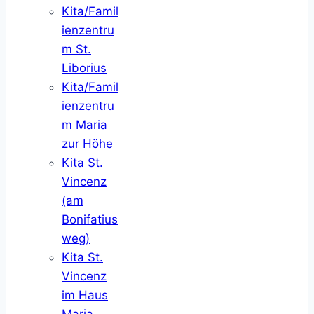
Kita/Famil
ienzentru
m St.
Liborius
Kita/Famil
ienzentru
m Maria
zur Höhe
Kita St.
Vincenz
(am
Bonifatius
weg)
Kita St.
Vincenz
im Haus