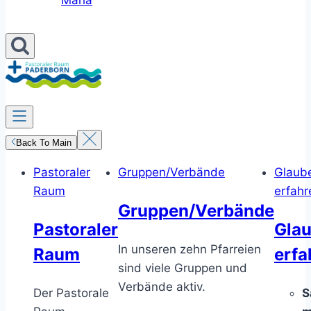
Maria
Back To Main
Pastoraler
Gruppen/Verbände
Glaub
Raum
erfahr
Gruppen/Verbände
Pastoraler
Gla
In unseren zehn Pfarreien
Raum
erfa
sind viele Gruppen und
Verbände aktiv.
Der Pastorale
S