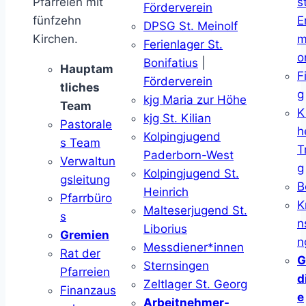
Pfarreien mit
s
Förderverein
fünfzehn
E
DPSG St. Meinolf
Kirchen.
m
Ferienlager St.
o
Bonifatius
|
Hauptam
F
Förderverein
tliches
g
kjg Maria zur Höhe
Team
K
kjg St. Kilian
Pastorale
h
Kolpingjugend
s Team
T
Paderborn-West
Verwaltun
g
Kolpingjugend St.
gsleitung
B
Heinrich
Pfarrbüro
K
Malteserjugend St.
s
n
Liborius
Gremien
n
Messdiener*innen
Rat der
G
Sternsingen
Pfarreien
d
Zeltlager St. Georg
Finanzaus
e
Arbeitnehmer-