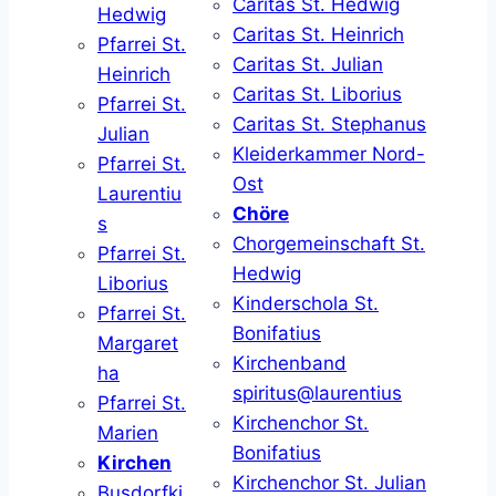
Caritas St. Hedwig
Hedwig
Caritas St. Heinrich
Pfarrei St.
Caritas St. Julian
Heinrich
Caritas St. Liborius
Pfarrei St.
Caritas St. Stephanus
Julian
Kleiderkammer Nord-
Pfarrei St.
Ost
Laurentiu
Chöre
s
Chorgemeinschaft St.
Pfarrei St.
Hedwig
Liborius
Kinderschola St.
Pfarrei St.
Bonifatius
Margaret
Kirchenband
ha
spiritus@laurentius
Pfarrei St.
Kirchenchor St.
Marien
Bonifatius
Kirchen
Kirchenchor St. Julian
Busdorfki