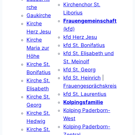
Kirchenchor St.
rche
Liborius
Gaukirche
Frauengemeinschaft
Kirche
(kfd)
Herz Jesu
kfd Herz Jesu
Kirche
kfd St. Bonifatius
Maria zur
kfd St. Elisabeth und
Höhe
St. Meinolf
Kirche St.
kfd St. Georg
Bonifatius
kfd St. Heinrich
|
Kirche St.
Frauengesprächskreis
Elisabeth
kfd St. Laurentius
Kirche St.
Kolpingsfamilie
Georg
Kolping Paderborn-
Kirche St.
West
Hedwig
Kolping Paderborn-
Kirche St.
Zentral