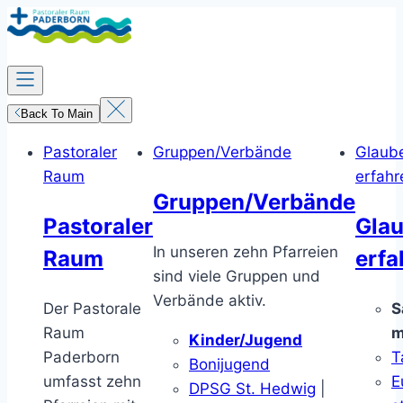
Zum
Inhalt
springen
Back To Main
Pastoraler
Gruppen/Verbände
Glaub
Raum
erfahr
Gruppen/Verbände
Pastoraler
Gla
In unseren zehn Pfarreien
Raum
erfa
sind viele Gruppen und
Verbände aktiv.
Der Pastorale
S
Raum
m
Kinder/Jugend
Paderborn
T
Bonijugend
umfasst zehn
E
DPSG St. Hedwig
|