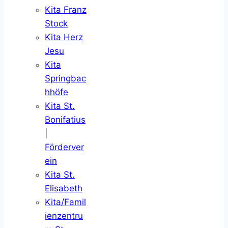
Kita Franz
Stock
Kita Herz
Jesu
Kita
Springbac
hhöfe
Kita St.
Bonifatius
|
Förderver
ein
Kita St.
Elisabeth
Kita/Famil
ienzentru