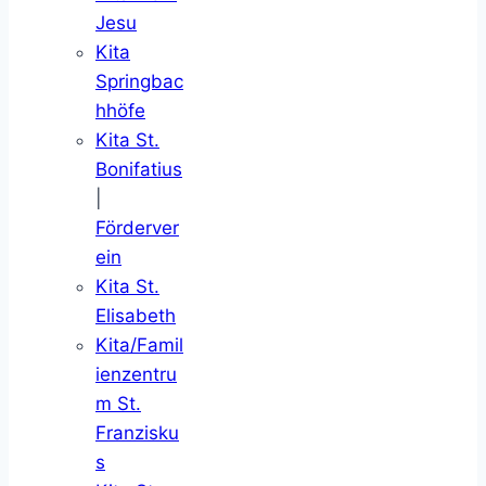
Jesu
Kita
Springbac
hhöfe
Kita St.
Bonifatius
|
Förderver
ein
Kita St.
Elisabeth
Kita/Famil
ienzentru
m St.
Franzisku
s