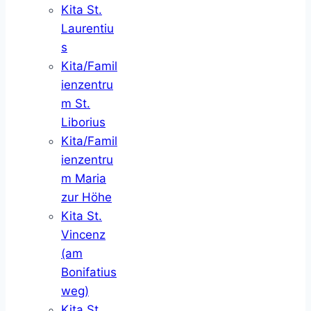
Kita St.
Laurentiu
s
Kita/Famil
ienzentru
m St.
Liborius
Kita/Famil
ienzentru
m Maria
zur Höhe
Kita St.
Vincenz
(am
Bonifatius
weg)
Kita St.