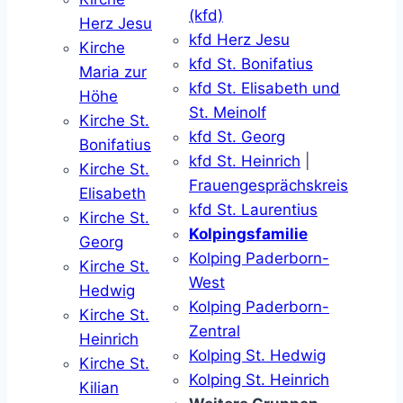
(kfd)
Herz Jesu
kfd Herz Jesu
Kirche
kfd St. Bonifatius
Maria zur
kfd St. Elisabeth und
Höhe
St. Meinolf
Kirche St.
kfd St. Georg
Bonifatius
kfd St. Heinrich
|
Kirche St.
Frauengesprächskreis
Elisabeth
kfd St. Laurentius
Kirche St.
Kolpingsfamilie
Georg
Kolping Paderborn-
Kirche St.
West
Hedwig
Kolping Paderborn-
Kirche St.
Zentral
Heinrich
Kolping St. Hedwig
Kirche St.
Kolping St. Heinrich
Kilian