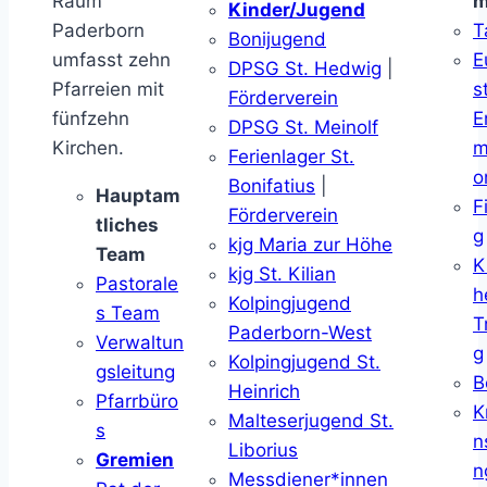
Raum
m
Kinder/Jugend
Paderborn
T
Bonijugend
umfasst zehn
E
DPSG St. Hedwig
|
Pfarreien mit
s
Förderverein
fünfzehn
E
DPSG St. Meinolf
Kirchen.
m
Ferienlager St.
o
Bonifatius
|
Hauptam
F
Förderverein
tliches
g
kjg Maria zur Höhe
Team
K
kjg St. Kilian
Pastorale
h
Kolpingjugend
s Team
T
Paderborn-West
Verwaltun
g
Kolpingjugend St.
gsleitung
B
Heinrich
Pfarrbüro
K
Malteserjugend St.
s
n
Liborius
Gremien
n
Messdiener*innen