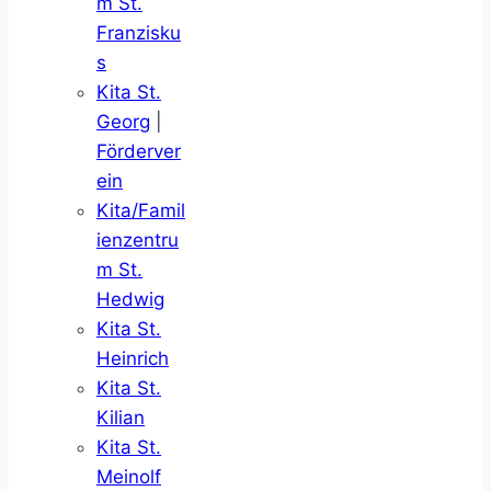
m St.
Franzisku
s
Kita St.
Georg
|
Förderver
ein
Kita/Famil
ienzentru
m St.
Hedwig
Kita St.
Heinrich
Kita St.
Kilian
Kita St.
Meinolf