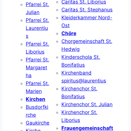
Caritas St. Liborius
Pfarrei St.
Caritas St. Stephanus
Julian
Kleiderkammer Nord-
Pfarrei St.
Ost
Laurentiu
Chöre
s
Chorgemeinschaft St.
Pfarrei St.
Hedwig
Liborius
Kinderschola St.
Pfarrei St.
Bonifatius
Margaret
Kirchenband
ha
spiritus@laurentius
Pfarrei St.
Kirchenchor St.
Marien
Bonifatius
Kirchen
Kirchenchor St. Julian
Busdorfki
Kirchenchor St.
rche
Liborius
Gaukirche
Frauengemeinschaft
Kirche