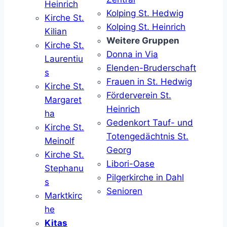
Heinrich
Kolping St. Hedwig
Kirche St.
Kolping St. Heinrich
Kilian
Weitere Gruppen
Kirche St.
Donna in Via
Laurentiu
Elenden-Bruderschaft
s
Frauen in St. Hedwig
Kirche St.
Förderverein St.
Margaret
Heinrich
ha
Gedenkort Tauf- und
Kirche St.
Totengedächtnis St.
Meinolf
Georg
Kirche St.
Libori-Oase
Stephanu
Pilgerkirche in Dahl
s
Senioren
Marktkirc
he
Kitas