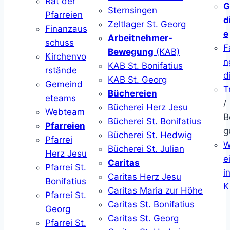
Rat der
G
Sternsingen
Pfarreien
d
Zeltlager St. Georg
Finanzaus
e
Arbeitnehmer-
schuss
F
Bewegung
(KAB)
Kirchenvo
n
KAB St. Bonifatius
rstände
d
KAB St. Georg
Gemeind
T
Büchereien
eteams
/
Bücherei Herz Jesu
Webteam
B
Bücherei St. Bonifatius
Pfarreien
g
Bücherei St. Hedwig
Pfarrei
W
Bücherei St. Julian
Herz Jesu
ei
Caritas
Pfarrei St.
i
Caritas Herz Jesu
Bonifatius
K
Caritas Maria zur Höhe
Pfarrei St.
Caritas St. Bonifatius
Georg
Caritas St. Georg
Pfarrei St.