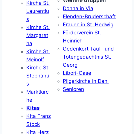
Weitere Gruppen
Kirche St.
Donna in Via
Laurentiu
Elenden-Bruderschaft
s
Frauen in St. Hedwig
Kirche St.
Förderverein St.
Margaret
Heinrich
ha
Gedenkort Tauf- und
Kirche St.
Totengedächtnis St.
Meinolf
Georg
Kirche St.
Libori-Oase
Stephanu
Pilgerkirche in Dahl
s
Senioren
Marktkirc
he
Kitas
Kita Franz
Stock
Kita Herz