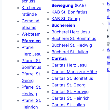
schuss
F
Bewegung
(KAB)
Kirchenvo
n
KAB St. Bonifatius
rstände
d
KAB St. Georg
Gemeind
T
Büchereien
eteams
/
Bücherei Herz Jesu
Webteam
B
Bücherei St. Bonifatius
Pfarreien
g
Bücherei St. Hedwig
Pfarrei
W
Bücherei St. Julian
Herz Jesu
ei
Caritas
Pfarrei St.
i
Caritas Herz Jesu
Bonifatius
K
Caritas Maria zur Höhe
Pfarrei St.
Caritas St. Bonifatius
Georg
Caritas St. Georg
Pfarrei St.
Caritas St. Hedwig
Hedwig
Caritas St. Heinrich
Pfarrei St.
Caritas St. Julian
Heinrich