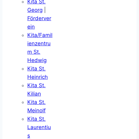
Kita St.
Georg
|
Förderver
ein
Kita/Famil
ienzentru
m St.
Hedwig
Kita St.
Heinrich
Kita St.
Kilian
Kita St.
Meinolf
Kita St.
Laurentiu
s