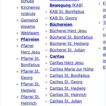
schuss
F
Bewegung
(KAB)
Kirchenvo
n
KAB St. Bonifatius
rstände
d
KAB St. Georg
Gemeind
T
Büchereien
eteams
/
Bücherei Herz Jesu
Webteam
B
Bücherei St. Bonifatius
Pfarreien
g
Bücherei St. Hedwig
Pfarrei
W
Bücherei St. Julian
Herz Jesu
ei
Caritas
Pfarrei St.
i
Caritas Herz Jesu
Bonifatius
K
Caritas Maria zur Höhe
Pfarrei St.
Caritas St. Bonifatius
Georg
Caritas St. Georg
Pfarrei St.
Caritas St. Hedwig
Hedwig
Caritas St. Heinrich
Pfarrei St.
Caritas St. Julian
Heinrich