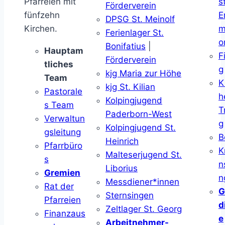
Pfarreien mit
s
Förderverein
fünfzehn
E
DPSG St. Meinolf
Kirchen.
m
Ferienlager St.
o
Bonifatius
|
Hauptam
F
Förderverein
tliches
g
kjg Maria zur Höhe
Team
K
kjg St. Kilian
Pastorale
h
Kolpingjugend
s Team
T
Paderborn-West
Verwaltun
g
Kolpingjugend St.
gsleitung
B
Heinrich
Pfarrbüro
K
Malteserjugend St.
s
n
Liborius
Gremien
n
Messdiener*innen
Rat der
G
Sternsingen
Pfarreien
d
Zeltlager St. Georg
Finanzaus
e
Arbeitnehmer-