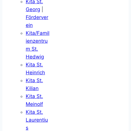
Kita St.
Georg
|
Förderver
ein
Kita/Famil
ienzentru
m St.
Hedwig
Kita St.
Heinrich
Kita St.
Kilian
Kita St.
Meinolf
Kita St.
Laurentiu
s