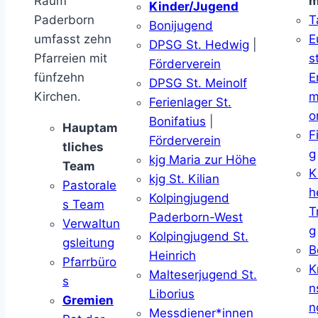
Raum
m
Kinder/Jugend
Paderborn
T
Bonijugend
umfasst zehn
E
DPSG St. Hedwig
|
Pfarreien mit
s
Förderverein
fünfzehn
E
DPSG St. Meinolf
Kirchen.
m
Ferienlager St.
o
Bonifatius
|
Hauptam
F
Förderverein
tliches
g
kjg Maria zur Höhe
Team
K
kjg St. Kilian
Pastorale
h
Kolpingjugend
s Team
T
Paderborn-West
Verwaltun
g
Kolpingjugend St.
gsleitung
B
Heinrich
Pfarrbüro
K
Malteserjugend St.
s
n
Liborius
Gremien
n
Messdiener*innen