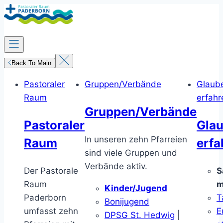
Zum
Inhalt
springen
Back To Main
Pastoraler
Gruppen/Verbände
Glaub
Raum
erfahr
Gruppen/Verbände
Pastoraler
Gla
In unseren zehn Pfarreien
Raum
erfa
sind viele Gruppen und
Verbände aktiv.
Der Pastorale
S
Raum
m
Kinder/Jugend
Paderborn
T
Bonijugend
umfasst zehn
E
DPSG St. Hedwig
|