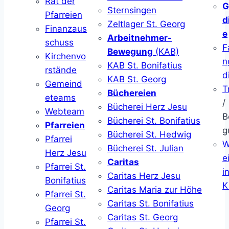
Rat der
G
Sternsingen
Pfarreien
d
Zeltlager St. Georg
Finanzaus
e
Arbeitnehmer-
schuss
F
Bewegung
(KAB)
Kirchenvo
n
KAB St. Bonifatius
rstände
d
KAB St. Georg
Gemeind
T
Büchereien
eteams
/
Bücherei Herz Jesu
Webteam
B
Bücherei St. Bonifatius
Pfarreien
g
Bücherei St. Hedwig
Pfarrei
W
Bücherei St. Julian
Herz Jesu
ei
Caritas
Pfarrei St.
i
Caritas Herz Jesu
Bonifatius
K
Caritas Maria zur Höhe
Pfarrei St.
Caritas St. Bonifatius
Georg
Caritas St. Georg
Pfarrei St.