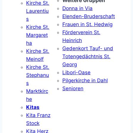
Weitere Gruppen
Kirche St.
Donna in Via
Laurentiu
Elenden-Bruderschaft
s
Frauen in St. Hedwig
Kirche St.
Förderverein St.
Margaret
Heinrich
ha
Gedenkort Tauf- und
Kirche St.
Totengedächtnis St.
Meinolf
Georg
Kirche St.
Libori-Oase
Stephanu
Pilgerkirche in Dahl
s
Senioren
Marktkirc
he
Kitas
Kita Franz
Stock
Kita Herz