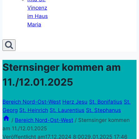
Vincenz
im Haus
Maria
Sternsinger kommen am
11./12.01.2025
Bereich Nord-Ost-West
Herz Jesu
St. Bonifatius
St.
Georg
St. Heinrich
St. Laurentius
St. Stephanus
/
Bereich Nord-Ost-West
/
Sternsinger kommen
am 11./12.01.2025
Veröffentlicht am
17.12.2024 8:00
29.01.2025 17:46