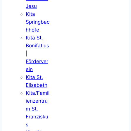
Jesu
Kita
Springbac
hhöfe
Kita St.
Bonifatius
|
Förderver
ein
Kita St.
Elisabeth
Kita/Famil
ienzentru
m St.
Franzisku
s