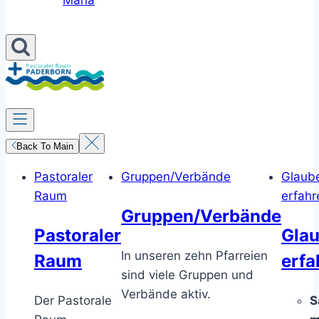
Maria
Back To Main
Pastoraler
Gruppen/Verbände
Glaub
Raum
erfahr
Gruppen/Verbände
Pastoraler
Gla
In unseren zehn Pfarreien
Raum
erfa
sind viele Gruppen und
Verbände aktiv.
Der Pastorale
S