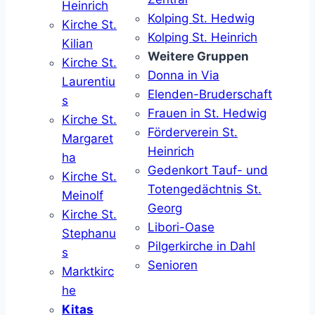
Heinrich
Kolping St. Hedwig
Kirche St.
Kolping St. Heinrich
Kilian
Weitere Gruppen
Kirche St.
Donna in Via
Laurentiu
Elenden-Bruderschaft
s
Frauen in St. Hedwig
Kirche St.
Förderverein St.
Margaret
Heinrich
ha
Gedenkort Tauf- und
Kirche St.
Totengedächtnis St.
Meinolf
Georg
Kirche St.
Libori-Oase
Stephanu
Pilgerkirche in Dahl
s
Senioren
Marktkirc
he
Kitas