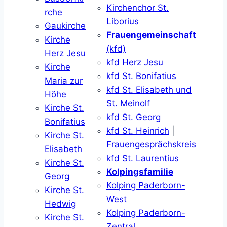
Kirchenchor St.
rche
Liborius
Gaukirche
Frauengemeinschaft
Kirche
(kfd)
Herz Jesu
kfd Herz Jesu
Kirche
kfd St. Bonifatius
Maria zur
kfd St. Elisabeth und
Höhe
St. Meinolf
Kirche St.
kfd St. Georg
Bonifatius
kfd St. Heinrich
|
Kirche St.
Frauengesprächskreis
Elisabeth
kfd St. Laurentius
Kirche St.
Kolpingsfamilie
Georg
Kolping Paderborn-
Kirche St.
West
Hedwig
Kolping Paderborn-
Kirche St.
Zentral