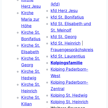
(kfd)
Herz Jesu
kfd Herz Jesu
Kirche
kfd St. Bonifatius
Maria zur
kfd St. Elisabeth und
Höhe
St. Meinolf
Kirche St.
kfd St. Georg
Bonifatius
kfd St. Heinrich
|
Kirche St.
Frauengesprächskreis
Elisabeth
kfd St. Laurentius
Kirche St.
Kolpingsfamilie
Georg
Kolping Paderborn-
Kirche St.
West
Hedwig
Kolping Paderborn-
Kirche St.
Zentral
Heinrich
Kolping St. Hedwig
Kirche St.
Kolping St. Heinrich
Kilian