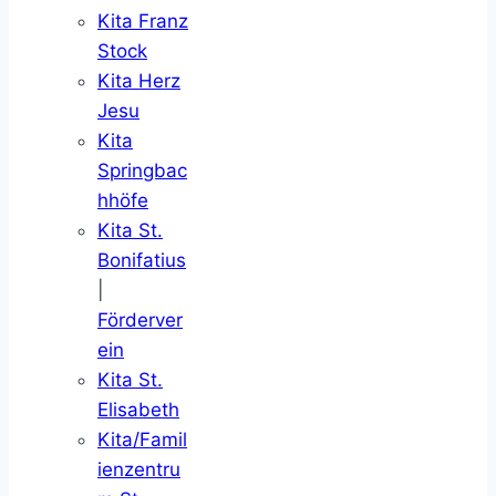
Kita Franz
Stock
Kita Herz
Jesu
Kita
Springbac
hhöfe
Kita St.
Bonifatius
|
Förderver
ein
Kita St.
Elisabeth
Kita/Famil
ienzentru