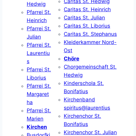
Caritas St. Hedwig
Hedwig
Caritas St. Heinrich
Pfarrei St.
Caritas St. Julian
Heinrich
Caritas St. Liborius
Pfarrei St.
Caritas St. Stephanus
Julian
Kleiderkammer Nord-
Pfarrei St.
Ost
Laurentiu
Chöre
s
Chorgemeinschaft St.
Pfarrei St.
Hedwig
Liborius
Kinderschola St.
Pfarrei St.
Bonifatius
Margaret
Kirchenband
ha
spiritus@laurentius
Pfarrei St.
Kirchenchor St.
Marien
Bonifatius
Kirchen
Kirchenchor St. Julian
Busdorfki