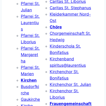
Caritas St. Liborius
Pfarrei St.
Caritas St. Stephanus
Julian
Kleiderkammer Nord-
Pfarrei St.
Ost
Laurentiu
Chöre
s
Chorgemeinschaft St.
Pfarrei St.
Hedwig
Liborius
Kinderschola St.
Pfarrei St.
Bonifatius
Margaret
Kirchenband
ha
spiritus@laurentius
Pfarrei St.
Kirchenchor St.
Marien
Bonifatius
Kirchen
Kirchenchor St. Julian
Busdorfki
Kirchenchor St.
rche
Liborius
Gaukirche
Frauengemeinschaft
Kirche