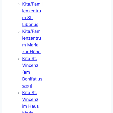
Kita/Famil
ienzentru
m St.
Liborius
Kita/Famil
ienzentru
m Maria
zur Höhe
Kita St.
Vincenz
(am
Bonifatius
weg)
Kita St.
Vincenz
im Haus