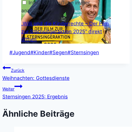
Inhalt von YouTube immer
2025“
von
anzeigen
YouTube
anzeigen
„Willi und die Kinderrechte – Der Film
zur Sternsingeraktion 2025“ direkt
öffnen
Schlagworte:
#
Jugend
#
Kinder
#
Segen
#
Sternsingen
Beitragsnavigation
Zurück
Weihnachten: Gottesdienste
Weiter
Sternsingen 2025: Ergebnis
Ähnliche Beiträge