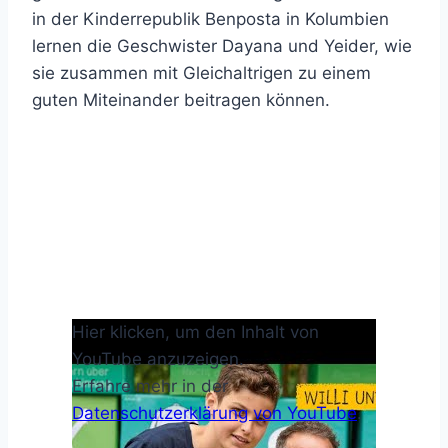
in der Kinderrepublik Benposta in Kolumbien
lernen die Geschwister Dayana und Yeider, wie
sie zusammen mit Gleichaltrigen zu einem
guten Miteinander beitragen können.
„Willi
Hier klicken, um den Inhalt von
und
die
YouTube anzuzeigen.
Kinderrechte
Erfahre mehr in der
–
Der
Datenschutzerklärung von YouTube
.
Film
zur
Sternsingeraktion