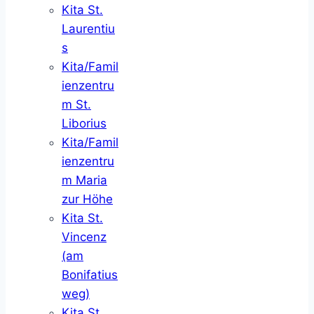
Kita St.
Laurentiu
s
Kita/Famil
ienzentru
m St.
Liborius
Kita/Famil
ienzentru
m Maria
zur Höhe
Kita St.
Vincenz
(am
Bonifatius
weg)
Kita St.