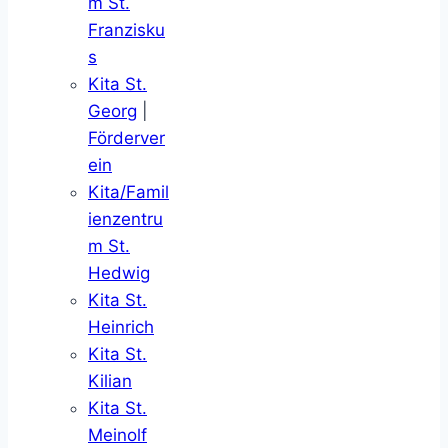
m St.
Franzisku
s
Kita St.
Georg
|
Förderver
ein
Kita/Famil
ienzentru
m St.
Hedwig
Kita St.
Heinrich
Kita St.
Kilian
Kita St.
Meinolf