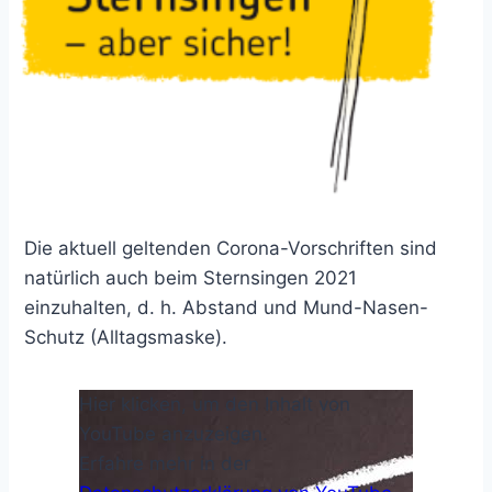
Die aktuell geltenden Corona-Vorschriften sind
natürlich auch beim Sternsingen 2021
einzuhalten, d. h. Abstand und Mund-Nasen-
Schutz (Alltagsmaske).
„Warum
Hier klicken, um den Inhalt von
soll
ich
YouTube anzuzeigen.
bei
Erfahre mehr in der
den
Sternsinger