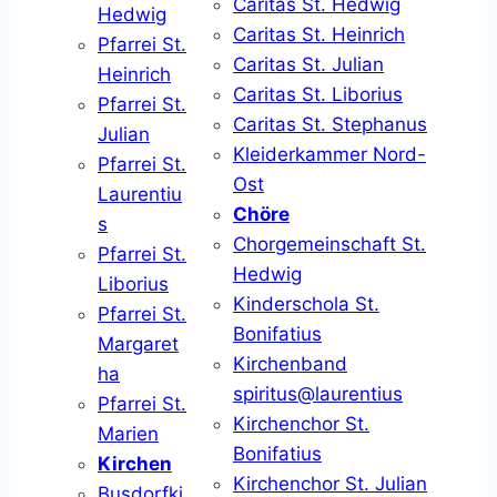
Caritas St. Hedwig
Hedwig
Caritas St. Heinrich
Pfarrei St.
Caritas St. Julian
Heinrich
Caritas St. Liborius
Pfarrei St.
Caritas St. Stephanus
Julian
Kleiderkammer Nord-
Pfarrei St.
Ost
Laurentiu
Chöre
s
Chorgemeinschaft St.
Pfarrei St.
Hedwig
Liborius
Kinderschola St.
Pfarrei St.
Bonifatius
Margaret
Kirchenband
ha
spiritus@laurentius
Pfarrei St.
Kirchenchor St.
Marien
Bonifatius
Kirchen
Kirchenchor St. Julian
Busdorfki