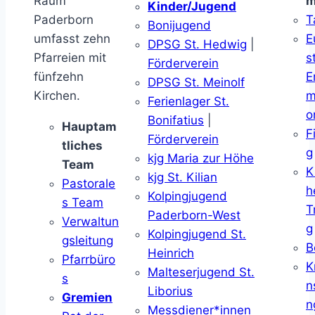
Raum
m
Kinder/Jugend
Paderborn
T
Bonijugend
umfasst zehn
E
DPSG St. Hedwig
|
Pfarreien mit
s
Förderverein
fünfzehn
E
DPSG St. Meinolf
Kirchen.
m
Ferienlager St.
o
Bonifatius
|
Hauptam
F
Förderverein
tliches
g
kjg Maria zur Höhe
Team
K
kjg St. Kilian
Pastorale
h
Kolpingjugend
s Team
T
Paderborn-West
Verwaltun
g
Kolpingjugend St.
gsleitung
B
Heinrich
Pfarrbüro
K
Malteserjugend St.
s
n
Liborius
Gremien
n
Messdiener*innen