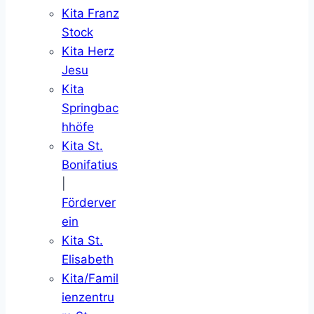
Kita Franz
Stock
Kita Herz
Jesu
Kita
Springbac
hhöfe
Kita St.
Bonifatius
|
Förderver
ein
Kita St.
Elisabeth
Kita/Famil
ienzentru