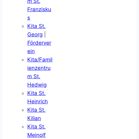
m St.
Franzisku
s
Kita St.
Georg
|
Förderver
ein
Kita/Famil
ienzentru
m St.
Hedwig
Kita St.
Heinrich
Kita St.
Kilian
Kita St.
Meinolf