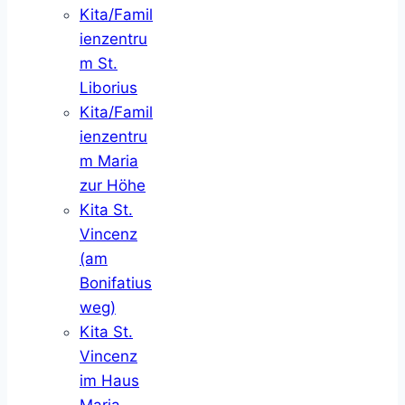
Kita/Famil
ienzentru
m St.
Liborius
Kita/Famil
ienzentru
m Maria
zur Höhe
Kita St.
Vincenz
(am
Bonifatius
weg)
Kita St.
Vincenz
im Haus