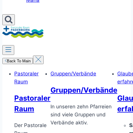
Maria
Back To Main
Pastoraler
Gruppen/Verbände
Glaub
Raum
erfahr
Gruppen/Verbände
Pastoraler
Gla
In unseren zehn Pfarreien
Raum
erfa
sind viele Gruppen und
Verbände aktiv.
Der Pastorale
S