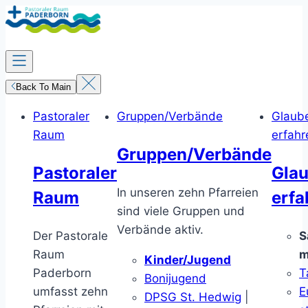
Zum
Inhalt
springen
Back To Main
Pastoraler
Gruppen/Verbände
Glaub
Raum
erfahr
Gruppen/Verbände
Pastoraler
Gla
In unseren zehn Pfarreien
Raum
erfa
sind viele Gruppen und
Verbände aktiv.
Der Pastorale
S
Raum
m
Kinder/Jugend
Paderborn
T
Bonijugend
umfasst zehn
E
DPSG St. Hedwig
|