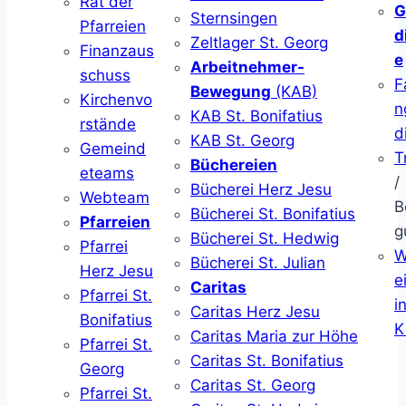
Rat der
G
Sternsingen
Pfarreien
d
Zeltlager St. Georg
Finanzaus
e
Arbeitnehmer-
schuss
F
Bewegung
(KAB)
Kirchenvo
n
KAB St. Bonifatius
rstände
d
KAB St. Georg
Gemeind
T
Büchereien
eteams
/
Bücherei Herz Jesu
Webteam
B
Bücherei St. Bonifatius
Pfarreien
g
Bücherei St. Hedwig
Pfarrei
W
Bücherei St. Julian
Herz Jesu
ei
Caritas
Pfarrei St.
i
Caritas Herz Jesu
Bonifatius
K
Caritas Maria zur Höhe
Pfarrei St.
Caritas St. Bonifatius
Georg
Caritas St. Georg
Pfarrei St.