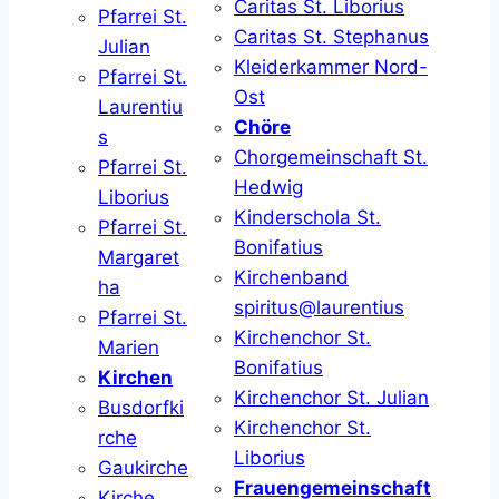
Caritas St. Liborius
Pfarrei St.
Caritas St. Stephanus
Julian
Kleiderkammer Nord-
Pfarrei St.
Ost
Laurentiu
Chöre
s
Chorgemeinschaft St.
Pfarrei St.
Hedwig
Liborius
Kinderschola St.
Pfarrei St.
Bonifatius
Margaret
Kirchenband
ha
spiritus@laurentius
Pfarrei St.
Kirchenchor St.
Marien
Bonifatius
Kirchen
Kirchenchor St. Julian
Busdorfki
Kirchenchor St.
rche
Liborius
Gaukirche
Frauengemeinschaft
Kirche