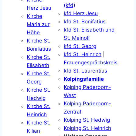
(kfd)
Herz Jesu
kfd Herz Jesu
Kirche
kfd St. Bonifatius
Maria zur
kfd St. Elisabeth und
Höhe
St. Meinolf
Kirche St.
kfd St. Georg
Bonifatius
kfd St. Heinrich
|
Kirche St.
Frauengesprächskreis
Elisabeth
kfd St. Laurentius
Kirche St.
Kolpingsfamilie
Georg
Kolping Paderborn-
Kirche St.
West
Hedwig
Kolping Paderborn-
Kirche St.
Zentral
Heinrich
Kolping St. Hedwig
Kirche St.
Kolping St. Heinrich
Kilian