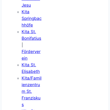
Jesu
Kita
Springbac
hhöfe
Kita St.
Bonifatius
|
Förderver
ein
Kita St.
Elisabeth
Kita/Famil
ienzentru
m St.
Franzisku
s