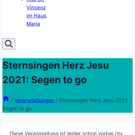
Vincenz
im Haus
Maria
Sternsingen Herz Jesu
2021: Segen to go
/
Veranstaltungen
/
Sternsingen Herz Jesu 2021:
Segen to go
Diese Veranstaltung ist leider schon vorbei (
zu