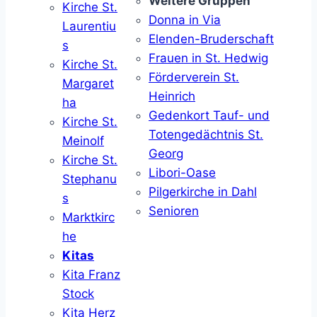
Weitere Gruppen
Kirche St.
Donna in Via
Laurentiu
Elenden-Bruderschaft
s
Frauen in St. Hedwig
Kirche St.
Förderverein St.
Margaret
Heinrich
ha
Gedenkort Tauf- und
Kirche St.
Totengedächtnis St.
Meinolf
Georg
Kirche St.
Libori-Oase
Stephanu
Pilgerkirche in Dahl
s
Senioren
Marktkirc
he
Kitas
Kita Franz
Stock
Kita Herz