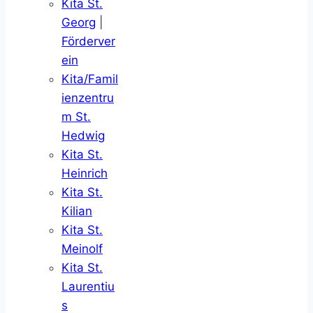
Kita St.
Georg
|
Förderver
ein
Kita/Famil
ienzentru
m St.
Hedwig
Kita St.
Heinrich
Kita St.
Kilian
Kita St.
Meinolf
Kita St.
Laurentiu
s