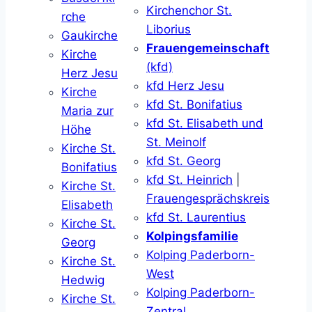
Kirchenchor St.
rche
Liborius
Gaukirche
Frauengemeinschaft
Kirche
(kfd)
Herz Jesu
kfd Herz Jesu
Kirche
kfd St. Bonifatius
Maria zur
kfd St. Elisabeth und
Höhe
St. Meinolf
Kirche St.
kfd St. Georg
Bonifatius
kfd St. Heinrich
|
Kirche St.
Frauengesprächskreis
Elisabeth
kfd St. Laurentius
Kirche St.
Kolpingsfamilie
Georg
Kolping Paderborn-
Kirche St.
West
Hedwig
Kolping Paderborn-
Kirche St.
Zentral