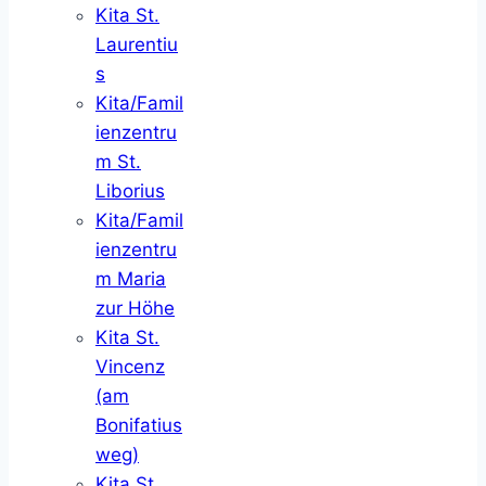
Kita St.
Laurentiu
s
Kita/Famil
ienzentru
m St.
Liborius
Kita/Famil
ienzentru
m Maria
zur Höhe
Kita St.
Vincenz
(am
Bonifatius
weg)
Kita St.