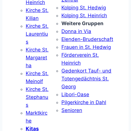
Heinrich
Kolping St. Hedwig
Kirche St.
Kolping St. Heinrich
Kilian
Weitere Gruppen
Kirche St.
Donna in Via
Laurentiu
Elenden-Bruderschaft
s
Frauen in St. Hedwig
Kirche St.
Förderverein St.
Margaret
Heinrich
ha
Gedenkort Tauf- und
Kirche St.
Totengedächtnis St.
Meinolf
Georg
Kirche St.
Libori-Oase
Stephanu
Pilgerkirche in Dahl
s
Senioren
Marktkirc
he
Kitas