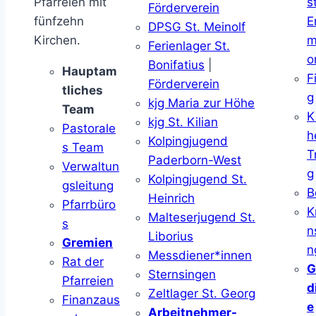
Pfarreien mit
s
Förderverein
fünfzehn
E
DPSG St. Meinolf
Kirchen.
m
Ferienlager St.
o
Bonifatius
|
Hauptam
F
Förderverein
tliches
g
kjg Maria zur Höhe
Team
K
kjg St. Kilian
Pastorale
h
Kolpingjugend
s Team
T
Paderborn-West
Verwaltun
g
Kolpingjugend St.
gsleitung
B
Heinrich
Pfarrbüro
K
Malteserjugend St.
s
n
Liborius
Gremien
n
Messdiener*innen
Rat der
G
Sternsingen
Pfarreien
d
Zeltlager St. Georg
Finanzaus
e
Arbeitnehmer-