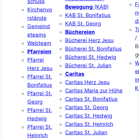
schuss
F
Bewegung
(KAB)
Kirchenvo
n
KAB St. Bonifatius
rstände
d
KAB St. Georg
Gemeind
T
Büchereien
eteams
/
Bücherei Herz Jesu
Webteam
B
Bücherei St. Bonifatius
Pfarreien
g
Bücherei St. Hedwig
Pfarrei
W
Bücherei St. Julian
Herz Jesu
ei
Caritas
Pfarrei St.
i
Caritas Herz Jesu
Bonifatius
K
Caritas Maria zur Höhe
Pfarrei St.
Caritas St. Bonifatius
Georg
Caritas St. Georg
Pfarrei St.
Caritas St. Hedwig
Hedwig
Caritas St. Heinrich
Pfarrei St.
Caritas St. Julian
Heinrich