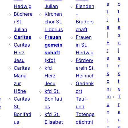
s
o
Hedwig
Julian
Elenden
t
t
Büchere
Kirchen
-
i
t
i St.
chor St.
Bruders
e
e
Julian
Liborius
chaft
|
s
j
Caritas
Frauen
Frauen
E
d
Caritas
gemein
in St.
r
i
Herz
schaft
Hedwig
s
e
Jesu
(kfd)
Förderv
t
n
Caritas
kfd
erein St.
k
s
j
Maria
Herz
Heinrich
o
t
zur
Jesu
Gedenk
m
e
Höhe
kfd St.
ort
m
T
h
Caritas
Bonifati
Tauf-
u
r
e
St.
us
und
n
a
d
Bonifati
kfd St.
Totenge
i
u
us
Elisabet
dächtni
o
e