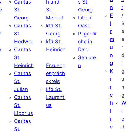
s
Caritas
h und
s St.
n
r
e
St.
St.
Georg
F
/
Georg
Meinolf
Libori-
i
B
Caritas
kfd St.
Oase
r
e
n
St.
Georg
Pilgerkir
m
e
Hedwig
kfd St.
che in
u
r
e
Caritas
Heinrich
Dahl
n
d
St.
|
Seniore
g
i
Heinrich
Fraueng
n
K
g
Caritas
espräch
i
u
St.
skreis
r
n
Julian
kfd St.
c
g
Caritas
Laurenti
h
W
St.
us
l
i
Liborius
i
e
Caritas
c
d
St.