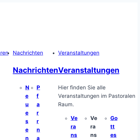
hren
Nachrichten
Veranstaltungen
Nachrichten
Veranstaltungen
N
P
Hier finden Sie alle
e
f
Veranstaltungen im Pastoralen
u
a
Raum.
e
r
Ve
Ve
Go
s
r
ra
ra
tt
e
n
ns
ns
es
n
a