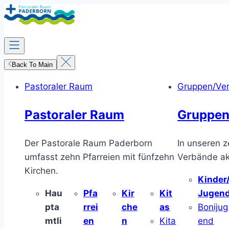
Zum
Inhalt
springen
Back To Main
Pastoraler Raum
Gruppen/Ve
Pastoraler Raum
Gruppen
Der Pastorale Raum Paderborn
In unseren z
umfasst zehn Pfarreien mit fünfzehn
Verbände akt
Kirchen.
Kinder
Hau
Pfa
Kir
Kit
Jugen
pta
rrei
che
as
Bonijug
mtli
en
n
Kita
end