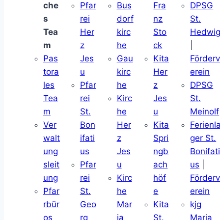
che
Pfar
Bus
Fra
DPSG
s
rei
dorf
nz
St.
Tea
Her
kirc
Sto
Hedwi
m
z
he
ck
|
Pas
Jes
Gau
Kita
Förder
tora
u
kirc
Her
erein
les
Pfar
he
z
DPSG
Tea
rei
Kirc
Jes
St.
m
St.
he
u
Meinolf
Ver
Bon
Her
Kita
Ferienl
walt
ifati
z
Spri
ger St.
ung
us
Jes
ngb
Bonifat
sleit
Pfar
u
ach
us
|
ung
rei
Kirc
höf
Förder
Pfar
St.
he
e
erein
rbür
Geo
Mar
Kita
kjg
os
rg
ia
St.
Maria