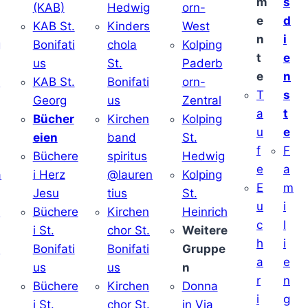
m
s
(KAB)
Hedwig
orn-
e
d
KAB St.
Kinders
West
n
i
g
Bonifati
chola
Kolping
t
e
us
St.
Paderb
e
n
v
KAB St.
Bonifati
orn-
T
s
Georg
us
Zentral
a
t
Bücher
Kirchen
Kolping
u
e
eien
band
St.
f
F
Büchere
spiritus
Hedwig
e
a
a
i Herz
@lauren
Kolping
E
m
Jesu
tius
St.
u
i
i
Büchere
Kirchen
Heinrich
c
l
i St.
chor St.
Weitere
h
i
v
Bonifati
Bonifati
Gruppe
a
e
us
us
n
r
n
Büchere
Kirchen
Donna
i
g
i St.
chor St.
in Via