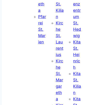
eth
St.
enz
a
Kilia
entr
Pfar
n
um
rei
Kirc
St.
St.
he
Hed
Mar
St.
wig
ien
Lau
Kita
rent
St.
ius
Hei
Kirc
nric
he
h
St.
Kita
Mar
St.
gar
Kilia
eth
n
a
Kita