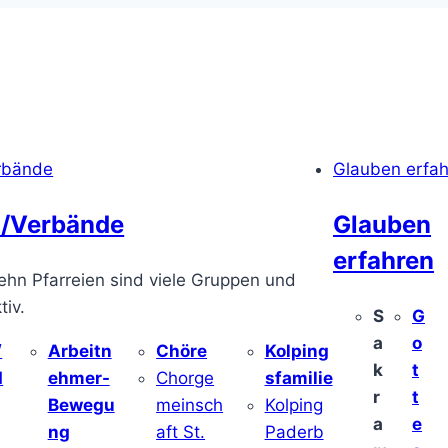
rbände
Glauben erfa
/Verbände
Glauben
erfahren
ehn Pfarreien sind viele Gruppen und
iv.
S
G
a
o
/
Arbeitn
Chöre
Kolping
k
t
d
ehmer-
Chorge
sfamilie
r
t
Bewegu
meinsch
Kolping
a
e
ng
aft St.
Paderb