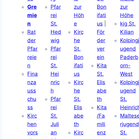
Gre
Pfar
zur
Bon
zur
mie
rei
Höh
ifati
Höhe
n
St.
e
us
|
kjg St.
Rat
Hed
Kirc
För
Kilian
der
wig
he
der
Kolping
Pfar
Pfar
St.
ver
ugend
reie
rei
Bon
ein
Paderb
n
St.
ifati
Kita
orn-
Fina
Hei
us
St.
West
nza
nric
Kirc
Elis
Kolping
uss
h
he
abe
ugend
chu
Pfar
St.
th
St.
ss
rei
Elis
Kita
Heinric
Kirc
St.
abe
/Fa
Maltes
hen
Juli
th
mili
rjugen
vors
an
Kirc
enz
St.