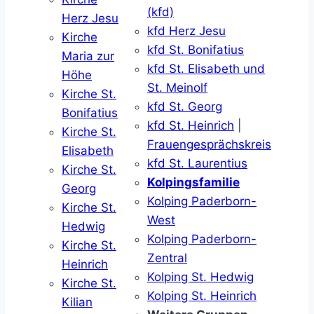
(kfd)
Herz Jesu
kfd Herz Jesu
Kirche
kfd St. Bonifatius
Maria zur
kfd St. Elisabeth und
Höhe
St. Meinolf
Kirche St.
kfd St. Georg
Bonifatius
kfd St. Heinrich
|
Kirche St.
Frauengesprächskreis
Elisabeth
kfd St. Laurentius
Kirche St.
Kolpingsfamilie
Georg
Kolping Paderborn-
Kirche St.
West
Hedwig
Kolping Paderborn-
Kirche St.
Zentral
Heinrich
Kolping St. Hedwig
Kirche St.
Kolping St. Heinrich
Kilian