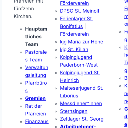
Pfarreien mit
s
Förderverein
fünfzehn
E
DPSG St. Meinolf
Kirchen.
m
Ferienlager St.
o
Bonifatius
|
Hauptam
F
Förderverein
tliches
g
kjg Maria zur Höhe
Team
K
kjg St. Kilian
Pastorale
h
Kolpingjugend
s Team
T
Paderborn-West
Verwaltun
g
Kolpingjugend St.
gsleitung
B
Heinrich
Pfarrbüro
K
Malteserjugend St.
s
n
Liborius
Gremien
n
Messdiener*innen
Rat der
G
Sternsingen
Pfarreien
d
Zeltlager St. Georg
Finanzaus
e
Arbeitnehmer-