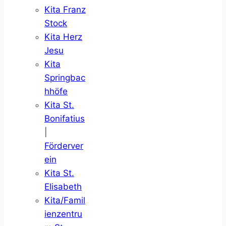
Kita Franz
Stock
Kita Herz
Jesu
Kita
Springbac
hhöfe
Kita St.
Bonifatius
|
Förderver
ein
Kita St.
Elisabeth
Kita/Famil
ienzentru