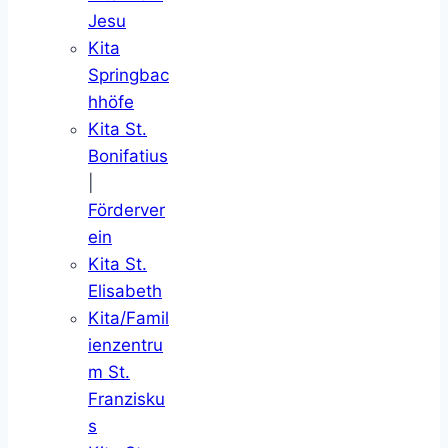
Jesu
Kita
Springbac
hhöfe
Kita St.
Bonifatius
|
Förderver
ein
Kita St.
Elisabeth
Kita/Famil
ienzentru
m St.
Franzisku
s