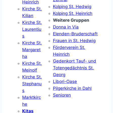
Heinrich
Kolping St. Hedwig
Kirche St.
Kolping St. Heinrich
Kilian
Weitere Gruppen
Kirche St.
Donna in Via
Laurentiu
Elenden-Bruderschaft
s
Frauen in St. Hedwig
Kirche St.
Förderverein St.
Margaret
Heinrich
ha
Gedenkort Tauf- und
Kirche St.
Totengedächtnis St.
Meinolf
Georg
Kirche St.
Libori-Oase
Stephanu
Pilgerkirche in Dahl
s
Senioren
Marktkirc
he
Kitas