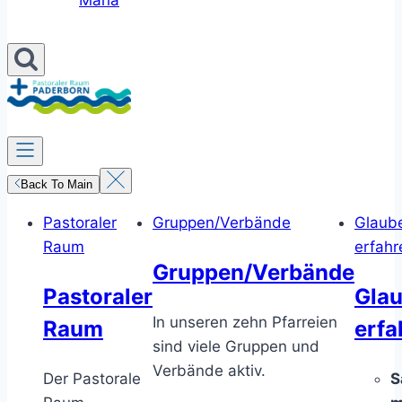
Maria
Back To Main
Pastoraler
Gruppen/Verbände
Glaub
Raum
erfahr
Gruppen/Verbände
Pastoraler
Gla
In unseren zehn Pfarreien
Raum
erfa
sind viele Gruppen und
Verbände aktiv.
Der Pastorale
S