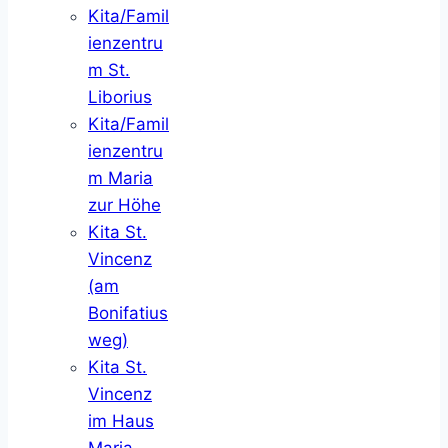
Kita/Famil
ienzentru
m St.
Liborius
Kita/Famil
ienzentru
m Maria
zur Höhe
Kita St.
Vincenz
(am
Bonifatius
weg)
Kita St.
Vincenz
im Haus