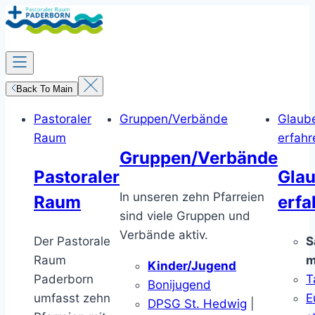
Zum
Inhalt
springen
Back To Main
Pastoraler
Gruppen/Verbände
Glaub
Raum
erfahr
Gruppen/Verbände
Pastoraler
Gla
In unseren zehn Pfarreien
Raum
erfa
sind viele Gruppen und
Verbände aktiv.
Der Pastorale
S
Raum
m
Kinder/Jugend
Paderborn
T
Bonijugend
umfasst zehn
E
DPSG St. Hedwig
|