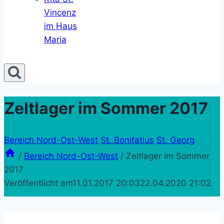
Vincenz
im Haus
Maria
Zeltlager im Sommer 2017
Bereich Nord-Ost-West
St. Bonifatius
St. Georg
/
Bereich Nord-Ost-West
/
Zeltlager im Sommer
2017
Veröffentlicht am
11.01.2017 20:03
22.04.2020 21:02