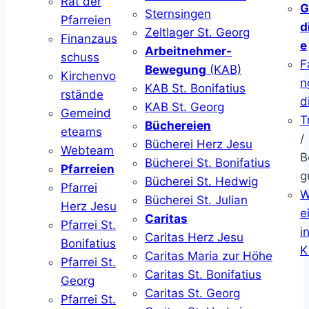
Rat der
G
Sternsingen
Pfarreien
d
Zeltlager St. Georg
Finanzaus
e
Arbeitnehmer-
schuss
F
Bewegung
(KAB)
Kirchenvo
n
KAB St. Bonifatius
rstände
d
KAB St. Georg
Gemeind
T
Büchereien
eteams
/
Bücherei Herz Jesu
Webteam
B
Bücherei St. Bonifatius
Pfarreien
g
Bücherei St. Hedwig
Pfarrei
W
Bücherei St. Julian
Herz Jesu
ei
Caritas
Pfarrei St.
i
Caritas Herz Jesu
Bonifatius
K
Caritas Maria zur Höhe
Pfarrei St.
Caritas St. Bonifatius
Georg
Caritas St. Georg
Pfarrei St.