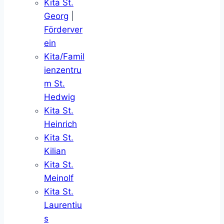
Kita St.
Georg
|
Förderver
ein
Kita/Famil
ienzentru
m St.
Hedwig
Kita St.
Heinrich
Kita St.
Kilian
Kita St.
Meinolf
Kita St.
Laurentiu
s