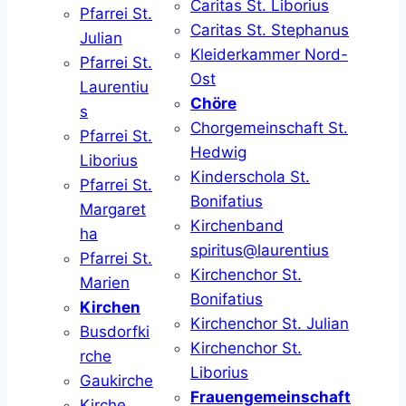
Caritas St. Liborius
Pfarrei St.
Caritas St. Stephanus
Julian
Kleiderkammer Nord-
Pfarrei St.
Ost
Laurentiu
Chöre
s
Chorgemeinschaft St.
Pfarrei St.
Hedwig
Liborius
Kinderschola St.
Pfarrei St.
Bonifatius
Margaret
Kirchenband
ha
spiritus@laurentius
Pfarrei St.
Kirchenchor St.
Marien
Bonifatius
Kirchen
Kirchenchor St. Julian
Busdorfki
Kirchenchor St.
rche
Liborius
Gaukirche
Frauengemeinschaft
Kirche