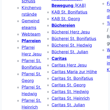
schuss
F
Bewegung
(KAB)
Kirchenvo
n
KAB St. Bonifatius
rstände
d
KAB St. Georg
Gemeind
T
Büchereien
eteams
/
Bücherei Herz Jesu
Webteam
B
Bücherei St. Bonifatius
Pfarreien
g
Bücherei St. Hedwig
Pfarrei
W
Bücherei St. Julian
Herz Jesu
ei
Caritas
Pfarrei St.
i
Caritas Herz Jesu
Bonifatius
K
Caritas Maria zur Höhe
Pfarrei St.
Caritas St. Bonifatius
Georg
Caritas St. Georg
Pfarrei St.
Caritas St. Hedwig
Hedwig
Caritas St. Heinrich
Pfarrei St.
Caritas St. Julian
Heinrich