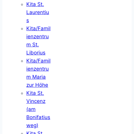
Kita St.
Laurentiu
s
Kita/Famil
ienzentru
m St.
Liborius
Kita/Famil
ienzentru
m Maria
zur Höhe
Kita St.
Vincenz
(am
Bonifatius
weg)
Kita St.