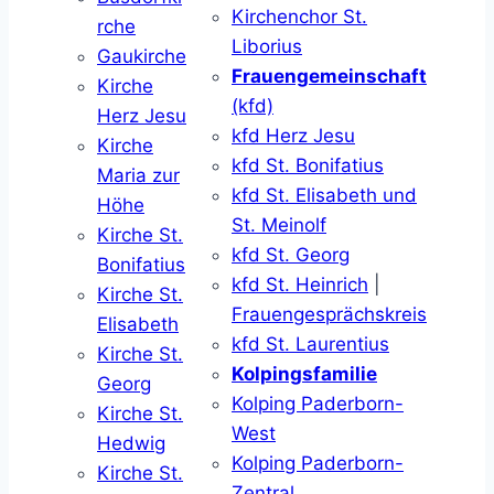
Kirchenchor St.
rche
Liborius
Gaukirche
Frauengemeinschaft
Kirche
(kfd)
Herz Jesu
kfd Herz Jesu
Kirche
kfd St. Bonifatius
Maria zur
kfd St. Elisabeth und
Höhe
St. Meinolf
Kirche St.
kfd St. Georg
Bonifatius
kfd St. Heinrich
|
Kirche St.
Frauengesprächskreis
Elisabeth
kfd St. Laurentius
Kirche St.
Kolpingsfamilie
Georg
Kolping Paderborn-
Kirche St.
West
Hedwig
Kolping Paderborn-
Kirche St.
Zentral