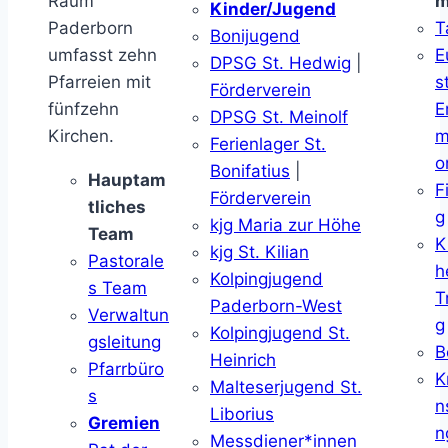
Raum
m
Kinder/Jugend
Paderborn
T
Bonijugend
umfasst zehn
E
DPSG St. Hedwig
|
Pfarreien mit
s
Förderverein
fünfzehn
E
DPSG St. Meinolf
Kirchen.
m
Ferienlager St.
o
Bonifatius
|
Hauptam
F
Förderverein
tliches
g
kjg Maria zur Höhe
Team
K
kjg St. Kilian
Pastorale
h
Kolpingjugend
s Team
T
Paderborn-West
Verwaltun
g
Kolpingjugend St.
gsleitung
B
Heinrich
Pfarrbüro
K
Malteserjugend St.
s
n
Liborius
Gremien
n
Messdiener*innen