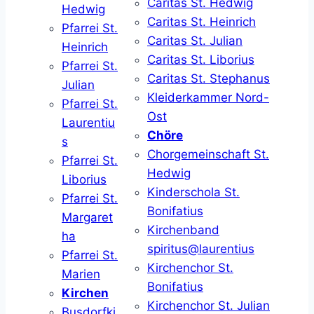
Caritas St. Hedwig
Hedwig
Caritas St. Heinrich
Pfarrei St.
Caritas St. Julian
Heinrich
Caritas St. Liborius
Pfarrei St.
Caritas St. Stephanus
Julian
Kleiderkammer Nord-
Pfarrei St.
Ost
Laurentiu
Chöre
s
Chorgemeinschaft St.
Pfarrei St.
Hedwig
Liborius
Kinderschola St.
Pfarrei St.
Bonifatius
Margaret
Kirchenband
ha
spiritus@laurentius
Pfarrei St.
Kirchenchor St.
Marien
Bonifatius
Kirchen
Kirchenchor St. Julian
Busdorfki