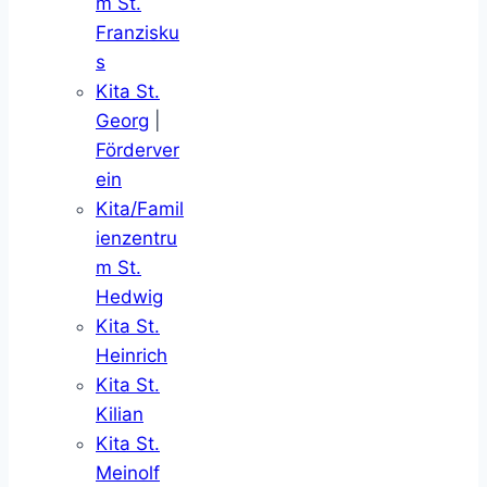
m St.
Franzisku
s
Kita St.
Georg
|
Förderver
ein
Kita/Famil
ienzentru
m St.
Hedwig
Kita St.
Heinrich
Kita St.
Kilian
Kita St.
Meinolf