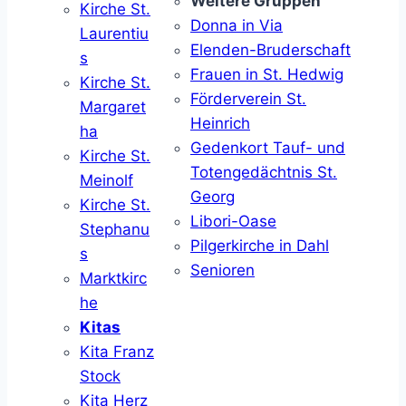
Weitere Gruppen
Kirche St.
Donna in Via
Laurentiu
Elenden-Bruderschaft
s
Frauen in St. Hedwig
Kirche St.
Förderverein St.
Margaret
Heinrich
ha
Gedenkort Tauf- und
Kirche St.
Totengedächtnis St.
Meinolf
Georg
Kirche St.
Libori-Oase
Stephanu
Pilgerkirche in Dahl
s
Senioren
Marktkirc
he
Kitas
Kita Franz
Stock
Kita Herz