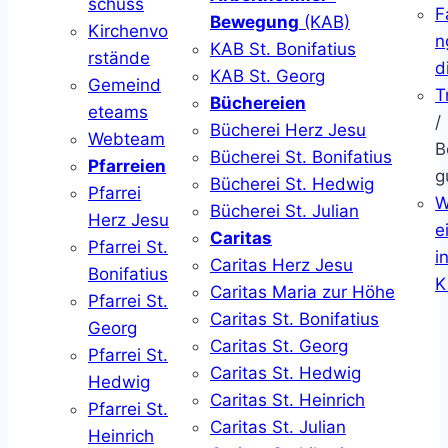
schuss
F
Bewegung
(KAB)
Kirchenvo
n
KAB St. Bonifatius
rstände
d
KAB St. Georg
Gemeind
T
Büchereien
eteams
/
Bücherei Herz Jesu
Webteam
B
Bücherei St. Bonifatius
Pfarreien
g
Bücherei St. Hedwig
Pfarrei
W
Bücherei St. Julian
Herz Jesu
ei
Caritas
Pfarrei St.
i
Caritas Herz Jesu
Bonifatius
K
Caritas Maria zur Höhe
Pfarrei St.
Caritas St. Bonifatius
Georg
Caritas St. Georg
Pfarrei St.
Caritas St. Hedwig
Hedwig
Caritas St. Heinrich
Pfarrei St.
Caritas St. Julian
Heinrich