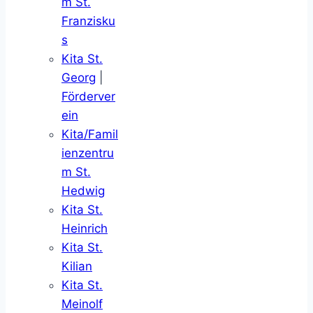
m St.
Franzisku
s
Kita St.
Georg
|
Förderver
ein
Kita/Famil
ienzentru
m St.
Hedwig
Kita St.
Heinrich
Kita St.
Kilian
Kita St.
Meinolf