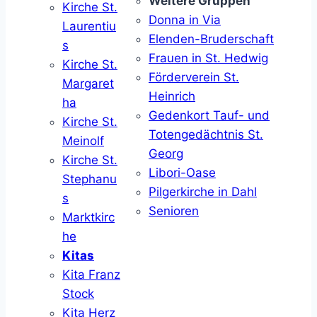
Weitere Gruppen
Kirche St.
Donna in Via
Laurentiu
Elenden-Bruderschaft
s
Frauen in St. Hedwig
Kirche St.
Förderverein St.
Margaret
Heinrich
ha
Gedenkort Tauf- und
Kirche St.
Totengedächtnis St.
Meinolf
Georg
Kirche St.
Libori-Oase
Stephanu
Pilgerkirche in Dahl
s
Senioren
Marktkirc
he
Kitas
Kita Franz
Stock
Kita Herz