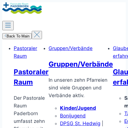
Zum
Inhalt
springen
Back To Main
Pastoraler
Gruppen/Verbände
Glaub
Raum
erfahr
Gruppen/Verbände
Pastoraler
Gla
In unseren zehn Pfarreien
Raum
erfa
sind viele Gruppen und
Verbände aktiv.
Der Pastorale
S
Raum
m
Kinder/Jugend
Paderborn
T
Bonijugend
umfasst zehn
E
DPSG St. Hedwig
|