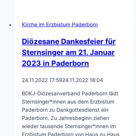
der
Fotoausstellung
“Ich.Bin.Würdig.”
Kirche im Erzbistum Paderborn
beziehen
Position
Diözesane Dankesfeier für
Sternsinger am 21. Januar
2023 in Paderborn
24.11.2022 17:59
24.11.2022 18:04
BDKJ-Diözesanverband Paderborn lädt
Sternsinger*innen aus dem Erzbistum
Paderborn zu Dankgottesdienst ein
Paderborn. Zu Jahresbeginn ziehen
wieder tausende Sternsinger*innen im
Erzbistum Paderborn von Haus zu Haus