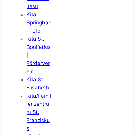
Jesu
Kita
Springbac
hhöfe
Kita St.
Bonifatius
|
Förderver
ein
Kita St.
Elisabeth
Kita/Famil
ienzentru
m St.
Franzisku
s