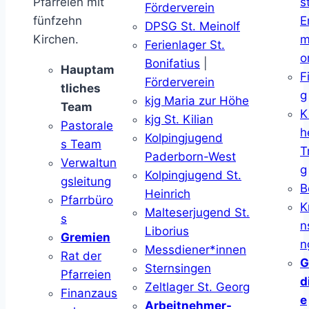
Pfarreien mit
s
Förderverein
fünfzehn
E
DPSG St. Meinolf
Kirchen.
m
Ferienlager St.
o
Bonifatius
|
Hauptam
F
Förderverein
tliches
g
kjg Maria zur Höhe
Team
K
kjg St. Kilian
Pastorale
h
Kolpingjugend
s Team
T
Paderborn-West
Verwaltun
g
Kolpingjugend St.
gsleitung
B
Heinrich
Pfarrbüro
K
Malteserjugend St.
s
n
Liborius
Gremien
n
Messdiener*innen
Rat der
G
Sternsingen
Pfarreien
d
Zeltlager St. Georg
Finanzaus
e
Arbeitnehmer-