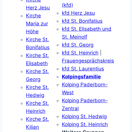
(kfd)
Herz Jesu
kfd Herz Jesu
Kirche
kfd St. Bonifatius
Maria zur
kfd St. Elisabeth und
Höhe
St. Meinolf
Kirche St.
kfd St. Georg
Bonifatius
kfd St. Heinrich
|
Kirche St.
Frauengesprächskreis
Elisabeth
kfd St. Laurentius
Kirche St.
Kolpingsfamilie
Georg
Kolping Paderborn-
Kirche St.
West
Hedwig
Kolping Paderborn-
Kirche St.
Zentral
Heinrich
Kolping St. Hedwig
Kirche St.
Kolping St. Heinrich
Kilian