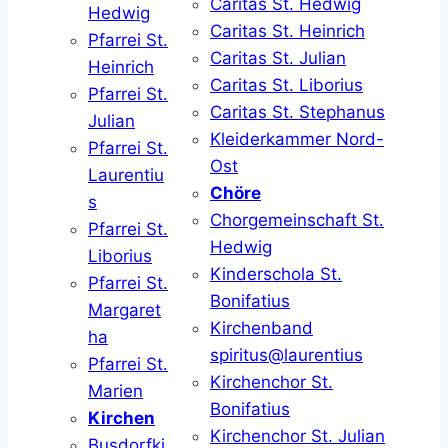
Caritas St. Hedwig
Hedwig
Caritas St. Heinrich
Pfarrei St.
Caritas St. Julian
Heinrich
Caritas St. Liborius
Pfarrei St.
Caritas St. Stephanus
Julian
Kleiderkammer Nord-
Pfarrei St.
Ost
Laurentiu
Chöre
s
Chorgemeinschaft St.
Pfarrei St.
Hedwig
Liborius
Kinderschola St.
Pfarrei St.
Bonifatius
Margaret
Kirchenband
ha
spiritus@laurentius
Pfarrei St.
Kirchenchor St.
Marien
Bonifatius
Kirchen
Kirchenchor St. Julian
Busdorfki