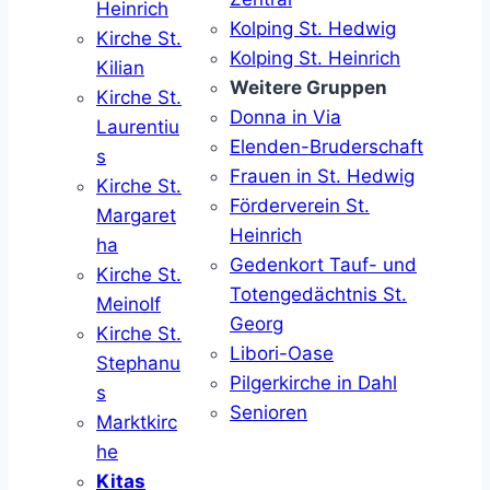
Heinrich
Kolping St. Hedwig
Kirche St.
Kolping St. Heinrich
Kilian
Weitere Gruppen
Kirche St.
Donna in Via
Laurentiu
Elenden-Bruderschaft
s
Frauen in St. Hedwig
Kirche St.
Förderverein St.
Margaret
Heinrich
ha
Gedenkort Tauf- und
Kirche St.
Totengedächtnis St.
Meinolf
Georg
Kirche St.
Libori-Oase
Stephanu
Pilgerkirche in Dahl
s
Senioren
Marktkirc
he
Kitas