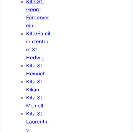
Kita St.
Georg
|
Förderver
ein
Kita/Famil
ienzentru
m St.
Hedwig
Kita St.
Heinrich
Kita St.
Kilian
Kita St.
Meinolf
Kita St.
Laurentiu
s