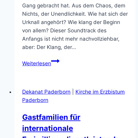
Gang gebracht hat. Aus dem Chaos, dem
Nichts, der Unendlichkeit. Wie hat sich der
Urknall angehört? Wie klang der Beginn
von allem? Dieser Soundtrack des
Anfangs ist nicht mehr nachvollziehbar,
aber: Der Klang, der…
Der
Weiterlesen
Klang
Gottes
Klangwelten
Dekanat Paderborn
|
Kirche im Erzbistum
und
Paderborn
mehr
in
Gastfamilien für
der
internationale
Gaukirche
zu