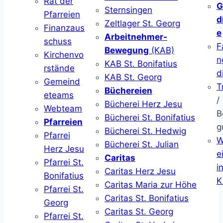
Rat der
G
Sternsingen
Pfarreien
d
Zeltlager St. Georg
Finanzaus
e
Arbeitnehmer-
schuss
F
Bewegung
(KAB)
Kirchenvo
n
KAB St. Bonifatius
rstände
d
KAB St. Georg
Gemeind
T
Büchereien
eteams
/
Bücherei Herz Jesu
Webteam
B
Bücherei St. Bonifatius
Pfarreien
g
Bücherei St. Hedwig
Pfarrei
W
Bücherei St. Julian
Herz Jesu
ei
Caritas
Pfarrei St.
i
Caritas Herz Jesu
Bonifatius
K
Caritas Maria zur Höhe
Pfarrei St.
Caritas St. Bonifatius
Georg
Caritas St. Georg
Pfarrei St.