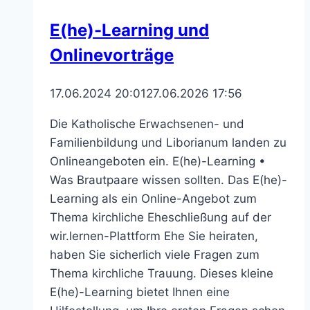
der
E(he)-Learning und
Aktion
Onlinevorträge
Dreikönigssingen
2025
gesucht
17.06.2024 20:01
27.06.2026 17:56
Die Katholische Erwachsenen- und
Familienbildung und Liborianum landen zu
Onlineangeboten ein. E(he)-Learning •
Was Brautpaare wissen sollten. Das E(he)-
Learning als ein Online-Angebot zum
Thema kirchliche Eheschließung auf der
wir.lernen-Plattform Ehe Sie heiraten,
haben Sie sicherlich viele Fragen zum
Thema kirchliche Trauung. Dieses kleine
E(he)-Learning bietet Ihnen eine