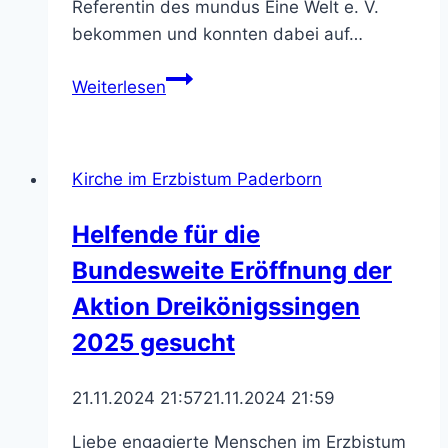
Referentin des mundus Eine Welt e. V.
bekommen und konnten dabei auf…
Gastfamilien
Weiterlesen
für
internationale
Freiwilligendienstleistende
Kirche im Erzbistum Paderborn
gesucht
–
Helfende für die
Gastfamilienbesuche
Bundesweite Eröffnung der
zeigen
spannende
Aktion Dreikönigssingen
Einblicke
2025 gesucht
21.11.2024 21:57
21.11.2024 21:59
Liebe engagierte Menschen im Erzbistum