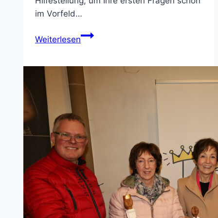
Hilfestellung, um Ihre ersten Fragen schon
im Vorfeld…
E(he)-
Weiterlesen
Learning
und
Onlinevorträge