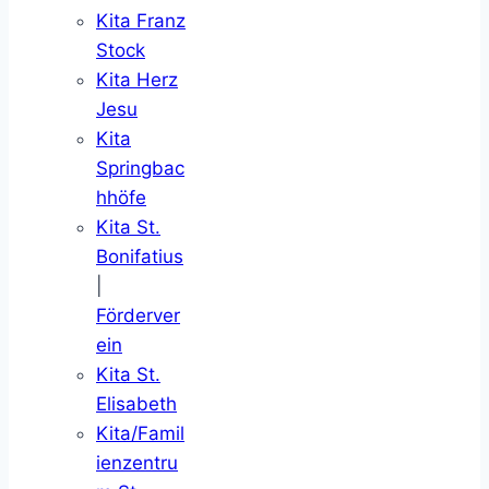
Kita Franz
Stock
Kita Herz
Jesu
Kita
Springbac
hhöfe
Kita St.
Bonifatius
|
Förderver
ein
Kita St.
Elisabeth
Kita/Famil
ienzentru