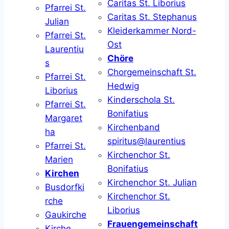
Caritas St. Liborius
Pfarrei St.
Caritas St. Stephanus
Julian
Kleiderkammer Nord-
Pfarrei St.
Ost
Laurentiu
Chöre
s
Chorgemeinschaft St.
Pfarrei St.
Hedwig
Liborius
Kinderschola St.
Pfarrei St.
Bonifatius
Margaret
Kirchenband
ha
spiritus@laurentius
Pfarrei St.
Kirchenchor St.
Marien
Bonifatius
Kirchen
Kirchenchor St. Julian
Busdorfki
Kirchenchor St.
rche
Liborius
Gaukirche
Frauengemeinschaft
Kirche