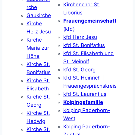
Kirchenchor St.
rche
Liborius
Gaukirche
Frauengemeinschaft
Kirche
(kfd)
Herz Jesu
kfd Herz Jesu
Kirche
kfd St. Bonifatius
Maria zur
kfd St. Elisabeth und
Höhe
St. Meinolf
Kirche St.
kfd St. Georg
Bonifatius
kfd St. Heinrich
|
Kirche St.
Frauengesprächskreis
Elisabeth
kfd St. Laurentius
Kirche St.
Kolpingsfamilie
Georg
Kolping Paderborn-
Kirche St.
West
Hedwig
Kolping Paderborn-
Kirche St.
Zentral