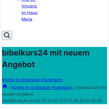
Vincenz
im Haus
Maria
bibelkurs24 mit neuem
Angebot
Kirche im Erzbistum Paderborn
/
Kirche im Erzbistum Paderborn
/
bibelkurs24 mit
neuem Angebot
Veröffentlicht am
02.07.2015 12:21
11.08.2019 20:08