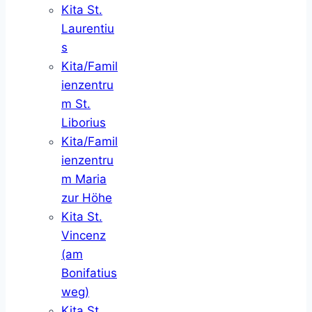
Kita St.
Laurentiu
s
Kita/Famil
ienzentru
m St.
Liborius
Kita/Famil
ienzentru
m Maria
zur Höhe
Kita St.
Vincenz
(am
Bonifatius
weg)
Kita St.