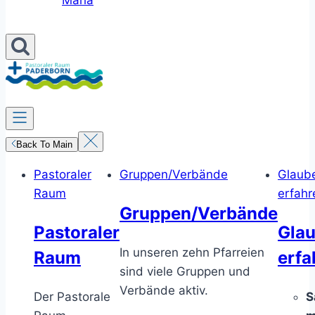
Maria
Back To Main
Pastoraler
Gruppen/Verbände
Glaub
Raum
erfahr
Gruppen/Verbände
Pastoraler
Gla
In unseren zehn Pfarreien
Raum
erfa
sind viele Gruppen und
Verbände aktiv.
Der Pastorale
S