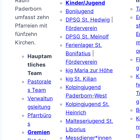
Raum
m
Kinder/Jugend
Paderborn
T
Bonijugend
umfasst zehn
E
DPSG St. Hedwig
|
Pfarreien mit
s
Förderverein
fünfzehn
E
DPSG St. Meinolf
Kirchen.
m
Ferienlager St.
o
Bonifatius
|
Hauptam
F
Förderverein
tliches
g
kjg Maria zur Höhe
Team
K
kjg St. Kilian
Pastorale
h
Kolpingjugend
s Team
T
Paderborn-West
Verwaltun
g
Kolpingjugend St.
gsleitung
B
Heinrich
Pfarrbüro
K
Malteserjugend St.
s
n
Liborius
Gremien
n
Messdiener*innen