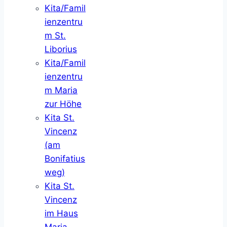
Kita/Famil
ienzentru
m St.
Liborius
Kita/Famil
ienzentru
m Maria
zur Höhe
Kita St.
Vincenz
(am
Bonifatius
weg)
Kita St.
Vincenz
im Haus