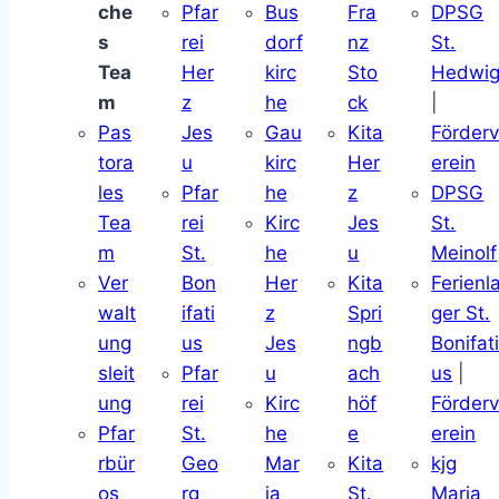
che
Pfar
Bus
Fra
DPSG
s
rei
dorf
nz
St.
Tea
Her
kirc
Sto
Hedwi
m
z
he
ck
|
Pas
Jes
Gau
Kita
Förder
tora
u
kirc
Her
erein
les
Pfar
he
z
DPSG
Tea
rei
Kirc
Jes
St.
m
St.
he
u
Meinolf
Ver
Bon
Her
Kita
Ferienl
walt
ifati
z
Spri
ger St.
ung
us
Jes
ngb
Bonifat
sleit
Pfar
u
ach
us
|
ung
rei
Kirc
höf
Förder
Pfar
St.
he
e
erein
rbür
Geo
Mar
Kita
kjg
os
rg
ia
St.
Maria