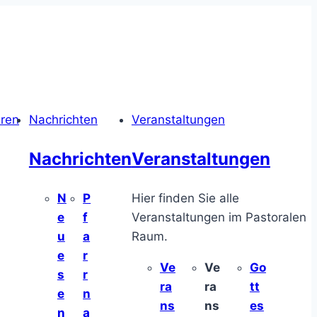
hren
Nachrichten
Veranstaltungen
Nachrichten
Veranstaltungen
N
P
Hier finden Sie alle
e
f
Veranstaltungen im Pastoralen
u
a
Raum.
e
r
Ve
Ve
Go
s
r
ra
ra
tt
e
n
ns
ns
es
n
a