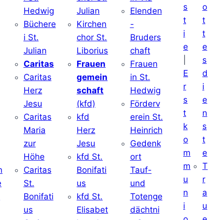
s
o
Hedwig
Julian
Elenden
t
t
Büchere
Kirchen
-
i
t
i St.
chor St.
Bruders
e
e
Julian
Liborius
chaft
|
s
j
Caritas
Frauen
Frauen
E
d
Caritas
gemein
in St.
r
i
Herz
schaft
Hedwig
s
e
Jesu
(kfd)
Förderv
t
n
Caritas
kfd
erein St.
k
s
j
Maria
Herz
Heinrich
o
t
zur
Jesu
Gedenk
m
e
Höhe
kfd St.
ort
m
T
h
Caritas
Bonifati
Tauf-
u
r
e
St.
us
und
n
a
d
Bonifati
kfd St.
Totenge
i
u
us
Elisabet
dächtni
o
e