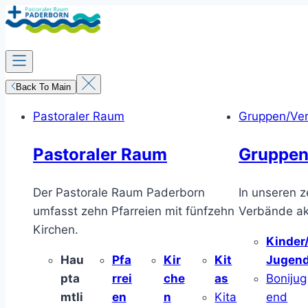
Zum
Inhalt
springen
Back To Main
Pastoraler Raum
Gruppen/Ve
Pastoraler Raum
Gruppen
Der Pastorale Raum Paderborn
In unseren z
umfasst zehn Pfarreien mit fünfzehn
Verbände akt
Kirchen.
Kinder
Hau
Pfa
Kir
Kit
Jugen
pta
rrei
che
as
Bonijug
mtli
en
n
Kita
end