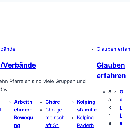
rbände
Glauben erfa
/Verbände
Glauben
erfahren
ehn Pfarreien sind viele Gruppen und
iv.
S
G
a
o
/
Arbeitn
Chöre
Kolping
k
t
d
ehmer-
Chorge
sfamilie
r
t
Bewegu
meinsch
Kolping
a
e
ng
aft St.
Paderb