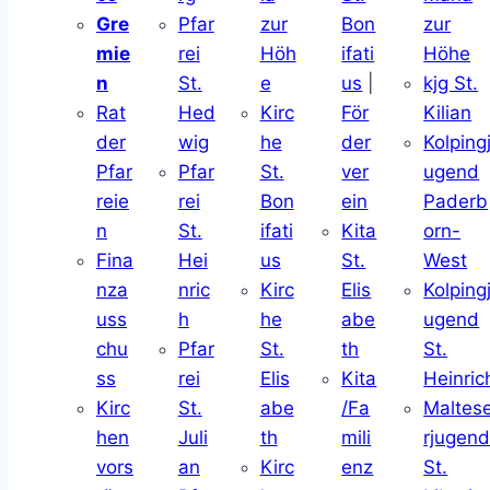
Gre
Pfar
zur
Bon
zur
mie
rei
Höh
ifati
Höhe
n
St.
e
us
|
kjg St.
Rat
Hed
Kirc
För
Kilian
der
wig
he
der
Kolping
Pfar
Pfar
St.
ver
ugend
reie
rei
Bon
ein
Paderb
n
St.
ifati
Kita
orn-
Fina
Hei
us
St.
West
nza
nric
Kirc
Elis
Kolping
uss
h
he
abe
ugend
chu
Pfar
St.
th
St.
ss
rei
Elis
Kita
Heinric
Kirc
St.
abe
/Fa
Maltes
hen
Juli
th
mili
rjugen
vors
an
Kirc
enz
St.