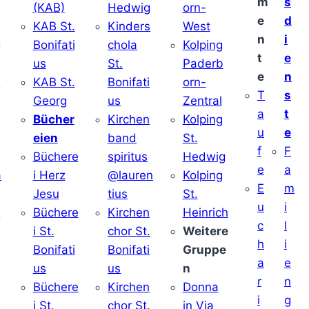
m
s
(KAB)
Hedwig
orn-
e
d
KAB St.
Kinders
West
n
i
g
Bonifati
chola
Kolping
t
e
us
St.
Paderb
e
n
v
KAB St.
Bonifati
orn-
T
s
Georg
us
Zentral
a
t
Bücher
Kirchen
Kolping
u
e
eien
band
St.
f
F
Büchere
spiritus
Hedwig
e
a
a
i Herz
@lauren
Kolping
E
m
Jesu
tius
St.
u
i
i
Büchere
Kirchen
Heinrich
c
l
i St.
chor St.
Weitere
h
i
v
Bonifati
Bonifati
Gruppe
a
e
us
us
n
r
n
Büchere
Kirchen
Donna
i
g
i St.
chor St.
in Via