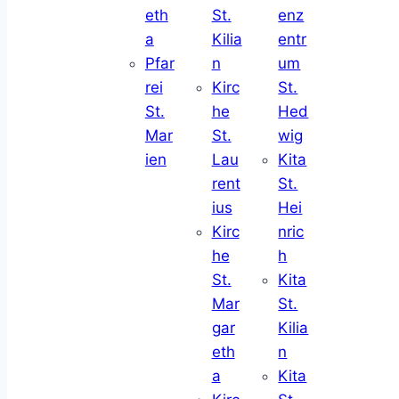
eth
St.
enz
a
Kilia
entr
Pfar
n
um
rei
Kirc
St.
St.
he
Hed
Mar
St.
wig
ien
Lau
Kita
rent
St.
ius
Hei
Kirc
nric
he
h
St.
Kita
Mar
St.
gar
Kilia
eth
n
a
Kita