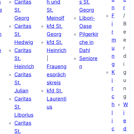
s
Caritas
h und
s St.
n
r
e
St.
St.
Georg
F
/
Georg
Meinolf
Libori-
i
B
Caritas
kfd St.
Oase
r
e
n
St.
Georg
Pilgerkir
m
e
Hedwig
kfd St.
che in
u
r
e
Caritas
Heinrich
Dahl
n
d
St.
|
Seniore
g
i
Heinrich
Fraueng
n
K
g
Caritas
espräch
i
u
St.
skreis
r
n
Julian
kfd St.
c
g
Caritas
Laurenti
h
W
St.
us
l
i
Liborius
i
e
Caritas
c
d
St.