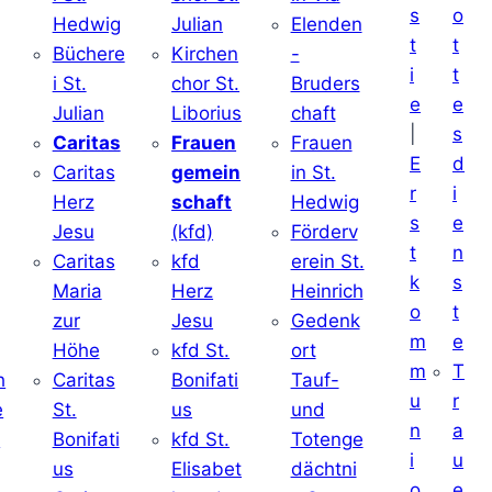
s
o
Hedwig
Julian
Elenden
t
t
Büchere
Kirchen
-
i
t
i St.
chor St.
Bruders
e
e
Julian
Liborius
chaft
|
s
j
Caritas
Frauen
Frauen
E
d
Caritas
gemein
in St.
r
i
Herz
schaft
Hedwig
s
e
Jesu
(kfd)
Förderv
t
n
Caritas
kfd
erein St.
k
s
j
Maria
Herz
Heinrich
o
t
zur
Jesu
Gedenk
m
e
Höhe
kfd St.
ort
m
T
h
Caritas
Bonifati
Tauf-
u
r
e
St.
us
und
n
a
d
Bonifati
kfd St.
Totenge
i
u
us
Elisabet
dächtni
o
e