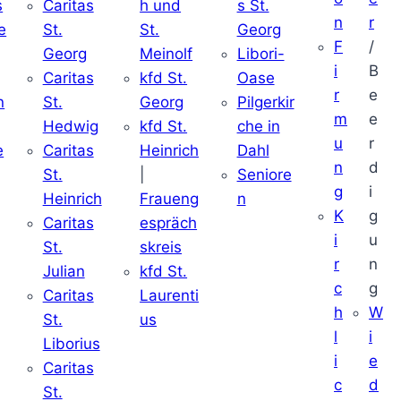
s
Caritas
h und
s St.
n
r
e
St.
St.
Georg
F
/
Georg
Meinolf
Libori-
i
B
Caritas
kfd St.
Oase
r
e
n
St.
Georg
Pilgerkir
m
e
Hedwig
kfd St.
che in
u
r
e
Caritas
Heinrich
Dahl
n
d
St.
|
Seniore
g
i
Heinrich
Fraueng
n
K
g
Caritas
espräch
i
u
St.
skreis
r
n
Julian
kfd St.
c
g
Caritas
Laurenti
h
W
St.
us
l
i
Liborius
i
e
Caritas
c
d
St.