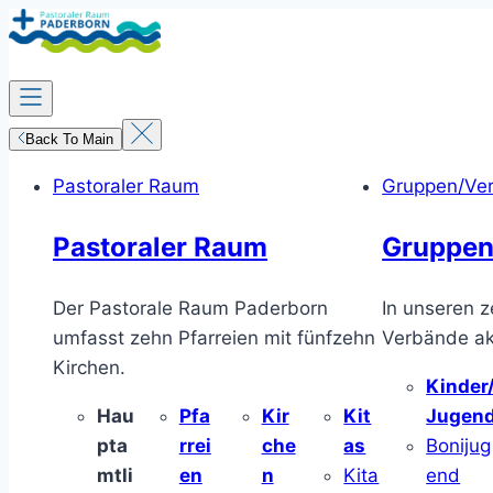
Zum
Inhalt
springen
Back To Main
Pastoraler Raum
Gruppen/Ve
Pastoraler Raum
Gruppen
Der Pastorale Raum Paderborn
In unseren z
umfasst zehn Pfarreien mit fünfzehn
Verbände akt
Kirchen.
Kinder
Hau
Pfa
Kir
Kit
Jugen
pta
rrei
che
as
Bonijug
mtli
en
n
Kita
end