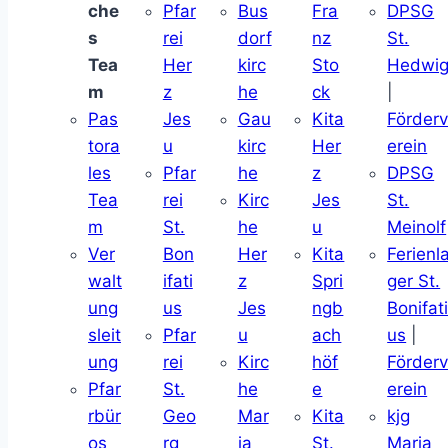
che
Pfar
Bus
Fra
DPSG
s
rei
dorf
nz
St.
Tea
Her
kirc
Sto
Hedwi
m
z
he
ck
|
Pas
Jes
Gau
Kita
Förder
tora
u
kirc
Her
erein
les
Pfar
he
z
DPSG
Tea
rei
Kirc
Jes
St.
m
St.
he
u
Meinolf
Ver
Bon
Her
Kita
Ferienl
walt
ifati
z
Spri
ger St.
ung
us
Jes
ngb
Bonifat
sleit
Pfar
u
ach
us
|
ung
rei
Kirc
höf
Förder
Pfar
St.
he
e
erein
rbür
Geo
Mar
Kita
kjg
os
rg
ia
St.
Maria