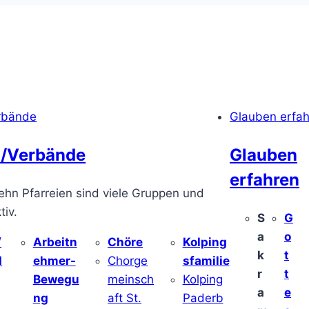
rbände
Glauben erfa
/Verbände
Glauben
erfahren
ehn Pfarreien sind viele Gruppen und
iv.
S
G
a
o
/
Arbeitn
Chöre
Kolping
k
t
d
ehmer-
Chorge
sfamilie
r
t
Bewegu
meinsch
Kolping
a
e
ng
aft St.
Paderb