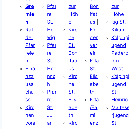
Gre
Pfar
zur
Bon
zur
mie
rei
Höh
ifati
Höhe
n
St.
e
us
|
kjg St.
Rat
Hed
Kirc
För
Kilian
der
wig
he
der
Kolping
Pfar
Pfar
St.
ver
ugend
reie
rei
Bon
ein
Paderb
n
St.
ifati
Kita
orn-
Fina
Hei
us
St.
West
nza
nric
Kirc
Elis
Kolping
uss
h
he
abe
ugend
chu
Pfar
St.
th
St.
ss
rei
Elis
Kita
Heinric
Kirc
St.
abe
/Fa
Maltes
hen
Juli
th
mili
rjugen
vors
an
Kirc
enz
St.