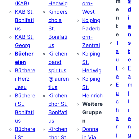
m
s
(KAB)
Hedwig
orn-
e
d
KAB St.
Kinders
West
n
i
g
Bonifati
chola
Kolping
t
e
us
St.
Paderb
e
n
v
KAB St.
Bonifati
orn-
T
s
Georg
us
Zentral
a
t
Bücher
Kirchen
Kolping
u
e
eien
band
St.
f
F
Büchere
spiritus
Hedwig
e
a
a
i Herz
@lauren
Kolping
E
m
Jesu
tius
St.
u
i
i
Büchere
Kirchen
Heinrich
c
l
i St.
chor St.
Weitere
h
i
v
Bonifati
Bonifati
Gruppe
a
e
us
us
n
r
n
Büchere
Kirchen
Donna
i
g
i St.
chor St.
in Via