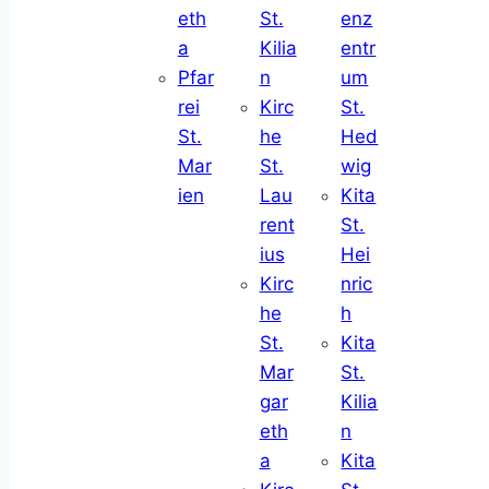
eth
St.
enz
a
Kilia
entr
Pfar
n
um
rei
Kirc
St.
St.
he
Hed
Mar
St.
wig
ien
Lau
Kita
rent
St.
ius
Hei
Kirc
nric
he
h
St.
Kita
Mar
St.
gar
Kilia
eth
n
a
Kita