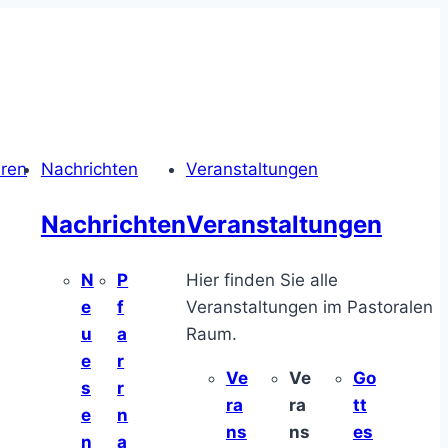
hren
Nachrichten
Veranstaltungen
Nachrichten
Veranstaltungen
N
P
Hier finden Sie alle
e
f
Veranstaltungen im Pastoralen
u
a
Raum.
e
r
Ve
Ve
Go
s
r
ra
ra
tt
e
n
ns
ns
es
n
a