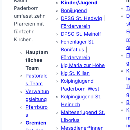
Raum
m
Kinder/Jugend
Paderborn
T
Bonijugend
umfasst zehn
E
DPSG St. Hedwig
|
Pfarreien mit
s
Förderverein
fünfzehn
E
DPSG St. Meinolf
Kirchen.
m
Ferienlager St.
o
Bonifatius
|
Hauptam
F
Förderverein
tliches
g
kjg Maria zur Höhe
Team
K
kjg St. Kilian
Pastorale
h
Kolpingjugend
s Team
T
Paderborn-West
Verwaltun
g
Kolpingjugend St.
gsleitung
B
Heinrich
Pfarrbüro
K
Malteserjugend St.
s
n
Liborius
Gremien
n
Messdiener*innen