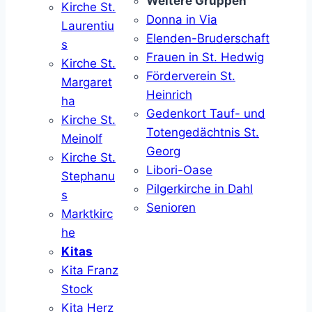
Weitere Gruppen
Kirche St.
Donna in Via
Laurentiu
Elenden-Bruderschaft
s
Frauen in St. Hedwig
Kirche St.
Förderverein St.
Margaret
Heinrich
ha
Gedenkort Tauf- und
Kirche St.
Totengedächtnis St.
Meinolf
Georg
Kirche St.
Libori-Oase
Stephanu
Pilgerkirche in Dahl
s
Senioren
Marktkirc
he
Kitas
Kita Franz
Stock
Kita Herz