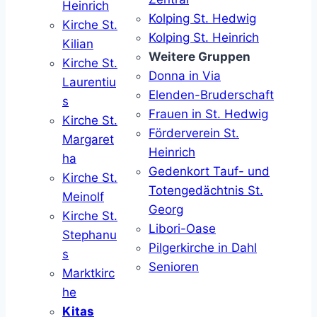
Heinrich
Kolping St. Hedwig
Kirche St.
Kolping St. Heinrich
Kilian
Weitere Gruppen
Kirche St.
Donna in Via
Laurentiu
Elenden-Bruderschaft
s
Frauen in St. Hedwig
Kirche St.
Förderverein St.
Margaret
Heinrich
ha
Gedenkort Tauf- und
Kirche St.
Totengedächtnis St.
Meinolf
Georg
Kirche St.
Libori-Oase
Stephanu
Pilgerkirche in Dahl
s
Senioren
Marktkirc
he
Kitas