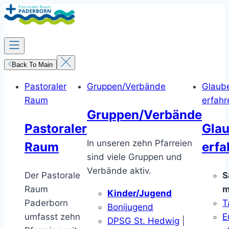
Zum
Inhalt
springen
Back To Main
Pastoraler
Gruppen/Verbände
Glaub
Raum
erfahr
Gruppen/Verbände
Pastoraler
Gla
In unseren zehn Pfarreien
Raum
erfa
sind viele Gruppen und
Verbände aktiv.
Der Pastorale
S
Raum
m
Kinder/Jugend
Paderborn
T
Bonijugend
umfasst zehn
E
DPSG St. Hedwig
|