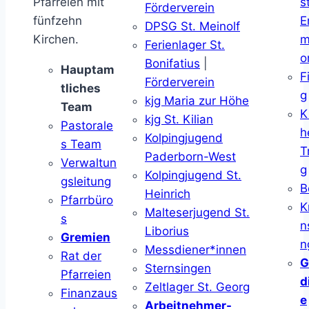
Pfarreien mit
s
Förderverein
fünfzehn
E
DPSG St. Meinolf
Kirchen.
m
Ferienlager St.
o
Bonifatius
|
Hauptam
F
Förderverein
tliches
g
kjg Maria zur Höhe
Team
K
kjg St. Kilian
Pastorale
h
Kolpingjugend
s Team
T
Paderborn-West
Verwaltun
g
Kolpingjugend St.
gsleitung
B
Heinrich
Pfarrbüro
K
Malteserjugend St.
s
n
Liborius
Gremien
n
Messdiener*innen
Rat der
G
Sternsingen
Pfarreien
d
Zeltlager St. Georg
Finanzaus
e
Arbeitnehmer-