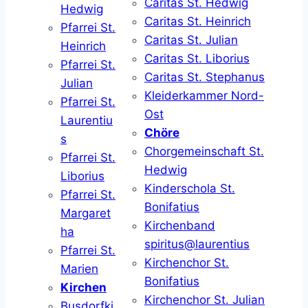
Caritas St. Hedwig
Hedwig
Caritas St. Heinrich
Pfarrei St.
Caritas St. Julian
Heinrich
Caritas St. Liborius
Pfarrei St.
Caritas St. Stephanus
Julian
Kleiderkammer Nord-
Pfarrei St.
Ost
Laurentiu
Chöre
s
Chorgemeinschaft St.
Pfarrei St.
Hedwig
Liborius
Kinderschola St.
Pfarrei St.
Bonifatius
Margaret
Kirchenband
ha
spiritus@laurentius
Pfarrei St.
Kirchenchor St.
Marien
Bonifatius
Kirchen
Kirchenchor St. Julian
Busdorfki