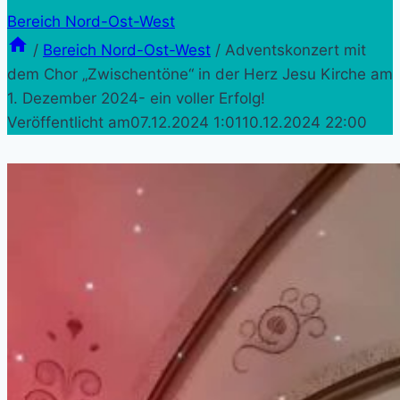
Bereich Nord-Ost-West
/
Bereich Nord-Ost-West
/
Adventskonzert mit
dem Chor „Zwischentöne“ in der Herz Jesu Kirche am
1. Dezember 2024- ein voller Erfolg!
Veröffentlicht am
07.12.2024 1:01
10.12.2024 22:00