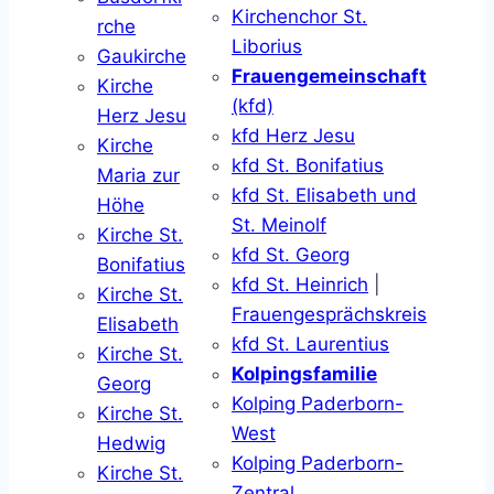
Kirchenchor St.
rche
Liborius
Gaukirche
Frauengemeinschaft
Kirche
(kfd)
Herz Jesu
kfd Herz Jesu
Kirche
kfd St. Bonifatius
Maria zur
kfd St. Elisabeth und
Höhe
St. Meinolf
Kirche St.
kfd St. Georg
Bonifatius
kfd St. Heinrich
|
Kirche St.
Frauengesprächskreis
Elisabeth
kfd St. Laurentius
Kirche St.
Kolpingsfamilie
Georg
Kolping Paderborn-
Kirche St.
West
Hedwig
Kolping Paderborn-
Kirche St.
Zentral