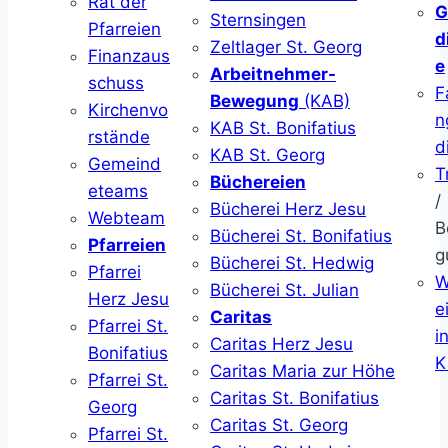
Rat der
G
Sternsingen
Pfarreien
d
Zeltlager St. Georg
Finanzaus
e
Arbeitnehmer-
schuss
F
Bewegung
(KAB)
Kirchenvo
n
KAB St. Bonifatius
rstände
d
KAB St. Georg
Gemeind
T
Büchereien
eteams
/
Bücherei Herz Jesu
Webteam
B
Bücherei St. Bonifatius
Pfarreien
g
Bücherei St. Hedwig
Pfarrei
W
Bücherei St. Julian
Herz Jesu
ei
Caritas
Pfarrei St.
i
Caritas Herz Jesu
Bonifatius
K
Caritas Maria zur Höhe
Pfarrei St.
Caritas St. Bonifatius
Georg
Caritas St. Georg
Pfarrei St.