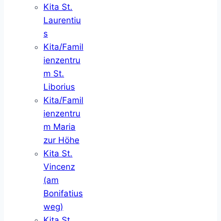
Kita St.
Laurentiu
s
Kita/Famil
ienzentru
m St.
Liborius
Kita/Famil
ienzentru
m Maria
zur Höhe
Kita St.
Vincenz
(am
Bonifatius
weg)
Kita St.