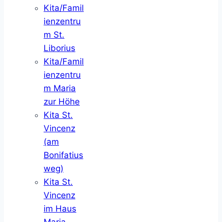
Kita/Famil
ienzentru
m St.
Liborius
Kita/Famil
ienzentru
m Maria
zur Höhe
Kita St.
Vincenz
(am
Bonifatius
weg)
Kita St.
Vincenz
im Haus