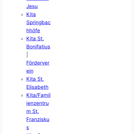
Jesu
Kita
Springbac
hhöfe
Kita St.
Bonifatius
|
Förderver
ein
Kita St.
Elisabeth
Kita/Famil
ienzentru
m St.
Franzisku
s