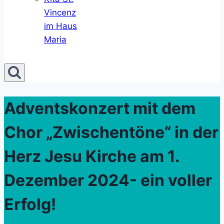
Vincenz
im Haus
Maria
Adventskonzert mit dem
Chor „Zwischentöne“ in der
Herz Jesu Kirche am 1.
Dezember 2024- ein voller
Erfolg!