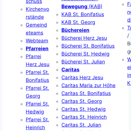
schuss
F
Bewegung
(KAB)
Kirchenvo
n
KAB St. Bonifatius
rstände
d
KAB St. Georg
Gemeind
T
Büchereien
eteams
/
Bücherei Herz Jesu
Webteam
B
Bücherei St. Bonifatius
Pfarreien
g
Bücherei St. Hedwig
Pfarrei
W
Bücherei St. Julian
Herz Jesu
ei
Caritas
Pfarrei St.
i
Caritas Herz Jesu
Bonifatius
K
Caritas Maria zur Höhe
Pfarrei St.
Caritas St. Bonifatius
Georg
Caritas St. Georg
Pfarrei St.
Caritas St. Hedwig
Hedwig
Caritas St. Heinrich
Pfarrei St.
Caritas St. Julian
Heinrich