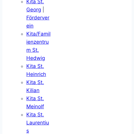
Kita St.
Georg
|
Förderver
ein
Kita/Famil
ienzentru
m St.
Hedwig
Kita St.
Heinrich
Kita St.
Kilian
Kita St.
Meinolf
Kita St.
Laurentiu
s