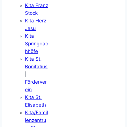
Kita Franz
Stock
Kita Herz
Jesu
Kita
Springbac
hhöfe
Kita St.
Bonifatius
|
Förderver
ein
Kita St.
Elisabeth
Kita/Famil
ienzentru