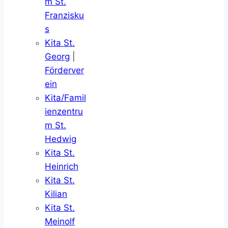
m St.
Franzisku
s
Kita St.
Georg
|
Förderver
ein
Kita/Famil
ienzentru
m St.
Hedwig
Kita St.
Heinrich
Kita St.
Kilian
Kita St.
Meinolf