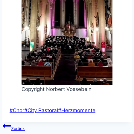
Copyright Norbert Vossebein
:
Schlagworte:
#
Chor
#
City Pastoral
#
Herzmomente
Adventskonzert
Beitragsnavigation
mit
Zurück