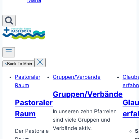
Maria
Back To Main
Pastoraler
Gruppen/Verbände
Glaub
Raum
erfahr
Gruppen/Verbände
Pastoraler
Gla
In unseren zehn Pfarreien
Raum
erfa
sind viele Gruppen und
Verbände aktiv.
Der Pastorale
S