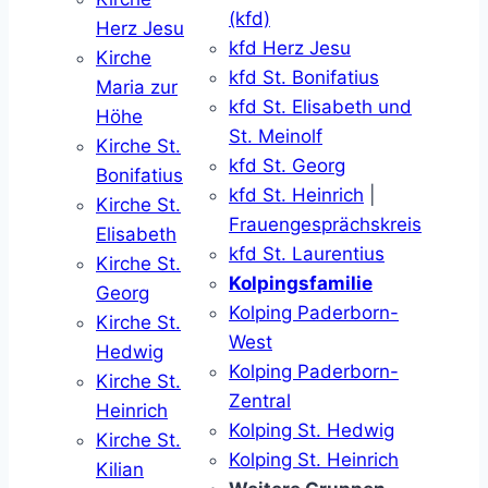
(kfd)
Herz Jesu
kfd Herz Jesu
Kirche
kfd St. Bonifatius
Maria zur
kfd St. Elisabeth und
Höhe
St. Meinolf
Kirche St.
kfd St. Georg
Bonifatius
kfd St. Heinrich
|
Kirche St.
Frauengesprächskreis
Elisabeth
kfd St. Laurentius
Kirche St.
Kolpingsfamilie
Georg
Kolping Paderborn-
Kirche St.
West
Hedwig
Kolping Paderborn-
Kirche St.
Zentral
Heinrich
Kolping St. Hedwig
Kirche St.
Kolping St. Heinrich
Kilian