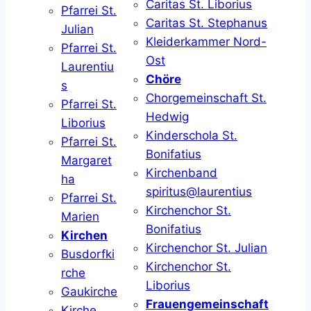
Caritas St. Liborius
Pfarrei St.
Caritas St. Stephanus
Julian
Kleiderkammer Nord-
Pfarrei St.
Ost
Laurentiu
Chöre
s
Chorgemeinschaft St.
Pfarrei St.
Hedwig
Liborius
Kinderschola St.
Pfarrei St.
Bonifatius
Margaret
Kirchenband
ha
spiritus@laurentius
Pfarrei St.
Kirchenchor St.
Marien
Bonifatius
Kirchen
Kirchenchor St. Julian
Busdorfki
Kirchenchor St.
rche
Liborius
Gaukirche
Frauengemeinschaft
Kirche