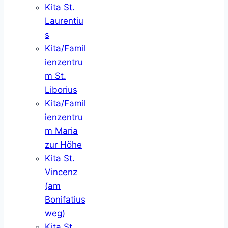
Kita St.
Laurentiu
s
Kita/Famil
ienzentru
m St.
Liborius
Kita/Famil
ienzentru
m Maria
zur Höhe
Kita St.
Vincenz
(am
Bonifatius
weg)
Kita St.