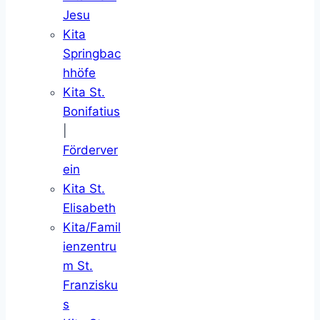
Jesu
Kita
Springbac
hhöfe
Kita St.
Bonifatius
|
Förderver
ein
Kita St.
Elisabeth
Kita/Famil
ienzentru
m St.
Franzisku
s