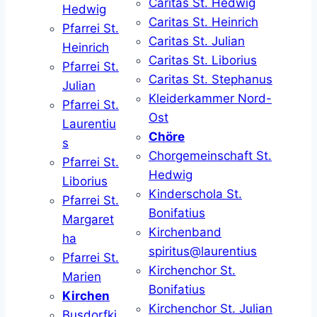
Caritas St. Hedwig
Hedwig
Caritas St. Heinrich
Pfarrei St.
Caritas St. Julian
Heinrich
Caritas St. Liborius
Pfarrei St.
Caritas St. Stephanus
Julian
Kleiderkammer Nord-
Pfarrei St.
Ost
Laurentiu
Chöre
s
Chorgemeinschaft St.
Pfarrei St.
Hedwig
Liborius
Kinderschola St.
Pfarrei St.
Bonifatius
Margaret
Kirchenband
ha
spiritus@laurentius
Pfarrei St.
Kirchenchor St.
Marien
Bonifatius
Kirchen
Kirchenchor St. Julian
Busdorfki