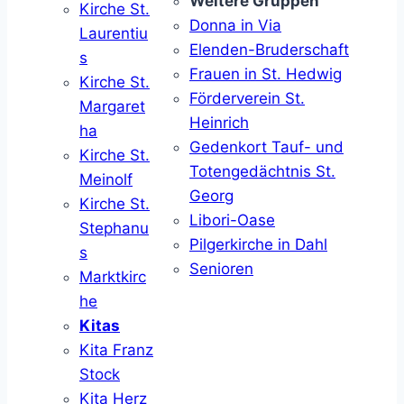
Weitere Gruppen
Kirche St.
Donna in Via
Laurentiu
Elenden-Bruderschaft
s
Frauen in St. Hedwig
Kirche St.
Förderverein St.
Margaret
Heinrich
ha
Gedenkort Tauf- und
Kirche St.
Totengedächtnis St.
Meinolf
Georg
Kirche St.
Libori-Oase
Stephanu
Pilgerkirche in Dahl
s
Senioren
Marktkirc
he
Kitas
Kita Franz
Stock
Kita Herz