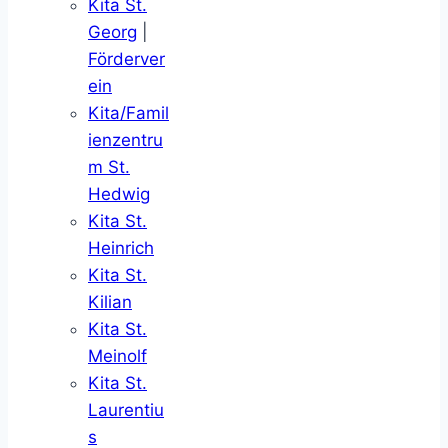
Kita St.
Georg
|
Förderver
ein
Kita/Famil
ienzentru
m St.
Hedwig
Kita St.
Heinrich
Kita St.
Kilian
Kita St.
Meinolf
Kita St.
Laurentiu
s