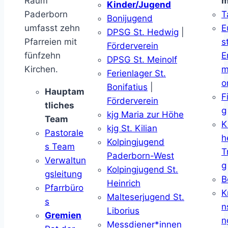
Raum
m
Kinder/Jugend
Paderborn
T
Bonijugend
umfasst zehn
E
DPSG St. Hedwig
|
Pfarreien mit
s
Förderverein
fünfzehn
E
DPSG St. Meinolf
Kirchen.
m
Ferienlager St.
o
Bonifatius
|
Hauptam
F
Förderverein
tliches
g
kjg Maria zur Höhe
Team
K
kjg St. Kilian
Pastorale
h
Kolpingjugend
s Team
T
Paderborn-West
Verwaltun
g
Kolpingjugend St.
gsleitung
B
Heinrich
Pfarrbüro
K
Malteserjugend St.
s
n
Liborius
Gremien
n
Messdiener*innen