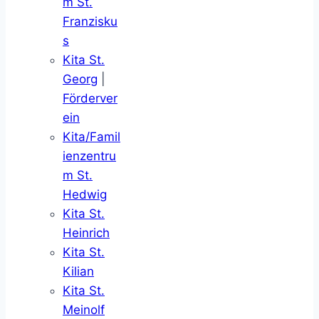
m St.
Franzisku
s
Kita St.
Georg
|
Förderver
ein
Kita/Famil
ienzentru
m St.
Hedwig
Kita St.
Heinrich
Kita St.
Kilian
Kita St.
Meinolf