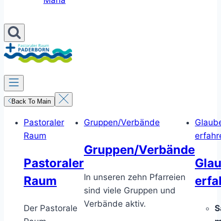
Maria
Back To Main
Pastoraler
Gruppen/Verbände
Glaub
Raum
erfahr
Gruppen/Verbände
Pastoraler
Gla
In unseren zehn Pfarreien
Raum
erfa
sind viele Gruppen und
Verbände aktiv.
Der Pastorale
S