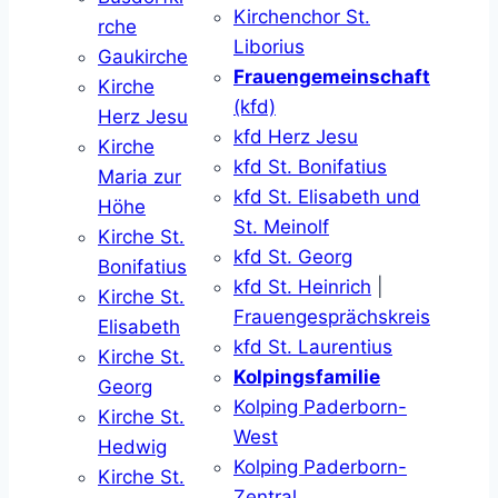
Kirchenchor St.
rche
Liborius
Gaukirche
Frauengemeinschaft
Kirche
(kfd)
Herz Jesu
kfd Herz Jesu
Kirche
kfd St. Bonifatius
Maria zur
kfd St. Elisabeth und
Höhe
St. Meinolf
Kirche St.
kfd St. Georg
Bonifatius
kfd St. Heinrich
|
Kirche St.
Frauengesprächskreis
Elisabeth
kfd St. Laurentius
Kirche St.
Kolpingsfamilie
Georg
Kolping Paderborn-
Kirche St.
West
Hedwig
Kolping Paderborn-
Kirche St.
Zentral