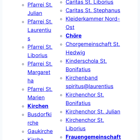
Caritas St. Liborius
Pfarrei St.
Caritas St. Stephanus
Julian
Kleiderkammer Nord-
Pfarrei St.
Ost
Laurentiu
Chöre
s
Chorgemeinschaft St.
Pfarrei St.
Hedwig
Liborius
Kinderschola St.
Pfarrei St.
Bonifatius
Margaret
Kirchenband
ha
spiritus@laurentius
Pfarrei St.
Kirchenchor St.
Marien
Bonifatius
Kirchen
Kirchenchor St. Julian
Busdorfki
Kirchenchor St.
rche
Liborius
Gaukirche
Frauengemeinschaft
Kirche