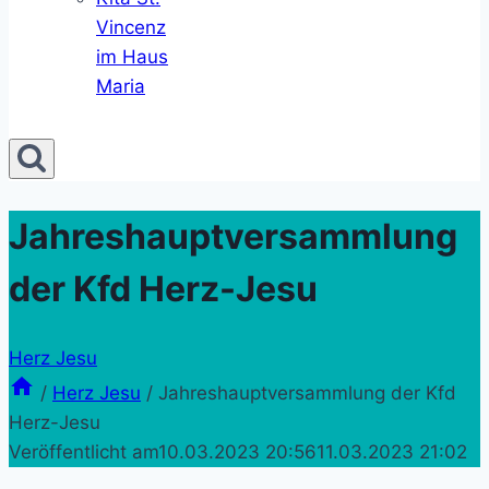
Vincenz
im Haus
Maria
Jahreshauptversammlung
der Kfd Herz-Jesu
Herz Jesu
/
Herz Jesu
/
Jahreshauptversammlung der Kfd
Herz-Jesu
Veröffentlicht am
10.03.2023 20:56
11.03.2023 21:02