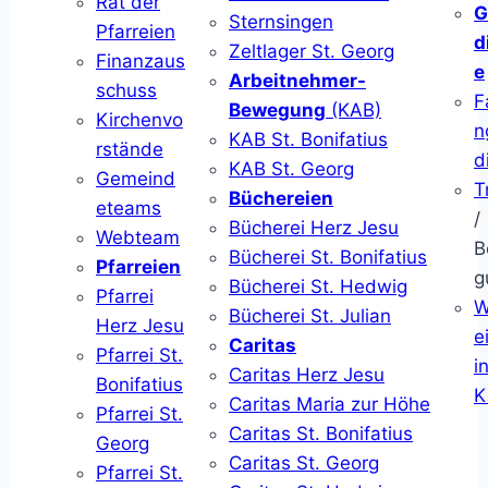
Rat der
G
Sternsingen
Pfarreien
d
Zeltlager St. Georg
Finanzaus
e
Arbeitnehmer-
schuss
F
Bewegung
(KAB)
Kirchenvo
n
KAB St. Bonifatius
rstände
d
KAB St. Georg
Gemeind
T
Büchereien
eteams
/
Bücherei Herz Jesu
Webteam
B
Bücherei St. Bonifatius
Pfarreien
g
Bücherei St. Hedwig
Pfarrei
W
Bücherei St. Julian
Herz Jesu
ei
Caritas
Pfarrei St.
i
Caritas Herz Jesu
Bonifatius
K
Caritas Maria zur Höhe
Pfarrei St.
Caritas St. Bonifatius
Georg
Caritas St. Georg
Pfarrei St.