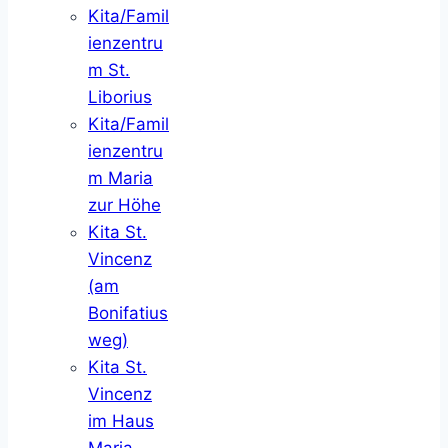
Kita/Famil
ienzentru
m St.
Liborius
Kita/Famil
ienzentru
m Maria
zur Höhe
Kita St.
Vincenz
(am
Bonifatius
weg)
Kita St.
Vincenz
im Haus