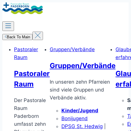
Zum
Inhalt
springen
Back To Main
Pastoraler
Gruppen/Verbände
Glaub
Raum
erfahr
Gruppen/Verbände
Pastoraler
Gla
In unseren zehn Pfarreien
Raum
erfa
sind viele Gruppen und
Verbände aktiv.
Der Pastorale
S
Raum
m
Kinder/Jugend
Paderborn
T
Bonijugend
umfasst zehn
E
DPSG St. Hedwig
|