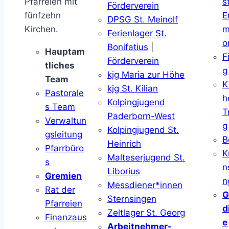
Pfarreien mit
s
Förderverein
fünfzehn
E
DPSG St. Meinolf
Kirchen.
m
Ferienlager St.
o
Bonifatius
|
Hauptam
F
Förderverein
tliches
g
kjg Maria zur Höhe
Team
K
kjg St. Kilian
Pastorale
h
Kolpingjugend
s Team
T
Paderborn-West
Verwaltun
g
Kolpingjugend St.
gsleitung
B
Heinrich
Pfarrbüro
K
Malteserjugend St.
s
n
Liborius
Gremien
n
Messdiener*innen
Rat der
G
Sternsingen
Pfarreien
d
Zeltlager St. Georg
Finanzaus
e
Arbeitnehmer-