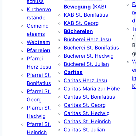
schuss
F
Bewegung
(KAB)
Kirchenvo
n
KAB St. Bonifatius
rstände
d
KAB St. Georg
Gemeind
T
Büchereien
eteams
/
Bücherei Herz Jesu
Webteam
B
Bücherei St. Bonifatius
Pfarreien
g
Bücherei St. Hedwig
Pfarrei
W
Bücherei St. Julian
Herz Jesu
ei
Caritas
Pfarrei St.
i
Caritas Herz Jesu
Bonifatius
K
Caritas Maria zur Höhe
Pfarrei St.
Caritas St. Bonifatius
Georg
Caritas St. Georg
Pfarrei St.
Caritas St. Hedwig
Hedwig
Caritas St. Heinrich
Pfarrei St.
Caritas St. Julian
Heinrich