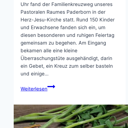
Uhr fand der Familienkreuzweg unseres
Pastoralen Raumes Paderborn in der
Herz-Jesu-Kirche statt. Rund 150 Kinder
und Erwachsene fanden sich ein, um
diesen besonderen und ruhigen Feiertag
gemeinsam zu begehen. Am Eingang
bekamen alle eine kleine
Überraschungstüte ausgehändigt, darin
ein Gebet, ein Kreuz zum selber basteln
und einige…
Familienkreuzweg
Weiterlesen
am
Karfreitag
in
der
Herz-