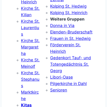
Heinrich
Kolping St. Hedwig
Kirche St.
Kolping St. Heinrich
Kilian
Weitere Gruppen
Kirche St.
Donna in Via
Laurentiu
Elenden-Bruderschaft
s
Frauen in St. Hedwig
Kirche St.
Förderverein St.
Margaret
Heinrich
ha
Gedenkort Tauf- und
Kirche St.
Totengedächtnis St.
Meinolf
Georg
Kirche St.
Libori-Oase
Stephanu
Pilgerkirche in Dahl
s
Senioren
Marktkirc
he
Kitas