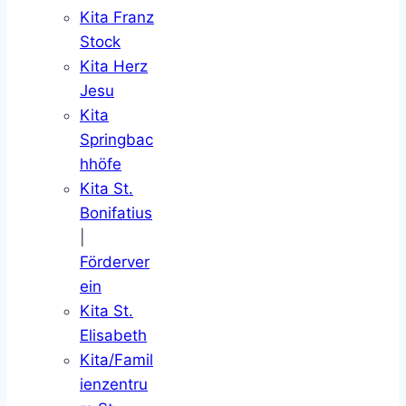
Kita Franz
Stock
Kita Herz
Jesu
Kita
Springbac
hhöfe
Kita St.
Bonifatius
|
Förderver
ein
Kita St.
Elisabeth
Kita/Famil
ienzentru