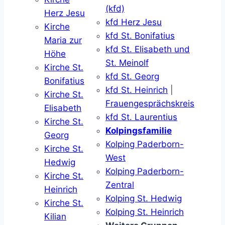
(kfd)
Herz Jesu
kfd Herz Jesu
Kirche
kfd St. Bonifatius
Maria zur
kfd St. Elisabeth und
Höhe
St. Meinolf
Kirche St.
kfd St. Georg
Bonifatius
kfd St. Heinrich
|
Kirche St.
Frauengesprächskreis
Elisabeth
kfd St. Laurentius
Kirche St.
Kolpingsfamilie
Georg
Kolping Paderborn-
Kirche St.
West
Hedwig
Kolping Paderborn-
Kirche St.
Zentral
Heinrich
Kolping St. Hedwig
Kirche St.
Kolping St. Heinrich
Kilian