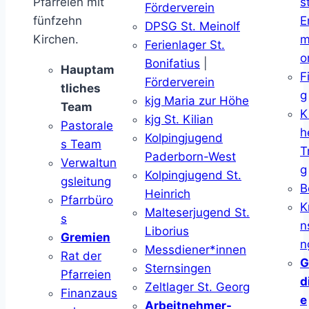
Pfarreien mit
s
Förderverein
fünfzehn
E
DPSG St. Meinolf
Kirchen.
m
Ferienlager St.
o
Bonifatius
|
Hauptam
F
Förderverein
tliches
g
kjg Maria zur Höhe
Team
K
kjg St. Kilian
Pastorale
h
Kolpingjugend
s Team
T
Paderborn-West
Verwaltun
g
Kolpingjugend St.
gsleitung
B
Heinrich
Pfarrbüro
K
Malteserjugend St.
s
n
Liborius
Gremien
n
Messdiener*innen
Rat der
G
Sternsingen
Pfarreien
d
Zeltlager St. Georg
Finanzaus
e
Arbeitnehmer-