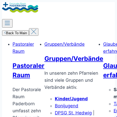
Zum
Inhalt
springen
Back To Main
Pastoraler
Gruppen/Verbände
Glaub
Raum
erfahr
Gruppen/Verbände
Pastoraler
Gla
In unseren zehn Pfarreien
Raum
erfa
sind viele Gruppen und
Verbände aktiv.
Der Pastorale
S
Raum
m
Kinder/Jugend
Paderborn
T
Bonijugend
umfasst zehn
E
DPSG St. Hedwig
|