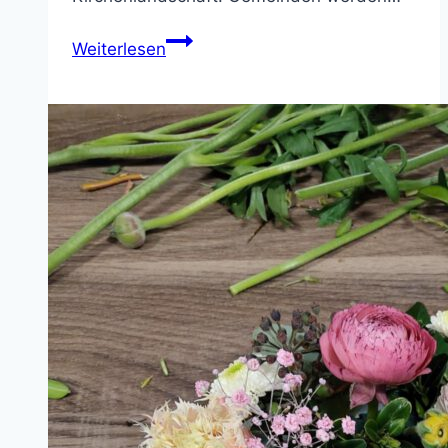
Jubiläum
Weiterlesen
in
St.
Georg