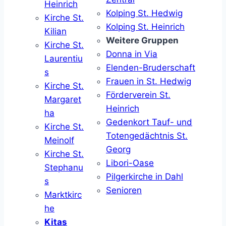
Heinrich
Kolping St. Hedwig
Kirche St.
Kolping St. Heinrich
Kilian
Weitere Gruppen
Kirche St.
Donna in Via
Laurentiu
Elenden-Bruderschaft
s
Frauen in St. Hedwig
Kirche St.
Förderverein St.
Margaret
Heinrich
ha
Gedenkort Tauf- und
Kirche St.
Totengedächtnis St.
Meinolf
Georg
Kirche St.
Libori-Oase
Stephanu
Pilgerkirche in Dahl
s
Senioren
Marktkirc
he
Kitas