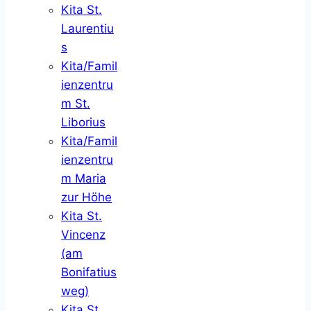
Kita St.
Laurentiu
s
Kita/Famil
ienzentru
m St.
Liborius
Kita/Famil
ienzentru
m Maria
zur Höhe
Kita St.
Vincenz
(am
Bonifatius
weg)
Kita St.