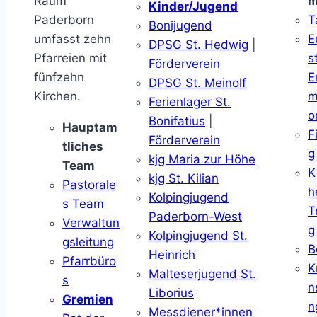
Raum
m
Kinder/Jugend
Paderborn
T
Bonijugend
umfasst zehn
E
DPSG St. Hedwig
|
Pfarreien mit
s
Förderverein
fünfzehn
E
DPSG St. Meinolf
Kirchen.
m
Ferienlager St.
o
Bonifatius
|
Hauptam
F
Förderverein
tliches
g
kjg Maria zur Höhe
Team
K
kjg St. Kilian
Pastorale
h
Kolpingjugend
s Team
T
Paderborn-West
Verwaltun
g
Kolpingjugend St.
gsleitung
B
Heinrich
Pfarrbüro
K
Malteserjugend St.
s
n
Liborius
Gremien
n
Messdiener*innen