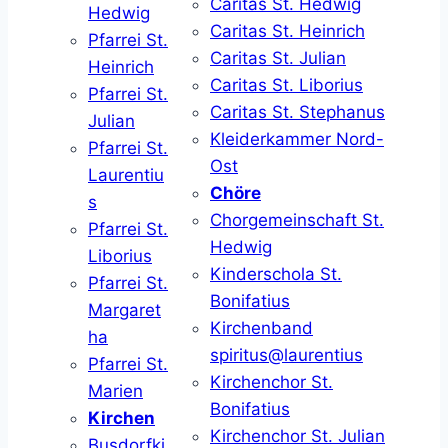
Caritas St. Hedwig
Hedwig
Caritas St. Heinrich
Pfarrei St.
Caritas St. Julian
Heinrich
Caritas St. Liborius
Pfarrei St.
Caritas St. Stephanus
Julian
Kleiderkammer Nord-
Pfarrei St.
Ost
Laurentiu
Chöre
s
Chorgemeinschaft St.
Pfarrei St.
Hedwig
Liborius
Kinderschola St.
Pfarrei St.
Bonifatius
Margaret
Kirchenband
ha
spiritus@laurentius
Pfarrei St.
Kirchenchor St.
Marien
Bonifatius
Kirchen
Kirchenchor St. Julian
Busdorfki