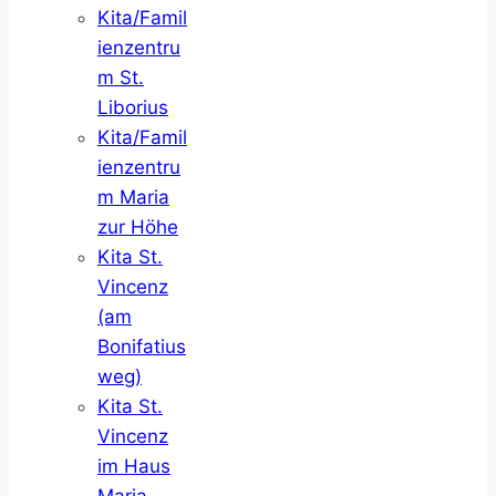
Kita/Famil
ienzentru
m St.
Liborius
Kita/Famil
ienzentru
m Maria
zur Höhe
Kita St.
Vincenz
(am
Bonifatius
weg)
Kita St.
Vincenz
im Haus