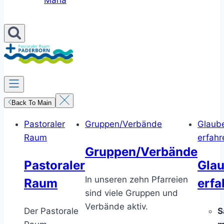
Maria
Back To Main
Pastoraler
Gruppen/Verbände
Glaub
Raum
erfahr
Gruppen/Verbände
Pastoraler
Gla
In unseren zehn Pfarreien
Raum
erfa
sind viele Gruppen und
Verbände aktiv.
Der Pastorale
S