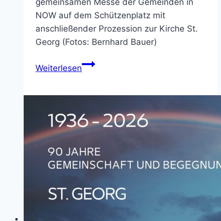
gemeinsamen Messe der Gemeinden in
NOW auf dem Schützenplatz mit
anschließender Prozession zur Kirche St.
Georg (Fotos: Bernhard Bauer)
Bilder
Weiterlesen
von
Fronleichnam
2026
in
NOW