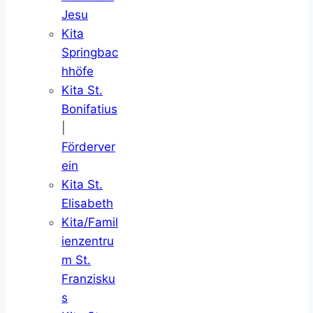
Jesu
Kita
Springbac
hhöfe
Kita St.
Bonifatius
|
Förderver
ein
Kita St.
Elisabeth
Kita/Famil
ienzentru
m St.
Franzisku
s