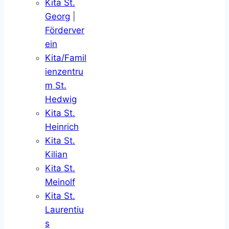
Kita St.
Georg
|
Förderver
ein
Kita/Famil
ienzentru
m St.
Hedwig
Kita St.
Heinrich
Kita St.
Kilian
Kita St.
Meinolf
Kita St.
Laurentiu
s