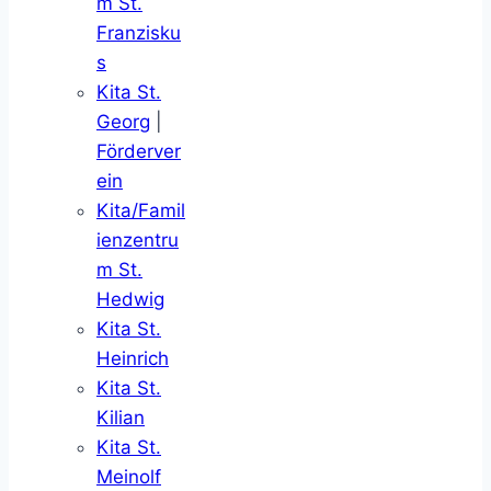
m St.
Franzisku
s
Kita St.
Georg
|
Förderver
ein
Kita/Famil
ienzentru
m St.
Hedwig
Kita St.
Heinrich
Kita St.
Kilian
Kita St.
Meinolf