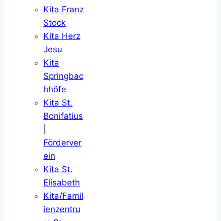
Kita Franz
Stock
Kita Herz
Jesu
Kita
Springbac
hhöfe
Kita St.
Bonifatius
|
Förderver
ein
Kita St.
Elisabeth
Kita/Famil
ienzentru