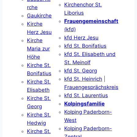
Kirchenchor St.
rche
Liborius
Gaukirche
Frauengemeinschaft
Kirche
(kfd)
Herz Jesu
kfd Herz Jesu
Kirche
kfd St. Bonifatius
Maria zur
kfd St. Elisabeth und
Höhe
St. Meinolf
Kirche St.
kfd St. Georg
Bonifatius
kfd St. Heinrich
|
Kirche St.
Frauengesprächskreis
Elisabeth
kfd St. Laurentius
Kirche St.
Kolpingsfamilie
Georg
Kolping Paderborn-
Kirche St.
West
Hedwig
Kolping Paderborn-
Kirche St.
Zentral