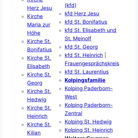
(kfd)
Herz Jesu
kfd Herz Jesu
Kirche
kfd St. Bonifatius
Maria zur
kfd St. Elisabeth und
Höhe
St. Meinolf
Kirche St.
kfd St. Georg
Bonifatius
kfd St. Heinrich
|
Kirche St.
Frauengesprächskreis
Elisabeth
kfd St. Laurentius
Kirche St.
Kolpingsfamilie
Georg
Kolping Paderborn-
Kirche St.
West
Hedwig
Kolping Paderborn-
Kirche St.
Zentral
Heinrich
Kolping St. Hedwig
Kirche St.
Kolping St. Heinrich
Kilian