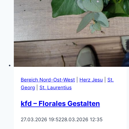
Bereich Nord-Ost-West
|
Herz Jesu
|
St.
Georg
|
St. Laurentius
kfd – Florales Gestalten
27.03.2026 19:52
28.03.2026 12:35