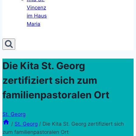
Vincenz
im Haus
Maria
Die Kita St. Georg
zertifiziert sich zum
familienpastoralen Ort
St. Georg
/
St. Georg
/
Die Kita St. Georg zertifiziert sich
zum familienpastoralen Ort