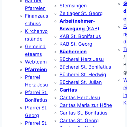
Rat der
G
Sternsingen
Pfarreien
d
Zeltlager St. Georg
Finanzaus
e
Arbeitnehmer-
schuss
F
Bewegung
(KAB)
Kirchenvo
n
KAB St. Bonifatius
rstände
d
KAB St. Georg
Gemeind
T
Büchereien
eteams
/
Bücherei Herz Jesu
Webteam
B
Bücherei St. Bonifatius
Pfarreien
g
Bücherei St. Hedwig
Pfarrei
W
Bücherei St. Julian
Herz Jesu
ei
Caritas
Pfarrei St.
i
Caritas Herz Jesu
Bonifatius
K
Caritas Maria zur Höhe
Pfarrei St.
Caritas St. Bonifatius
Georg
Caritas St. Georg
Pfarrei St.