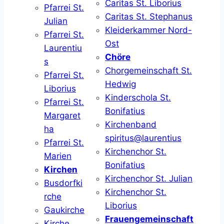
Caritas St. Liborius
Pfarrei St.
Caritas St. Stephanus
Julian
Kleiderkammer Nord-
Pfarrei St.
Ost
Laurentiu
Chöre
s
Chorgemeinschaft St.
Pfarrei St.
Hedwig
Liborius
Kinderschola St.
Pfarrei St.
Bonifatius
Margaret
Kirchenband
ha
spiritus@laurentius
Pfarrei St.
Kirchenchor St.
Marien
Bonifatius
Kirchen
Kirchenchor St. Julian
Busdorfki
Kirchenchor St.
rche
Liborius
Gaukirche
Frauengemeinschaft
Kirche