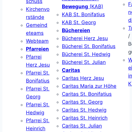
schuss
F
Bewegung
(KAB)
Kirchenvo
n
KAB St. Bonifatius
rstände
d
KAB St. Georg
Gemeind
T
Büchereien
eteams
/
Bücherei Herz Jesu
Webteam
B
Bücherei St. Bonifatius
Pfarreien
g
Bücherei St. Hedwig
Pfarrei
W
Bücherei St. Julian
Herz Jesu
ei
Caritas
Pfarrei St.
i
Caritas Herz Jesu
Bonifatius
K
Caritas Maria zur Höhe
Pfarrei St.
Caritas St. Bonifatius
Georg
Caritas St. Georg
Pfarrei St.
Caritas St. Hedwig
Hedwig
Caritas St. Heinrich
Pfarrei St.
Caritas St. Julian
Heinrich