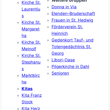
Weitere Gruppen
Kirche St.
Donna in Via
Laurentiu
Elenden-Bruderschaft
s
Frauen in St. Hedwig
Kirche St.
Förderverein St.
Margaret
Heinrich
ha
Gedenkort Tauf- und
Kirche St.
Totengedächtnis St.
Meinolf
Georg
Kirche St.
Libori-Oase
Stephanu
Pilgerkirche in Dahl
s
Senioren
Marktkirc
he
Kitas
Kita Franz
Stock
Kita Herz