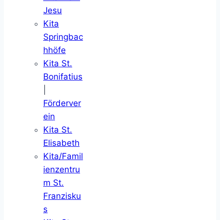
Jesu
Kita
Springbac
hhöfe
Kita St.
Bonifatius
|
Förderver
ein
Kita St.
Elisabeth
Kita/Famil
ienzentru
m St.
Franzisku
s