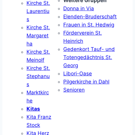
Weitere Gruppen
Kirche St.
Donna in Via
Laurentiu
Elenden-Bruderschaft
s
Frauen in St. Hedwig
Kirche St.
Förderverein St.
Margaret
Heinrich
ha
Gedenkort Tauf- und
Kirche St.
Totengedächtnis St.
Meinolf
Georg
Kirche St.
Libori-Oase
Stephanu
Pilgerkirche in Dahl
s
Senioren
Marktkirc
he
Kitas
Kita Franz
Stock
Kita Herz