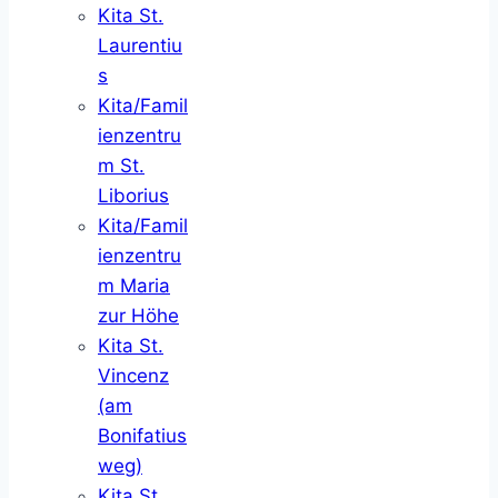
Kita St.
Laurentiu
s
Kita/Famil
ienzentru
m St.
Liborius
Kita/Famil
ienzentru
m Maria
zur Höhe
Kita St.
Vincenz
(am
Bonifatius
weg)
Kita St.