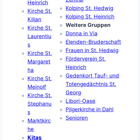
Heinrich
Kolping St. Hedwig
Kirche St.
Kolping St. Heinrich
Kilian
Weitere Gruppen
Kirche St.
Donna in Via
Laurentiu
Elenden-Bruderschaft
s
Frauen in St. Hedwig
Kirche St.
Förderverein St.
Margaret
Heinrich
ha
Gedenkort Tauf- und
Kirche St.
Totengedächtnis St.
Meinolf
Georg
Kirche St.
Libori-Oase
Stephanu
Pilgerkirche in Dahl
s
Senioren
Marktkirc
he
Kitas