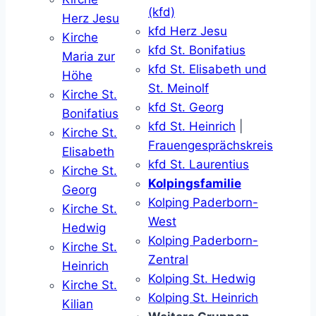
(kfd)
Herz Jesu
kfd Herz Jesu
Kirche
kfd St. Bonifatius
Maria zur
kfd St. Elisabeth und
Höhe
St. Meinolf
Kirche St.
kfd St. Georg
Bonifatius
kfd St. Heinrich
|
Kirche St.
Frauengesprächskreis
Elisabeth
kfd St. Laurentius
Kirche St.
Kolpingsfamilie
Georg
Kolping Paderborn-
Kirche St.
West
Hedwig
Kolping Paderborn-
Kirche St.
Zentral
Heinrich
Kolping St. Hedwig
Kirche St.
Kolping St. Heinrich
Kilian