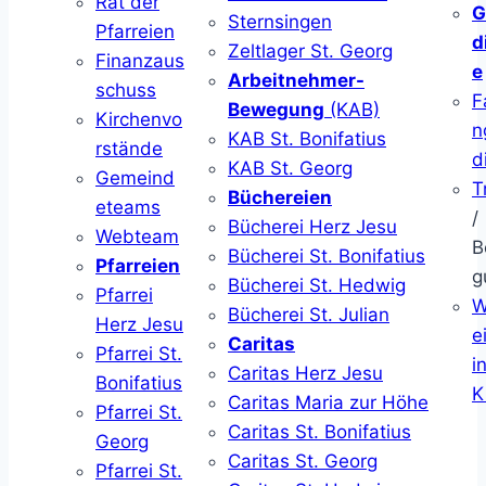
Rat der
G
Sternsingen
Pfarreien
d
Zeltlager St. Georg
Finanzaus
e
Arbeitnehmer-
schuss
F
Bewegung
(KAB)
Kirchenvo
n
KAB St. Bonifatius
rstände
d
KAB St. Georg
Gemeind
T
Büchereien
eteams
/
Bücherei Herz Jesu
Webteam
B
Bücherei St. Bonifatius
Pfarreien
g
Bücherei St. Hedwig
Pfarrei
W
Bücherei St. Julian
Herz Jesu
ei
Caritas
Pfarrei St.
i
Caritas Herz Jesu
Bonifatius
K
Caritas Maria zur Höhe
Pfarrei St.
Caritas St. Bonifatius
Georg
Caritas St. Georg
Pfarrei St.