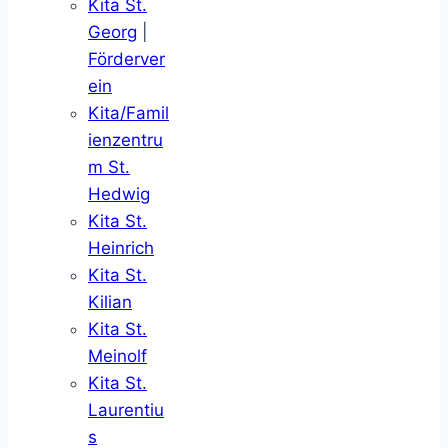
Kita St.
Georg
|
Förderver
ein
Kita/Famil
ienzentru
m St.
Hedwig
Kita St.
Heinrich
Kita St.
Kilian
Kita St.
Meinolf
Kita St.
Laurentiu
s