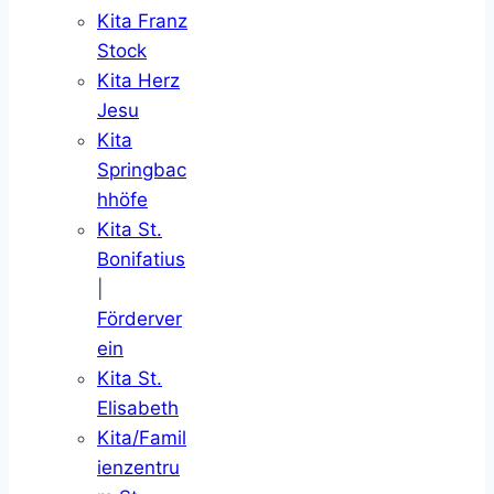
Kita Franz
Stock
Kita Herz
Jesu
Kita
Springbac
hhöfe
Kita St.
Bonifatius
|
Förderver
ein
Kita St.
Elisabeth
Kita/Famil
ienzentru