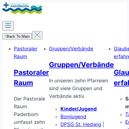
Zum
Inhalt
springen
Back To Main
Pastoraler
Gruppen/Verbände
Glaub
Raum
erfahr
Gruppen/Verbände
Pastoraler
Gla
In unseren zehn Pfarreien
Raum
erfa
sind viele Gruppen und
Verbände aktiv.
Der Pastorale
S
Raum
m
Kinder/Jugend
Paderborn
T
Bonijugend
umfasst zehn
E
DPSG St. Hedwig
|