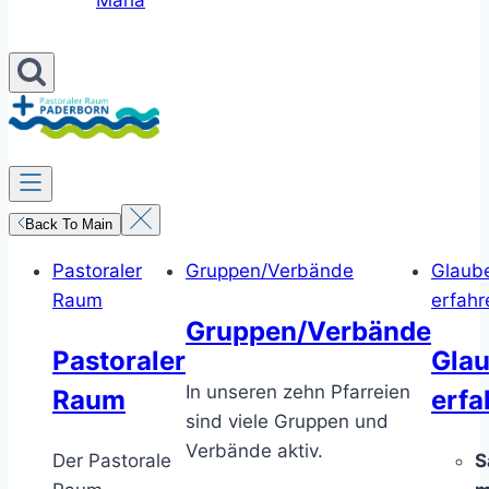
Maria
Back To Main
Pastoraler
Gruppen/Verbände
Glaub
Raum
erfahr
Gruppen/Verbände
Pastoraler
Gla
In unseren zehn Pfarreien
Raum
erfa
sind viele Gruppen und
Verbände aktiv.
Der Pastorale
S