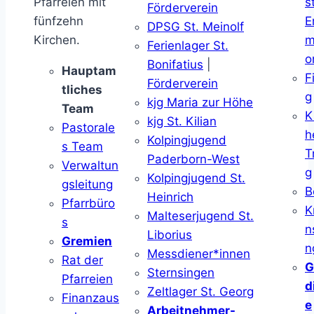
Pfarreien mit
s
Förderverein
fünfzehn
E
DPSG St. Meinolf
Kirchen.
m
Ferienlager St.
o
Bonifatius
|
Hauptam
F
Förderverein
tliches
g
kjg Maria zur Höhe
Team
K
kjg St. Kilian
Pastorale
h
Kolpingjugend
s Team
T
Paderborn-West
Verwaltun
g
Kolpingjugend St.
gsleitung
B
Heinrich
Pfarrbüro
K
Malteserjugend St.
s
n
Liborius
Gremien
n
Messdiener*innen
Rat der
G
Sternsingen
Pfarreien
d
Zeltlager St. Georg
Finanzaus
e
Arbeitnehmer-