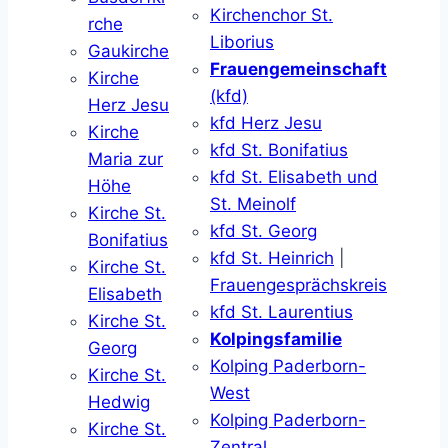
Kirchenchor St.
rche
Liborius
Gaukirche
Frauengemeinschaft
Kirche
(kfd)
Herz Jesu
kfd Herz Jesu
Kirche
kfd St. Bonifatius
Maria zur
kfd St. Elisabeth und
Höhe
St. Meinolf
Kirche St.
kfd St. Georg
Bonifatius
kfd St. Heinrich
|
Kirche St.
Frauengesprächskreis
Elisabeth
kfd St. Laurentius
Kirche St.
Kolpingsfamilie
Georg
Kolping Paderborn-
Kirche St.
West
Hedwig
Kolping Paderborn-
Kirche St.
Zentral