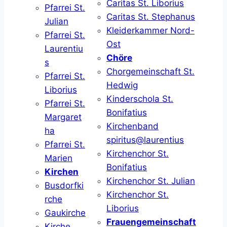
Caritas St. Liborius
Pfarrei St.
Caritas St. Stephanus
Julian
Kleiderkammer Nord-
Pfarrei St.
Ost
Laurentiu
Chöre
s
Chorgemeinschaft St.
Pfarrei St.
Hedwig
Liborius
Kinderschola St.
Pfarrei St.
Bonifatius
Margaret
Kirchenband
ha
spiritus@laurentius
Pfarrei St.
Kirchenchor St.
Marien
Bonifatius
Kirchen
Kirchenchor St. Julian
Busdorfki
Kirchenchor St.
rche
Liborius
Gaukirche
Frauengemeinschaft
Kirche