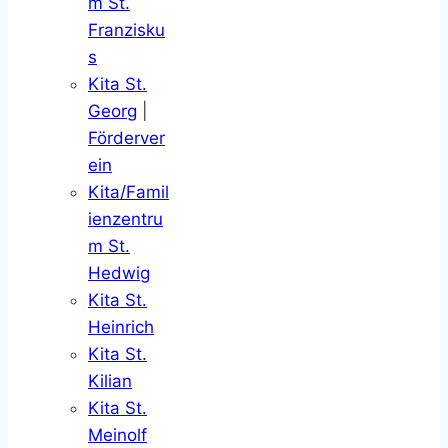
m St.
Franzisku
s
Kita St.
Georg
|
Förderver
ein
Kita/Famil
ienzentru
m St.
Hedwig
Kita St.
Heinrich
Kita St.
Kilian
Kita St.
Meinolf