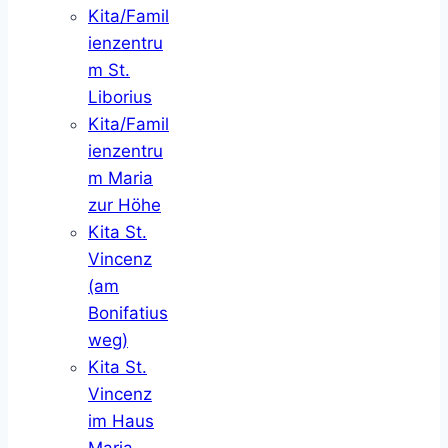
Kita/Famil
ienzentru
m St.
Liborius
Kita/Famil
ienzentru
m Maria
zur Höhe
Kita St.
Vincenz
(am
Bonifatius
weg)
Kita St.
Vincenz
im Haus