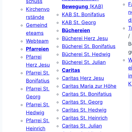
schuss
F
Bewegung
(KAB)
Kirchenvo
n
KAB St. Bonifatius
rstände
d
KAB St. Georg
Gemeind
T
Büchereien
eteams
/
Bücherei Herz Jesu
Webteam
B
Bücherei St. Bonifatius
Pfarreien
g
Bücherei St. Hedwig
Pfarrei
W
Bücherei St. Julian
Herz Jesu
ei
Caritas
Pfarrei St.
i
Caritas Herz Jesu
Bonifatius
K
Caritas Maria zur Höhe
Pfarrei St.
Caritas St. Bonifatius
Georg
Caritas St. Georg
Pfarrei St.
Caritas St. Hedwig
Hedwig
Caritas St. Heinrich
Pfarrei St.
Caritas St. Julian
Heinrich