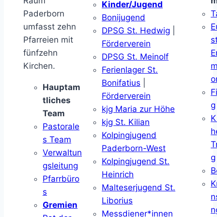
Raum
m
Kinder/Jugend
Paderborn
T
Bonijugend
umfasst zehn
E
DPSG St. Hedwig
|
Pfarreien mit
s
Förderverein
fünfzehn
E
DPSG St. Meinolf
Kirchen.
m
Ferienlager St.
o
Bonifatius
|
Hauptam
F
Förderverein
tliches
g
kjg Maria zur Höhe
Team
K
kjg St. Kilian
Pastorale
h
Kolpingjugend
s Team
T
Paderborn-West
Verwaltun
g
Kolpingjugend St.
gsleitung
B
Heinrich
Pfarrbüro
K
Malteserjugend St.
s
n
Liborius
Gremien
n
Messdiener*innen