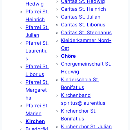
Caritas St. Hedwig
Hedwig
Caritas St. Heinrich
Pfarrei St.
Caritas St. Julian
Heinrich
Caritas St. Liborius
Pfarrei St.
Caritas St. Stephanus
Julian
Kleiderkammer Nord-
Pfarrei St.
Ost
Laurentiu
Chöre
s
Chorgemeinschaft St.
Pfarrei St.
Hedwig
Liborius
Kinderschola St.
Pfarrei St.
Bonifatius
Margaret
Kirchenband
ha
spiritus@laurentius
Pfarrei St.
Kirchenchor St.
Marien
Bonifatius
Kirchen
Kirchenchor St. Julian
Busdorfki