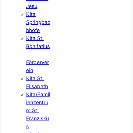
Jesu
Kita
Springbac
hhöfe
Kita St.
Bonifatius
|
Förderver
ein
Kita St.
Elisabeth
Kita/Famil
ienzentru
m St.
Franzisku
s