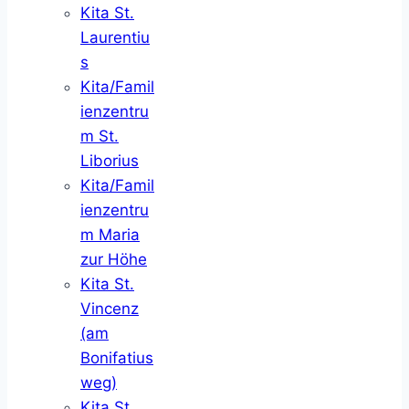
Kita St.
Laurentiu
s
Kita/Famil
ienzentru
m St.
Liborius
Kita/Famil
ienzentru
m Maria
zur Höhe
Kita St.
Vincenz
(am
Bonifatius
weg)
Kita St.