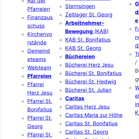
Rat der
G
Sternsingen
Pfarreien
d
Zeltlager St. Georg
Finanzaus
e
Arbeitnehmer-
schuss
F
Bewegung
(KAB)
Kirchenvo
n
KAB St. Bonifatius
rstände
d
KAB St. Georg
Gemeind
T
Büchereien
eteams
/
Bücherei Herz Jesu
Webteam
B
Bücherei St. Bonifatius
Pfarreien
g
Bücherei St. Hedwig
Pfarrei
W
Bücherei St. Julian
Herz Jesu
ei
Caritas
Pfarrei St.
i
Caritas Herz Jesu
Bonifatius
K
Caritas Maria zur Höhe
Pfarrei St.
Caritas St. Bonifatius
Georg
Caritas St. Georg
Pfarrei St.