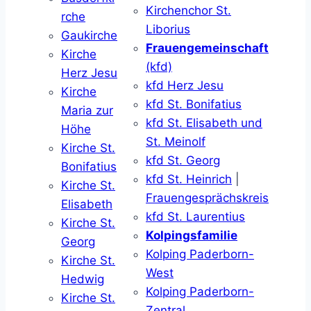
Kirchenchor St.
rche
Liborius
Gaukirche
Frauengemeinschaft
Kirche
(kfd)
Herz Jesu
kfd Herz Jesu
Kirche
kfd St. Bonifatius
Maria zur
kfd St. Elisabeth und
Höhe
St. Meinolf
Kirche St.
kfd St. Georg
Bonifatius
kfd St. Heinrich
|
Kirche St.
Frauengesprächskreis
Elisabeth
kfd St. Laurentius
Kirche St.
Kolpingsfamilie
Georg
Kolping Paderborn-
Kirche St.
West
Hedwig
Kolping Paderborn-
Kirche St.
Zentral