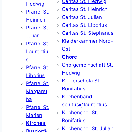
Caritas St. Hedwig
Hedwig
Caritas St. Heinrich
Pfarrei St.
Caritas St. Julian
Heinrich
Caritas St. Liborius
Pfarrei St.
Caritas St. Stephanus
Julian
Kleiderkammer Nord-
Pfarrei St.
Ost
Laurentiu
Chöre
s
Chorgemeinschaft St.
Pfarrei St.
Hedwig
Liborius
Kinderschola St.
Pfarrei St.
Bonifatius
Margaret
Kirchenband
ha
spiritus@laurentius
Pfarrei St.
Kirchenchor St.
Marien
Bonifatius
Kirchen
Kirchenchor St. Julian
Busdorfki