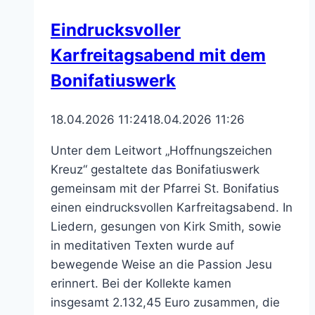
Eindrucksvoller
Das
Karfreitagsabend mit dem
diesjährige
Motto
Bonifatiuswerk
des
Kochstudios
18.04.2026 11:24
18.04.2026 11:26
St.
Laurentius
Unter dem Leitwort „Hoffnungszeichen
Kreuz“ gestaltete das Bonifatiuswerk
gemeinsam mit der Pfarrei St. Bonifatius
einen eindrucksvollen Karfreitagsabend. In
Liedern, gesungen von Kirk Smith, sowie
in meditativen Texten wurde auf
bewegende Weise an die Passion Jesu
erinnert. Bei der Kollekte kamen
insgesamt 2.132,45 Euro zusammen, die