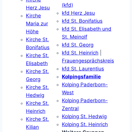
(kfd)
Herz Jesu
kfd Herz Jesu
Kirche
kfd St. Bonifatius
Maria zur
kfd St. Elisabeth und
Höhe
St. Meinolf
Kirche St.
kfd St. Georg
Bonifatius
kfd St. Heinrich
|
Kirche St.
Frauengesprächskreis
Elisabeth
kfd St. Laurentius
Kirche St.
Kolpingsfamilie
Georg
Kolping Paderborn-
Kirche St.
West
Hedwig
Kolping Paderborn-
Kirche St.
Zentral
Heinrich
Kolping St. Hedwig
Kirche St.
Kolping St. Heinrich
Kilian