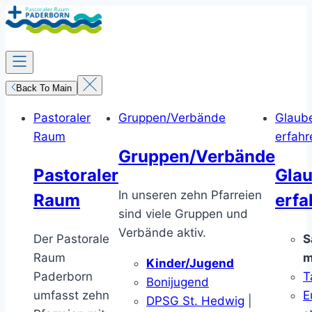
Zum
Inhalt
springen
Back To Main
Pastoraler
Gruppen/Verbände
Glaub
Raum
erfahr
Gruppen/Verbände
Pastoraler
Gla
In unseren zehn Pfarreien
Raum
erfa
sind viele Gruppen und
Verbände aktiv.
Der Pastorale
S
Raum
m
Kinder/Jugend
Paderborn
T
Bonijugend
umfasst zehn
E
DPSG St. Hedwig
|