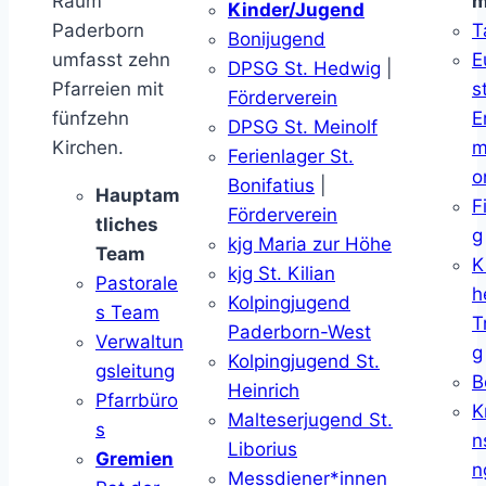
Raum
m
Kinder/Jugend
Paderborn
T
Bonijugend
umfasst zehn
E
DPSG St. Hedwig
|
Pfarreien mit
s
Förderverein
fünfzehn
E
DPSG St. Meinolf
Kirchen.
m
Ferienlager St.
o
Bonifatius
|
Hauptam
F
Förderverein
tliches
g
kjg Maria zur Höhe
Team
K
kjg St. Kilian
Pastorale
h
Kolpingjugend
s Team
T
Paderborn-West
Verwaltun
g
Kolpingjugend St.
gsleitung
B
Heinrich
Pfarrbüro
K
Malteserjugend St.
s
n
Liborius
Gremien
n
Messdiener*innen