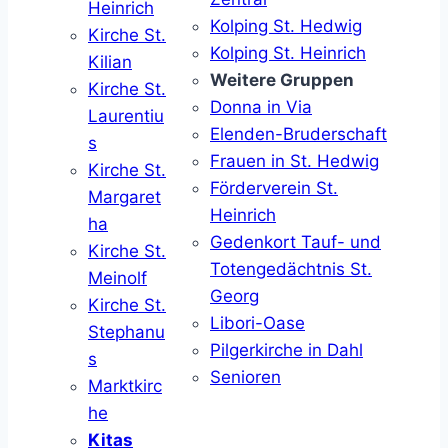
Heinrich
Kolping St. Hedwig
Kirche St.
Kolping St. Heinrich
Kilian
Weitere Gruppen
Kirche St.
Donna in Via
Laurentiu
Elenden-Bruderschaft
s
Frauen in St. Hedwig
Kirche St.
Förderverein St.
Margaret
Heinrich
ha
Gedenkort Tauf- und
Kirche St.
Totengedächtnis St.
Meinolf
Georg
Kirche St.
Libori-Oase
Stephanu
Pilgerkirche in Dahl
s
Senioren
Marktkirc
he
Kitas