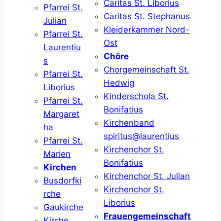
Caritas St. Liborius
Pfarrei St.
Caritas St. Stephanus
Julian
Kleiderkammer Nord-
Pfarrei St.
Ost
Laurentiu
Chöre
s
Chorgemeinschaft St.
Pfarrei St.
Hedwig
Liborius
Kinderschola St.
Pfarrei St.
Bonifatius
Margaret
Kirchenband
ha
spiritus@laurentius
Pfarrei St.
Kirchenchor St.
Marien
Bonifatius
Kirchen
Kirchenchor St. Julian
Busdorfki
Kirchenchor St.
rche
Liborius
Gaukirche
Frauengemeinschaft
Kirche