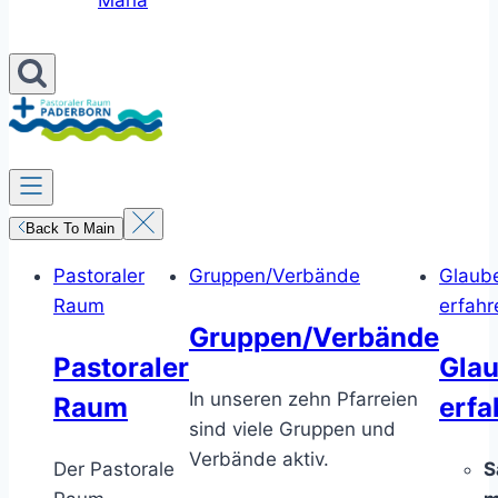
Maria
Back To Main
Pastoraler
Gruppen/Verbände
Glaub
Raum
erfahr
Gruppen/Verbände
Pastoraler
Gla
In unseren zehn Pfarreien
Raum
erfa
sind viele Gruppen und
Verbände aktiv.
Der Pastorale
S