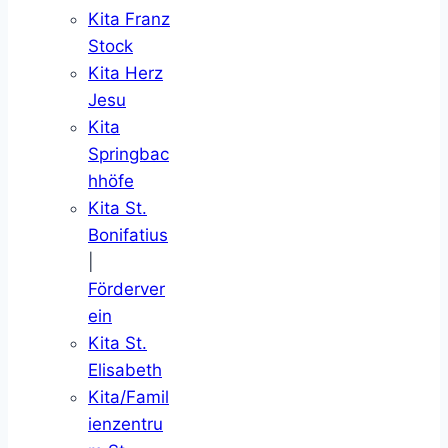
Kita Franz
Stock
Kita Herz
Jesu
Kita
Springbac
hhöfe
Kita St.
Bonifatius
|
Förderver
ein
Kita St.
Elisabeth
Kita/Famil
ienzentru