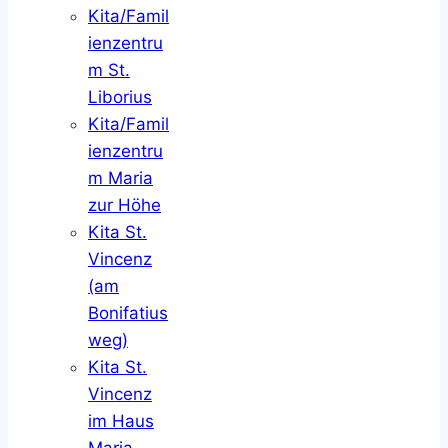
Kita/Famil
ienzentru
m St.
Liborius
Kita/Famil
ienzentru
m Maria
zur Höhe
Kita St.
Vincenz
(am
Bonifatius
weg)
Kita St.
Vincenz
im Haus