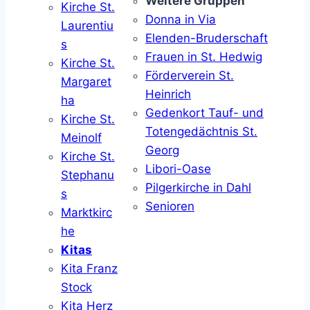
Weitere Gruppen
Kirche St.
Donna in Via
Laurentiu
Elenden-Bruderschaft
s
Frauen in St. Hedwig
Kirche St.
Förderverein St.
Margaret
Heinrich
ha
Gedenkort Tauf- und
Kirche St.
Totengedächtnis St.
Meinolf
Georg
Kirche St.
Libori-Oase
Stephanu
Pilgerkirche in Dahl
s
Senioren
Marktkirc
he
Kitas
Kita Franz
Stock
Kita Herz