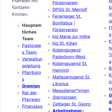
Pfarreien mit
s
Förderverein
fünfzehn
E
DPSG St. Meinolf
Kirchen.
m
Ferienlager St.
o
Bonifatius
|
Hauptam
F
Förderverein
tliches
g
kjg Maria zur Höhe
Team
K
kjg St. Kilian
Pastorale
h
Kolpingjugend
s Team
T
Paderborn-West
Verwaltun
g
Kolpingjugend St.
gsleitung
B
Heinrich
Pfarrbüro
K
Malteserjugend St.
s
n
Liborius
Gremien
n
Messdiener*innen
Rat der
G
Sternsingen
Pfarreien
d
Zeltlager St. Georg
Finanzaus
e
Arbeitnehmer-