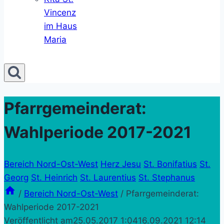
Vincenz
im Haus
Maria
Pfarrgemeinderat:
Wahlperiode 2017-2021
Bereich Nord-Ost-West
Herz Jesu
St. Bonifatius
St.
Georg
St. Heinrich
St. Laurentius
St. Stephanus
/
Bereich Nord-Ost-West
/
Pfarrgemeinderat:
Wahlperiode 2017-2021
Veröffentlicht am
25.05.2017 1:04
16.09.2021 12:14