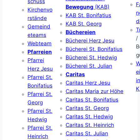
schuss
F
Bewegung
(KAB)
Kirchenvo
n
KAB St. Bonifatius
rstände
d
KAB St. Georg
Gemeind
T
Büchereien
eteams
/
Bücherei Herz Jesu
Webteam
B
Bücherei St. Bonifatius
Pfarreien
g
Bücherei St. Hedwig
Pfarrei
W
Bücherei St. Julian
Herz Jesu
ei
Caritas
Pfarrei St.
i
Caritas Herz Jesu
Bonifatius
K
Caritas Maria zur Höhe
Pfarrei St.
Caritas St. Bonifatius
Georg
Caritas St. Georg
Pfarrei St.
Caritas St. Hedwig
Hedwig
Caritas St. Heinrich
Pfarrei St.
Caritas St. Julian
Heinrich