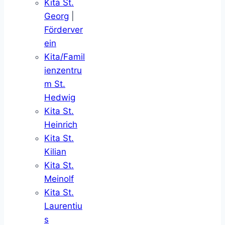
Kita St.
Georg
|
Förderver
ein
Kita/Famil
ienzentru
m St.
Hedwig
Kita St.
Heinrich
Kita St.
Kilian
Kita St.
Meinolf
Kita St.
Laurentiu
s