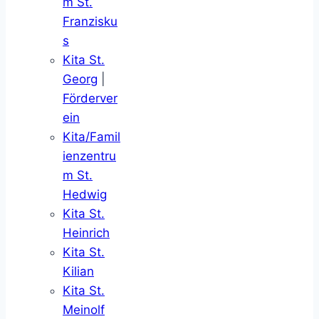
m St.
Franzisku
s
Kita St.
Georg
|
Förderver
ein
Kita/Famil
ienzentru
m St.
Hedwig
Kita St.
Heinrich
Kita St.
Kilian
Kita St.
Meinolf