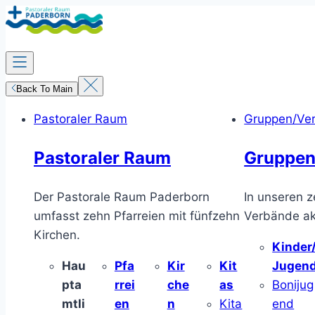
Zum
Inhalt
springen
Back To Main
Pastoraler Raum
Gruppen/Ve
Pastoraler Raum
Gruppen
Der Pastorale Raum Paderborn
In unseren z
umfasst zehn Pfarreien mit fünfzehn
Verbände akt
Kirchen.
Kinder
Hau
Pfa
Kir
Kit
Jugen
pta
rrei
che
as
Bonijug
mtli
en
n
Kita
end