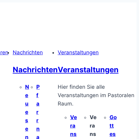
hren
Nachrichten
Veranstaltungen
Nachrichten
Veranstaltungen
N
P
Hier finden Sie alle
e
f
Veranstaltungen im Pastoralen
u
a
Raum.
e
r
Ve
Ve
Go
s
r
ra
ra
tt
e
n
ns
ns
es
n
a