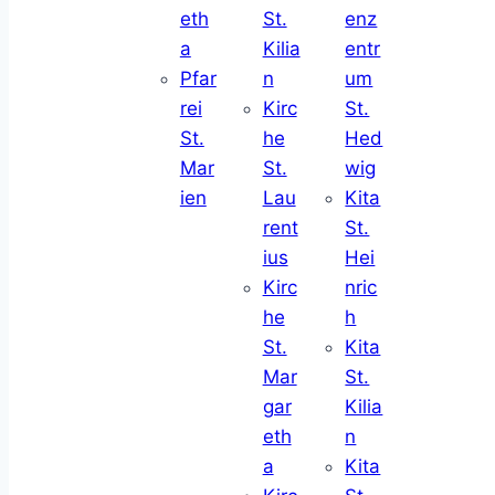
eth
St.
enz
a
Kilia
entr
Pfar
n
um
rei
Kirc
St.
St.
he
Hed
Mar
St.
wig
ien
Lau
Kita
rent
St.
ius
Hei
Kirc
nric
he
h
St.
Kita
Mar
St.
gar
Kilia
eth
n
a
Kita