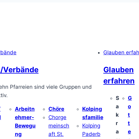
rbände
Glauben erfa
/Verbände
Glauben
erfahren
ehn Pfarreien sind viele Gruppen und
iv.
S
G
a
o
/
Arbeitn
Chöre
Kolping
k
t
d
ehmer-
Chorge
sfamilie
r
t
Bewegu
meinsch
Kolping
a
e
ng
aft St.
Paderb