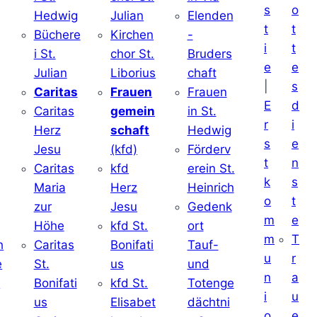
s
o
Hedwig
Julian
Elenden
t
t
Büchere
Kirchen
-
i
t
i St.
chor St.
Bruders
e
e
Julian
Liborius
chaft
|
s
j
Caritas
Frauen
Frauen
E
d
Caritas
gemein
in St.
r
i
Herz
schaft
Hedwig
s
e
Jesu
(kfd)
Förderv
t
n
Caritas
kfd
erein St.
k
s
j
Maria
Herz
Heinrich
o
t
zur
Jesu
Gedenk
m
e
Höhe
kfd St.
ort
m
T
h
Caritas
Bonifati
Tauf-
u
r
e
St.
us
und
n
a
d
Bonifati
kfd St.
Totenge
i
u
us
Elisabet
dächtni
o
e