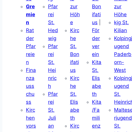
Gre
Pfar
zur
Bon
zur
mie
rei
Höh
ifati
Höhe
n
St.
e
us
|
kjg St.
Rat
Hed
Kirc
För
Kilian
der
wig
he
der
Kolping
Pfar
Pfar
St.
ver
ugend
reie
rei
Bon
ein
Paderb
n
St.
ifati
Kita
orn-
Fina
Hei
us
St.
West
nza
nric
Kirc
Elis
Kolping
uss
h
he
abe
ugend
chu
Pfar
St.
th
St.
ss
rei
Elis
Kita
Heinric
Kirc
St.
abe
/Fa
Maltes
hen
Juli
th
mili
rjugen
vors
an
Kirc
enz
St.