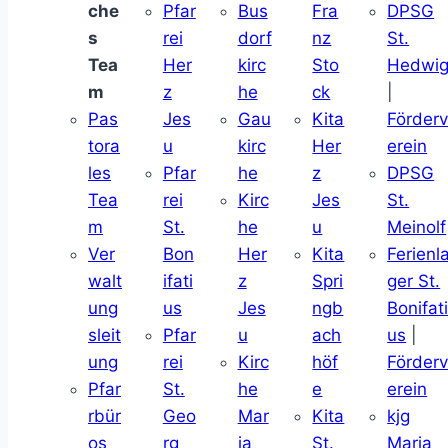
che
Pfar
Bus
Fra
DPSG
s
rei
dorf
nz
St.
Tea
Her
kirc
Sto
Hedwi
m
z
he
ck
|
Pas
Jes
Gau
Kita
Förder
tora
u
kirc
Her
erein
les
Pfar
he
z
DPSG
Tea
rei
Kirc
Jes
St.
m
St.
he
u
Meinolf
Ver
Bon
Her
Kita
Ferienl
walt
ifati
z
Spri
ger St.
ung
us
Jes
ngb
Bonifat
sleit
Pfar
u
ach
us
|
ung
rei
Kirc
höf
Förder
Pfar
St.
he
e
erein
rbür
Geo
Mar
Kita
kjg
os
rg
ia
St.
Maria