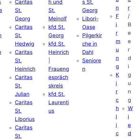
s
Caritas
h und
s St.
n
r
e
St.
St.
Georg
F
/
Georg
Meinolf
Libori-
i
B
Caritas
kfd St.
Oase
r
e
n
St.
Georg
Pilgerkir
m
e
Hedwig
kfd St.
che in
u
r
e
Caritas
Heinrich
Dahl
n
d
St.
|
Seniore
g
i
Heinrich
Fraueng
n
K
g
Caritas
espräch
i
u
St.
skreis
r
n
Julian
kfd St.
c
g
Caritas
Laurenti
h
W
St.
us
l
i
Liborius
i
e
Caritas
c
d
St.