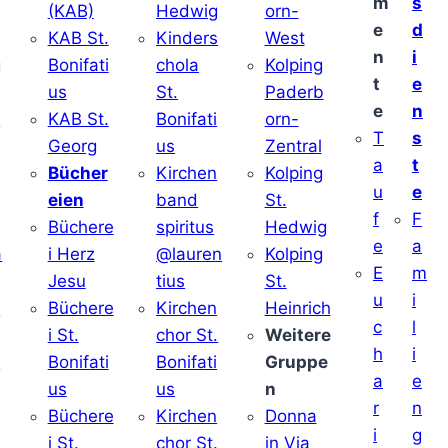
m
s
(KAB)
Hedwig
orn-
e
d
KAB St.
Kinders
West
n
i
g
Bonifati
chola
Kolping
t
e
us
St.
Paderb
e
n
v
KAB St.
Bonifati
orn-
T
s
Georg
us
Zentral
a
t
Bücher
Kirchen
Kolping
u
e
eien
band
St.
f
F
Büchere
spiritus
Hedwig
e
a
a
i Herz
@lauren
Kolping
E
m
Jesu
tius
St.
u
i
i
Büchere
Kirchen
Heinrich
c
l
i St.
chor St.
Weitere
h
i
v
Bonifati
Bonifati
Gruppe
a
e
us
us
n
r
n
Büchere
Kirchen
Donna
i
g
i St.
chor St.
in Via