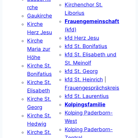
Kirchenchor St.
rche
Liborius
Gaukirche
Frauengemeinschaft
Kirche
(kfd)
Herz Jesu
kfd Herz Jesu
Kirche
kfd St. Bonifatius
Maria zur
kfd St. Elisabeth und
Höhe
St. Meinolf
Kirche St.
kfd St. Georg
Bonifatius
kfd St. Heinrich
|
Kirche St.
Frauengesprächskreis
Elisabeth
kfd St. Laurentius
Kirche St.
Kolpingsfamilie
Georg
Kolping Paderborn-
Kirche St.
West
Hedwig
Kolping Paderborn-
Kirche St.
Zentral