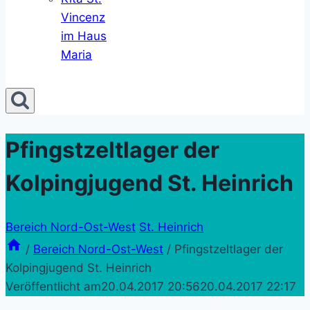
Vincenz
im Haus
Maria
Pfingstzeltlager der
Kolpingjugend St. Heinrich
Bereich Nord-Ost-West
St. Heinrich
/
Bereich Nord-Ost-West
/
Pfingstzeltlager der
Kolpingjugend St. Heinrich
Veröffentlicht am
20.04.2017 20:56
20.04.2017 22:17