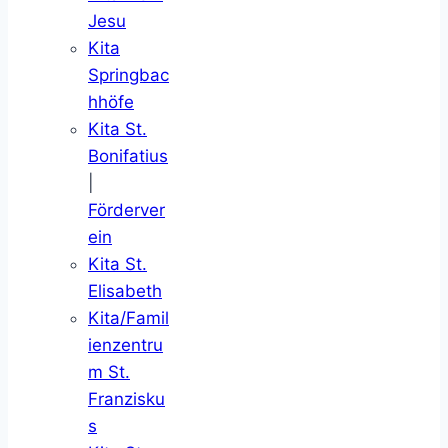
Jesu
Kita
Springbac
hhöfe
Kita St.
Bonifatius
|
Förderver
ein
Kita St.
Elisabeth
Kita/Famil
ienzentru
m St.
Franzisku
s