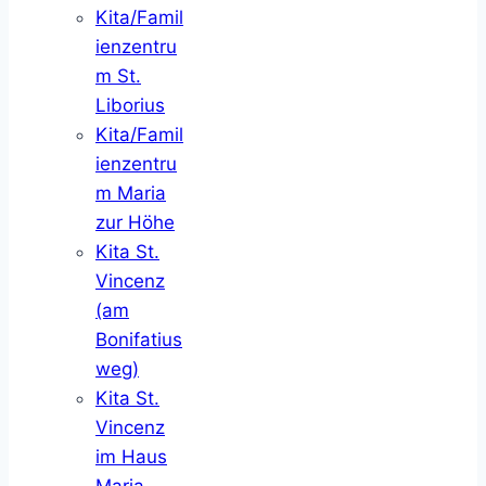
Kita/Famil
ienzentru
m St.
Liborius
Kita/Famil
ienzentru
m Maria
zur Höhe
Kita St.
Vincenz
(am
Bonifatius
weg)
Kita St.
Vincenz
im Haus