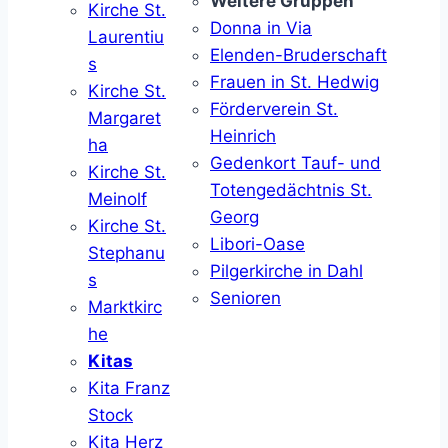
Weitere Gruppen
Kirche St.
Donna in Via
Laurentiu
Elenden-Bruderschaft
s
Frauen in St. Hedwig
Kirche St.
Förderverein St.
Margaret
Heinrich
ha
Gedenkort Tauf- und
Kirche St.
Totengedächtnis St.
Meinolf
Georg
Kirche St.
Libori-Oase
Stephanu
Pilgerkirche in Dahl
s
Senioren
Marktkirc
he
Kitas
Kita Franz
Stock
Kita Herz