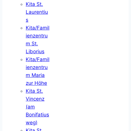
Kita St.
Laurentiu
s
Kita/Famil
ienzentru
m St.
Liborius
Kita/Famil
ienzentru
m Maria
zur Höhe
Kita St.
Vincenz
(am
Bonifatius
weg)
Kita St.