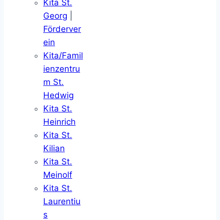
Kita St.
Georg
|
Förderver
ein
Kita/Famil
ienzentru
m St.
Hedwig
Kita St.
Heinrich
Kita St.
Kilian
Kita St.
Meinolf
Kita St.
Laurentiu
s