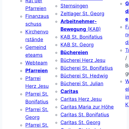
Rat der
G
Sternsingen
Pfarreien
d
Zeltlager St. Georg
Finanzaus
e
Arbeitnehmer-
schuss
F
Bewegung
(KAB)
Kirchenvo
n
KAB St. Bonifatius
rstände
d
KAB St. Georg
Gemeind
T
Büchereien
eteams
/
Bücherei Herz Jesu
Webteam
B
Bücherei St. Bonifatius
Pfarreien
g
Bücherei St. Hedwig
Pfarrei
W
Bücherei St. Julian
Herz Jesu
ei
Caritas
Pfarrei St.
i
Caritas Herz Jesu
Bonifatius
K
Caritas Maria zur Höhe
Pfarrei St.
Caritas St. Bonifatius
Georg
Caritas St. Georg
Pfarrei St.