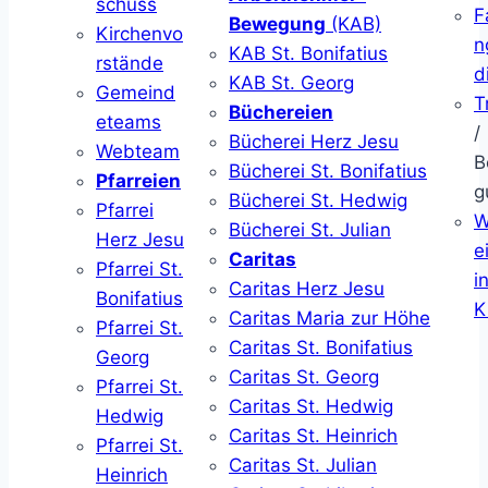
schuss
F
Bewegung
(KAB)
Kirchenvo
n
KAB St. Bonifatius
rstände
d
KAB St. Georg
Gemeind
T
Büchereien
eteams
/
Bücherei Herz Jesu
Webteam
B
Bücherei St. Bonifatius
Pfarreien
g
Bücherei St. Hedwig
Pfarrei
W
Bücherei St. Julian
Herz Jesu
ei
Caritas
Pfarrei St.
i
Caritas Herz Jesu
Bonifatius
K
Caritas Maria zur Höhe
Pfarrei St.
Caritas St. Bonifatius
Georg
Caritas St. Georg
Pfarrei St.
Caritas St. Hedwig
Hedwig
Caritas St. Heinrich
Pfarrei St.
Caritas St. Julian
Heinrich