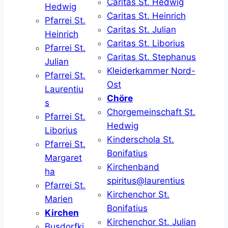
Caritas St. Hedwig
Hedwig
Caritas St. Heinrich
Pfarrei St.
Caritas St. Julian
Heinrich
Caritas St. Liborius
Pfarrei St.
Caritas St. Stephanus
Julian
Kleiderkammer Nord-
Pfarrei St.
Ost
Laurentiu
Chöre
s
Chorgemeinschaft St.
Pfarrei St.
Hedwig
Liborius
Kinderschola St.
Pfarrei St.
Bonifatius
Margaret
Kirchenband
ha
spiritus@laurentius
Pfarrei St.
Kirchenchor St.
Marien
Bonifatius
Kirchen
Kirchenchor St. Julian
Busdorfki