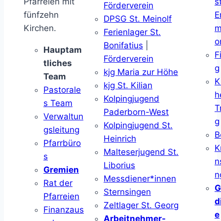
Pfarreien mit
s
Förderverein
fünfzehn
E
DPSG St. Meinolf
Kirchen.
m
Ferienlager St.
o
Bonifatius
|
Hauptam
F
Förderverein
tliches
g
kjg Maria zur Höhe
Team
K
kjg St. Kilian
Pastorale
h
Kolpingjugend
s Team
T
Paderborn-West
Verwaltun
g
Kolpingjugend St.
gsleitung
B
Heinrich
Pfarrbüro
K
Malteserjugend St.
s
n
Liborius
Gremien
n
Messdiener*innen
Rat der
G
Sternsingen
Pfarreien
d
Zeltlager St. Georg
Finanzaus
e
Arbeitnehmer-