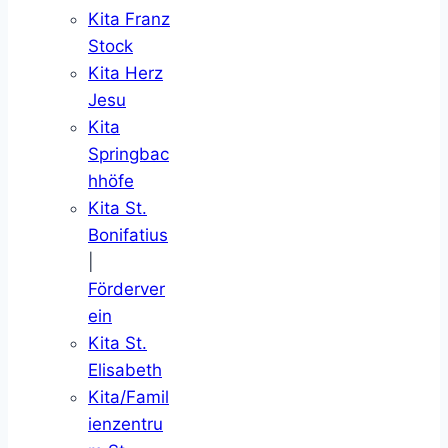
Kita Franz
Stock
Kita Herz
Jesu
Kita
Springbac
hhöfe
Kita St.
Bonifatius
|
Förderver
ein
Kita St.
Elisabeth
Kita/Famil
ienzentru