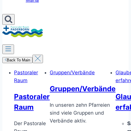
Maria
Back To Main
Pastoraler
Gruppen/Verbände
Glaub
Raum
erfahr
Gruppen/Verbände
Pastoraler
Gla
In unseren zehn Pfarreien
Raum
erfa
sind viele Gruppen und
Verbände aktiv.
Der Pastorale
S