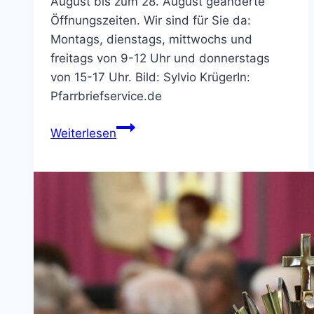
August bis zum 28. August geänderte
Öffnungszeiten. Wir sind für Sie da:
Montags, dienstags, mittwochs und
freitags von 9-12 Uhr und donnerstags
von 15-17 Uhr. Bild: Sylvio KrügerIn:
Pfarrbriefservice.de
Pfarrbüro
Weiterlesen
St.
Bonifatius
–
geänderte
Öffnungszeiten