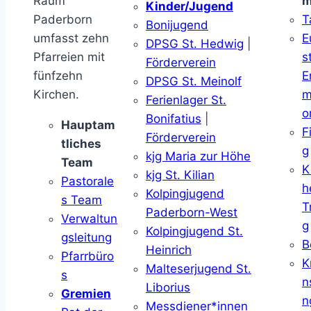
Raum
m
Kinder/Jugend
Paderborn
T
Bonijugend
umfasst zehn
E
DPSG St. Hedwig
|
Pfarreien mit
s
Förderverein
fünfzehn
E
DPSG St. Meinolf
Kirchen.
m
Ferienlager St.
o
Bonifatius
|
Hauptam
F
Förderverein
tliches
g
kjg Maria zur Höhe
Team
K
kjg St. Kilian
Pastorale
h
Kolpingjugend
s Team
T
Paderborn-West
Verwaltun
g
Kolpingjugend St.
gsleitung
B
Heinrich
Pfarrbüro
K
Malteserjugend St.
s
n
Liborius
Gremien
n
Messdiener*innen