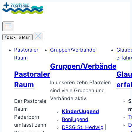
Zum
Inhalt
springen
Back To Main
Pastoraler
Gruppen/Verbände
Glaub
Raum
erfahr
Gruppen/Verbände
Pastoraler
Gla
In unseren zehn Pfarreien
Raum
erfa
sind viele Gruppen und
Verbände aktiv.
Der Pastorale
S
Raum
m
Kinder/Jugend
Paderborn
T
Bonijugend
umfasst zehn
E
DPSG St. Hedwig
|