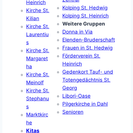
Heinrich
Kolping St. Hedwig
Kirche St.
Kolping St. Heinrich
Kilian
Weitere Gruppen
Kirche St.
Donna in Via
Laurentiu
Elenden-Bruderschaft
s
Frauen in St. Hedwig
Kirche St.
Förderverein St.
Margaret
Heinrich
ha
Gedenkort Tauf- und
Kirche St.
Totengedächtnis St.
Meinolf
Georg
Kirche St.
Libori-Oase
Stephanu
Pilgerkirche in Dahl
s
Senioren
Marktkirc
he
Kitas