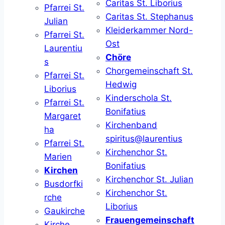
Caritas St. Liborius
Pfarrei St.
Caritas St. Stephanus
Julian
Kleiderkammer Nord-
Pfarrei St.
Ost
Laurentiu
Chöre
s
Chorgemeinschaft St.
Pfarrei St.
Hedwig
Liborius
Kinderschola St.
Pfarrei St.
Bonifatius
Margaret
Kirchenband
ha
spiritus@laurentius
Pfarrei St.
Kirchenchor St.
Marien
Bonifatius
Kirchen
Kirchenchor St. Julian
Busdorfki
Kirchenchor St.
rche
Liborius
Gaukirche
Frauengemeinschaft
Kirche