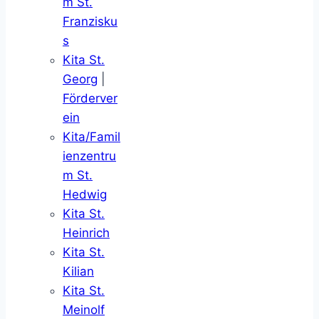
m St.
Franzisku
s
Kita St.
Georg
|
Förderver
ein
Kita/Famil
ienzentru
m St.
Hedwig
Kita St.
Heinrich
Kita St.
Kilian
Kita St.
Meinolf