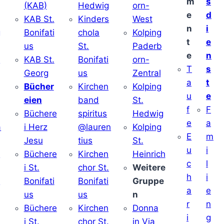
m
s
(KAB)
Hedwig
orn-
e
d
KAB St.
Kinders
West
n
i
g
Bonifati
chola
Kolping
t
e
us
St.
Paderb
e
n
v
KAB St.
Bonifati
orn-
T
s
Georg
us
Zentral
a
t
Bücher
Kirchen
Kolping
u
e
eien
band
St.
f
F
Büchere
spiritus
Hedwig
e
a
a
i Herz
@lauren
Kolping
E
m
Jesu
tius
St.
u
i
i
Büchere
Kirchen
Heinrich
c
l
i St.
chor St.
Weitere
h
i
v
Bonifati
Bonifati
Gruppe
a
e
us
us
n
r
n
Büchere
Kirchen
Donna
i
g
i St.
chor St.
in Via