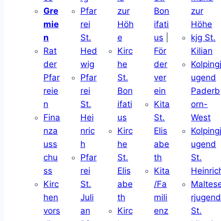
Gre
Pfar
zur
Bon
zur
mie
rei
Höh
ifati
Höhe
n
St.
e
us
|
kjg St.
Rat
Hed
Kirc
För
Kilian
der
wig
he
der
Kolping
Pfar
Pfar
St.
ver
ugend
reie
rei
Bon
ein
Paderb
n
St.
ifati
Kita
orn-
Fina
Hei
us
St.
West
nza
nric
Kirc
Elis
Kolping
uss
h
he
abe
ugend
chu
Pfar
St.
th
St.
ss
rei
Elis
Kita
Heinric
Kirc
St.
abe
/Fa
Maltes
hen
Juli
th
mili
rjugen
vors
an
Kirc
enz
St.