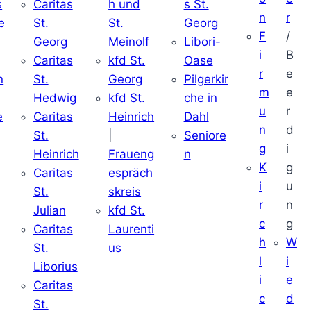
s
Caritas
h und
s St.
n
r
e
St.
St.
Georg
F
/
Georg
Meinolf
Libori-
i
B
Caritas
kfd St.
Oase
r
e
n
St.
Georg
Pilgerkir
m
e
Hedwig
kfd St.
che in
u
r
e
Caritas
Heinrich
Dahl
n
d
St.
|
Seniore
g
i
Heinrich
Fraueng
n
K
g
Caritas
espräch
i
u
St.
skreis
r
n
Julian
kfd St.
c
g
Caritas
Laurenti
h
W
St.
us
l
i
Liborius
i
e
Caritas
c
d
St.