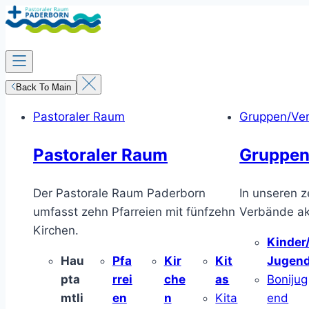
Zum
Inhalt
springen
Back To Main
Pastoraler Raum
Gruppen/Ve
Pastoraler Raum
Gruppen
Der Pastorale Raum Paderborn
In unseren z
umfasst zehn Pfarreien mit fünfzehn
Verbände akt
Kirchen.
Kinder
Hau
Pfa
Kir
Kit
Jugen
pta
rrei
che
as
Bonijug
mtli
en
n
Kita
end