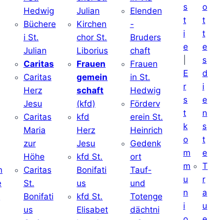
s
o
Hedwig
Julian
Elenden
t
t
Büchere
Kirchen
-
i
t
i St.
chor St.
Bruders
e
e
Julian
Liborius
chaft
|
s
j
Caritas
Frauen
Frauen
E
d
Caritas
gemein
in St.
r
i
Herz
schaft
Hedwig
s
e
Jesu
(kfd)
Förderv
t
n
Caritas
kfd
erein St.
k
s
j
Maria
Herz
Heinrich
o
t
zur
Jesu
Gedenk
m
e
Höhe
kfd St.
ort
m
T
h
Caritas
Bonifati
Tauf-
u
r
e
St.
us
und
n
a
d
Bonifati
kfd St.
Totenge
i
u
us
Elisabet
dächtni
o
e