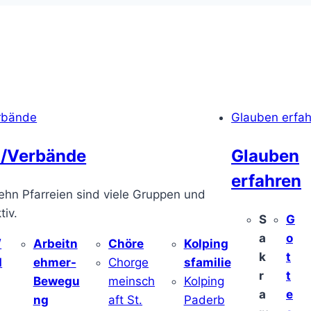
rbände
Glauben erfa
/Verbände
Glauben
erfahren
ehn Pfarreien sind viele Gruppen und
iv.
S
G
a
o
/
Arbeitn
Chöre
Kolping
k
t
d
ehmer-
Chorge
sfamilie
r
t
Bewegu
meinsch
Kolping
a
e
ng
aft St.
Paderb