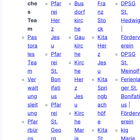
che
Pfar
Bus
Fra
DPSG
s
rei
dorf
nz
St.
Tea
Her
kirc
Sto
Hedwi
m
z
he
ck
|
Pas
Jes
Gau
Kita
Förder
tora
u
kirc
Her
erein
les
Pfar
he
z
DPSG
Tea
rei
Kirc
Jes
St.
m
St.
he
u
Meinolf
Ver
Bon
Her
Kita
Ferienl
walt
ifati
z
Spri
ger St.
ung
us
Jes
ngb
Bonifat
sleit
Pfar
u
ach
us
|
ung
rei
Kirc
höf
Förder
Pfar
St.
he
e
erein
rbür
Geo
Mar
Kita
kjg
os
rg
ia
St.
Maria