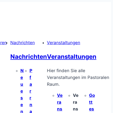
hren
Nachrichten
Veranstaltungen
Nachrichten
Veranstaltungen
N
P
Hier finden Sie alle
e
f
Veranstaltungen im Pastoralen
u
a
Raum.
e
r
Ve
Ve
Go
s
r
ra
ra
tt
e
n
ns
ns
es
n
a