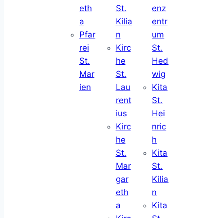
eth
St.
enz
a
Kilia
entr
Pfar
n
um
rei
Kirc
St.
St.
he
Hed
Mar
St.
wig
ien
Lau
Kita
rent
St.
ius
Hei
Kirc
nric
he
h
St.
Kita
Mar
St.
gar
Kilia
eth
n
a
Kita