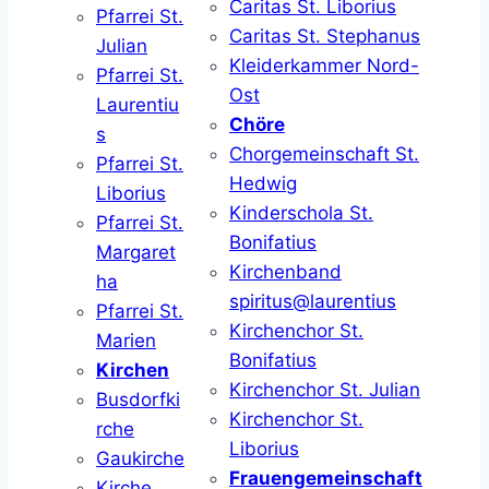
Caritas St. Liborius
Pfarrei St.
Caritas St. Stephanus
Julian
Kleiderkammer Nord-
Pfarrei St.
Ost
Laurentiu
Chöre
s
Chorgemeinschaft St.
Pfarrei St.
Hedwig
Liborius
Kinderschola St.
Pfarrei St.
Bonifatius
Margaret
Kirchenband
ha
spiritus@laurentius
Pfarrei St.
Kirchenchor St.
Marien
Bonifatius
Kirchen
Kirchenchor St. Julian
Busdorfki
Kirchenchor St.
rche
Liborius
Gaukirche
Frauengemeinschaft
Kirche