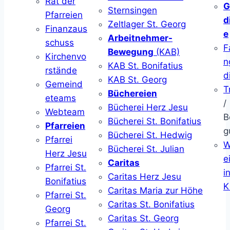
Rat der
G
Sternsingen
Pfarreien
d
Zeltlager St. Georg
Finanzaus
e
Arbeitnehmer-
schuss
F
Bewegung
(KAB)
Kirchenvo
n
KAB St. Bonifatius
rstände
d
KAB St. Georg
Gemeind
T
Büchereien
eteams
/
Bücherei Herz Jesu
Webteam
B
Bücherei St. Bonifatius
Pfarreien
g
Bücherei St. Hedwig
Pfarrei
W
Bücherei St. Julian
Herz Jesu
ei
Caritas
Pfarrei St.
i
Caritas Herz Jesu
Bonifatius
K
Caritas Maria zur Höhe
Pfarrei St.
Caritas St. Bonifatius
Georg
Caritas St. Georg
Pfarrei St.