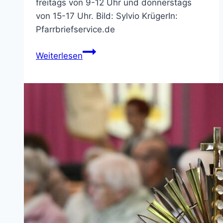
freitags von 9-12 Uhr und donnerstags
von 15-17 Uhr. Bild: Sylvio KrügerIn:
Pfarrbriefservice.de
Pfarrbüro
Weiterlesen
St.
Bonifatius
–
geänderte
Öffnungszeiten