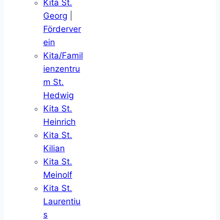
Kita St.
Georg
|
Förderver
ein
Kita/Famil
ienzentru
m St.
Hedwig
Kita St.
Heinrich
Kita St.
Kilian
Kita St.
Meinolf
Kita St.
Laurentiu
s