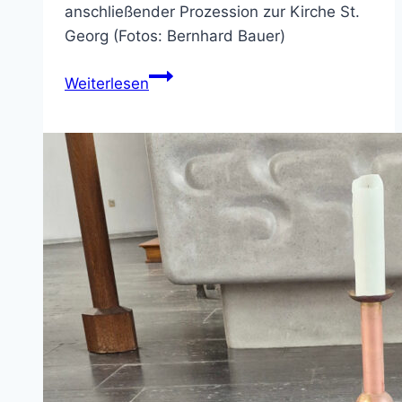
anschließender Prozession zur Kirche St.
Georg (Fotos: Bernhard Bauer)
Bilder
Weiterlesen
von
Fronleichnam
2026
in
NOW