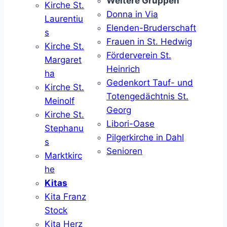
Weitere Gruppen
Kirche St.
Donna in Via
Laurentiu
Elenden-Bruderschaft
s
Frauen in St. Hedwig
Kirche St.
Förderverein St.
Margaret
Heinrich
ha
Gedenkort Tauf- und
Kirche St.
Totengedächtnis St.
Meinolf
Georg
Kirche St.
Libori-Oase
Stephanu
Pilgerkirche in Dahl
s
Senioren
Marktkirc
he
Kitas
Kita Franz
Stock
Kita Herz