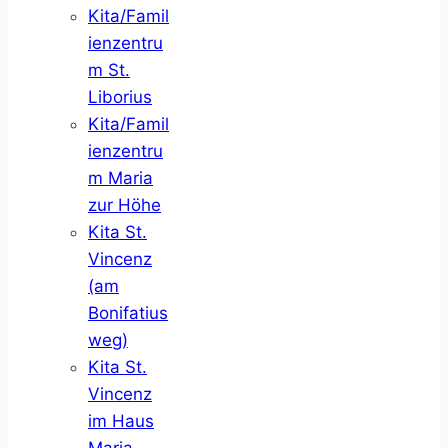
Kita/Famil
ienzentru
m St.
Liborius
Kita/Famil
ienzentru
m Maria
zur Höhe
Kita St.
Vincenz
(am
Bonifatius
weg)
Kita St.
Vincenz
im Haus