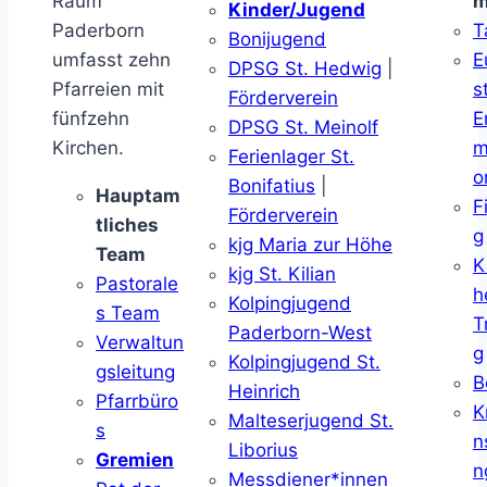
Raum
m
Kinder/Jugend
Paderborn
T
Bonijugend
umfasst zehn
E
DPSG St. Hedwig
|
Pfarreien mit
s
Förderverein
fünfzehn
E
DPSG St. Meinolf
Kirchen.
m
Ferienlager St.
o
Bonifatius
|
Hauptam
F
Förderverein
tliches
g
kjg Maria zur Höhe
Team
K
kjg St. Kilian
Pastorale
h
Kolpingjugend
s Team
T
Paderborn-West
Verwaltun
g
Kolpingjugend St.
gsleitung
B
Heinrich
Pfarrbüro
K
Malteserjugend St.
s
n
Liborius
Gremien
n
Messdiener*innen