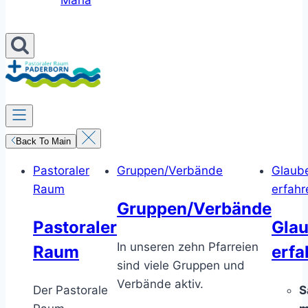
Maria
Back To Main
Pastoraler
Gruppen/Verbände
Glaub
Raum
erfahr
Gruppen/Verbände
Pastoraler
Gla
In unseren zehn Pfarreien
Raum
erfa
sind viele Gruppen und
Verbände aktiv.
Der Pastorale
S