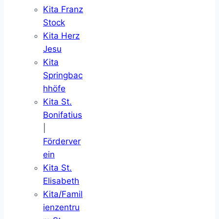
Kita Franz
Stock
Kita Herz
Jesu
Kita
Springbac
hhöfe
Kita St.
Bonifatius
|
Förderver
ein
Kita St.
Elisabeth
Kita/Famil
ienzentru