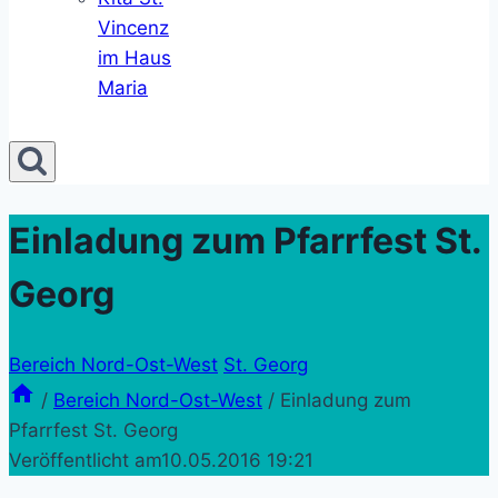
Vincenz
im Haus
Maria
Einladung zum Pfarrfest St.
Georg
Bereich Nord-Ost-West
St. Georg
/
Bereich Nord-Ost-West
/
Einladung zum
Pfarrfest St. Georg
Veröffentlicht am
10.05.2016 19:21