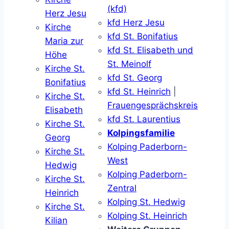
(kfd)
Herz Jesu
kfd Herz Jesu
Kirche
kfd St. Bonifatius
Maria zur
kfd St. Elisabeth und
Höhe
St. Meinolf
Kirche St.
kfd St. Georg
Bonifatius
kfd St. Heinrich
|
Kirche St.
Frauengesprächskreis
Elisabeth
kfd St. Laurentius
Kirche St.
Kolpingsfamilie
Georg
Kolping Paderborn-
Kirche St.
West
Hedwig
Kolping Paderborn-
Kirche St.
Zentral
Heinrich
Kolping St. Hedwig
Kirche St.
Kolping St. Heinrich
Kilian