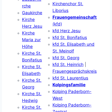
Kirchenchor St.
rche
Liborius
Gaukirche
Frauengemeinschaft
Kirche
(kfd)
Herz Jesu
kfd Herz Jesu
Kirche
kfd St. Bonifatius
Maria zur
kfd St. Elisabeth und
Höhe
St. Meinolf
Kirche St.
kfd St. Georg
Bonifatius
kfd St. Heinrich
|
Kirche St.
Frauengesprächskreis
Elisabeth
kfd St. Laurentius
Kirche St.
Kolpingsfamilie
Georg
Kolping Paderborn-
Kirche St.
West
Hedwig
Kolping Paderborn-
Kirche St.
Zentral