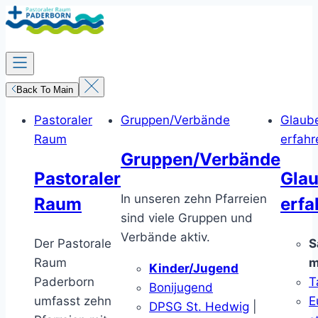
Zum
Inhalt
springen
Back To Main
Pastoraler
Gruppen/Verbände
Glaub
Raum
erfahr
Gruppen/Verbände
Pastoraler
Gla
In unseren zehn Pfarreien
Raum
erfa
sind viele Gruppen und
Verbände aktiv.
Der Pastorale
S
Raum
m
Kinder/Jugend
Paderborn
T
Bonijugend
umfasst zehn
E
DPSG St. Hedwig
|