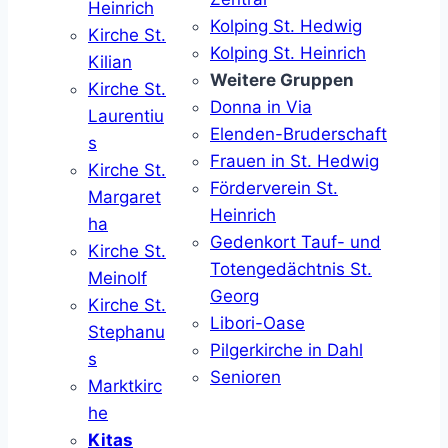
Heinrich
Kolping St. Hedwig
Kirche St.
Kolping St. Heinrich
Kilian
Weitere Gruppen
Kirche St.
Donna in Via
Laurentiu
Elenden-Bruderschaft
s
Frauen in St. Hedwig
Kirche St.
Förderverein St.
Margaret
Heinrich
ha
Gedenkort Tauf- und
Kirche St.
Totengedächtnis St.
Meinolf
Georg
Kirche St.
Libori-Oase
Stephanu
Pilgerkirche in Dahl
s
Senioren
Marktkirc
he
Kitas