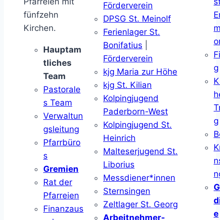
Pfarreien mit
s
Förderverein
fünfzehn
E
DPSG St. Meinolf
Kirchen.
m
Ferienlager St.
o
Bonifatius
|
Hauptam
F
Förderverein
tliches
g
kjg Maria zur Höhe
Team
K
kjg St. Kilian
Pastorale
h
Kolpingjugend
s Team
T
Paderborn-West
Verwaltun
g
Kolpingjugend St.
gsleitung
B
Heinrich
Pfarrbüro
K
Malteserjugend St.
s
n
Liborius
Gremien
n
Messdiener*innen
Rat der
G
Sternsingen
Pfarreien
d
Zeltlager St. Georg
Finanzaus
e
Arbeitnehmer-