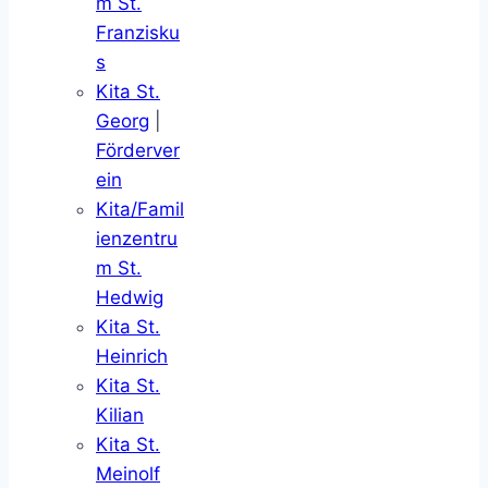
m St.
Franzisku
s
Kita St.
Georg
|
Förderver
ein
Kita/Famil
ienzentru
m St.
Hedwig
Kita St.
Heinrich
Kita St.
Kilian
Kita St.
Meinolf