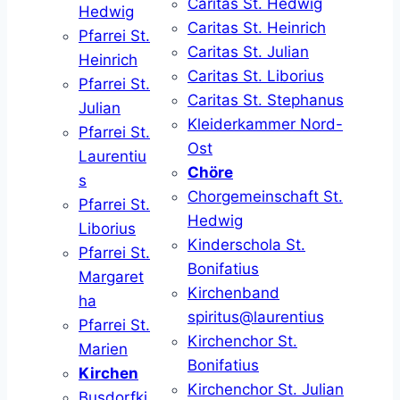
Caritas St. Hedwig
Hedwig
Caritas St. Heinrich
Pfarrei St.
Caritas St. Julian
Heinrich
Caritas St. Liborius
Pfarrei St.
Caritas St. Stephanus
Julian
Kleiderkammer Nord-
Pfarrei St.
Ost
Laurentiu
Chöre
s
Chorgemeinschaft St.
Pfarrei St.
Hedwig
Liborius
Kinderschola St.
Pfarrei St.
Bonifatius
Margaret
Kirchenband
ha
spiritus@laurentius
Pfarrei St.
Kirchenchor St.
Marien
Bonifatius
Kirchen
Kirchenchor St. Julian
Busdorfki