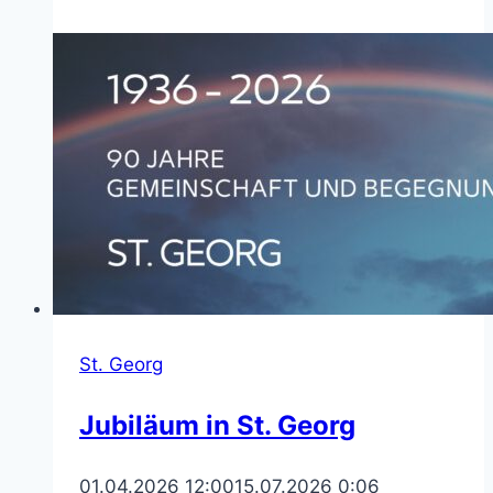
Karfreitag
in
der
Herz-
Jesu-
Kirche
St. Georg
Jubiläum in St. Georg
01.04.2026 12:00
15.07.2026 0:06