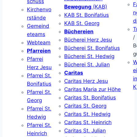
schuss
F
Bewegung
(KAB)
Kirchenvo
n
KAB St. Bonifatius
rstände
d
KAB St. Georg
Gemeind
T
Büchereien
eteams
/
Bücherei Herz Jesu
Webteam
B
Bücherei St. Bonifatius
Pfarreien
g
Bücherei St. Hedwig
Pfarrei
W
Bücherei St. Julian
Herz Jesu
ei
Caritas
Pfarrei St.
i
Caritas Herz Jesu
Bonifatius
K
Caritas Maria zur Höhe
Pfarrei St.
Caritas St. Bonifatius
Georg
Caritas St. Georg
Pfarrei St.
Caritas St. Hedwig
Hedwig
Caritas St. Heinrich
Pfarrei St.
Caritas St. Julian
Heinrich