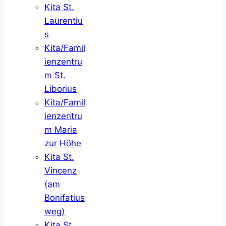
Kita St.
Laurentiu
s
Kita/Famil
ienzentru
m St.
Liborius
Kita/Famil
ienzentru
m Maria
zur Höhe
Kita St.
Vincenz
(am
Bonifatius
weg)
Kita St.