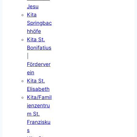
Jesu
Kita
Springbac
hhöfe
Kita St.
Bonifatius
|
Förderver
ein
Kita St.
Elisabeth
Kita/Famil
ienzentru
m St.
Franzisku
s