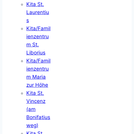
Kita St.
Laurentiu
s
Kita/Famil
ienzentru
m St.
Liborius
Kita/Famil
ienzentru
m Maria
zur Höhe
Kita St.
Vincenz
(am
Bonifatius
weg)
Kita St.