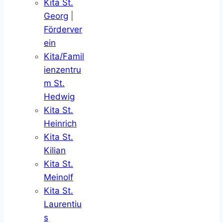
Kita St.
Georg
|
Förderver
ein
Kita/Famil
ienzentru
m St.
Hedwig
Kita St.
Heinrich
Kita St.
Kilian
Kita St.
Meinolf
Kita St.
Laurentiu
s