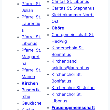
Caritas St. Liborius
Pfarrei St.
Caritas St. Stephanus
Julian
Kleiderkammer Nord-
Pfarrei St.
Ost
Laurentiu
Chöre
s
Chorgemeinschaft St.
Pfarrei St.
Hedwig
Liborius
Kinderschola St.
Pfarrei St.
Bonifatius
Margaret
Kirchenband
ha
spiritus@laurentius
Pfarrei St.
Kirchenchor St.
Marien
Bonifatius
Kirchen
Kirchenchor St. Julian
Busdorfki
Kirchenchor St.
rche
Liborius
Gaukirche
Frauengemeinschaft
Kirche