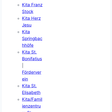
Kita Franz
Stock
Kita Herz
Jesu
Kita
Springbac
hhöfe
Kita St.
Bonifatius
|
Förderver
ein
Kita St.
Elisabeth
Kita/Famil
ienzentru