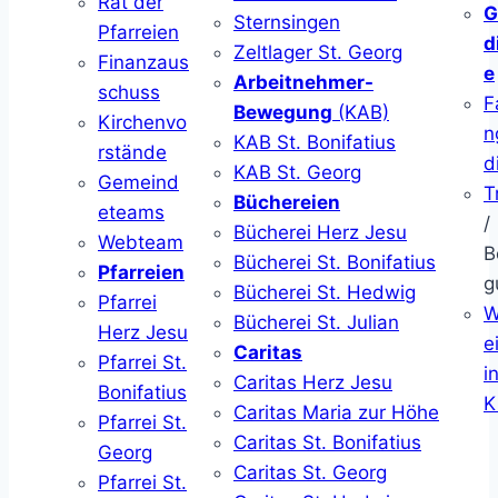
Rat der
G
Sternsingen
Pfarreien
d
Zeltlager St. Georg
Finanzaus
e
Arbeitnehmer-
schuss
F
Bewegung
(KAB)
Kirchenvo
n
KAB St. Bonifatius
rstände
d
KAB St. Georg
Gemeind
T
Büchereien
eteams
/
Bücherei Herz Jesu
Webteam
B
Bücherei St. Bonifatius
Pfarreien
g
Bücherei St. Hedwig
Pfarrei
W
Bücherei St. Julian
Herz Jesu
ei
Caritas
Pfarrei St.
i
Caritas Herz Jesu
Bonifatius
K
Caritas Maria zur Höhe
Pfarrei St.
Caritas St. Bonifatius
Georg
Caritas St. Georg
Pfarrei St.