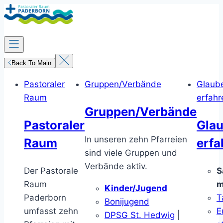
Zum
Inhalt
springen
Back To Main
Pastoraler
Gruppen/Verbände
Glaub
Raum
erfahr
Gruppen/Verbände
Pastoraler
Gla
In unseren zehn Pfarreien
Raum
erfa
sind viele Gruppen und
Verbände aktiv.
Der Pastorale
S
Raum
m
Kinder/Jugend
Paderborn
T
Bonijugend
umfasst zehn
E
DPSG St. Hedwig
|