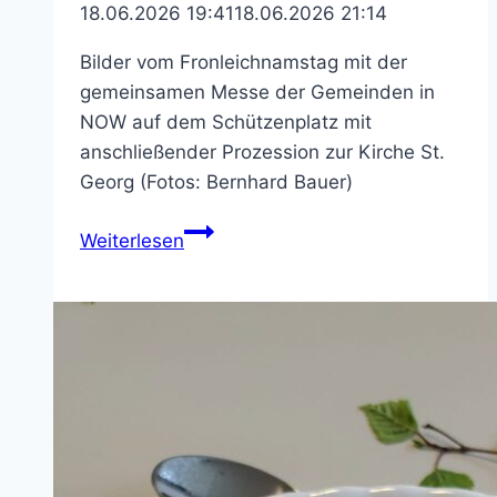
18.06.2026 19:41
18.06.2026 21:14
Bilder vom Fronleichnamstag mit der
gemeinsamen Messe der Gemeinden in
NOW auf dem Schützenplatz mit
anschließender Prozession zur Kirche St.
Georg (Fotos: Bernhard Bauer)
Bilder
Weiterlesen
von
Fronleichnam
2026
in
NOW