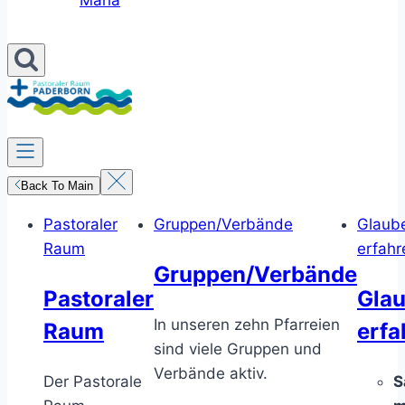
Maria
Back To Main
Pastoraler
Gruppen/Verbände
Glaub
Raum
erfahr
Gruppen/Verbände
Pastoraler
Gla
In unseren zehn Pfarreien
Raum
erfa
sind viele Gruppen und
Verbände aktiv.
Der Pastorale
S