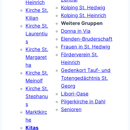
Heinrich
Kolping St. Hedwig
Kirche St.
Kolping St. Heinrich
Kilian
Weitere Gruppen
Kirche St.
Donna in Via
Laurentiu
Elenden-Bruderschaft
s
Frauen in St. Hedwig
Kirche St.
Förderverein St.
Margaret
Heinrich
ha
Gedenkort Tauf- und
Kirche St.
Totengedächtnis St.
Meinolf
Georg
Kirche St.
Libori-Oase
Stephanu
Pilgerkirche in Dahl
s
Senioren
Marktkirc
he
Kitas