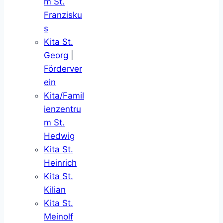
m St.
Franzisku
s
Kita St.
Georg
|
Förderver
ein
Kita/Famil
ienzentru
m St.
Hedwig
Kita St.
Heinrich
Kita St.
Kilian
Kita St.
Meinolf