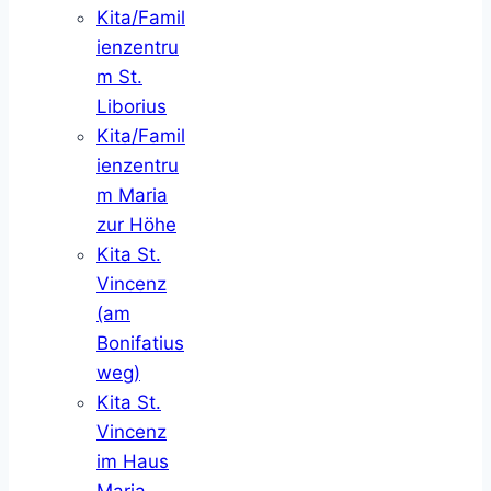
Kita/Famil
ienzentru
m St.
Liborius
Kita/Famil
ienzentru
m Maria
zur Höhe
Kita St.
Vincenz
(am
Bonifatius
weg)
Kita St.
Vincenz
im Haus