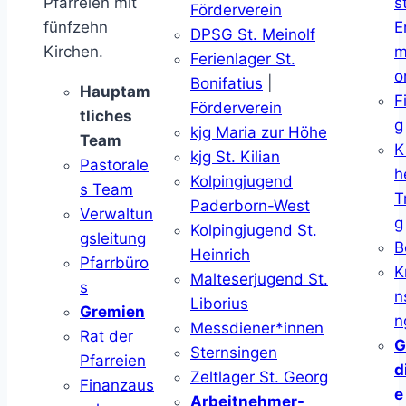
Pfarreien mit
s
Förderverein
fünfzehn
E
DPSG St. Meinolf
Kirchen.
m
Ferienlager St.
o
Bonifatius
|
Hauptam
F
Förderverein
tliches
g
kjg Maria zur Höhe
Team
K
kjg St. Kilian
Pastorale
h
Kolpingjugend
s Team
T
Paderborn-West
Verwaltun
g
Kolpingjugend St.
gsleitung
B
Heinrich
Pfarrbüro
K
Malteserjugend St.
s
n
Liborius
Gremien
n
Messdiener*innen
Rat der
G
Sternsingen
Pfarreien
d
Zeltlager St. Georg
Finanzaus
e
Arbeitnehmer-