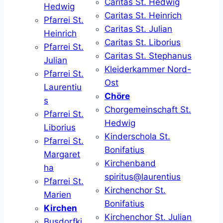
Caritas St. Hedwig
Hedwig
Caritas St. Heinrich
Pfarrei St.
Caritas St. Julian
Heinrich
Caritas St. Liborius
Pfarrei St.
Caritas St. Stephanus
Julian
Kleiderkammer Nord-
Pfarrei St.
Ost
Laurentiu
Chöre
s
Chorgemeinschaft St.
Pfarrei St.
Hedwig
Liborius
Kinderschola St.
Pfarrei St.
Bonifatius
Margaret
Kirchenband
ha
spiritus@laurentius
Pfarrei St.
Kirchenchor St.
Marien
Bonifatius
Kirchen
Kirchenchor St. Julian
Busdorfki