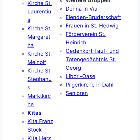
Weitere Gruppen
Kirche St.
Donna in Via
Laurentiu
Elenden-Bruderschaft
s
Frauen in St. Hedwig
Kirche St.
Förderverein St.
Margaret
Heinrich
ha
Gedenkort Tauf- und
Kirche St.
Totengedächtnis St.
Meinolf
Georg
Kirche St.
Libori-Oase
Stephanu
Pilgerkirche in Dahl
s
Senioren
Marktkirc
he
Kitas
Kita Franz
Stock
Kita Herz