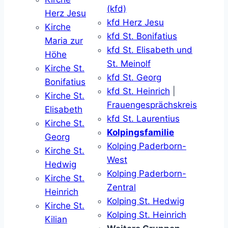
(kfd)
Herz Jesu
kfd Herz Jesu
Kirche
kfd St. Bonifatius
Maria zur
kfd St. Elisabeth und
Höhe
St. Meinolf
Kirche St.
kfd St. Georg
Bonifatius
kfd St. Heinrich
|
Kirche St.
Frauengesprächskreis
Elisabeth
kfd St. Laurentius
Kirche St.
Kolpingsfamilie
Georg
Kolping Paderborn-
Kirche St.
West
Hedwig
Kolping Paderborn-
Kirche St.
Zentral
Heinrich
Kolping St. Hedwig
Kirche St.
Kolping St. Heinrich
Kilian