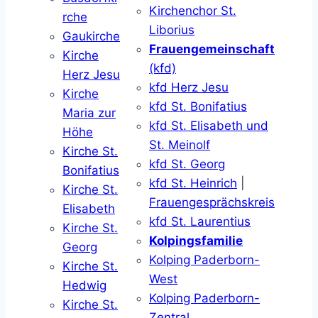
Kirchenchor St.
rche
Liborius
Gaukirche
Frauengemeinschaft
Kirche
(kfd)
Herz Jesu
kfd Herz Jesu
Kirche
kfd St. Bonifatius
Maria zur
kfd St. Elisabeth und
Höhe
St. Meinolf
Kirche St.
kfd St. Georg
Bonifatius
kfd St. Heinrich
|
Kirche St.
Frauengesprächskreis
Elisabeth
kfd St. Laurentius
Kirche St.
Kolpingsfamilie
Georg
Kolping Paderborn-
Kirche St.
West
Hedwig
Kolping Paderborn-
Kirche St.
Zentral