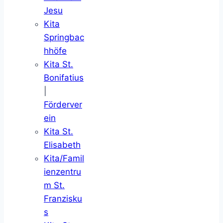
Jesu
Kita
Springbac
hhöfe
Kita St.
Bonifatius
|
Förderver
ein
Kita St.
Elisabeth
Kita/Famil
ienzentru
m St.
Franzisku
s