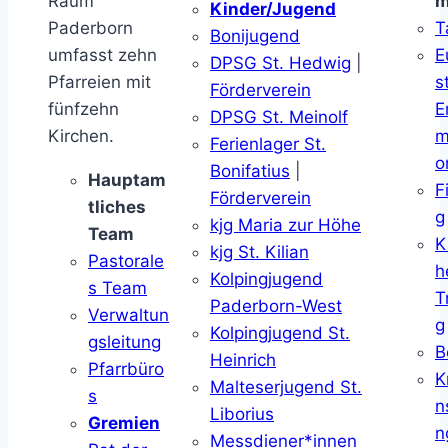
Raum
m
Kinder/Jugend
Paderborn
T
Bonijugend
umfasst zehn
E
DPSG St. Hedwig
|
Pfarreien mit
s
Förderverein
fünfzehn
E
DPSG St. Meinolf
Kirchen.
m
Ferienlager St.
o
Bonifatius
|
Hauptam
F
Förderverein
tliches
g
kjg Maria zur Höhe
Team
K
kjg St. Kilian
Pastorale
h
Kolpingjugend
s Team
T
Paderborn-West
Verwaltun
g
Kolpingjugend St.
gsleitung
B
Heinrich
Pfarrbüro
K
Malteserjugend St.
s
n
Liborius
Gremien
n
Messdiener*innen