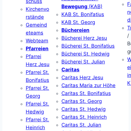
schuss
F
Bewegung
(KAB)
Kirchenvo
n
KAB St. Bonifatius
rstände
d
KAB St. Georg
Gemeind
T
Büchereien
eteams
/
Bücherei Herz Jesu
Webteam
B
Bücherei St. Bonifatius
Pfarreien
g
Bücherei St. Hedwig
Pfarrei
W
Bücherei St. Julian
Herz Jesu
ei
Caritas
Pfarrei St.
i
Caritas Herz Jesu
Bonifatius
K
Caritas Maria zur Höhe
Pfarrei St.
Caritas St. Bonifatius
Georg
Caritas St. Georg
Pfarrei St.
Caritas St. Hedwig
Hedwig
Caritas St. Heinrich
Pfarrei St.
Caritas St. Julian
Heinrich