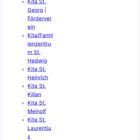
Kita St.
Georg
|
Förderver
ein
Kita/Famil
ienzentru
m St.
Hedwig
Kita St.
Heinrich
Kita St.
Kilian
Kita St.
Meinolf
Kita St.
Laurentiu
s