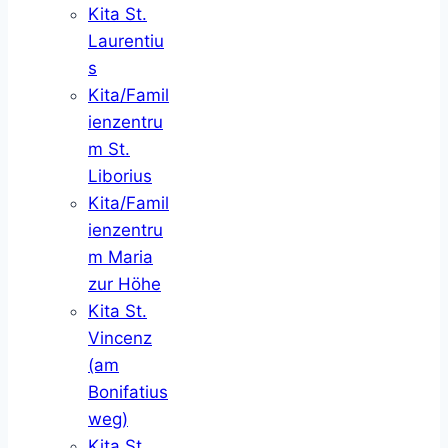
Kita St.
Laurentiu
s
Kita/Famil
ienzentru
m St.
Liborius
Kita/Famil
ienzentru
m Maria
zur Höhe
Kita St.
Vincenz
(am
Bonifatius
weg)
Kita St.