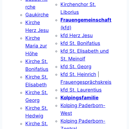
Kirchenchor St.
rche
Liborius
Gaukirche
Frauengemeinschaft
Kirche
(kfd)
Herz Jesu
kfd Herz Jesu
Kirche
kfd St. Bonifatius
Maria zur
kfd St. Elisabeth und
Höhe
St. Meinolf
Kirche St.
kfd St. Georg
Bonifatius
kfd St. Heinrich
|
Kirche St.
Frauengesprächskreis
Elisabeth
kfd St. Laurentius
Kirche St.
Kolpingsfamilie
Georg
Kolping Paderborn-
Kirche St.
West
Hedwig
Kolping Paderborn-
Kirche St.
Zentral