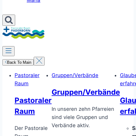
Maria
Back To Main
Pastoraler
Gruppen/Verbände
Glaub
Raum
erfahr
Gruppen/Verbände
Pastoraler
Gla
In unseren zehn Pfarreien
Raum
erfa
sind viele Gruppen und
Verbände aktiv.
Der Pastorale
S