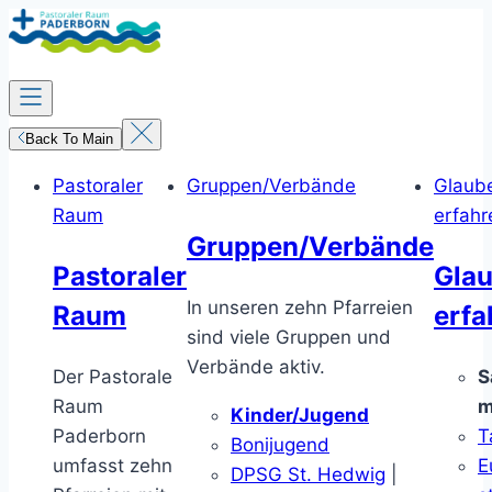
Zum
Inhalt
springen
Back To Main
Pastoraler
Gruppen/Verbände
Glaub
Raum
erfahr
Gruppen/Verbände
Pastoraler
Gla
In unseren zehn Pfarreien
Raum
erfa
sind viele Gruppen und
Verbände aktiv.
Der Pastorale
S
Raum
m
Kinder/Jugend
Paderborn
T
Bonijugend
umfasst zehn
E
DPSG St. Hedwig
|