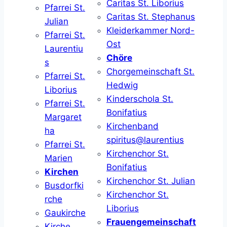
Caritas St. Liborius
Pfarrei St.
Caritas St. Stephanus
Julian
Kleiderkammer Nord-
Pfarrei St.
Ost
Laurentiu
Chöre
s
Chorgemeinschaft St.
Pfarrei St.
Hedwig
Liborius
Kinderschola St.
Pfarrei St.
Bonifatius
Margaret
Kirchenband
ha
spiritus@laurentius
Pfarrei St.
Kirchenchor St.
Marien
Bonifatius
Kirchen
Kirchenchor St. Julian
Busdorfki
Kirchenchor St.
rche
Liborius
Gaukirche
Frauengemeinschaft
Kirche