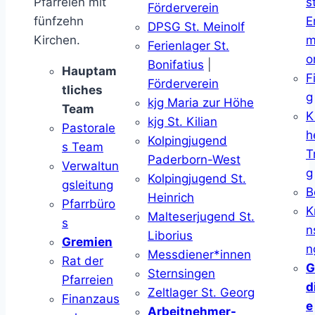
Pfarreien mit
s
Förderverein
fünfzehn
E
DPSG St. Meinolf
Kirchen.
m
Ferienlager St.
o
Bonifatius
|
Hauptam
F
Förderverein
tliches
g
kjg Maria zur Höhe
Team
K
kjg St. Kilian
Pastorale
h
Kolpingjugend
s Team
T
Paderborn-West
Verwaltun
g
Kolpingjugend St.
gsleitung
B
Heinrich
Pfarrbüro
K
Malteserjugend St.
s
n
Liborius
Gremien
n
Messdiener*innen
Rat der
G
Sternsingen
Pfarreien
d
Zeltlager St. Georg
Finanzaus
e
Arbeitnehmer-