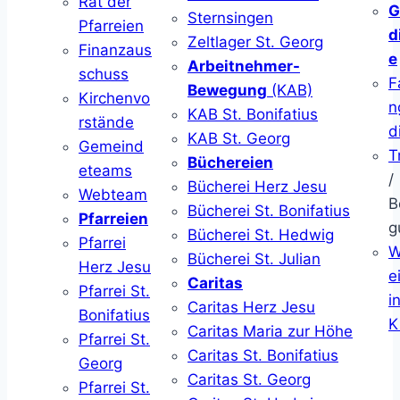
Rat der
G
Sternsingen
Pfarreien
d
Zeltlager St. Georg
Finanzaus
e
Arbeitnehmer-
schuss
F
Bewegung
(KAB)
Kirchenvo
n
KAB St. Bonifatius
rstände
d
KAB St. Georg
Gemeind
T
Büchereien
eteams
/
Bücherei Herz Jesu
Webteam
B
Bücherei St. Bonifatius
Pfarreien
g
Bücherei St. Hedwig
Pfarrei
W
Bücherei St. Julian
Herz Jesu
ei
Caritas
Pfarrei St.
i
Caritas Herz Jesu
Bonifatius
K
Caritas Maria zur Höhe
Pfarrei St.
Caritas St. Bonifatius
Georg
Caritas St. Georg
Pfarrei St.