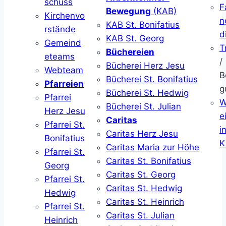
schuss
F
Bewegung
(KAB)
Kirchenvo
n
KAB St. Bonifatius
rstände
d
KAB St. Georg
Gemeind
T
Büchereien
eteams
/
Bücherei Herz Jesu
Webteam
B
Bücherei St. Bonifatius
Pfarreien
g
Bücherei St. Hedwig
Pfarrei
W
Bücherei St. Julian
Herz Jesu
ei
Caritas
Pfarrei St.
i
Caritas Herz Jesu
Bonifatius
K
Caritas Maria zur Höhe
Pfarrei St.
Caritas St. Bonifatius
Georg
Caritas St. Georg
Pfarrei St.
Caritas St. Hedwig
Hedwig
Caritas St. Heinrich
Pfarrei St.
Caritas St. Julian
Heinrich