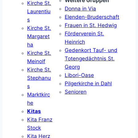
Weitere Gruppen
Kirche St.
Donna in Via
Laurentiu
Elenden-Bruderschaft
s
Frauen in St. Hedwig
Kirche St.
Förderverein St.
Margaret
Heinrich
ha
Gedenkort Tauf- und
Kirche St.
Totengedächtnis St.
Meinolf
Georg
Kirche St.
Libori-Oase
Stephanu
Pilgerkirche in Dahl
s
Senioren
Marktkirc
he
Kitas
Kita Franz
Stock
Kita Herz