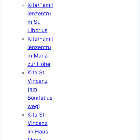
Kita/Famil
ienzentru
m St.
Liborius
Kita/Famil
ienzentru
m Maria
zur Höhe
Kita St.
Vincenz
(am
Bonifatius
weg)
Kita St.
Vincenz
im Haus