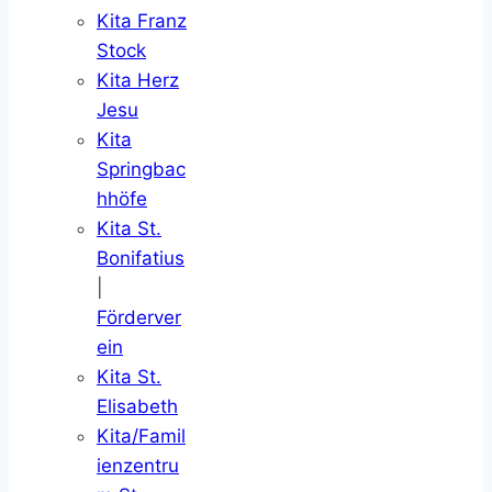
Kita Franz
Stock
Kita Herz
Jesu
Kita
Springbac
hhöfe
Kita St.
Bonifatius
|
Förderver
ein
Kita St.
Elisabeth
Kita/Famil
ienzentru