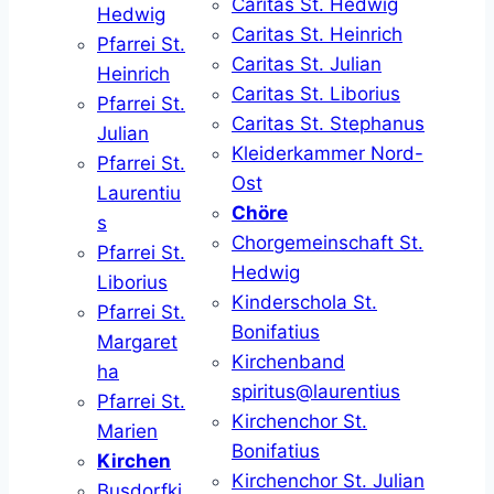
Caritas St. Hedwig
Hedwig
Caritas St. Heinrich
Pfarrei St.
Caritas St. Julian
Heinrich
Caritas St. Liborius
Pfarrei St.
Caritas St. Stephanus
Julian
Kleiderkammer Nord-
Pfarrei St.
Ost
Laurentiu
Chöre
s
Chorgemeinschaft St.
Pfarrei St.
Hedwig
Liborius
Kinderschola St.
Pfarrei St.
Bonifatius
Margaret
Kirchenband
ha
spiritus@laurentius
Pfarrei St.
Kirchenchor St.
Marien
Bonifatius
Kirchen
Kirchenchor St. Julian
Busdorfki