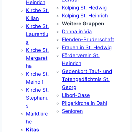
Heinrich
Kolping St. Hedwig
Kirche St.
Kolping St. Heinrich
Kilian
Weitere Gruppen
Kirche St.
Donna in Via
Laurentiu
Elenden-Bruderschaft
s
Frauen in St. Hedwig
Kirche St.
Förderverein St.
Margaret
Heinrich
ha
Gedenkort Tauf- und
Kirche St.
Totengedächtnis St.
Meinolf
Georg
Kirche St.
Libori-Oase
Stephanu
Pilgerkirche in Dahl
s
Senioren
Marktkirc
he
Kitas