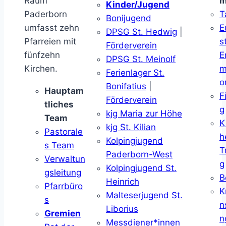
Raum
m
Kinder/Jugend
Paderborn
T
Bonijugend
umfasst zehn
E
DPSG St. Hedwig
|
Pfarreien mit
s
Förderverein
fünfzehn
E
DPSG St. Meinolf
Kirchen.
m
Ferienlager St.
o
Bonifatius
|
Hauptam
F
Förderverein
tliches
g
kjg Maria zur Höhe
Team
K
kjg St. Kilian
Pastorale
h
Kolpingjugend
s Team
T
Paderborn-West
Verwaltun
g
Kolpingjugend St.
gsleitung
B
Heinrich
Pfarrbüro
K
Malteserjugend St.
s
n
Liborius
Gremien
n
Messdiener*innen