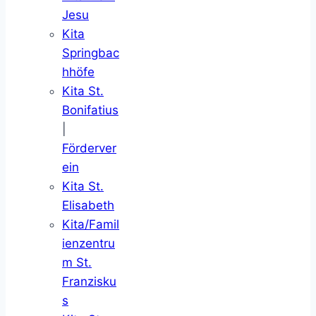
Jesu
Kita
Springbac
hhöfe
Kita St.
Bonifatius
|
Förderver
ein
Kita St.
Elisabeth
Kita/Famil
ienzentru
m St.
Franzisku
s