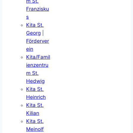
m St.
Franzisku
s
Kita St.
Georg
|
Förderver
ein
Kita/Famil
ienzentru
m St.
Hedwig
Kita St.
Heinrich
Kita St.
Kilian
Kita St.
Meinolf