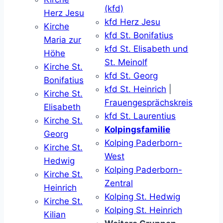
(kfd)
Herz Jesu
kfd Herz Jesu
Kirche
kfd St. Bonifatius
Maria zur
kfd St. Elisabeth und
Höhe
St. Meinolf
Kirche St.
kfd St. Georg
Bonifatius
kfd St. Heinrich
|
Kirche St.
Frauengesprächskreis
Elisabeth
kfd St. Laurentius
Kirche St.
Kolpingsfamilie
Georg
Kolping Paderborn-
Kirche St.
West
Hedwig
Kolping Paderborn-
Kirche St.
Zentral
Heinrich
Kolping St. Hedwig
Kirche St.
Kolping St. Heinrich
Kilian