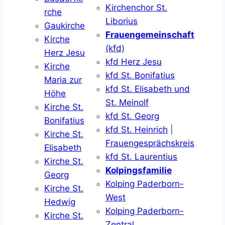
Kirchenchor St.
rche
Liborius
Gaukirche
Frauengemeinschaft
Kirche
(kfd)
Herz Jesu
kfd Herz Jesu
Kirche
kfd St. Bonifatius
Maria zur
kfd St. Elisabeth und
Höhe
St. Meinolf
Kirche St.
kfd St. Georg
Bonifatius
kfd St. Heinrich
|
Kirche St.
Frauengesprächskreis
Elisabeth
kfd St. Laurentius
Kirche St.
Kolpingsfamilie
Georg
Kolping Paderborn-
Kirche St.
West
Hedwig
Kolping Paderborn-
Kirche St.
Zentral