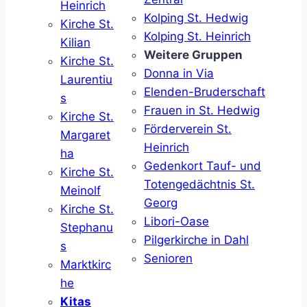
Heinrich
Kolping St. Hedwig
Kirche St.
Kolping St. Heinrich
Kilian
Weitere Gruppen
Kirche St.
Donna in Via
Laurentiu
Elenden-Bruderschaft
s
Frauen in St. Hedwig
Kirche St.
Förderverein St.
Margaret
Heinrich
ha
Gedenkort Tauf- und
Kirche St.
Totengedächtnis St.
Meinolf
Georg
Kirche St.
Libori-Oase
Stephanu
Pilgerkirche in Dahl
s
Senioren
Marktkirc
he
Kitas