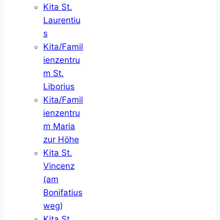
Kita St.
Laurentiu
s
Kita/Famil
ienzentru
m St.
Liborius
Kita/Famil
ienzentru
m Maria
zur Höhe
Kita St.
Vincenz
(am
Bonifatius
weg)
Kita St.