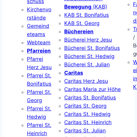
schuss
F
Bewegung
(KAB)
Kirchenvo
n
KAB St. Bonifatius
rstände
d
KAB St. Georg
Gemeind
T
Büchereien
eteams
/
Bücherei Herz Jesu
Webteam
B
Bücherei St. Bonifatius
Pfarreien
g
Bücherei St. Hedwig
Pfarrei
W
Bücherei St. Julian
Herz Jesu
ei
Caritas
Pfarrei St.
i
Caritas Herz Jesu
Bonifatius
K
Caritas Maria zur Höhe
Pfarrei St.
Caritas St. Bonifatius
Georg
Caritas St. Georg
Pfarrei St.
Caritas St. Hedwig
Hedwig
Caritas St. Heinrich
Pfarrei St.
Caritas St. Julian
Heinrich