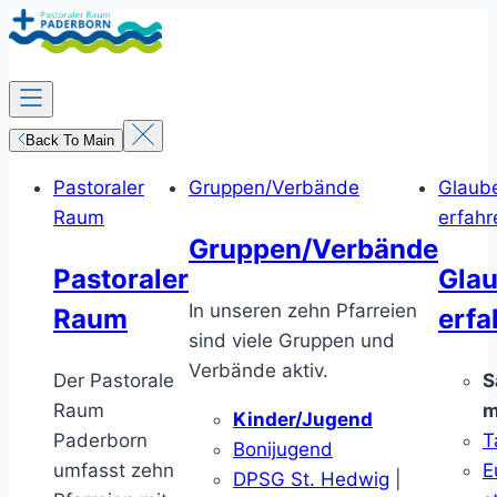
Zum
Inhalt
springen
Back To Main
Pastoraler
Gruppen/Verbände
Glaub
Raum
erfahr
Gruppen/Verbände
Pastoraler
Gla
In unseren zehn Pfarreien
Raum
erfa
sind viele Gruppen und
Verbände aktiv.
Der Pastorale
S
Raum
m
Kinder/Jugend
Paderborn
T
Bonijugend
umfasst zehn
E
DPSG St. Hedwig
|