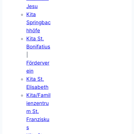
Jesu
Kita
Springbac
hhöfe
Kita St.
Bonifatius
|
Förderver
ein
Kita St.
Elisabeth
Kita/Famil
ienzentru
m St.
Franzisku
s