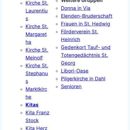
Weitere Gruppen
Kirche St.
Donna in Via
Laurentiu
Elenden-Bruderschaft
s
Frauen in St. Hedwig
Kirche St.
Förderverein St.
Margaret
Heinrich
ha
Gedenkort Tauf- und
Kirche St.
Totengedächtnis St.
Meinolf
Georg
Kirche St.
Libori-Oase
Stephanu
Pilgerkirche in Dahl
s
Senioren
Marktkirc
he
Kitas
Kita Franz
Stock
Kita Herz