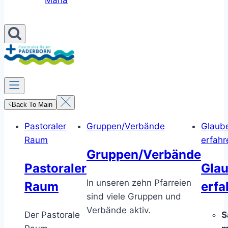
Maria
Back To Main
Pastoraler
Gruppen/Verbände
Glaub
Raum
erfahr
Gruppen/Verbände
Pastoraler
Gla
In unseren zehn Pfarreien
Raum
erfa
sind viele Gruppen und
Verbände aktiv.
Der Pastorale
S