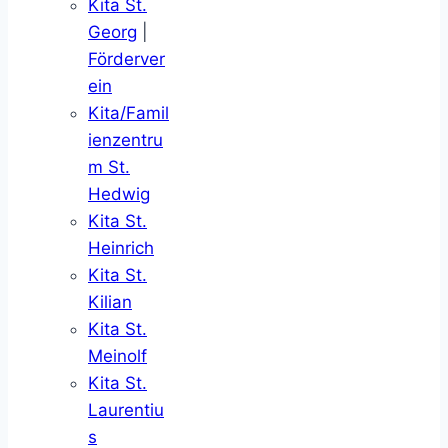
Kita St.
Georg
|
Förderver
ein
Kita/Famil
ienzentru
m St.
Hedwig
Kita St.
Heinrich
Kita St.
Kilian
Kita St.
Meinolf
Kita St.
Laurentiu
s