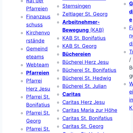
Rat der
G
Sternsingen
Pfarreien
d
Zeltlager St. Georg
Finanzaus
e
Arbeitnehmer-
schuss
F
Bewegung
(KAB)
Kirchenvo
n
KAB St. Bonifatius
rstände
d
KAB St. Georg
Gemeind
T
Büchereien
eteams
/
Bücherei Herz Jesu
Webteam
B
Bücherei St. Bonifatius
Pfarreien
g
Bücherei St. Hedwig
Pfarrei
W
Bücherei St. Julian
Herz Jesu
ei
Caritas
Pfarrei St.
i
Caritas Herz Jesu
Bonifatius
K
Caritas Maria zur Höhe
Pfarrei St.
Caritas St. Bonifatius
Georg
Caritas St. Georg
Pfarrei St.