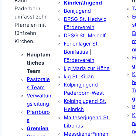
Raum
m
Kinder/Jugend
Paderborn
T
Bonijugend
umfasst zehn
E
DPSG St. Hedwig
|
Pfarreien mit
s
Förderverein
fünfzehn
E
DPSG St. Meinolf
Kirchen.
m
Ferienlager St.
o
Bonifatius
|
Hauptam
F
Förderverein
tliches
g
kjg Maria zur Höhe
Team
K
kjg St. Kilian
Pastorale
h
Kolpingjugend
s Team
T
Paderborn-West
Verwaltun
g
Kolpingjugend St.
gsleitung
B
Heinrich
Pfarrbüro
K
Malteserjugend St.
s
n
Liborius
Gremien
n
Messdiener*innen