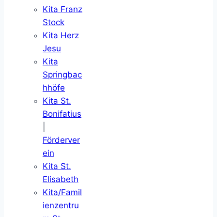
Kita Franz
Stock
Kita Herz
Jesu
Kita
Springbac
hhöfe
Kita St.
Bonifatius
|
Förderver
ein
Kita St.
Elisabeth
Kita/Famil
ienzentru