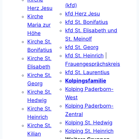
(kfd)
Herz Jesu
kfd Herz Jesu
Kirche
kfd St. Bonifatius
Maria zur
kfd St. Elisabeth und
Höhe
St. Meinolf
Kirche St.
kfd St. Georg
Bonifatius
kfd St. Heinrich
|
Kirche St.
Frauengesprächskreis
Elisabeth
kfd St. Laurentius
Kirche St.
Kolpingsfamilie
Georg
Kolping Paderborn-
Kirche St.
West
Hedwig
Kolping Paderborn-
Kirche St.
Zentral
Heinrich
Kolping St. Hedwig
Kirche St.
Kolping St. Heinrich
Kilian