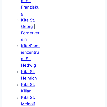
m St.
Franzisku
s
Kita St.
Georg
|
Förderver
ein
Kita/Famil
ienzentru
m St.
Hedwig
Kita St.
Heinrich
Kita St.
Kilian
Kita St.
Meinolf