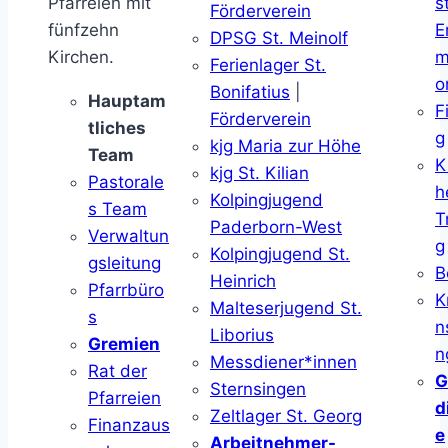
Pfarreien mit
s
Förderverein
fünfzehn
E
DPSG St. Meinolf
Kirchen.
m
Ferienlager St.
o
Bonifatius
|
Hauptam
F
Förderverein
tliches
g
kjg Maria zur Höhe
Team
K
kjg St. Kilian
Pastorale
h
Kolpingjugend
s Team
T
Paderborn-West
Verwaltun
g
Kolpingjugend St.
gsleitung
B
Heinrich
Pfarrbüro
K
Malteserjugend St.
s
n
Liborius
Gremien
n
Messdiener*innen
Rat der
G
Sternsingen
Pfarreien
d
Zeltlager St. Georg
Finanzaus
e
Arbeitnehmer-