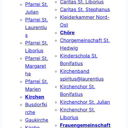
Caritas St. Liborius
Pfarrei St.
Caritas St. Stephanus
Julian
Kleiderkammer Nord-
Pfarrei St.
Ost
Laurentiu
Chöre
s
Chorgemeinschaft St.
Pfarrei St.
Hedwig
Liborius
Kinderschola St.
Pfarrei St.
Bonifatius
Margaret
Kirchenband
ha
spiritus@laurentius
Pfarrei St.
Kirchenchor St.
Marien
Bonifatius
Kirchen
Kirchenchor St. Julian
Busdorfki
Kirchenchor St.
rche
Liborius
Gaukirche
Frauengemeinschaft
Kirche