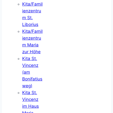
Kita/Famil
ienzentru
m St.
Liborius
Kita/Famil
ienzentru
m Maria
zur Höhe
Kita St.
Vincenz
(am
Bonifatius
weg)
Kita St.
Vincenz
im Haus