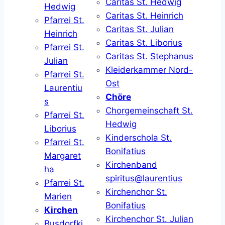
Caritas St. Hedwig
Hedwig
Caritas St. Heinrich
Pfarrei St.
Caritas St. Julian
Heinrich
Caritas St. Liborius
Pfarrei St.
Caritas St. Stephanus
Julian
Kleiderkammer Nord-
Pfarrei St.
Ost
Laurentiu
Chöre
s
Chorgemeinschaft St.
Pfarrei St.
Hedwig
Liborius
Kinderschola St.
Pfarrei St.
Bonifatius
Margaret
Kirchenband
ha
spiritus@laurentius
Pfarrei St.
Kirchenchor St.
Marien
Bonifatius
Kirchen
Kirchenchor St. Julian
Busdorfki