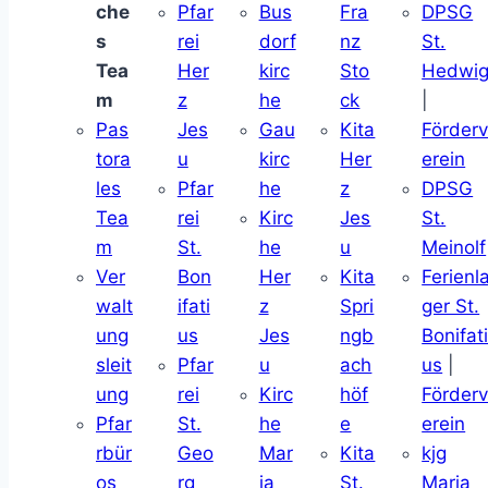
che
Pfar
Bus
Fra
DPSG
s
rei
dorf
nz
St.
Tea
Her
kirc
Sto
Hedwi
m
z
he
ck
|
Pas
Jes
Gau
Kita
Förder
tora
u
kirc
Her
erein
les
Pfar
he
z
DPSG
Tea
rei
Kirc
Jes
St.
m
St.
he
u
Meinolf
Ver
Bon
Her
Kita
Ferienl
walt
ifati
z
Spri
ger St.
ung
us
Jes
ngb
Bonifat
sleit
Pfar
u
ach
us
|
ung
rei
Kirc
höf
Förder
Pfar
St.
he
e
erein
rbür
Geo
Mar
Kita
kjg
os
rg
ia
St.
Maria