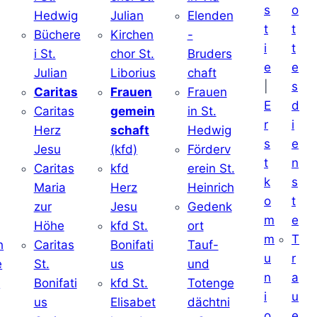
s
o
Hedwig
Julian
Elenden
t
t
Büchere
Kirchen
-
i
t
i St.
chor St.
Bruders
e
e
Julian
Liborius
chaft
|
s
j
Caritas
Frauen
Frauen
E
d
Caritas
gemein
in St.
r
i
Herz
schaft
Hedwig
s
e
Jesu
(kfd)
Förderv
t
n
Caritas
kfd
erein St.
k
s
j
Maria
Herz
Heinrich
o
t
zur
Jesu
Gedenk
m
e
Höhe
kfd St.
ort
m
T
h
Caritas
Bonifati
Tauf-
u
r
e
St.
us
und
n
a
d
Bonifati
kfd St.
Totenge
i
u
us
Elisabet
dächtni
o
e