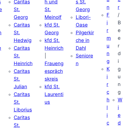
s
Caritas
h und
s St.
n
r
e
St.
St.
Georg
F
/
Georg
Meinolf
Libori-
i
B
Caritas
kfd St.
Oase
r
e
n
St.
Georg
Pilgerkir
m
e
Hedwig
kfd St.
che in
u
r
e
Caritas
Heinrich
Dahl
n
d
St.
|
Seniore
g
i
Heinrich
Fraueng
n
K
g
Caritas
espräch
i
u
St.
skreis
r
n
Julian
kfd St.
c
g
Caritas
Laurenti
h
W
St.
us
l
i
Liborius
i
e
Caritas
c
d
St.