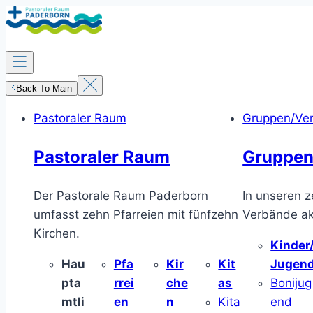
Zum
Inhalt
springen
Back To Main
Pastoraler Raum
Gruppen/Ve
Pastoraler Raum
Gruppen
Der Pastorale Raum Paderborn
In unseren z
umfasst zehn Pfarreien mit fünfzehn
Verbände akt
Kirchen.
Kinder
Hau
Pfa
Kir
Kit
Jugen
pta
rrei
che
as
Bonijug
mtli
en
n
Kita
end