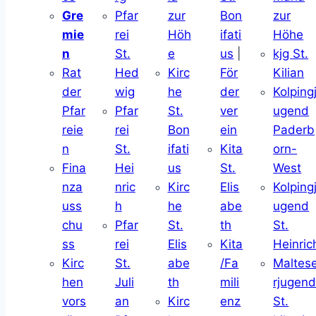
Gre
Pfar
zur
Bon
zur
mie
rei
Höh
ifati
Höhe
n
St.
e
us
|
kjg St.
Rat
Hed
Kirc
För
Kilian
der
wig
he
der
Kolping
Pfar
Pfar
St.
ver
ugend
reie
rei
Bon
ein
Paderb
n
St.
ifati
Kita
orn-
Fina
Hei
us
St.
West
nza
nric
Kirc
Elis
Kolping
uss
h
he
abe
ugend
chu
Pfar
St.
th
St.
ss
rei
Elis
Kita
Heinric
Kirc
St.
abe
/Fa
Maltes
hen
Juli
th
mili
rjugen
vors
an
Kirc
enz
St.