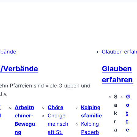
rbände
Glauben erfa
/Verbände
Glauben
erfahren
ehn Pfarreien sind viele Gruppen und
iv.
S
G
a
o
/
Arbeitn
Chöre
Kolping
k
t
d
ehmer-
Chorge
sfamilie
r
t
Bewegu
meinsch
Kolping
a
e
ng
aft St.
Paderb