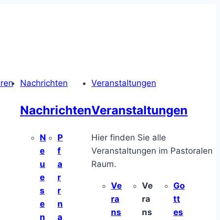
hren
Nachrichten
Veranstaltungen
Nachrichten
Veranstaltungen
N
P
Hier finden Sie alle
e
f
Veranstaltungen im Pastoralen
u
a
Raum.
e
r
Ve
Ve
Go
s
r
ra
ra
tt
e
n
ns
ns
es
n
a