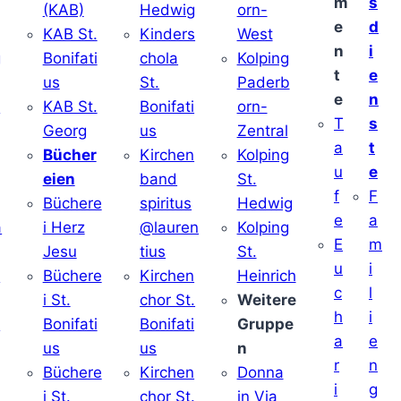
m
s
(KAB)
Hedwig
orn-
e
d
KAB St.
Kinders
West
n
i
g
Bonifati
chola
Kolping
t
e
us
St.
Paderb
e
n
v
KAB St.
Bonifati
orn-
T
s
Georg
us
Zentral
a
t
Bücher
Kirchen
Kolping
u
e
eien
band
St.
f
F
Büchere
spiritus
Hedwig
e
a
a
i Herz
@lauren
Kolping
E
m
Jesu
tius
St.
u
i
i
Büchere
Kirchen
Heinrich
c
l
i St.
chor St.
Weitere
h
i
v
Bonifati
Bonifati
Gruppe
a
e
us
us
n
r
n
Büchere
Kirchen
Donna
i
g
i St.
chor St.
in Via