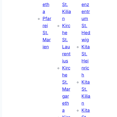
eth
St.
enz
a
Kilia
entr
Pfar
n
um
rei
Kirc
St.
St.
he
Hed
Mar
St.
wig
ien
Lau
Kita
rent
St.
ius
Hei
Kirc
nric
he
h
St.
Kita
Mar
St.
gar
Kilia
eth
n
a
Kita