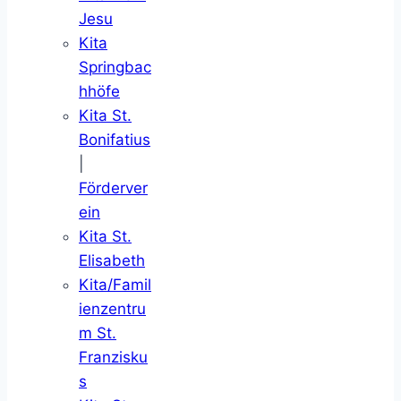
Jesu
Kita
Springbac
hhöfe
Kita St.
Bonifatius
|
Förderver
ein
Kita St.
Elisabeth
Kita/Famil
ienzentru
m St.
Franzisku
s