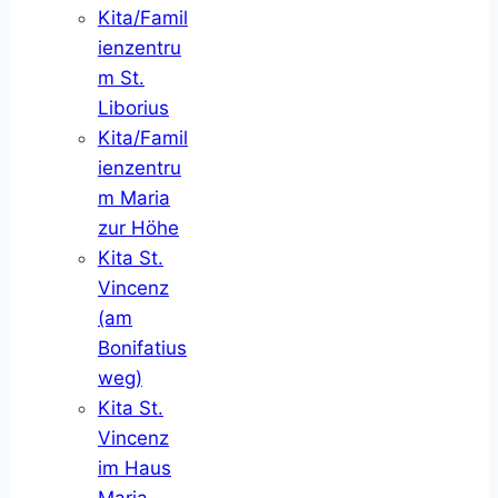
Kita/Famil
ienzentru
m St.
Liborius
Kita/Famil
ienzentru
m Maria
zur Höhe
Kita St.
Vincenz
(am
Bonifatius
weg)
Kita St.
Vincenz
im Haus