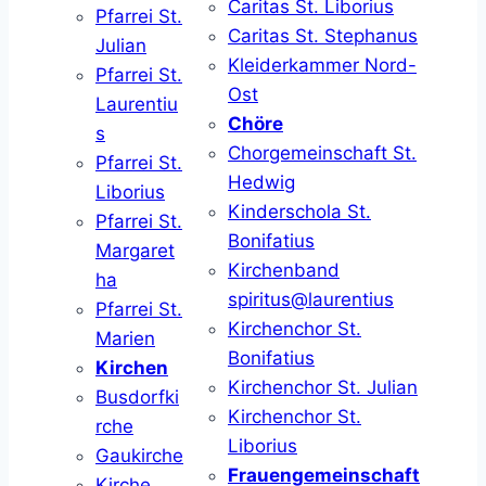
Caritas St. Liborius
Pfarrei St.
Caritas St. Stephanus
Julian
Kleiderkammer Nord-
Pfarrei St.
Ost
Laurentiu
Chöre
s
Chorgemeinschaft St.
Pfarrei St.
Hedwig
Liborius
Kinderschola St.
Pfarrei St.
Bonifatius
Margaret
Kirchenband
ha
spiritus@laurentius
Pfarrei St.
Kirchenchor St.
Marien
Bonifatius
Kirchen
Kirchenchor St. Julian
Busdorfki
Kirchenchor St.
rche
Liborius
Gaukirche
Frauengemeinschaft
Kirche