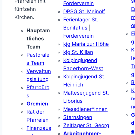
Pfarreien mit
s
Förderverein
fünfzehn
E
DPSG St. Meinolf
Kirchen.
m
Ferienlager St.
o
Bonifatius
|
Hauptam
F
Förderverein
tliches
g
kjg Maria zur Höhe
Team
K
kjg St. Kilian
Pastorale
h
Kolpingjugend
s Team
T
Paderborn-West
Verwaltun
g
Kolpingjugend St.
gsleitung
B
Heinrich
Pfarrbüro
K
Malteserjugend St.
s
n
Liborius
Gremien
n
Messdiener*innen
Rat der
G
Sternsingen
Pfarreien
d
Zeltlager St. Georg
Finanzaus
e
Arbeitnehmer-