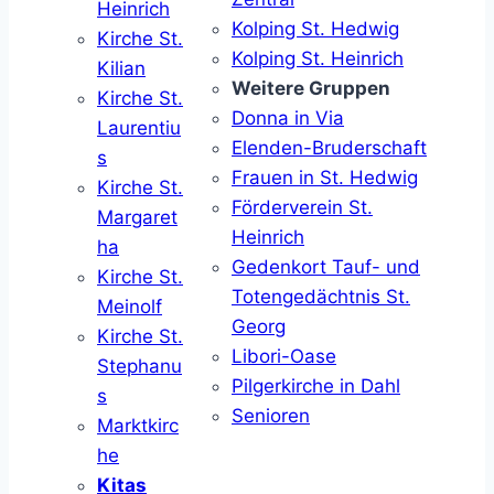
Heinrich
Kolping St. Hedwig
Kirche St.
Kolping St. Heinrich
Kilian
Weitere Gruppen
Kirche St.
Donna in Via
Laurentiu
Elenden-Bruderschaft
s
Frauen in St. Hedwig
Kirche St.
Förderverein St.
Margaret
Heinrich
ha
Gedenkort Tauf- und
Kirche St.
Totengedächtnis St.
Meinolf
Georg
Kirche St.
Libori-Oase
Stephanu
Pilgerkirche in Dahl
s
Senioren
Marktkirc
he
Kitas