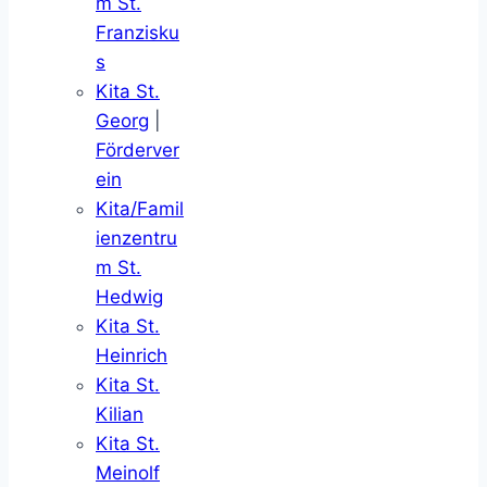
m St.
Franzisku
s
Kita St.
Georg
|
Förderver
ein
Kita/Famil
ienzentru
m St.
Hedwig
Kita St.
Heinrich
Kita St.
Kilian
Kita St.
Meinolf