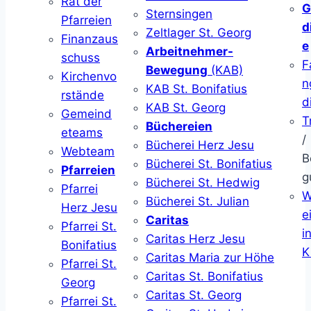
Rat der
G
Sternsingen
Pfarreien
d
Zeltlager St. Georg
Finanzaus
e
Arbeitnehmer-
schuss
F
Bewegung
(KAB)
Kirchenvo
n
KAB St. Bonifatius
rstände
d
KAB St. Georg
Gemeind
T
Büchereien
eteams
/
Bücherei Herz Jesu
Webteam
B
Bücherei St. Bonifatius
Pfarreien
g
Bücherei St. Hedwig
Pfarrei
W
Bücherei St. Julian
Herz Jesu
ei
Caritas
Pfarrei St.
i
Caritas Herz Jesu
Bonifatius
K
Caritas Maria zur Höhe
Pfarrei St.
Caritas St. Bonifatius
Georg
Caritas St. Georg
Pfarrei St.