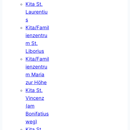
Kita St.
Laurentiu
s
Kita/Famil
ienzentru
m St.
Liborius
Kita/Famil
ienzentru
m Maria
zur Höhe
Kita St.
Vincenz
(am
Bonifatius
weg)
Kita St.