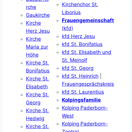
Kirchenchor St.
rche
Liborius
Gaukirche
Frauengemeinschaft
Kirche
(kfd)
Herz Jesu
kfd Herz Jesu
Kirche
kfd St. Bonifatius
Maria zur
kfd St. Elisabeth und
Höhe
St. Meinolf
Kirche St.
kfd St. Georg
Bonifatius
kfd St. Heinrich
|
Kirche St.
Frauengesprächskreis
Elisabeth
kfd St. Laurentius
Kirche St.
Kolpingsfamilie
Georg
Kolping Paderborn-
Kirche St.
West
Hedwig
Kolping Paderborn-
Kirche St.
Zentral