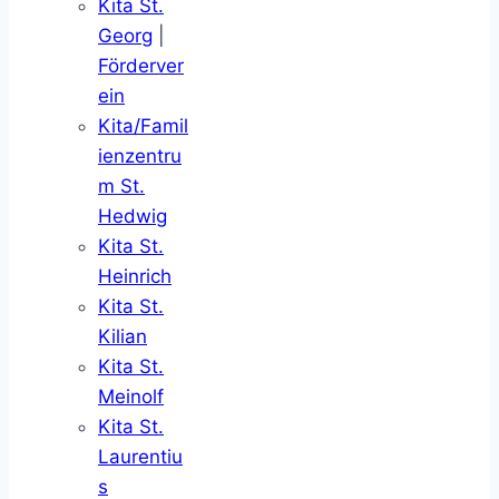
Kita St.
Georg
|
Förderver
ein
Kita/Famil
ienzentru
m St.
Hedwig
Kita St.
Heinrich
Kita St.
Kilian
Kita St.
Meinolf
Kita St.
Laurentiu
s