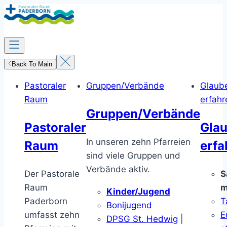
Zum
Inhalt
springen
Back To Main
Pastoraler
Gruppen/Verbände
Glaub
Raum
erfahr
Gruppen/Verbände
Pastoraler
Gla
In unseren zehn Pfarreien
Raum
erfa
sind viele Gruppen und
Verbände aktiv.
Der Pastorale
S
Raum
m
Kinder/Jugend
Paderborn
T
Bonijugend
umfasst zehn
E
DPSG St. Hedwig
|