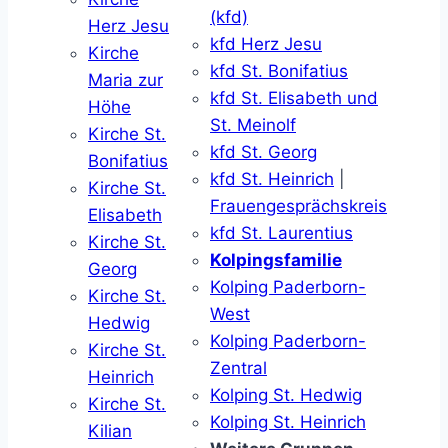
(kfd)
Herz Jesu
kfd Herz Jesu
Kirche
kfd St. Bonifatius
Maria zur
kfd St. Elisabeth und
Höhe
St. Meinolf
Kirche St.
kfd St. Georg
Bonifatius
kfd St. Heinrich
|
Kirche St.
Frauengesprächskreis
Elisabeth
kfd St. Laurentius
Kirche St.
Kolpingsfamilie
Georg
Kolping Paderborn-
Kirche St.
West
Hedwig
Kolping Paderborn-
Kirche St.
Zentral
Heinrich
Kolping St. Hedwig
Kirche St.
Kolping St. Heinrich
Kilian