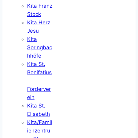
Kita Franz
Stock
Kita Herz
Jesu
Kita
Springbac
hhöfe
Kita St.
Bonifatius
|
Förderver
ein
Kita St.
Elisabeth
Kita/Famil
ienzentru