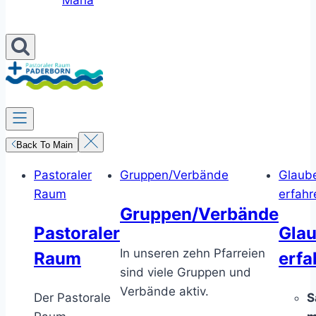
Maria
Back To Main
Pastoraler
Gruppen/Verbände
Glaub
Raum
erfahr
Gruppen/Verbände
Pastoraler
Gla
In unseren zehn Pfarreien
Raum
erfa
sind viele Gruppen und
Verbände aktiv.
Der Pastorale
S