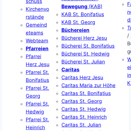
schuss
F
Bewegung
(KAB)
Kirchenvo
n
KAB St. Bonifatius
rstände
d
KAB St. Georg
Gemeind
T
Büchereien
eteams
/
Bücherei Herz Jesu
Webteam
B
Bücherei St. Bonifatius
Pfarreien
g
Bücherei St. Hedwig
Pfarrei
W
Bücherei St. Julian
Herz Jesu
ei
Caritas
Pfarrei St.
i
Caritas Herz Jesu
Bonifatius
K
Caritas Maria zur Höhe
Pfarrei St.
Caritas St. Bonifatius
Georg
Caritas St. Georg
Pfarrei St.
Caritas St. Hedwig
Hedwig
Caritas St. Heinrich
Pfarrei St.
Caritas St. Julian
Heinrich