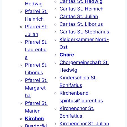
Caritas St. Hedwig
Hedwig
Caritas St. Heinrich
Pfarrei St.
Caritas St. Julian
Heinrich
Caritas St. Liborius
Pfarrei St.
Caritas St. Stephanus
Julian
Kleiderkammer Nord-
Pfarrei St.
Ost
Laurentiu
Chöre
s
Chorgemeinschaft St.
Pfarrei St.
Hedwig
Liborius
Kinderschola St.
Pfarrei St.
Bonifatius
Margaret
Kirchenband
ha
spiritus@laurentius
Pfarrei St.
Kirchenchor St.
Marien
Bonifatius
Kirchen
Kirchenchor St. Julian
Busdorfki