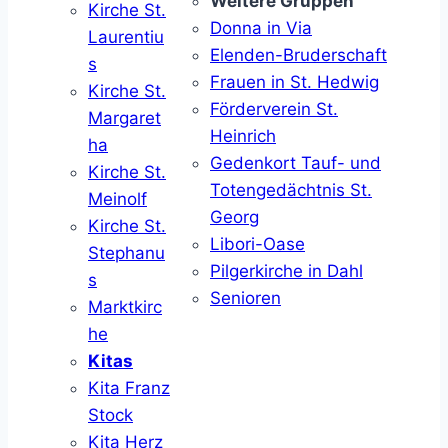
Weitere Gruppen
Kirche St.
Donna in Via
Laurentiu
Elenden-Bruderschaft
s
Frauen in St. Hedwig
Kirche St.
Förderverein St.
Margaret
Heinrich
ha
Gedenkort Tauf- und
Kirche St.
Totengedächtnis St.
Meinolf
Georg
Kirche St.
Libori-Oase
Stephanu
Pilgerkirche in Dahl
s
Senioren
Marktkirc
he
Kitas
Kita Franz
Stock
Kita Herz