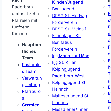
Raum
m
Kinder/Jugend
Paderborn
T
Bonijugend
umfasst zehn
E
DPSG St. Hedwig
|
Pfarreien mit
s
Förderverein
fünfzehn
E
DPSG St. Meinolf
Kirchen.
m
Ferienlager St.
o
Bonifatius
|
Hauptam
F
Förderverein
tliches
g
kjg Maria zur Höhe
Team
K
kjg St. Kilian
Pastorale
h
Kolpingjugend
s Team
T
Paderborn-West
Verwaltun
g
Kolpingjugend St.
gsleitung
B
Heinrich
Pfarrbüro
K
Malteserjugend St.
s
n
Liborius
Gremien
n
Messdiener*innen