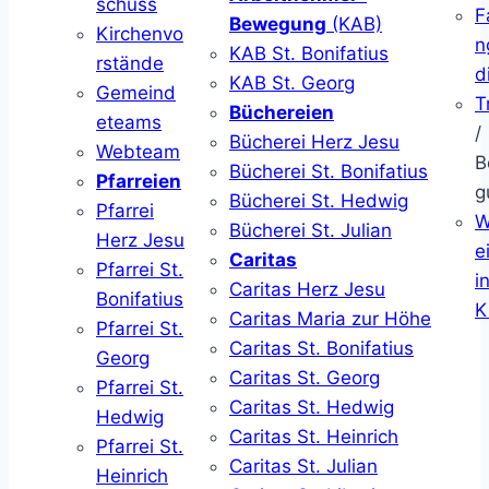
schuss
F
Bewegung
(KAB)
Kirchenvo
n
KAB St. Bonifatius
rstände
d
KAB St. Georg
Gemeind
T
Büchereien
eteams
/
Bücherei Herz Jesu
Webteam
B
Bücherei St. Bonifatius
Pfarreien
g
Bücherei St. Hedwig
Pfarrei
W
Bücherei St. Julian
Herz Jesu
ei
Caritas
Pfarrei St.
i
Caritas Herz Jesu
Bonifatius
K
Caritas Maria zur Höhe
Pfarrei St.
Caritas St. Bonifatius
Georg
Caritas St. Georg
Pfarrei St.
Caritas St. Hedwig
Hedwig
Caritas St. Heinrich
Pfarrei St.
Caritas St. Julian
Heinrich