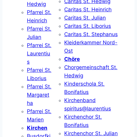
Caritas St. Hedwig
Hedwig
Caritas St. Heinrich
Pfarrei St.
Caritas St. Julian
Heinrich
Caritas St. Liborius
Pfarrei St.
Caritas St. Stephanus
Julian
Kleiderkammer Nord-
Pfarrei St.
Ost
Laurentiu
Chöre
s
Chorgemeinschaft St.
Pfarrei St.
Hedwig
Liborius
Kinderschola St.
Pfarrei St.
Bonifatius
Margaret
Kirchenband
ha
spiritus@laurentius
Pfarrei St.
Kirchenchor St.
Marien
Bonifatius
Kirchen
Kirchenchor St. Julian
Busdorfki