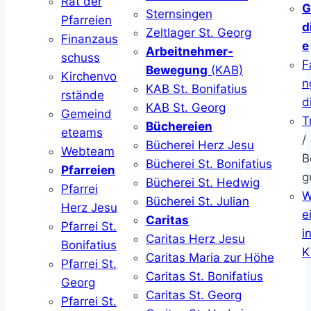
Rat der
G
Sternsingen
Pfarreien
d
Zeltlager St. Georg
Finanzaus
e
Arbeitnehmer-
schuss
F
Bewegung
(KAB)
Kirchenvo
n
KAB St. Bonifatius
rstände
d
KAB St. Georg
Gemeind
T
Büchereien
eteams
/
Bücherei Herz Jesu
Webteam
B
Bücherei St. Bonifatius
Pfarreien
g
Bücherei St. Hedwig
Pfarrei
W
Bücherei St. Julian
Herz Jesu
ei
Caritas
Pfarrei St.
i
Caritas Herz Jesu
Bonifatius
K
Caritas Maria zur Höhe
Pfarrei St.
Caritas St. Bonifatius
Georg
Caritas St. Georg
Pfarrei St.