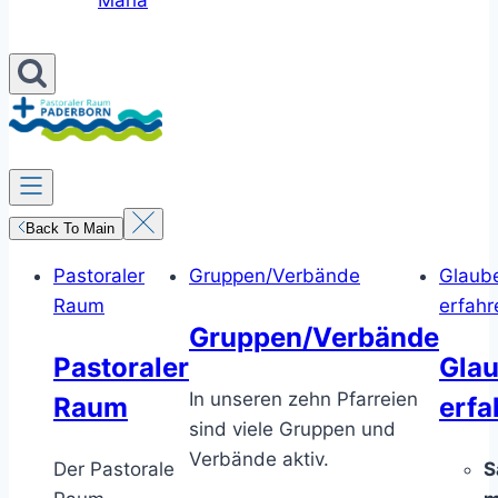
Maria
Back To Main
Pastoraler
Gruppen/Verbände
Glaub
Raum
erfahr
Gruppen/Verbände
Pastoraler
Gla
In unseren zehn Pfarreien
Raum
erfa
sind viele Gruppen und
Verbände aktiv.
Der Pastorale
S