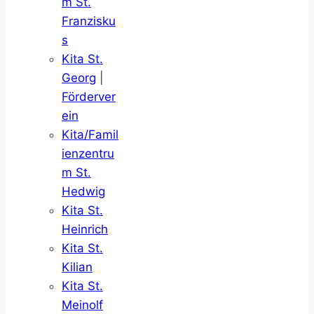
m St.
Franzisku
s
Kita St.
Georg
|
Förderver
ein
Kita/Famil
ienzentru
m St.
Hedwig
Kita St.
Heinrich
Kita St.
Kilian
Kita St.
Meinolf