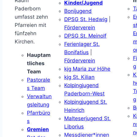
Raum
m
Kinder/Jugend
Paderborn
T
Bonijugend
umfasst zehn
E
DPSG St. Hedwig
|
Pfarreien mit
s
Förderverein
fünfzehn
E
DPSG St. Meinolf
Kirchen.
m
Ferienlager St.
o
Bonifatius
|
Hauptam
F
Förderverein
tliches
g
kjg Maria zur Höhe
Team
K
kjg St. Kilian
Pastorale
h
Kolpingjugend
s Team
T
Paderborn-West
Verwaltun
g
Kolpingjugend St.
gsleitung
B
Heinrich
Pfarrbüro
K
Malteserjugend St.
s
n
Liborius
Gremien
n
Messdiener*innen