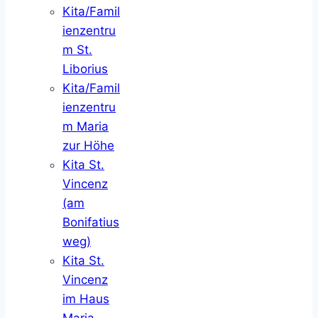
Kita/Famil
ienzentru
m St.
Liborius
Kita/Famil
ienzentru
m Maria
zur Höhe
Kita St.
Vincenz
(am
Bonifatius
weg)
Kita St.
Vincenz
im Haus