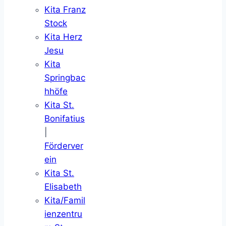
Kita Franz
Stock
Kita Herz
Jesu
Kita
Springbac
hhöfe
Kita St.
Bonifatius
|
Förderver
ein
Kita St.
Elisabeth
Kita/Famil
ienzentru