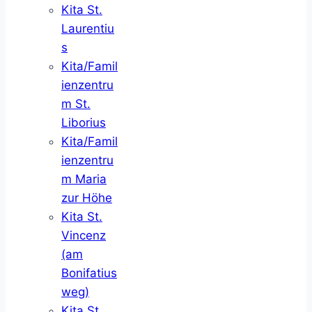
Kita St.
Laurentiu
s
Kita/Famil
ienzentru
m St.
Liborius
Kita/Famil
ienzentru
m Maria
zur Höhe
Kita St.
Vincenz
(am
Bonifatius
weg)
Kita St.