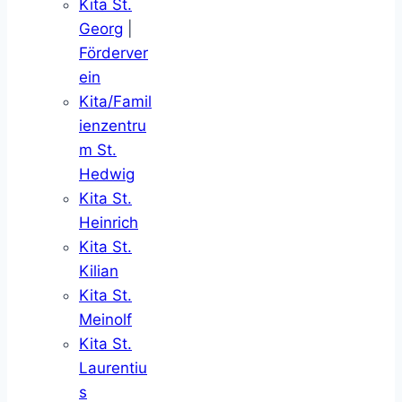
Kita St.
Georg
|
Förderver
ein
Kita/Famil
ienzentru
m St.
Hedwig
Kita St.
Heinrich
Kita St.
Kilian
Kita St.
Meinolf
Kita St.
Laurentiu
s