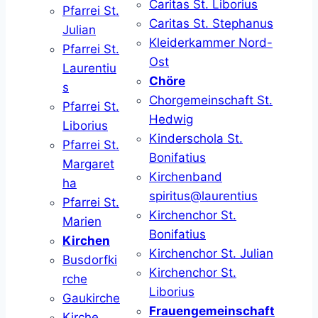
Caritas St. Liborius
Pfarrei St.
Caritas St. Stephanus
Julian
Kleiderkammer Nord-
Pfarrei St.
Ost
Laurentiu
Chöre
s
Chorgemeinschaft St.
Pfarrei St.
Hedwig
Liborius
Kinderschola St.
Pfarrei St.
Bonifatius
Margaret
Kirchenband
ha
spiritus@laurentius
Pfarrei St.
Kirchenchor St.
Marien
Bonifatius
Kirchen
Kirchenchor St. Julian
Busdorfki
Kirchenchor St.
rche
Liborius
Gaukirche
Frauengemeinschaft
Kirche