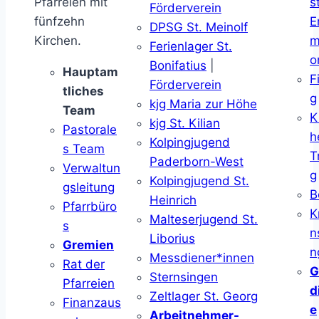
Pfarreien mit
s
Förderverein
fünfzehn
E
DPSG St. Meinolf
Kirchen.
m
Ferienlager St.
o
Bonifatius
|
Hauptam
F
Förderverein
tliches
g
kjg Maria zur Höhe
Team
K
kjg St. Kilian
Pastorale
h
Kolpingjugend
s Team
T
Paderborn-West
Verwaltun
g
Kolpingjugend St.
gsleitung
B
Heinrich
Pfarrbüro
K
Malteserjugend St.
s
n
Liborius
Gremien
n
Messdiener*innen
Rat der
G
Sternsingen
Pfarreien
d
Zeltlager St. Georg
Finanzaus
e
Arbeitnehmer-