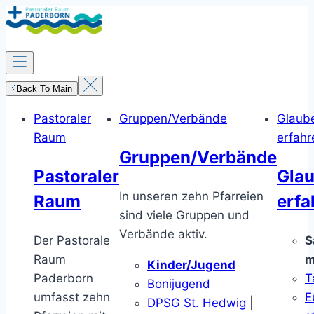
Zum
Inhalt
springen
Back To Main
Pastoraler
Gruppen/Verbände
Glaub
Raum
erfahr
Gruppen/Verbände
Pastoraler
Gla
In unseren zehn Pfarreien
Raum
erfa
sind viele Gruppen und
Verbände aktiv.
Der Pastorale
S
Raum
m
Kinder/Jugend
Paderborn
T
Bonijugend
umfasst zehn
E
DPSG St. Hedwig
|