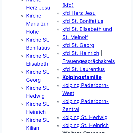
(kfd)
Herz Jesu
kfd Herz Jesu
Kirche
kfd St. Bonifatius
Maria zur
kfd St. Elisabeth und
Höhe
St. Meinolf
Kirche St.
kfd St. Georg
Bonifatius
kfd St. Heinrich
|
Kirche St.
Frauengesprächskreis
Elisabeth
kfd St. Laurentius
Kirche St.
Kolpingsfamilie
Georg
Kolping Paderborn-
Kirche St.
West
Hedwig
Kolping Paderborn-
Kirche St.
Zentral
Heinrich
Kolping St. Hedwig
Kirche St.
Kolping St. Heinrich
Kilian