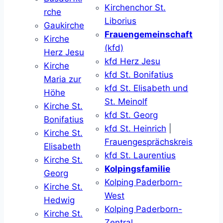
Kirchenchor St.
rche
Liborius
Gaukirche
Frauengemeinschaft
Kirche
(kfd)
Herz Jesu
kfd Herz Jesu
Kirche
kfd St. Bonifatius
Maria zur
kfd St. Elisabeth und
Höhe
St. Meinolf
Kirche St.
kfd St. Georg
Bonifatius
kfd St. Heinrich
|
Kirche St.
Frauengesprächskreis
Elisabeth
kfd St. Laurentius
Kirche St.
Kolpingsfamilie
Georg
Kolping Paderborn-
Kirche St.
West
Hedwig
Kolping Paderborn-
Kirche St.
Zentral