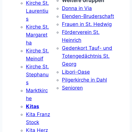
Weitere Gruppen
Kirche St.
Donna in Via
Laurentiu
Elenden-Bruderschaft
s
Frauen in St. Hedwig
Kirche St.
Förderverein St.
Margaret
Heinrich
ha
Gedenkort Tauf- und
Kirche St.
Totengedächtnis St.
Meinolf
Georg
Kirche St.
Libori-Oase
Stephanu
Pilgerkirche in Dahl
s
Senioren
Marktkirc
he
Kitas
Kita Franz
Stock
Kita Herz