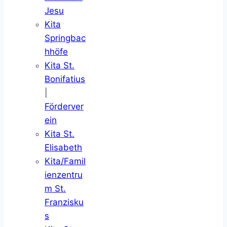
Jesu
Kita
Springbac
hhöfe
Kita St.
Bonifatius
|
Förderver
ein
Kita St.
Elisabeth
Kita/Famil
ienzentru
m St.
Franzisku
s