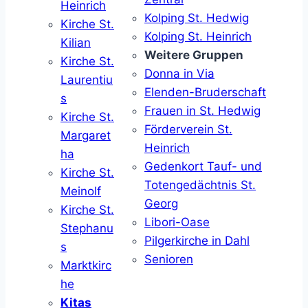
Heinrich
Kolping St. Hedwig
Kirche St.
Kolping St. Heinrich
Kilian
Weitere Gruppen
Kirche St.
Donna in Via
Laurentiu
Elenden-Bruderschaft
s
Frauen in St. Hedwig
Kirche St.
Förderverein St.
Margaret
Heinrich
ha
Gedenkort Tauf- und
Kirche St.
Totengedächtnis St.
Meinolf
Georg
Kirche St.
Libori-Oase
Stephanu
Pilgerkirche in Dahl
s
Senioren
Marktkirc
he
Kitas