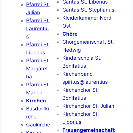
Caritas St. Liborius
Pfarrei St.
Caritas St. Stephanus
Julian
Kleiderkammer Nord-
Pfarrei St.
Ost
Laurentiu
Chöre
s
Chorgemeinschaft St.
Pfarrei St.
Hedwig
Liborius
Kinderschola St.
Pfarrei St.
Bonifatius
Margaret
Kirchenband
ha
spiritus@laurentius
Pfarrei St.
Kirchenchor St.
Marien
Bonifatius
Kirchen
Kirchenchor St. Julian
Busdorfki
Kirchenchor St.
rche
Liborius
Gaukirche
Frauengemeinschaft
Kirche