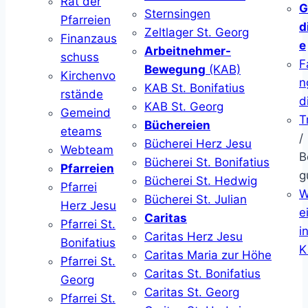
Rat der
G
Sternsingen
Pfarreien
d
Zeltlager St. Georg
Finanzaus
e
Arbeitnehmer-
schuss
F
Bewegung
(KAB)
Kirchenvo
n
KAB St. Bonifatius
rstände
d
KAB St. Georg
Gemeind
T
Büchereien
eteams
/
Bücherei Herz Jesu
Webteam
B
Bücherei St. Bonifatius
Pfarreien
g
Bücherei St. Hedwig
Pfarrei
W
Bücherei St. Julian
Herz Jesu
ei
Caritas
Pfarrei St.
i
Caritas Herz Jesu
Bonifatius
K
Caritas Maria zur Höhe
Pfarrei St.
Caritas St. Bonifatius
Georg
Caritas St. Georg
Pfarrei St.