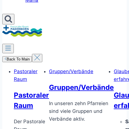
Maria
Back To Main
Pastoraler
Gruppen/Verbände
Glaub
Raum
erfahr
Gruppen/Verbände
Pastoraler
Gla
In unseren zehn Pfarreien
Raum
erfa
sind viele Gruppen und
Verbände aktiv.
Der Pastorale
S