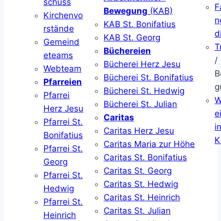
schuss
F
Bewegung
(KAB)
Kirchenvo
n
KAB St. Bonifatius
rstände
d
KAB St. Georg
Gemeind
T
Büchereien
eteams
/
Bücherei Herz Jesu
Webteam
B
Bücherei St. Bonifatius
Pfarreien
g
Bücherei St. Hedwig
Pfarrei
W
Bücherei St. Julian
Herz Jesu
ei
Caritas
Pfarrei St.
i
Caritas Herz Jesu
Bonifatius
K
Caritas Maria zur Höhe
Pfarrei St.
Caritas St. Bonifatius
Georg
Caritas St. Georg
Pfarrei St.
Caritas St. Hedwig
Hedwig
Caritas St. Heinrich
Pfarrei St.
Caritas St. Julian
Heinrich