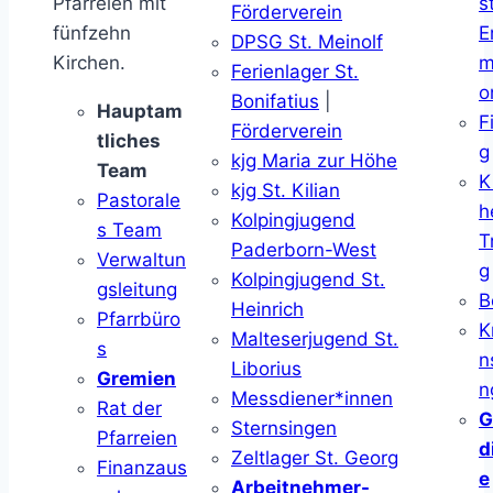
Pfarreien mit
s
Förderverein
fünfzehn
E
DPSG St. Meinolf
Kirchen.
m
Ferienlager St.
o
Bonifatius
|
Hauptam
F
Förderverein
tliches
g
kjg Maria zur Höhe
Team
K
kjg St. Kilian
Pastorale
h
Kolpingjugend
s Team
T
Paderborn-West
Verwaltun
g
Kolpingjugend St.
gsleitung
B
Heinrich
Pfarrbüro
K
Malteserjugend St.
s
n
Liborius
Gremien
n
Messdiener*innen
Rat der
G
Sternsingen
Pfarreien
d
Zeltlager St. Georg
Finanzaus
e
Arbeitnehmer-