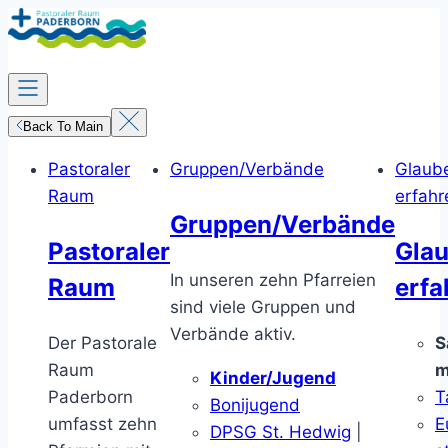
Zum
Inhalt
springen
Back To Main
Pastoraler
Gruppen/Verbände
Glaub
Raum
erfahr
Gruppen/Verbände
Pastoraler
Gla
In unseren zehn Pfarreien
Raum
erfa
sind viele Gruppen und
Verbände aktiv.
Der Pastorale
S
Raum
m
Kinder/Jugend
Paderborn
T
Bonijugend
umfasst zehn
E
DPSG St. Hedwig
|