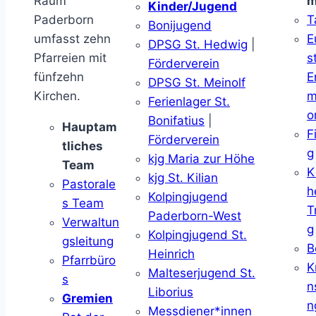
Raum
m
Kinder/Jugend
Paderborn
T
Bonijugend
umfasst zehn
E
DPSG St. Hedwig
|
Pfarreien mit
s
Förderverein
fünfzehn
E
DPSG St. Meinolf
Kirchen.
m
Ferienlager St.
o
Bonifatius
|
Hauptam
F
Förderverein
tliches
g
kjg Maria zur Höhe
Team
K
kjg St. Kilian
Pastorale
h
Kolpingjugend
s Team
T
Paderborn-West
Verwaltun
g
Kolpingjugend St.
gsleitung
B
Heinrich
Pfarrbüro
K
Malteserjugend St.
s
n
Liborius
Gremien
n
Messdiener*innen