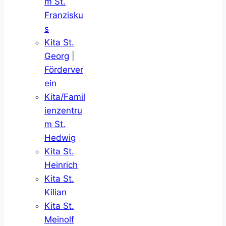
m St.
Franzisku
s
Kita St.
Georg
|
Förderver
ein
Kita/Famil
ienzentru
m St.
Hedwig
Kita St.
Heinrich
Kita St.
Kilian
Kita St.
Meinolf