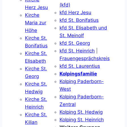
(kfd)
Herz Jesu
kfd Herz Jesu
Kirche
kfd St. Bonifatius
Maria zur
kfd St. Elisabeth und
Höhe
St. Meinolf
Kirche St.
kfd St. Georg
Bonifatius
kfd St. Heinrich
|
Kirche St.
Frauengesprächskreis
Elisabeth
kfd St. Laurentius
Kirche St.
Kolpingsfamilie
Georg
Kolping Paderborn-
Kirche St.
West
Hedwig
Kolping Paderborn-
Kirche St.
Zentral
Heinrich
Kolping St. Hedwig
Kirche St.
Kolping St. Heinrich
Kilian