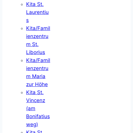
Kita St.
Laurentiu
s
Kita/Famil
ienzentru
m St.
Liborius
Kita/Famil
ienzentru
m Maria
zur Höhe
Kita St.
Vincenz
(am
Bonifatius
weg)
Kita St.