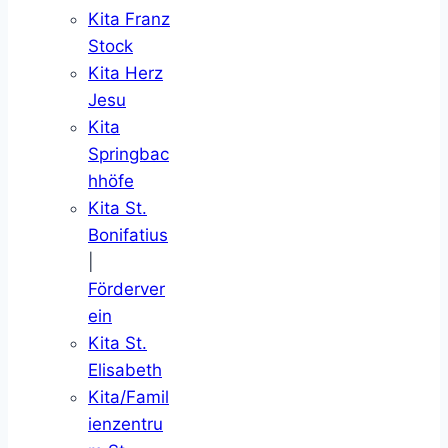
Kita Franz
Stock
Kita Herz
Jesu
Kita
Springbac
hhöfe
Kita St.
Bonifatius
|
Förderver
ein
Kita St.
Elisabeth
Kita/Famil
ienzentru