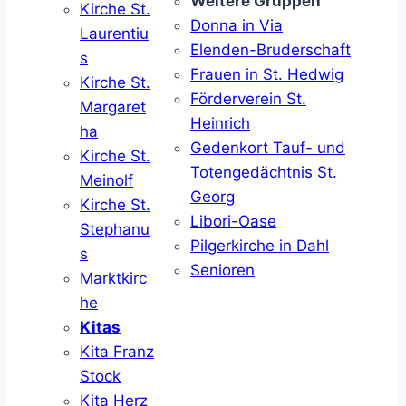
Weitere Gruppen
Kirche St.
Donna in Via
Laurentiu
Elenden-Bruderschaft
s
Frauen in St. Hedwig
Kirche St.
Förderverein St.
Margaret
Heinrich
ha
Gedenkort Tauf- und
Kirche St.
Totengedächtnis St.
Meinolf
Georg
Kirche St.
Libori-Oase
Stephanu
Pilgerkirche in Dahl
s
Senioren
Marktkirc
he
Kitas
Kita Franz
Stock
Kita Herz