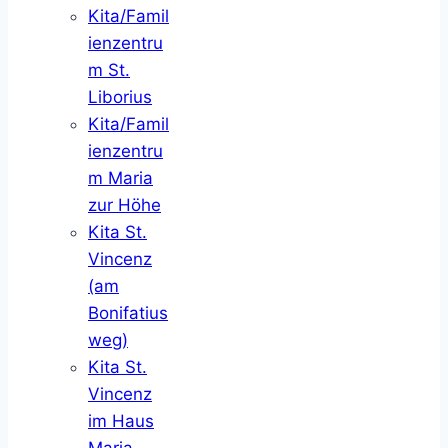
Kita/Famil
ienzentru
m St.
Liborius
Kita/Famil
ienzentru
m Maria
zur Höhe
Kita St.
Vincenz
(am
Bonifatius
weg)
Kita St.
Vincenz
im Haus