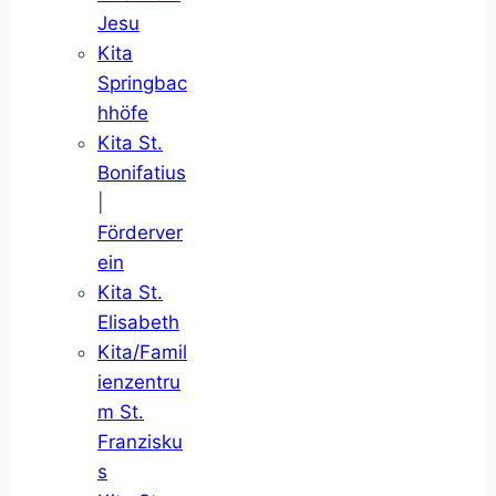
Jesu
Kita
Springbac
hhöfe
Kita St.
Bonifatius
|
Förderver
ein
Kita St.
Elisabeth
Kita/Famil
ienzentru
m St.
Franzisku
s