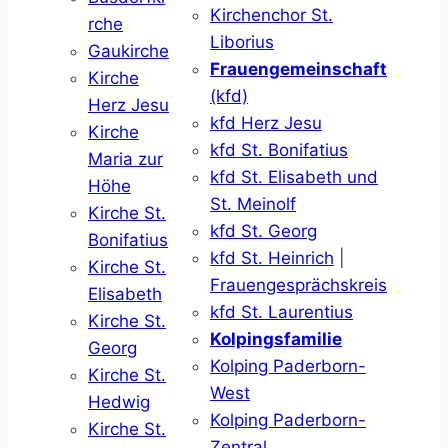
Kirchenchor St.
rche
Liborius
Gaukirche
Frauengemeinschaft
Kirche
(kfd)
Herz Jesu
kfd Herz Jesu
Kirche
kfd St. Bonifatius
Maria zur
kfd St. Elisabeth und
Höhe
St. Meinolf
Kirche St.
kfd St. Georg
Bonifatius
kfd St. Heinrich
|
Kirche St.
Frauengesprächskreis
Elisabeth
kfd St. Laurentius
Kirche St.
Kolpingsfamilie
Georg
Kolping Paderborn-
Kirche St.
West
Hedwig
Kolping Paderborn-
Kirche St.
Zentral