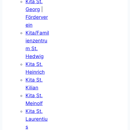
Kita St.
Georg
|
Förderver
ein
Kita/Famil
ienzentru
m St.
Hedwig
Kita St.
Heinrich
Kita St.
Kilian
Kita St.
Meinolf
Kita St.
Laurentiu
s