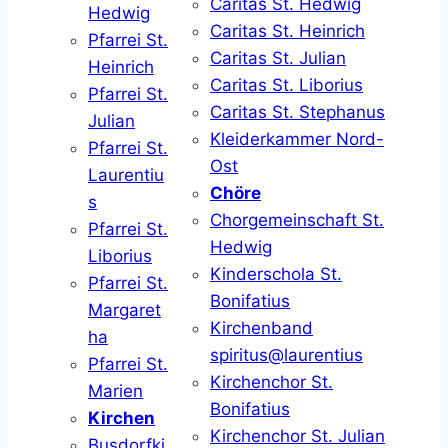
Caritas St. Hedwig
Hedwig
Caritas St. Heinrich
Pfarrei St.
Caritas St. Julian
Heinrich
Caritas St. Liborius
Pfarrei St.
Caritas St. Stephanus
Julian
Kleiderkammer Nord-
Pfarrei St.
Ost
Laurentiu
Chöre
s
Chorgemeinschaft St.
Pfarrei St.
Hedwig
Liborius
Kinderschola St.
Pfarrei St.
Bonifatius
Margaret
Kirchenband
ha
spiritus@laurentius
Pfarrei St.
Kirchenchor St.
Marien
Bonifatius
Kirchen
Kirchenchor St. Julian
Busdorfki