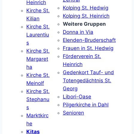
Heinrich
Kolping St. Hedwig
Kirche St.
Kolping St. Heinrich
Kilian
Weitere Gruppen
Kirche St.
Donna in Via
Laurentiu
Elenden-Bruderschaft
s
Frauen in St. Hedwig
Kirche St.
Förderverein St.
Margaret
Heinrich
ha
Gedenkort Tauf- und
Kirche St.
Totengedächtnis St.
Meinolf
Georg
Kirche St.
Libori-Oase
Stephanu
Pilgerkirche in Dahl
s
Senioren
Marktkirc
he
Kitas