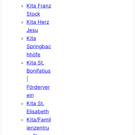
Kita Franz
Stock
Kita Herz
Jesu
Kita
Springbac
hhöfe
Kita St.
Bonifatius
|
Förderver
ein
Kita St.
Elisabeth
Kita/Famil
ienzentru