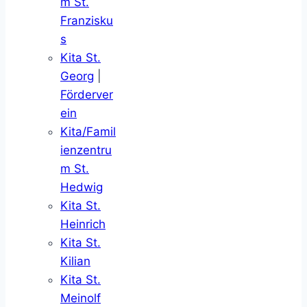
m St.
Franzisku
s
Kita St.
Georg
|
Förderver
ein
Kita/Famil
ienzentru
m St.
Hedwig
Kita St.
Heinrich
Kita St.
Kilian
Kita St.
Meinolf