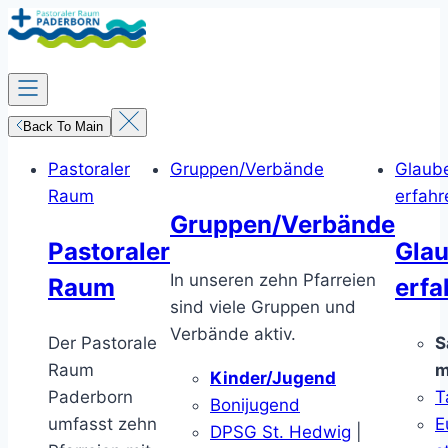
Zum
Inhalt
springen
Back To Main
Pastoraler
Gruppen/Verbände
Glaub
Raum
erfahr
Gruppen/Verbände
Pastoraler
Gla
In unseren zehn Pfarreien
Raum
erfa
sind viele Gruppen und
Verbände aktiv.
Der Pastorale
S
Raum
m
Kinder/Jugend
Paderborn
T
Bonijugend
umfasst zehn
E
DPSG St. Hedwig
|