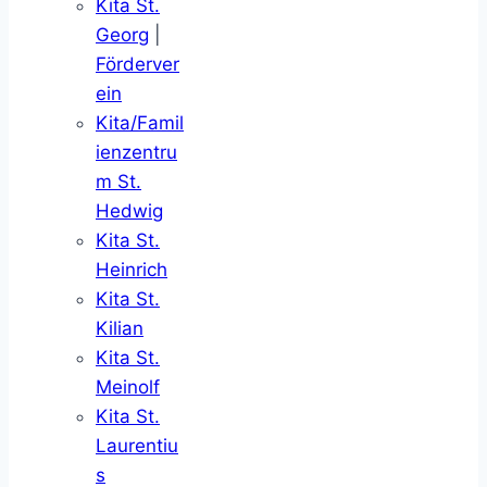
Kita St.
Georg
|
Förderver
ein
Kita/Famil
ienzentru
m St.
Hedwig
Kita St.
Heinrich
Kita St.
Kilian
Kita St.
Meinolf
Kita St.
Laurentiu
s