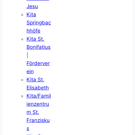
Jesu
Kita
Springbac
hhöfe
Kita St.
Bonifatius
|
Förderver
ein
Kita St.
Elisabeth
Kita/Famil
ienzentru
m St.
Franzisku
s