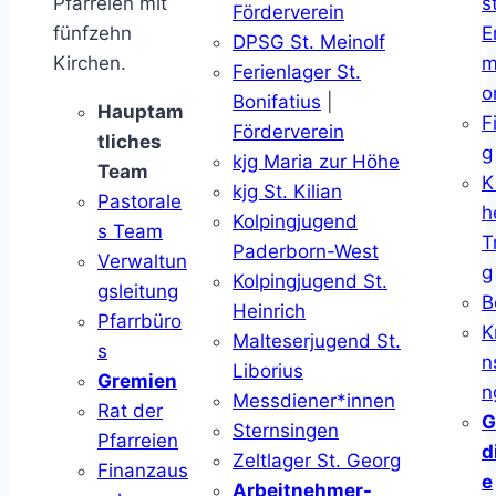
Pfarreien mit
s
Förderverein
fünfzehn
E
DPSG St. Meinolf
Kirchen.
m
Ferienlager St.
o
Bonifatius
|
Hauptam
F
Förderverein
tliches
g
kjg Maria zur Höhe
Team
K
kjg St. Kilian
Pastorale
h
Kolpingjugend
s Team
T
Paderborn-West
Verwaltun
g
Kolpingjugend St.
gsleitung
B
Heinrich
Pfarrbüro
K
Malteserjugend St.
s
n
Liborius
Gremien
n
Messdiener*innen
Rat der
G
Sternsingen
Pfarreien
d
Zeltlager St. Georg
Finanzaus
e
Arbeitnehmer-