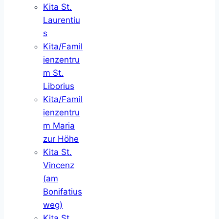
Kita St.
Laurentiu
s
Kita/Famil
ienzentru
m St.
Liborius
Kita/Famil
ienzentru
m Maria
zur Höhe
Kita St.
Vincenz
(am
Bonifatius
weg)
Kita St.