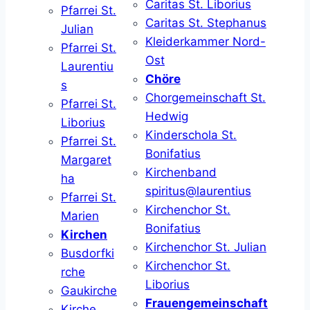
Caritas St. Liborius
Pfarrei St.
Caritas St. Stephanus
Julian
Kleiderkammer Nord-
Pfarrei St.
Ost
Laurentiu
Chöre
s
Chorgemeinschaft St.
Pfarrei St.
Hedwig
Liborius
Kinderschola St.
Pfarrei St.
Bonifatius
Margaret
Kirchenband
ha
spiritus@laurentius
Pfarrei St.
Kirchenchor St.
Marien
Bonifatius
Kirchen
Kirchenchor St. Julian
Busdorfki
Kirchenchor St.
rche
Liborius
Gaukirche
Frauengemeinschaft
Kirche