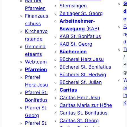
Rat der
G
Sternsingen
Pfarreien
d
Zeltlager St. Georg
Finanzaus
e
Arbeitnehmer-
schuss
F
Bewegung
(KAB)
Kirchenvo
n
KAB St. Bonifatius
rstände
d
KAB St. Georg
Gemeind
T
Büchereien
eteams
/
Bücherei Herz Jesu
Webteam
B
Bücherei St. Bonifatius
Pfarreien
g
Bücherei St. Hedwig
Pfarrei
W
Bücherei St. Julian
Herz Jesu
ei
Caritas
Pfarrei St.
i
Caritas Herz Jesu
Bonifatius
K
Caritas Maria zur Höhe
Pfarrei St.
Caritas St. Bonifatius
Georg
Caritas St. Georg
Pfarrei St.