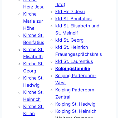
(kfd)
Herz Jesu
kfd Herz Jesu
Kirche
kfd St. Bonifatius
Maria zur
kfd St. Elisabeth und
Höhe
St. Meinolf
Kirche St.
kfd St. Georg
Bonifatius
kfd St. Heinrich
|
Kirche St.
Frauengesprächskreis
Elisabeth
kfd St. Laurentius
Kirche St.
Kolpingsfamilie
Georg
Kolping Paderborn-
Kirche St.
West
Hedwig
Kolping Paderborn-
Kirche St.
Zentral
Heinrich
Kolping St. Hedwig
Kirche St.
Kolping St. Heinrich
Kilian