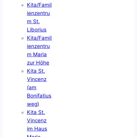
Kita/Famil
ienzentru
m St.
Liborius
Kita/Famil
ienzentru
m Maria
zur Höhe
Kita St.
Vincenz
(am
Bonifatius
weg)
Kita St.
Vincenz
im Haus