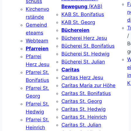
schuss
F
Bewegung
(KAB)
Kirchenvo
n
KAB St. Bonifatius
rstände
d
KAB St. Georg
Gemeind
T
Büchereien
eteams
/
Bücherei Herz Jesu
Webteam
B
Bücherei St. Bonifatius
Pfarreien
g
Bücherei St. Hedwig
Pfarrei
W
Bücherei St. Julian
Herz Jesu
ei
Caritas
Pfarrei St.
i
Caritas Herz Jesu
Bonifatius
K
Caritas Maria zur Höhe
Pfarrei St.
Caritas St. Bonifatius
Georg
Caritas St. Georg
Pfarrei St.
Caritas St. Hedwig
Hedwig
Caritas St. Heinrich
Pfarrei St.
Caritas St. Julian
Heinrich