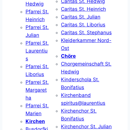
Caritas St. Hedwig
Hedwig
Caritas St. Heinrich
Pfarrei St.
Caritas St. Julian
Heinrich
Caritas St. Liborius
Pfarrei St.
Caritas St. Stephanus
Julian
Kleiderkammer Nord-
Pfarrei St.
Ost
Laurentiu
Chöre
s
Chorgemeinschaft St.
Pfarrei St.
Hedwig
Liborius
Kinderschola St.
Pfarrei St.
Bonifatius
Margaret
Kirchenband
ha
spiritus@laurentius
Pfarrei St.
Kirchenchor St.
Marien
Bonifatius
Kirchen
Kirchenchor St. Julian
Busdorfki