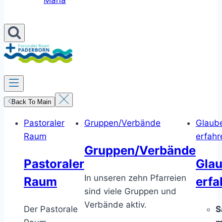
Maria
Back To Main
Pastoraler
Gruppen/Verbände
Glaub
Raum
erfahr
Gruppen/Verbände
Pastoraler
Gla
In unseren zehn Pfarreien
Raum
erfa
sind viele Gruppen und
Verbände aktiv.
Der Pastorale
S