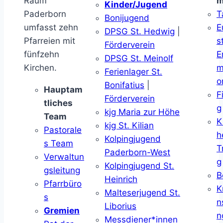
Raum
m
Kinder/Jugend
Paderborn
T
Bonijugend
umfasst zehn
E
DPSG St. Hedwig
|
Pfarreien mit
s
Förderverein
fünfzehn
E
DPSG St. Meinolf
Kirchen.
m
Ferienlager St.
o
Bonifatius
|
Hauptam
F
Förderverein
tliches
g
kjg Maria zur Höhe
Team
K
kjg St. Kilian
Pastorale
h
Kolpingjugend
s Team
T
Paderborn-West
Verwaltun
g
Kolpingjugend St.
gsleitung
B
Heinrich
Pfarrbüro
K
Malteserjugend St.
s
n
Liborius
Gremien
n
Messdiener*innen