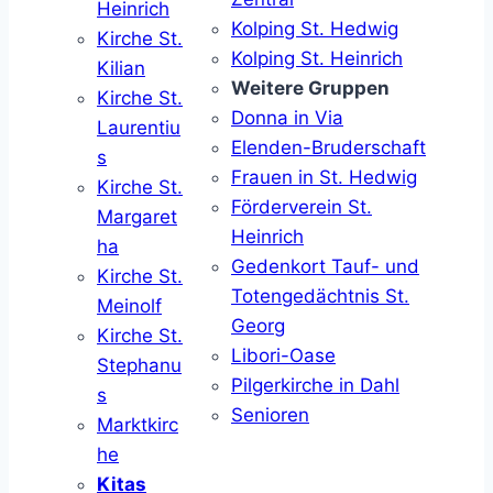
Heinrich
Kolping St. Hedwig
Kirche St.
Kolping St. Heinrich
Kilian
Weitere Gruppen
Kirche St.
Donna in Via
Laurentiu
Elenden-Bruderschaft
s
Frauen in St. Hedwig
Kirche St.
Förderverein St.
Margaret
Heinrich
ha
Gedenkort Tauf- und
Kirche St.
Totengedächtnis St.
Meinolf
Georg
Kirche St.
Libori-Oase
Stephanu
Pilgerkirche in Dahl
s
Senioren
Marktkirc
he
Kitas