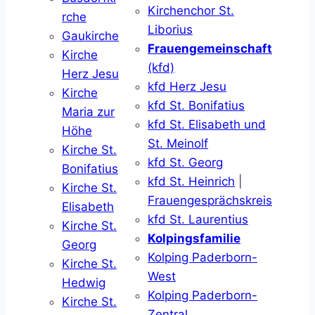
Kirchenchor St.
rche
Liborius
Gaukirche
Frauengemeinschaft
Kirche
(kfd)
Herz Jesu
kfd Herz Jesu
Kirche
kfd St. Bonifatius
Maria zur
kfd St. Elisabeth und
Höhe
St. Meinolf
Kirche St.
kfd St. Georg
Bonifatius
kfd St. Heinrich
|
Kirche St.
Frauengesprächskreis
Elisabeth
kfd St. Laurentius
Kirche St.
Kolpingsfamilie
Georg
Kolping Paderborn-
Kirche St.
West
Hedwig
Kolping Paderborn-
Kirche St.
Zentral