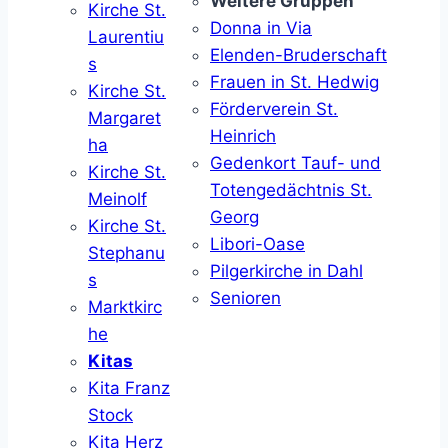
Weitere Gruppen
Kirche St.
Donna in Via
Laurentiu
Elenden-Bruderschaft
s
Frauen in St. Hedwig
Kirche St.
Förderverein St.
Margaret
Heinrich
ha
Gedenkort Tauf- und
Kirche St.
Totengedächtnis St.
Meinolf
Georg
Kirche St.
Libori-Oase
Stephanu
Pilgerkirche in Dahl
s
Senioren
Marktkirc
he
Kitas
Kita Franz
Stock
Kita Herz