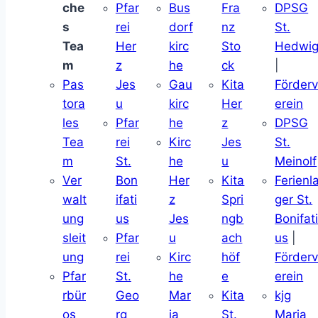
che
Pfar
Bus
Fra
DPSG
s
rei
dorf
nz
St.
Tea
Her
kirc
Sto
Hedwi
m
z
he
ck
|
Pas
Jes
Gau
Kita
Förder
tora
u
kirc
Her
erein
les
Pfar
he
z
DPSG
Tea
rei
Kirc
Jes
St.
m
St.
he
u
Meinolf
Ver
Bon
Her
Kita
Ferienl
walt
ifati
z
Spri
ger St.
ung
us
Jes
ngb
Bonifat
sleit
Pfar
u
ach
us
|
ung
rei
Kirc
höf
Förder
Pfar
St.
he
e
erein
rbür
Geo
Mar
Kita
kjg
os
rg
ia
St.
Maria