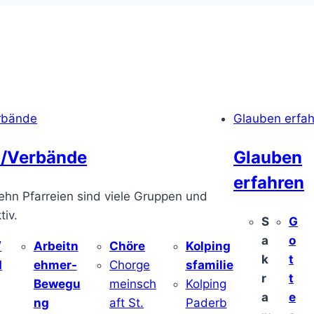
rbände
Glauben erfa
/Verbände
Glauben
erfahren
ehn Pfarreien sind viele Gruppen und
iv.
S
G
a
o
/
Arbeitn
Chöre
Kolping
k
t
d
ehmer-
Chorge
sfamilie
r
t
Bewegu
meinsch
Kolping
a
e
ng
aft St.
Paderb