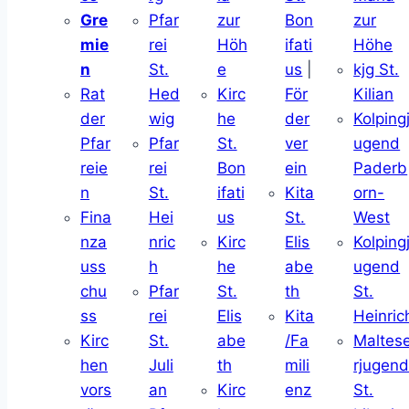
Gre
Pfar
zur
Bon
zur
mie
rei
Höh
ifati
Höhe
n
St.
e
us
|
kjg St.
Rat
Hed
Kirc
För
Kilian
der
wig
he
der
Kolping
Pfar
Pfar
St.
ver
ugend
reie
rei
Bon
ein
Paderb
n
St.
ifati
Kita
orn-
Fina
Hei
us
St.
West
nza
nric
Kirc
Elis
Kolping
uss
h
he
abe
ugend
chu
Pfar
St.
th
St.
ss
rei
Elis
Kita
Heinric
Kirc
St.
abe
/Fa
Maltes
hen
Juli
th
mili
rjugen
vors
an
Kirc
enz
St.