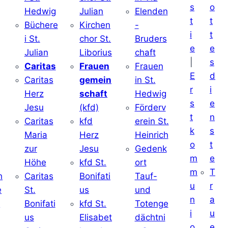
s
o
Hedwig
Julian
Elenden
t
t
Büchere
Kirchen
-
i
t
i St.
chor St.
Bruders
e
e
Julian
Liborius
chaft
|
s
j
Caritas
Frauen
Frauen
E
d
Caritas
gemein
in St.
r
i
Herz
schaft
Hedwig
s
e
Jesu
(kfd)
Förderv
t
n
Caritas
kfd
erein St.
k
s
j
Maria
Herz
Heinrich
o
t
zur
Jesu
Gedenk
m
e
Höhe
kfd St.
ort
m
T
h
Caritas
Bonifati
Tauf-
u
r
e
St.
us
und
n
a
d
Bonifati
kfd St.
Totenge
i
u
us
Elisabet
dächtni
o
e