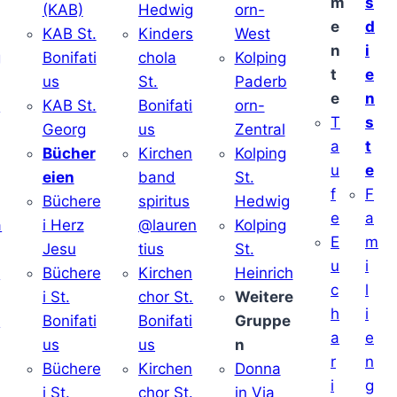
m
s
(KAB)
Hedwig
orn-
e
d
KAB St.
Kinders
West
n
i
g
Bonifati
chola
Kolping
t
e
us
St.
Paderb
e
n
v
KAB St.
Bonifati
orn-
T
s
Georg
us
Zentral
a
t
Bücher
Kirchen
Kolping
u
e
eien
band
St.
f
F
Büchere
spiritus
Hedwig
e
a
a
i Herz
@lauren
Kolping
E
m
Jesu
tius
St.
u
i
i
Büchere
Kirchen
Heinrich
c
l
i St.
chor St.
Weitere
h
i
v
Bonifati
Bonifati
Gruppe
a
e
us
us
n
r
n
Büchere
Kirchen
Donna
i
g
i St.
chor St.
in Via