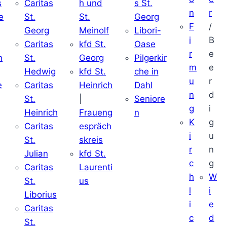
s
Caritas
h und
s St.
n
r
e
St.
St.
Georg
F
/
Georg
Meinolf
Libori-
i
B
Caritas
kfd St.
Oase
r
e
n
St.
Georg
Pilgerkir
m
e
Hedwig
kfd St.
che in
u
r
e
Caritas
Heinrich
Dahl
n
d
St.
|
Seniore
g
i
Heinrich
Fraueng
n
K
g
Caritas
espräch
i
u
St.
skreis
r
n
Julian
kfd St.
c
g
Caritas
Laurenti
h
W
St.
us
l
i
Liborius
i
e
Caritas
c
d
St.