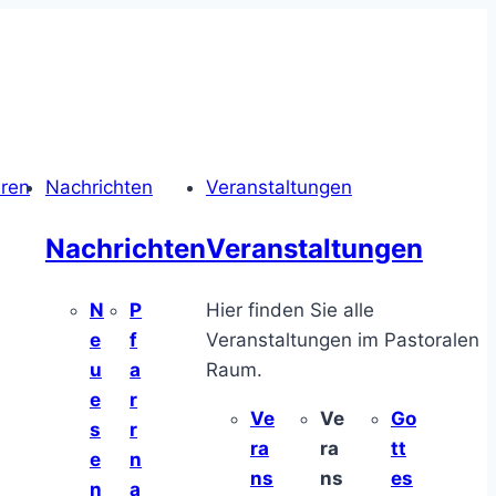
hren
Nachrichten
Veranstaltungen
Nachrichten
Veranstaltungen
N
P
Hier finden Sie alle
e
f
Veranstaltungen im Pastoralen
u
a
Raum.
e
r
Ve
Ve
Go
s
r
ra
ra
tt
e
n
ns
ns
es
n
a