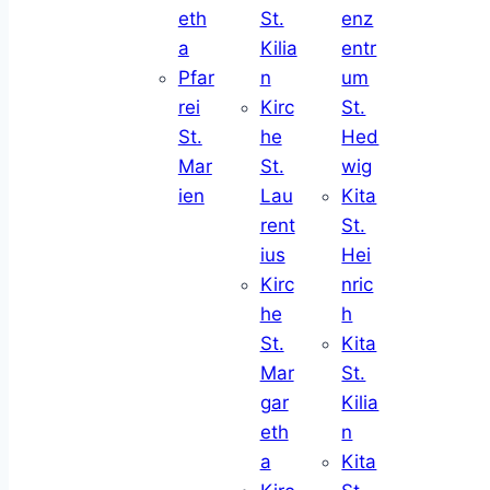
eth
St.
enz
a
Kilia
entr
Pfar
n
um
rei
Kirc
St.
St.
he
Hed
Mar
St.
wig
ien
Lau
Kita
rent
St.
ius
Hei
Kirc
nric
he
h
St.
Kita
Mar
St.
gar
Kilia
eth
n
a
Kita