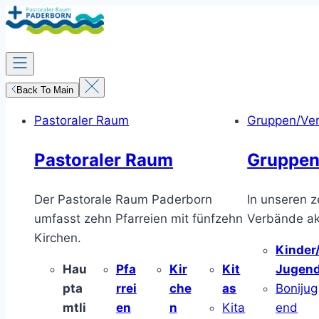
Zum
Inhalt
springen
Back To Main
Pastoraler Raum
Gruppen/Ve
Pastoraler Raum
Gruppen
Der Pastorale Raum Paderborn
In unseren z
umfasst zehn Pfarreien mit fünfzehn
Verbände akt
Kirchen.
Kinder
Hau
Pfa
Kir
Kit
Jugen
pta
rrei
che
as
Bonijug
mtli
en
n
Kita
end