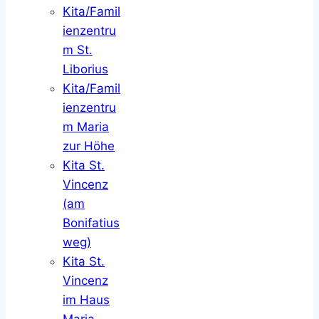
Kita/Famil
ienzentru
m St.
Liborius
Kita/Famil
ienzentru
m Maria
zur Höhe
Kita St.
Vincenz
(am
Bonifatius
weg)
Kita St.
Vincenz
im Haus