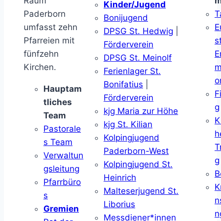
Raum
m
Kinder/Jugend
Paderborn
T
Bonijugend
umfasst zehn
E
DPSG St. Hedwig
|
Pfarreien mit
s
Förderverein
fünfzehn
E
DPSG St. Meinolf
Kirchen.
m
Ferienlager St.
o
Bonifatius
|
Hauptam
F
Förderverein
tliches
g
kjg Maria zur Höhe
Team
K
kjg St. Kilian
Pastorale
h
Kolpingjugend
s Team
T
Paderborn-West
Verwaltun
g
Kolpingjugend St.
gsleitung
B
Heinrich
Pfarrbüro
K
Malteserjugend St.
s
n
Liborius
Gremien
n
Messdiener*innen