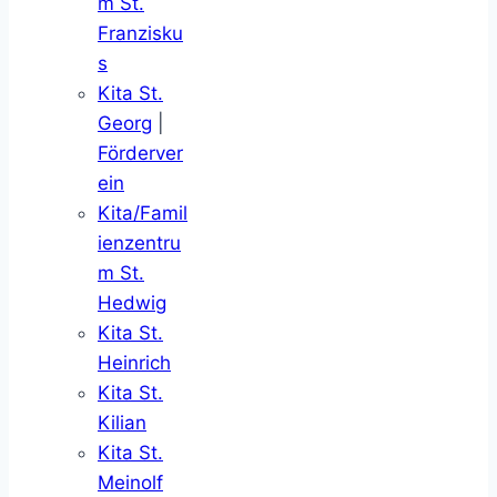
m St.
Franzisku
s
Kita St.
Georg
|
Förderver
ein
Kita/Famil
ienzentru
m St.
Hedwig
Kita St.
Heinrich
Kita St.
Kilian
Kita St.
Meinolf