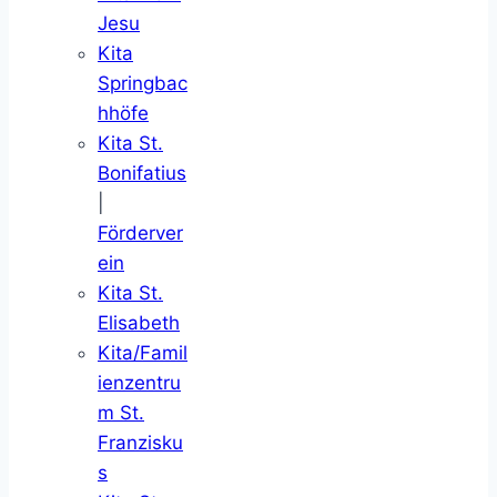
Jesu
Kita
Springbac
hhöfe
Kita St.
Bonifatius
|
Förderver
ein
Kita St.
Elisabeth
Kita/Famil
ienzentru
m St.
Franzisku
s