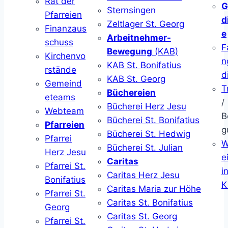
Rat der
G
Sternsingen
Pfarreien
d
Zeltlager St. Georg
Finanzaus
e
Arbeitnehmer-
schuss
F
Bewegung
(KAB)
Kirchenvo
n
KAB St. Bonifatius
rstände
d
KAB St. Georg
Gemeind
T
Büchereien
eteams
/
Bücherei Herz Jesu
Webteam
B
Bücherei St. Bonifatius
Pfarreien
g
Bücherei St. Hedwig
Pfarrei
W
Bücherei St. Julian
Herz Jesu
ei
Caritas
Pfarrei St.
i
Caritas Herz Jesu
Bonifatius
K
Caritas Maria zur Höhe
Pfarrei St.
Caritas St. Bonifatius
Georg
Caritas St. Georg
Pfarrei St.