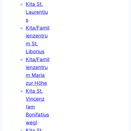
Kita St.
Laurentiu
s
Kita/Famil
ienzentru
m St.
Liborius
Kita/Famil
ienzentru
m Maria
zur Höhe
Kita St.
Vincenz
(am
Bonifatius
weg)
Kita St.