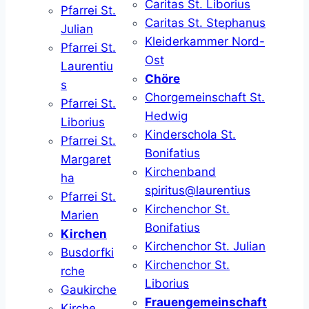
Caritas St. Liborius
Pfarrei St.
Caritas St. Stephanus
Julian
Kleiderkammer Nord-
Pfarrei St.
Ost
Laurentiu
Chöre
s
Chorgemeinschaft St.
Pfarrei St.
Hedwig
Liborius
Kinderschola St.
Pfarrei St.
Bonifatius
Margaret
Kirchenband
ha
spiritus@laurentius
Pfarrei St.
Kirchenchor St.
Marien
Bonifatius
Kirchen
Kirchenchor St. Julian
Busdorfki
Kirchenchor St.
rche
Liborius
Gaukirche
Frauengemeinschaft
Kirche