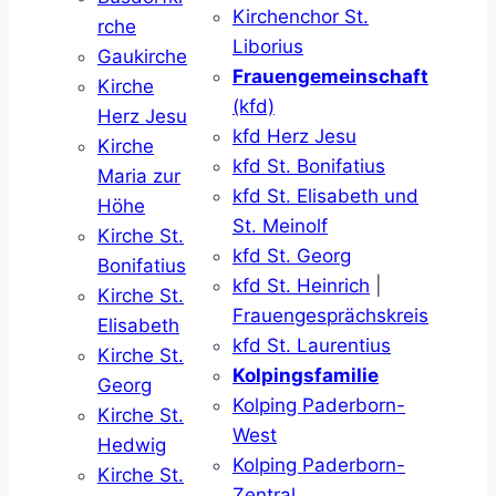
Kirchenchor St.
rche
Liborius
Gaukirche
Frauengemeinschaft
Kirche
(kfd)
Herz Jesu
kfd Herz Jesu
Kirche
kfd St. Bonifatius
Maria zur
kfd St. Elisabeth und
Höhe
St. Meinolf
Kirche St.
kfd St. Georg
Bonifatius
kfd St. Heinrich
|
Kirche St.
Frauengesprächskreis
Elisabeth
kfd St. Laurentius
Kirche St.
Kolpingsfamilie
Georg
Kolping Paderborn-
Kirche St.
West
Hedwig
Kolping Paderborn-
Kirche St.
Zentral