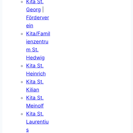
Kita St.
Georg
|
Förderver
ein
Kita/Famil
ienzentru
m St.
Hedwig
Kita St.
Heinrich
Kita St.
Kilian
Kita St.
Meinolf
Kita St.
Laurentiu
s