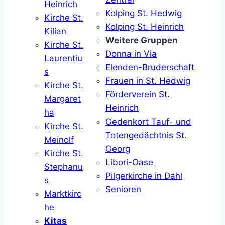
Heinrich
Kolping St. Hedwig
Kirche St.
Kolping St. Heinrich
Kilian
Weitere Gruppen
Kirche St.
Donna in Via
Laurentiu
Elenden-Bruderschaft
s
Frauen in St. Hedwig
Kirche St.
Förderverein St.
Margaret
Heinrich
ha
Gedenkort Tauf- und
Kirche St.
Totengedächtnis St.
Meinolf
Georg
Kirche St.
Libori-Oase
Stephanu
Pilgerkirche in Dahl
s
Senioren
Marktkirc
he
Kitas