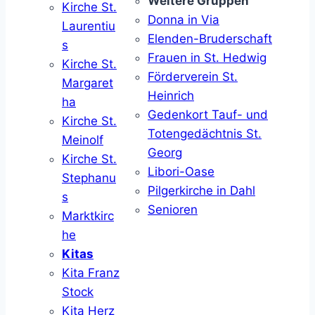
Weitere Gruppen
Kirche St.
Donna in Via
Laurentiu
Elenden-Bruderschaft
s
Frauen in St. Hedwig
Kirche St.
Förderverein St.
Margaret
Heinrich
ha
Gedenkort Tauf- und
Kirche St.
Totengedächtnis St.
Meinolf
Georg
Kirche St.
Libori-Oase
Stephanu
Pilgerkirche in Dahl
s
Senioren
Marktkirc
he
Kitas
Kita Franz
Stock
Kita Herz