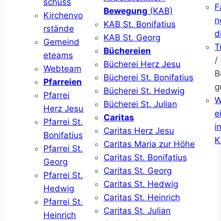
schuss
F
Bewegung
(KAB)
Kirchenvo
n
KAB St. Bonifatius
rstände
d
KAB St. Georg
Gemeind
T
Büchereien
eteams
/
Bücherei Herz Jesu
Webteam
B
Bücherei St. Bonifatius
Pfarreien
g
Bücherei St. Hedwig
Pfarrei
W
Bücherei St. Julian
Herz Jesu
ei
Caritas
Pfarrei St.
i
Caritas Herz Jesu
Bonifatius
K
Caritas Maria zur Höhe
Pfarrei St.
Caritas St. Bonifatius
Georg
Caritas St. Georg
Pfarrei St.
Caritas St. Hedwig
Hedwig
Caritas St. Heinrich
Pfarrei St.
Caritas St. Julian
Heinrich