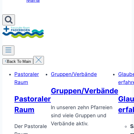
Maria
Back To Main
Pastoraler
Gruppen/Verbände
Glaub
Raum
erfahr
Gruppen/Verbände
Pastoraler
Gla
In unseren zehn Pfarreien
Raum
erfa
sind viele Gruppen und
Verbände aktiv.
Der Pastorale
S