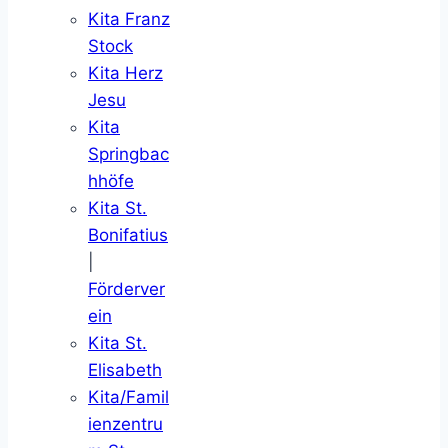
Kita Franz
Stock
Kita Herz
Jesu
Kita
Springbac
hhöfe
Kita St.
Bonifatius
|
Förderver
ein
Kita St.
Elisabeth
Kita/Famil
ienzentru