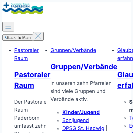
Zum
Inhalt
springen
Back To Main
Pastoraler
Gruppen/Verbände
Glaub
Raum
erfahr
Gruppen/Verbände
Pastoraler
Gla
In unseren zehn Pfarreien
Raum
erfa
sind viele Gruppen und
Verbände aktiv.
Der Pastorale
S
Raum
m
Kinder/Jugend
Paderborn
T
Bonijugend
umfasst zehn
E
DPSG St. Hedwig
|