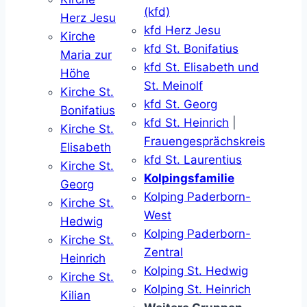
(kfd)
Herz Jesu
kfd Herz Jesu
Kirche
kfd St. Bonifatius
Maria zur
kfd St. Elisabeth und
Höhe
St. Meinolf
Kirche St.
kfd St. Georg
Bonifatius
kfd St. Heinrich
|
Kirche St.
Frauengesprächskreis
Elisabeth
kfd St. Laurentius
Kirche St.
Kolpingsfamilie
Georg
Kolping Paderborn-
Kirche St.
West
Hedwig
Kolping Paderborn-
Kirche St.
Zentral
Heinrich
Kolping St. Hedwig
Kirche St.
Kolping St. Heinrich
Kilian