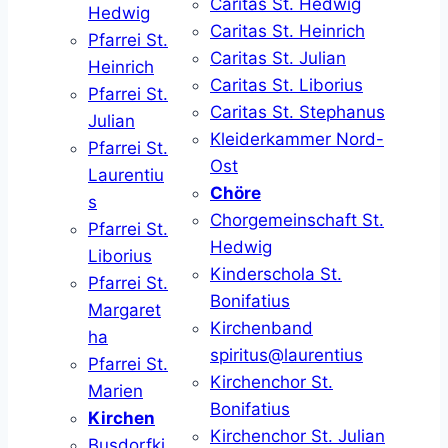
Caritas St. Hedwig
Hedwig
Caritas St. Heinrich
Pfarrei St.
Caritas St. Julian
Heinrich
Caritas St. Liborius
Pfarrei St.
Caritas St. Stephanus
Julian
Kleiderkammer Nord-
Pfarrei St.
Ost
Laurentiu
Chöre
s
Chorgemeinschaft St.
Pfarrei St.
Hedwig
Liborius
Kinderschola St.
Pfarrei St.
Bonifatius
Margaret
Kirchenband
ha
spiritus@laurentius
Pfarrei St.
Kirchenchor St.
Marien
Bonifatius
Kirchen
Kirchenchor St. Julian
Busdorfki