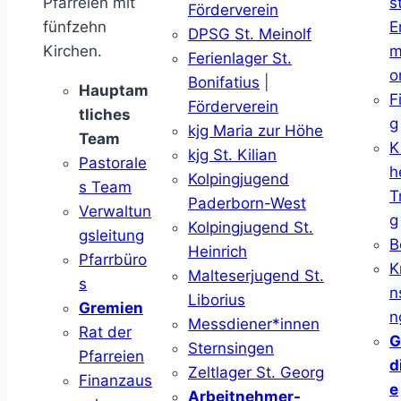
Pfarreien mit
s
Förderverein
fünfzehn
E
DPSG St. Meinolf
Kirchen.
m
Ferienlager St.
o
Bonifatius
|
Hauptam
F
Förderverein
tliches
g
kjg Maria zur Höhe
Team
K
kjg St. Kilian
Pastorale
h
Kolpingjugend
s Team
T
Paderborn-West
Verwaltun
g
Kolpingjugend St.
gsleitung
B
Heinrich
Pfarrbüro
K
Malteserjugend St.
s
n
Liborius
Gremien
n
Messdiener*innen
Rat der
G
Sternsingen
Pfarreien
d
Zeltlager St. Georg
Finanzaus
e
Arbeitnehmer-