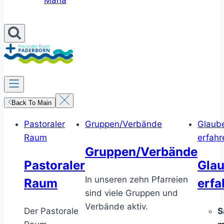
Maria
Back To Main
Pastoraler
Gruppen/Verbände
Glaub
Raum
erfahr
Gruppen/Verbände
Pastoraler
Gla
In unseren zehn Pfarreien
Raum
erfa
sind viele Gruppen und
Verbände aktiv.
Der Pastorale
S