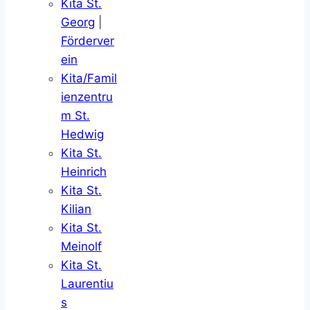
Kita St.
Georg
|
Förderver
ein
Kita/Famil
ienzentru
m St.
Hedwig
Kita St.
Heinrich
Kita St.
Kilian
Kita St.
Meinolf
Kita St.
Laurentiu
s