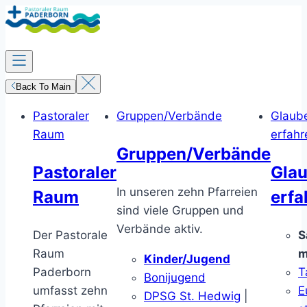
Zum
Inhalt
springen
Back To Main
Pastoraler
Gruppen/Verbände
Glaub
Raum
erfahr
Gruppen/Verbände
Pastoraler
Gla
In unseren zehn Pfarreien
Raum
erfa
sind viele Gruppen und
Verbände aktiv.
Der Pastorale
S
Raum
m
Kinder/Jugend
Paderborn
T
Bonijugend
umfasst zehn
E
DPSG St. Hedwig
|