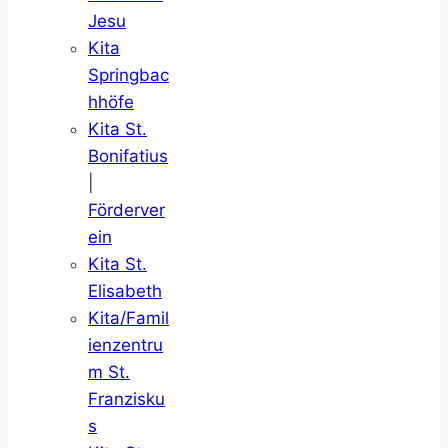
Jesu
Kita
Springbac
hhöfe
Kita St.
Bonifatius
|
Förderver
ein
Kita St.
Elisabeth
Kita/Famil
ienzentru
m St.
Franzisku
s