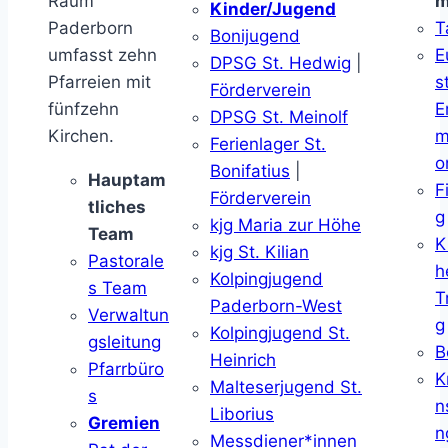
Raum
m
Kinder/Jugend
Paderborn
T
Bonijugend
umfasst zehn
E
DPSG St. Hedwig
|
Pfarreien mit
s
Förderverein
fünfzehn
E
DPSG St. Meinolf
Kirchen.
m
Ferienlager St.
o
Bonifatius
|
Hauptam
F
Förderverein
tliches
g
kjg Maria zur Höhe
Team
K
kjg St. Kilian
Pastorale
h
Kolpingjugend
s Team
T
Paderborn-West
Verwaltun
g
Kolpingjugend St.
gsleitung
B
Heinrich
Pfarrbüro
K
Malteserjugend St.
s
n
Liborius
Gremien
n
Messdiener*innen