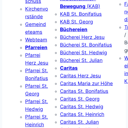
schuss
F
Bewegung
(KAB)
Kirchenvo
n
KAB St. Bonifatius
rstände
d
KAB St. Georg
Gemeind
T
Büchereien
eteams
/
Bücherei Herz Jesu
Webteam
B
Bücherei St. Bonifatius
Pfarreien
g
Bücherei St. Hedwig
Pfarrei
W
Bücherei St. Julian
Herz Jesu
ei
Caritas
Pfarrei St.
i
Caritas Herz Jesu
Bonifatius
K
Caritas Maria zur Höhe
Pfarrei St.
Caritas St. Bonifatius
Georg
Caritas St. Georg
Pfarrei St.
Caritas St. Hedwig
Hedwig
Caritas St. Heinrich
Pfarrei St.
Caritas St. Julian
Heinrich