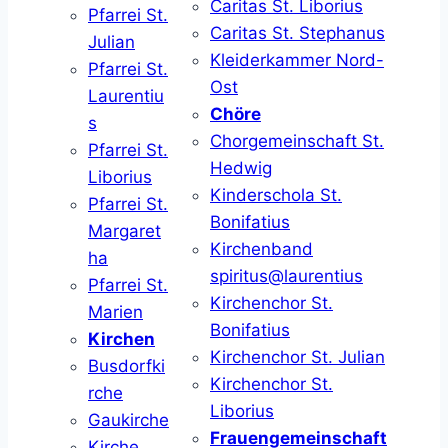
Caritas St. Liborius
Pfarrei St.
Caritas St. Stephanus
Julian
Kleiderkammer Nord-
Pfarrei St.
Ost
Laurentiu
Chöre
s
Chorgemeinschaft St.
Pfarrei St.
Hedwig
Liborius
Kinderschola St.
Pfarrei St.
Bonifatius
Margaret
Kirchenband
ha
spiritus@laurentius
Pfarrei St.
Kirchenchor St.
Marien
Bonifatius
Kirchen
Kirchenchor St. Julian
Busdorfki
Kirchenchor St.
rche
Liborius
Gaukirche
Frauengemeinschaft
Kirche