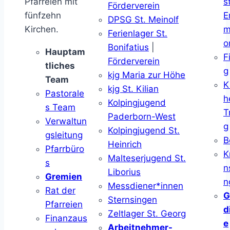
Pfarreien mit
s
Förderverein
fünfzehn
E
DPSG St. Meinolf
Kirchen.
m
Ferienlager St.
o
Bonifatius
|
Hauptam
F
Förderverein
tliches
g
kjg Maria zur Höhe
Team
K
kjg St. Kilian
Pastorale
h
Kolpingjugend
s Team
T
Paderborn-West
Verwaltun
g
Kolpingjugend St.
gsleitung
B
Heinrich
Pfarrbüro
K
Malteserjugend St.
s
n
Liborius
Gremien
n
Messdiener*innen
Rat der
G
Sternsingen
Pfarreien
d
Zeltlager St. Georg
Finanzaus
e
Arbeitnehmer-