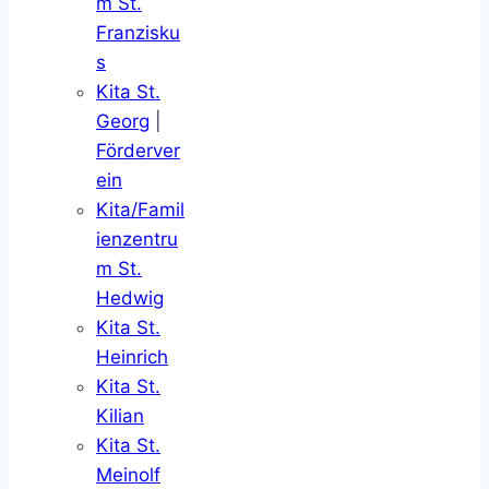
m St.
Franzisku
s
Kita St.
Georg
|
Förderver
ein
Kita/Famil
ienzentru
m St.
Hedwig
Kita St.
Heinrich
Kita St.
Kilian
Kita St.
Meinolf