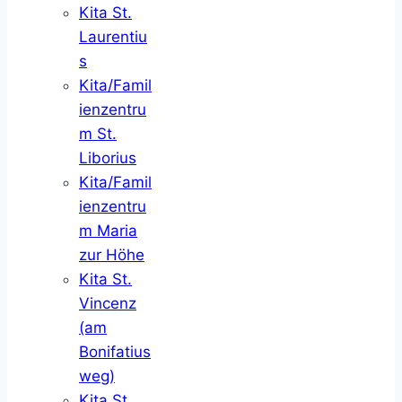
Kita St.
Laurentiu
s
Kita/Famil
ienzentru
m St.
Liborius
Kita/Famil
ienzentru
m Maria
zur Höhe
Kita St.
Vincenz
(am
Bonifatius
weg)
Kita St.