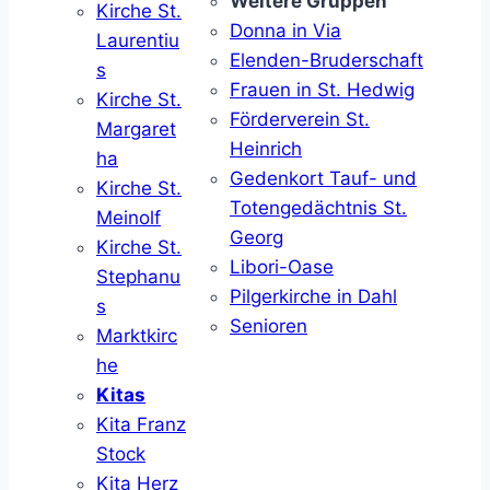
Weitere Gruppen
Kirche St.
Donna in Via
Laurentiu
Elenden-Bruderschaft
s
Frauen in St. Hedwig
Kirche St.
Förderverein St.
Margaret
Heinrich
ha
Gedenkort Tauf- und
Kirche St.
Totengedächtnis St.
Meinolf
Georg
Kirche St.
Libori-Oase
Stephanu
Pilgerkirche in Dahl
s
Senioren
Marktkirc
he
Kitas
Kita Franz
Stock
Kita Herz