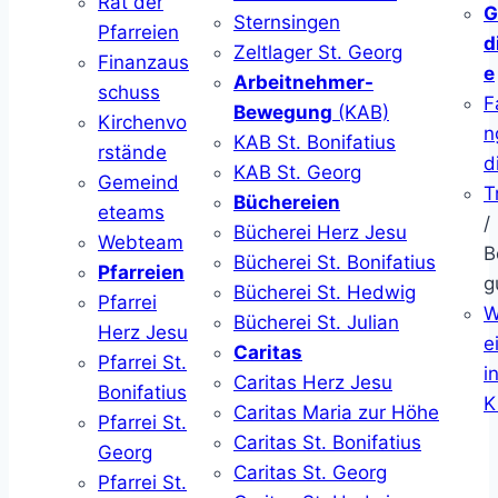
Rat der
G
Sternsingen
Pfarreien
d
Zeltlager St. Georg
Finanzaus
e
Arbeitnehmer-
schuss
F
Bewegung
(KAB)
Kirchenvo
n
KAB St. Bonifatius
rstände
d
KAB St. Georg
Gemeind
T
Büchereien
eteams
/
Bücherei Herz Jesu
Webteam
B
Bücherei St. Bonifatius
Pfarreien
g
Bücherei St. Hedwig
Pfarrei
W
Bücherei St. Julian
Herz Jesu
ei
Caritas
Pfarrei St.
i
Caritas Herz Jesu
Bonifatius
K
Caritas Maria zur Höhe
Pfarrei St.
Caritas St. Bonifatius
Georg
Caritas St. Georg
Pfarrei St.