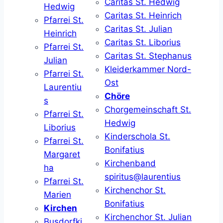
Caritas St. Hedwig
Hedwig
Caritas St. Heinrich
Pfarrei St.
Caritas St. Julian
Heinrich
Caritas St. Liborius
Pfarrei St.
Caritas St. Stephanus
Julian
Kleiderkammer Nord-
Pfarrei St.
Ost
Laurentiu
Chöre
s
Chorgemeinschaft St.
Pfarrei St.
Hedwig
Liborius
Kinderschola St.
Pfarrei St.
Bonifatius
Margaret
Kirchenband
ha
spiritus@laurentius
Pfarrei St.
Kirchenchor St.
Marien
Bonifatius
Kirchen
Kirchenchor St. Julian
Busdorfki