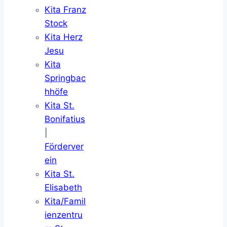
Kita Franz
Stock
Kita Herz
Jesu
Kita
Springbac
hhöfe
Kita St.
Bonifatius
|
Förderver
ein
Kita St.
Elisabeth
Kita/Famil
ienzentru