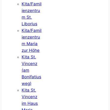
Kita/Famil
ienzentru
m St.
Liborius
Kita/Famil
ienzentru
m Maria
zur Höhe
Kita St.
Vincenz
(am
Bonifatius
weg)
Kita St.
Vincenz
im Haus