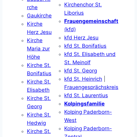
Kirchenchor St.
rche
Liborius
Gaukirche
Frauengemeinschaft
Kirche
(kfd)
Herz Jesu
kfd Herz Jesu
Kirche
kfd St. Bonifatius
Maria zur
kfd St. Elisabeth und
Höhe
St. Meinolf
Kirche St.
kfd St. Georg
Bonifatius
kfd St. Heinrich
|
Kirche St.
Frauengesprächskreis
Elisabeth
kfd St. Laurentius
Kirche St.
Kolpingsfamilie
Georg
Kolping Paderborn-
Kirche St.
West
Hedwig
Kolping Paderborn-
Kirche St.
Zentral