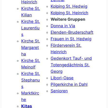
Heinrich
Kolping St. Hedwig
Kirche St.
Kolping St. Heinrich
Kilian
Weitere Gruppen
Kirche St.
Donna in Via
Laurentiu
Elenden-Bruderschaft
s
Frauen in St. Hedwig
Kirche St.
Förderverein St.
Margaret
Heinrich
ha
Gedenkort Tauf- und
Kirche St.
Totengedächtnis St.
Meinolf
Georg
Kirche St.
Libori-Oase
Stephanu
Pilgerkirche in Dahl
s
Senioren
Marktkirc
he
Kitas