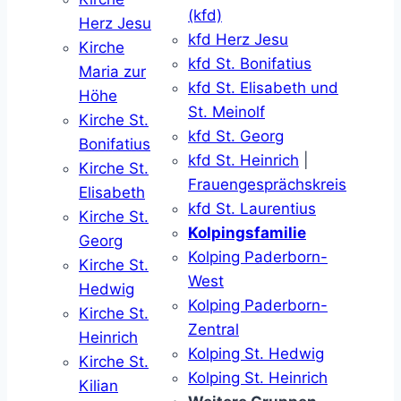
(kfd)
Herz Jesu
kfd Herz Jesu
Kirche
kfd St. Bonifatius
Maria zur
kfd St. Elisabeth und
Höhe
St. Meinolf
Kirche St.
kfd St. Georg
Bonifatius
kfd St. Heinrich
|
Kirche St.
Frauengesprächskreis
Elisabeth
kfd St. Laurentius
Kirche St.
Kolpingsfamilie
Georg
Kolping Paderborn-
Kirche St.
West
Hedwig
Kolping Paderborn-
Kirche St.
Zentral
Heinrich
Kolping St. Hedwig
Kirche St.
Kolping St. Heinrich
Kilian