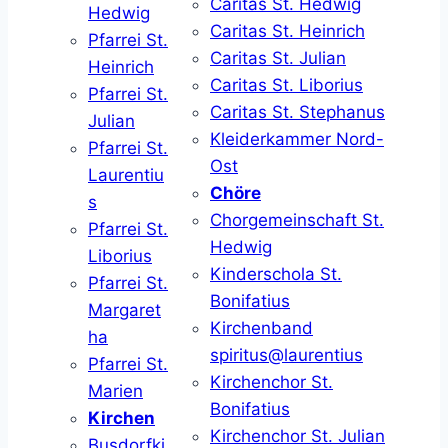
Caritas St. Hedwig
Hedwig
Caritas St. Heinrich
Pfarrei St.
Caritas St. Julian
Heinrich
Caritas St. Liborius
Pfarrei St.
Caritas St. Stephanus
Julian
Kleiderkammer Nord-
Pfarrei St.
Ost
Laurentiu
Chöre
s
Chorgemeinschaft St.
Pfarrei St.
Hedwig
Liborius
Kinderschola St.
Pfarrei St.
Bonifatius
Margaret
Kirchenband
ha
spiritus@laurentius
Pfarrei St.
Kirchenchor St.
Marien
Bonifatius
Kirchen
Kirchenchor St. Julian
Busdorfki