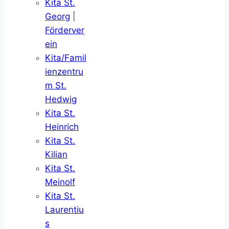
Kita St.
Georg
|
Förderver
ein
Kita/Famil
ienzentru
m St.
Hedwig
Kita St.
Heinrich
Kita St.
Kilian
Kita St.
Meinolf
Kita St.
Laurentiu
s