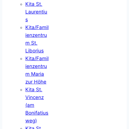
Kita St.
Laurentiu
s
Kita/Famil
ienzentru
m St.
Liborius
Kita/Famil
ienzentru
m Maria
zur Höhe
Kita St.
Vincenz
(am
Bonifatius
weg)
Kita St.