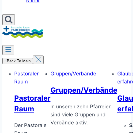
Maria
Back To Main
Pastoraler
Gruppen/Verbände
Glaub
Raum
erfahr
Gruppen/Verbände
Pastoraler
Gla
In unseren zehn Pfarreien
Raum
erfa
sind viele Gruppen und
Verbände aktiv.
Der Pastorale
S