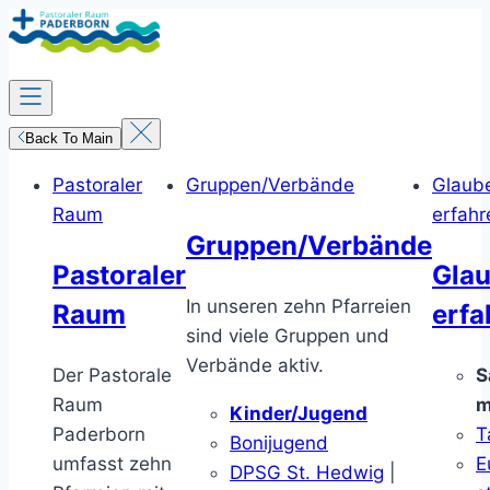
Zum
Inhalt
springen
Back To Main
Pastoraler
Gruppen/Verbände
Glaub
Raum
erfahr
Gruppen/Verbände
Pastoraler
Gla
In unseren zehn Pfarreien
Raum
erfa
sind viele Gruppen und
Verbände aktiv.
Der Pastorale
S
Raum
m
Kinder/Jugend
Paderborn
T
Bonijugend
umfasst zehn
E
DPSG St. Hedwig
|