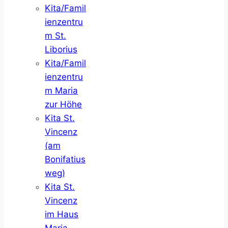
Kita/Famil
ienzentru
m St.
Liborius
Kita/Famil
ienzentru
m Maria
zur Höhe
Kita St.
Vincenz
(am
Bonifatius
weg)
Kita St.
Vincenz
im Haus