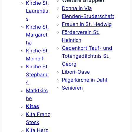
Weitere Gruppen
Kirche St.
Donna in Via
Laurentiu
Elenden-Bruderschaft
s
Frauen in St. Hedwig
Kirche St.
Förderverein St.
Margaret
Heinrich
ha
Gedenkort Tauf- und
Kirche St.
Totengedächtnis St.
Meinolf
Georg
Kirche St.
Libori-Oase
Stephanu
Pilgerkirche in Dahl
s
Senioren
Marktkirc
he
Kitas
Kita Franz
Stock
Kita Herz