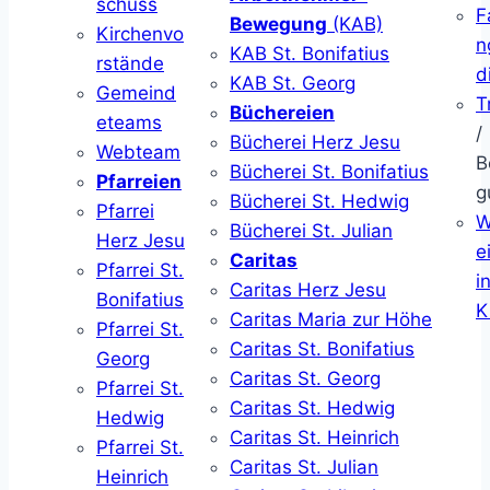
schuss
F
Bewegung
(KAB)
Kirchenvo
n
KAB St. Bonifatius
rstände
d
KAB St. Georg
Gemeind
T
Büchereien
eteams
/
Bücherei Herz Jesu
Webteam
B
Bücherei St. Bonifatius
Pfarreien
g
Bücherei St. Hedwig
Pfarrei
W
Bücherei St. Julian
Herz Jesu
ei
Caritas
Pfarrei St.
i
Caritas Herz Jesu
Bonifatius
K
Caritas Maria zur Höhe
Pfarrei St.
Caritas St. Bonifatius
Georg
Caritas St. Georg
Pfarrei St.
Caritas St. Hedwig
Hedwig
Caritas St. Heinrich
Pfarrei St.
Caritas St. Julian
Heinrich