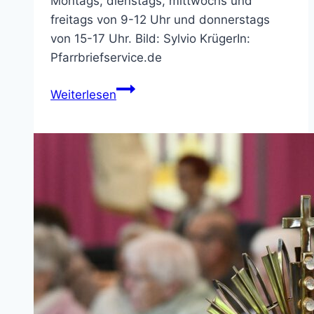
Montags, dienstags, mittwochs und
freitags von 9-12 Uhr und donnerstags
von 15-17 Uhr. Bild: Sylvio KrügerIn:
Pfarrbriefservice.de
Pfarrbüro
Weiterlesen
St.
Bonifatius
–
geänderte
Öffnungszeiten