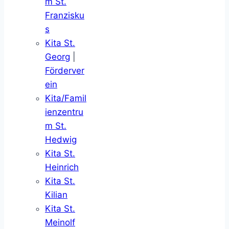
m St.
Franzisku
s
Kita St.
Georg
|
Förderver
ein
Kita/Famil
ienzentru
m St.
Hedwig
Kita St.
Heinrich
Kita St.
Kilian
Kita St.
Meinolf