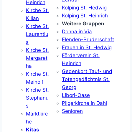
Heinrich
Kolping St. Hedwig
Kirche St.
Kolping St. Heinrich
Kilian
Weitere Gruppen
Kirche St.
Donna in Via
Laurentiu
Elenden-Bruderschaft
s
Frauen in St. Hedwig
Kirche St.
Förderverein St.
Margaret
Heinrich
ha
Gedenkort Tauf- und
Kirche St.
Totengedächtnis St.
Meinolf
Georg
Kirche St.
Libori-Oase
Stephanu
Pilgerkirche in Dahl
s
Senioren
Marktkirc
he
Kitas