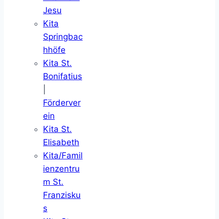
Jesu
Kita
Springbac
hhöfe
Kita St.
Bonifatius
|
Förderver
ein
Kita St.
Elisabeth
Kita/Famil
ienzentru
m St.
Franzisku
s