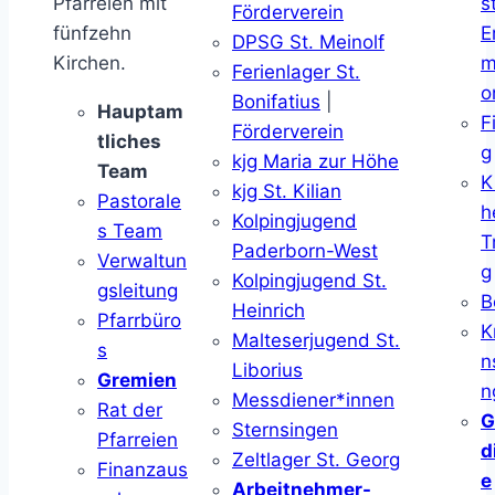
Pfarreien mit
s
Förderverein
fünfzehn
E
DPSG St. Meinolf
Kirchen.
m
Ferienlager St.
o
Bonifatius
|
Hauptam
F
Förderverein
tliches
g
kjg Maria zur Höhe
Team
K
kjg St. Kilian
Pastorale
h
Kolpingjugend
s Team
T
Paderborn-West
Verwaltun
g
Kolpingjugend St.
gsleitung
B
Heinrich
Pfarrbüro
K
Malteserjugend St.
s
n
Liborius
Gremien
n
Messdiener*innen
Rat der
G
Sternsingen
Pfarreien
d
Zeltlager St. Georg
Finanzaus
e
Arbeitnehmer-