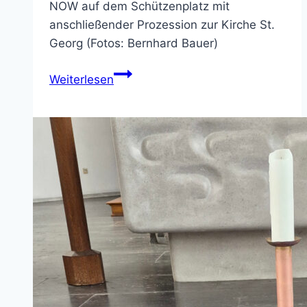
NOW auf dem Schützenplatz mit
anschließender Prozession zur Kirche St.
Georg (Fotos: Bernhard Bauer)
Bilder
Weiterlesen
von
Fronleichnam
2026
in
NOW