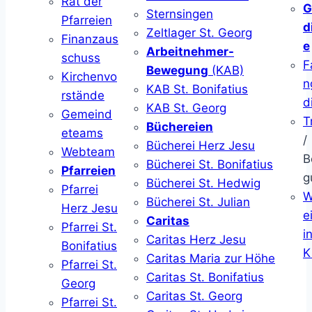
Rat der
G
Sternsingen
Pfarreien
d
Zeltlager St. Georg
Finanzaus
e
Arbeitnehmer-
schuss
F
Bewegung
(KAB)
Kirchenvo
n
KAB St. Bonifatius
rstände
d
KAB St. Georg
Gemeind
T
Büchereien
eteams
/
Bücherei Herz Jesu
Webteam
B
Bücherei St. Bonifatius
Pfarreien
g
Bücherei St. Hedwig
Pfarrei
W
Bücherei St. Julian
Herz Jesu
ei
Caritas
Pfarrei St.
i
Caritas Herz Jesu
Bonifatius
K
Caritas Maria zur Höhe
Pfarrei St.
Caritas St. Bonifatius
Georg
Caritas St. Georg
Pfarrei St.