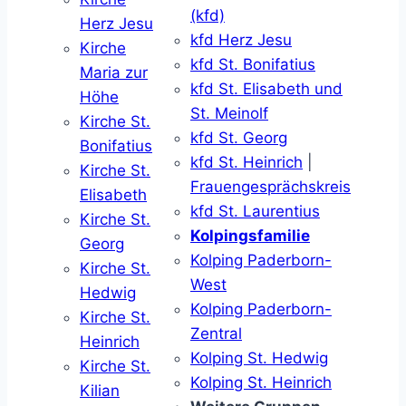
(kfd)
Herz Jesu
kfd Herz Jesu
Kirche
kfd St. Bonifatius
Maria zur
kfd St. Elisabeth und
Höhe
St. Meinolf
Kirche St.
kfd St. Georg
Bonifatius
kfd St. Heinrich
|
Kirche St.
Frauengesprächskreis
Elisabeth
kfd St. Laurentius
Kirche St.
Kolpingsfamilie
Georg
Kolping Paderborn-
Kirche St.
West
Hedwig
Kolping Paderborn-
Kirche St.
Zentral
Heinrich
Kolping St. Hedwig
Kirche St.
Kolping St. Heinrich
Kilian