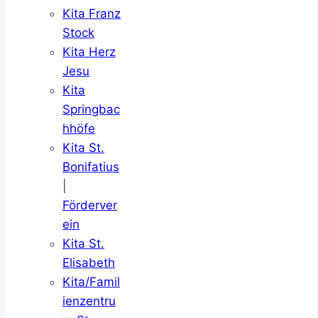
Kita Franz
Stock
Kita Herz
Jesu
Kita
Springbac
hhöfe
Kita St.
Bonifatius
|
Förderver
ein
Kita St.
Elisabeth
Kita/Famil
ienzentru