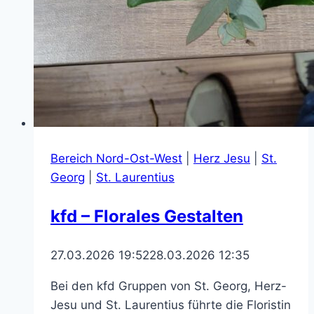
Bereich Nord-Ost-West
|
Herz Jesu
|
St.
Georg
|
St. Laurentius
kfd – Florales Gestalten
27.03.2026 19:52
28.03.2026 12:35
Bei den kfd Gruppen von St. Georg, Herz-
Jesu und St. Laurentius führte die Floristin