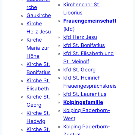
Kirchenchor St.
rche
Liborius
Gaukirche
Frauengemeinschaft
Kirche
(kfd)
Herz Jesu
kfd Herz Jesu
Kirche
kfd St. Bonifatius
Maria zur
kfd St. Elisabeth und
Höhe
St. Meinolf
Kirche St.
kfd St. Georg
Bonifatius
kfd St. Heinrich
|
Kirche St.
Frauengesprächskreis
Elisabeth
kfd St. Laurentius
Kirche St.
Kolpingsfamilie
Georg
Kolping Paderborn-
Kirche St.
West
Hedwig
Kolping Paderborn-
Kirche St.
Zentral