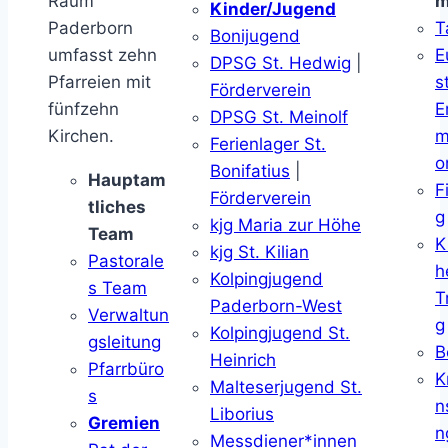
Raum
m
Kinder/Jugend
Paderborn
T
Bonijugend
umfasst zehn
E
DPSG St. Hedwig
|
Pfarreien mit
s
Förderverein
fünfzehn
E
DPSG St. Meinolf
Kirchen.
m
Ferienlager St.
o
Bonifatius
|
Hauptam
F
Förderverein
tliches
g
kjg Maria zur Höhe
Team
K
kjg St. Kilian
Pastorale
h
Kolpingjugend
s Team
T
Paderborn-West
Verwaltun
g
Kolpingjugend St.
gsleitung
B
Heinrich
Pfarrbüro
K
Malteserjugend St.
s
n
Liborius
Gremien
n
Messdiener*innen