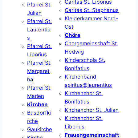
Caritas St. Liborius
Pfarrei St.
Caritas St. Stephanus
Julian
Kleiderkammer Nord-
Pfarrei St.
Ost
Laurentiu
Chöre
s
Chorgemeinschaft St.
Pfarrei St.
Hedwig
Liborius
Kinderschola St.
Pfarrei St.
Bonifatius
Margaret
Kirchenband
ha
spiritus@laurentius
Pfarrei St.
Kirchenchor St.
Marien
Bonifatius
Kirchen
Kirchenchor St. Julian
Busdorfki
Kirchenchor St.
rche
Liborius
Gaukirche
Frauengemeinschaft
Kirche