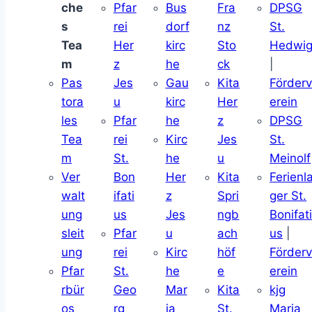
che
Pfar
Bus
Fra
DPSG
s
rei
dorf
nz
St.
Tea
Her
kirc
Sto
Hedwi
m
z
he
ck
|
Pas
Jes
Gau
Kita
Förder
tora
u
kirc
Her
erein
les
Pfar
he
z
DPSG
Tea
rei
Kirc
Jes
St.
m
St.
he
u
Meinolf
Ver
Bon
Her
Kita
Ferienl
walt
ifati
z
Spri
ger St.
ung
us
Jes
ngb
Bonifat
sleit
Pfar
u
ach
us
|
ung
rei
Kirc
höf
Förder
Pfar
St.
he
e
erein
rbür
Geo
Mar
Kita
kjg
os
rg
ia
St.
Maria