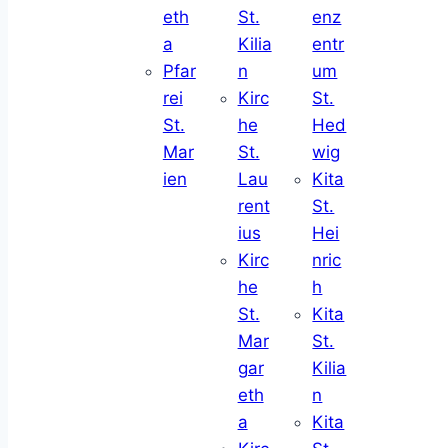
eth
St.
enz
a
Kilia
entr
Pfar
n
um
rei
Kirc
St.
St.
he
Hed
Mar
St.
wig
ien
Lau
Kita
rent
St.
ius
Hei
Kirc
nric
he
h
St.
Kita
Mar
St.
gar
Kilia
eth
n
a
Kita