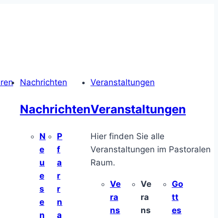
hren
Nachrichten
Veranstaltungen
Nachrichten
Veranstaltungen
N
P
Hier finden Sie alle
e
f
Veranstaltungen im Pastoralen
u
a
Raum.
e
r
Ve
Ve
Go
s
r
ra
ra
tt
e
n
ns
ns
es
n
a