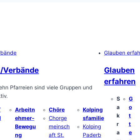
rbände
Glauben erfa
/Verbände
Glauben
erfahren
ehn Pfarreien sind viele Gruppen und
iv.
S
G
a
o
/
Arbeitn
Chöre
Kolping
k
t
d
ehmer-
Chorge
sfamilie
r
t
Bewegu
meinsch
Kolping
a
e
ng
aft St.
Paderb