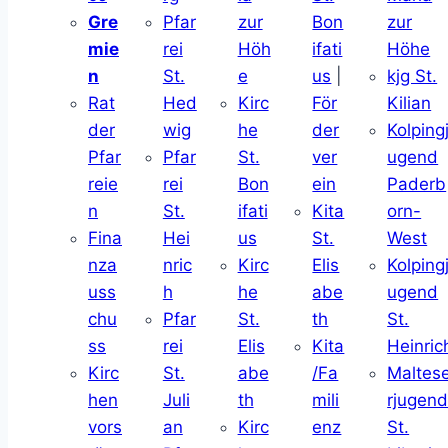
Gre
Pfar
zur
Bon
zur
mie
rei
Höh
ifati
Höhe
n
St.
e
us
|
kjg St.
Rat
Hed
Kirc
För
Kilian
der
wig
he
der
Kolping
Pfar
Pfar
St.
ver
ugend
reie
rei
Bon
ein
Paderb
n
St.
ifati
Kita
orn-
Fina
Hei
us
St.
West
nza
nric
Kirc
Elis
Kolping
uss
h
he
abe
ugend
chu
Pfar
St.
th
St.
ss
rei
Elis
Kita
Heinric
Kirc
St.
abe
/Fa
Maltes
hen
Juli
th
mili
rjugen
vors
an
Kirc
enz
St.