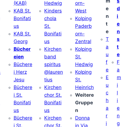
m
s
(KAB)
Hedwig
orn-
e
d
KAB St.
Kinders
West
n
i
g
Bonifati
chola
Kolping
t
e
us
St.
Paderb
e
n
v
KAB St.
Bonifati
orn-
T
s
Georg
us
Zentral
a
t
Bücher
Kirchen
Kolping
u
e
eien
band
St.
f
F
Büchere
spiritus
Hedwig
e
a
a
i Herz
@lauren
Kolping
E
m
Jesu
tius
St.
u
i
i
Büchere
Kirchen
Heinrich
c
l
i St.
chor St.
Weitere
h
i
v
Bonifati
Bonifati
Gruppe
a
e
us
us
n
r
n
Büchere
Kirchen
Donna
i
g
i St.
chor St.
in Via