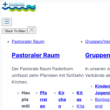
Zum
Inhalt
springen
Back To Main
Pastoraler Raum
Gruppen/Ve
Pastoraler Raum
Gruppen
Der Pastorale Raum Paderborn
In unseren z
umfasst zehn Pfarreien mit fünfzehn
Verbände akt
Kirchen.
Kinder
Hau
Pfa
Kir
Kit
Jugen
pta
rrei
che
as
Bonijug
mtli
en
n
Kita
end