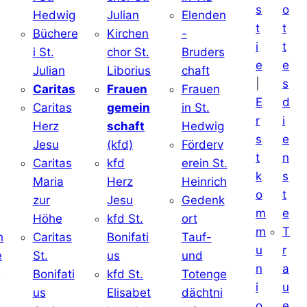
s
o
Hedwig
Julian
Elenden
t
t
Büchere
Kirchen
-
i
t
i St.
chor St.
Bruders
e
e
Julian
Liborius
chaft
|
s
j
Caritas
Frauen
Frauen
E
d
Caritas
gemein
in St.
r
i
Herz
schaft
Hedwig
s
e
Jesu
(kfd)
Förderv
t
n
Caritas
kfd
erein St.
k
s
j
Maria
Herz
Heinrich
o
t
zur
Jesu
Gedenk
m
e
Höhe
kfd St.
ort
m
T
h
Caritas
Bonifati
Tauf-
u
r
e
St.
us
und
n
a
d
Bonifati
kfd St.
Totenge
i
u
us
Elisabet
dächtni
o
e