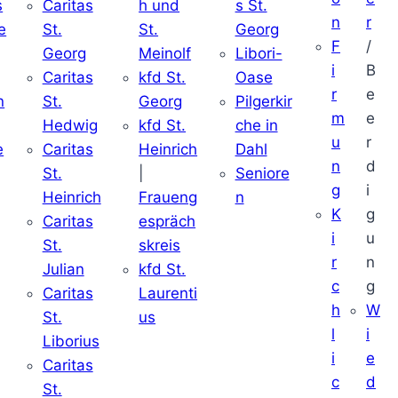
s
Caritas
h und
s St.
n
r
e
St.
St.
Georg
F
/
Georg
Meinolf
Libori-
i
B
Caritas
kfd St.
Oase
r
e
n
St.
Georg
Pilgerkir
m
e
Hedwig
kfd St.
che in
u
r
e
Caritas
Heinrich
Dahl
n
d
St.
|
Seniore
g
i
Heinrich
Fraueng
n
K
g
Caritas
espräch
i
u
St.
skreis
r
n
Julian
kfd St.
c
g
Caritas
Laurenti
h
W
St.
us
l
i
Liborius
i
e
Caritas
c
d
St.