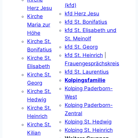
(kfd)
Herz Jesu
kfd Herz Jesu
Kirche
kfd St. Bonifatius
Maria zur
kfd St. Elisabeth und
Höhe
St. Meinolf
Kirche St.
kfd St. Georg
Bonifatius
kfd St. Heinrich
|
Kirche St.
Frauengesprächskreis
Elisabeth
kfd St. Laurentius
Kirche St.
Kolpingsfamilie
Georg
Kolping Paderborn-
Kirche St.
West
Hedwig
Kolping Paderborn-
Kirche St.
Zentral
Heinrich
Kolping St. Hedwig
Kirche St.
Kolping St. Heinrich
Kilian