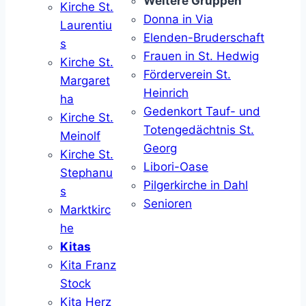
Weitere Gruppen
Kirche St.
Donna in Via
Laurentiu
Elenden-Bruderschaft
s
Frauen in St. Hedwig
Kirche St.
Förderverein St.
Margaret
Heinrich
ha
Gedenkort Tauf- und
Kirche St.
Totengedächtnis St.
Meinolf
Georg
Kirche St.
Libori-Oase
Stephanu
Pilgerkirche in Dahl
s
Senioren
Marktkirc
he
Kitas
Kita Franz
Stock
Kita Herz