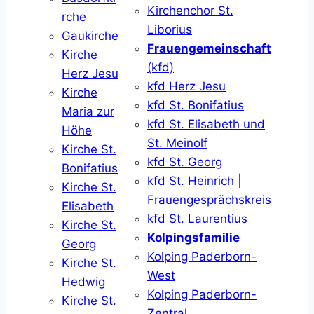
Kirchenchor St.
rche
Liborius
Gaukirche
Frauengemeinschaft
Kirche
(kfd)
Herz Jesu
kfd Herz Jesu
Kirche
kfd St. Bonifatius
Maria zur
kfd St. Elisabeth und
Höhe
St. Meinolf
Kirche St.
kfd St. Georg
Bonifatius
kfd St. Heinrich
|
Kirche St.
Frauengesprächskreis
Elisabeth
kfd St. Laurentius
Kirche St.
Kolpingsfamilie
Georg
Kolping Paderborn-
Kirche St.
West
Hedwig
Kolping Paderborn-
Kirche St.
Zentral