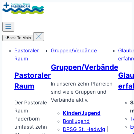
Zum
Inhalt
springen
Back To Main
Pastoraler
Gruppen/Verbände
Glaub
Raum
erfahr
Gruppen/Verbände
Pastoraler
Gla
In unseren zehn Pfarreien
Raum
erfa
sind viele Gruppen und
Verbände aktiv.
Der Pastorale
S
Raum
m
Kinder/Jugend
Paderborn
T
Bonijugend
umfasst zehn
E
DPSG St. Hedwig
|