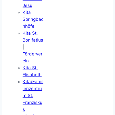
Jesu
Kita
Springbac
hhöfe
Kita St.
Bonifatius
|
Förderver
ein
Kita St.
Elisabeth
Kita/Famil
ienzentru
m St.
Franzisku
s