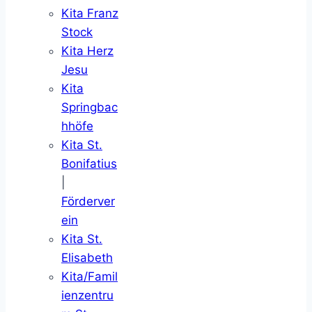
Kita Franz
Stock
Kita Herz
Jesu
Kita
Springbac
hhöfe
Kita St.
Bonifatius
|
Förderver
ein
Kita St.
Elisabeth
Kita/Famil
ienzentru