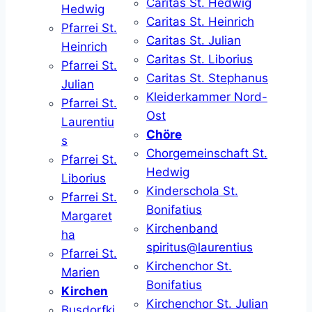
Caritas St. Hedwig
Hedwig
Caritas St. Heinrich
Pfarrei St.
Caritas St. Julian
Heinrich
Caritas St. Liborius
Pfarrei St.
Caritas St. Stephanus
Julian
Kleiderkammer Nord-
Pfarrei St.
Ost
Laurentiu
Chöre
s
Chorgemeinschaft St.
Pfarrei St.
Hedwig
Liborius
Kinderschola St.
Pfarrei St.
Bonifatius
Margaret
Kirchenband
ha
spiritus@laurentius
Pfarrei St.
Kirchenchor St.
Marien
Bonifatius
Kirchen
Kirchenchor St. Julian
Busdorfki