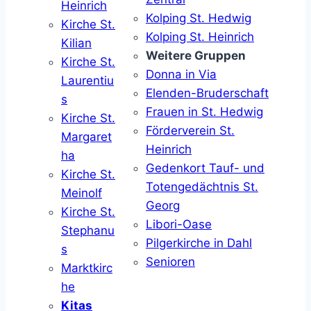
Heinrich
Kolping St. Hedwig
Kirche St.
Kolping St. Heinrich
Kilian
Weitere Gruppen
Kirche St.
Donna in Via
Laurentiu
Elenden-Bruderschaft
s
Frauen in St. Hedwig
Kirche St.
Förderverein St.
Margaret
Heinrich
ha
Gedenkort Tauf- und
Kirche St.
Totengedächtnis St.
Meinolf
Georg
Kirche St.
Libori-Oase
Stephanu
Pilgerkirche in Dahl
s
Senioren
Marktkirc
he
Kitas