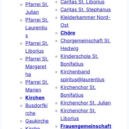
Caritas St. Liborius
Pfarrei St.
Caritas St. Stephanus
Julian
Kleiderkammer Nord-
Pfarrei St.
Ost
Laurentiu
Chöre
s
Chorgemeinschaft St.
Pfarrei St.
Hedwig
Liborius
Kinderschola St.
Pfarrei St.
Bonifatius
Margaret
Kirchenband
ha
spiritus@laurentius
Pfarrei St.
Kirchenchor St.
Marien
Bonifatius
Kirchen
Kirchenchor St. Julian
Busdorfki
Kirchenchor St.
rche
Liborius
Gaukirche
Frauengemeinschaft
Kirche