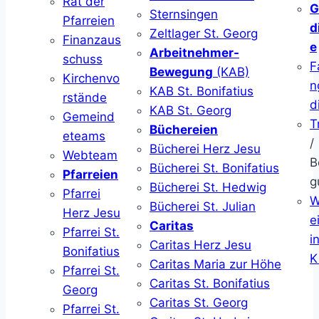
Rat der
G
Sternsingen
Pfarreien
d
Zeltlager St. Georg
Finanzaus
e
Arbeitnehmer-
schuss
F
Bewegung
(KAB)
Kirchenvo
n
KAB St. Bonifatius
rstände
d
KAB St. Georg
Gemeind
T
Büchereien
eteams
/
Bücherei Herz Jesu
Webteam
B
Bücherei St. Bonifatius
Pfarreien
g
Bücherei St. Hedwig
Pfarrei
W
Bücherei St. Julian
Herz Jesu
ei
Caritas
Pfarrei St.
i
Caritas Herz Jesu
Bonifatius
K
Caritas Maria zur Höhe
Pfarrei St.
Caritas St. Bonifatius
Georg
Caritas St. Georg
Pfarrei St.