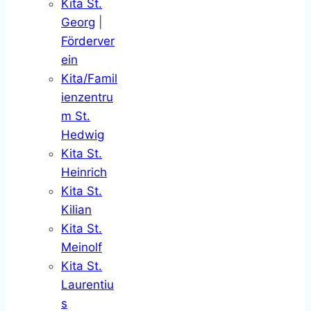
Kita St.
Georg
|
Förderver
ein
Kita/Famil
ienzentru
m St.
Hedwig
Kita St.
Heinrich
Kita St.
Kilian
Kita St.
Meinolf
Kita St.
Laurentiu
s