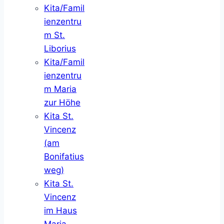
Kita/Famil
ienzentru
m St.
Liborius
Kita/Famil
ienzentru
m Maria
zur Höhe
Kita St.
Vincenz
(am
Bonifatius
weg)
Kita St.
Vincenz
im Haus