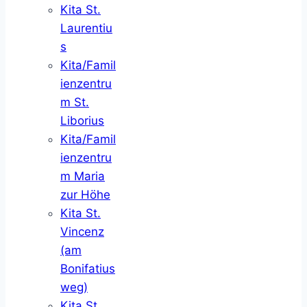
Kita St.
Laurentiu
s
Kita/Famil
ienzentru
m St.
Liborius
Kita/Famil
ienzentru
m Maria
zur Höhe
Kita St.
Vincenz
(am
Bonifatius
weg)
Kita St.