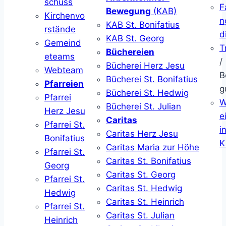
schuss
F
Bewegung
(KAB)
Kirchenvo
n
KAB St. Bonifatius
rstände
d
KAB St. Georg
Gemeind
T
Büchereien
eteams
/
Bücherei Herz Jesu
Webteam
B
Bücherei St. Bonifatius
Pfarreien
g
Bücherei St. Hedwig
Pfarrei
W
Bücherei St. Julian
Herz Jesu
ei
Caritas
Pfarrei St.
i
Caritas Herz Jesu
Bonifatius
K
Caritas Maria zur Höhe
Pfarrei St.
Caritas St. Bonifatius
Georg
Caritas St. Georg
Pfarrei St.
Caritas St. Hedwig
Hedwig
Caritas St. Heinrich
Pfarrei St.
Caritas St. Julian
Heinrich