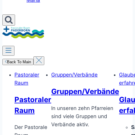
Maria
Back To Main
Pastoraler
Gruppen/Verbände
Glaub
Raum
erfahr
Gruppen/Verbände
Pastoraler
Gla
In unseren zehn Pfarreien
Raum
erfa
sind viele Gruppen und
Verbände aktiv.
Der Pastorale
S