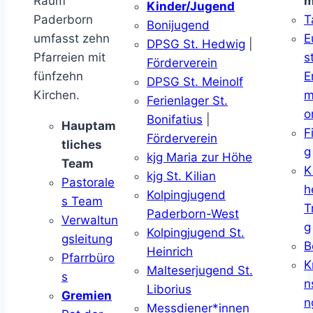
Raum
m
Kinder/Jugend
Paderborn
T
Bonijugend
umfasst zehn
E
DPSG St. Hedwig
|
Pfarreien mit
s
Förderverein
fünfzehn
E
DPSG St. Meinolf
Kirchen.
m
Ferienlager St.
o
Bonifatius
|
Hauptam
F
Förderverein
tliches
g
kjg Maria zur Höhe
Team
K
kjg St. Kilian
Pastorale
h
Kolpingjugend
s Team
T
Paderborn-West
Verwaltun
g
Kolpingjugend St.
gsleitung
B
Heinrich
Pfarrbüro
K
Malteserjugend St.
s
n
Liborius
Gremien
n
Messdiener*innen