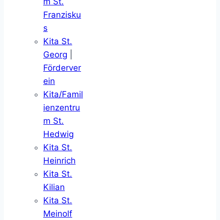
m St.
Franzisku
s
Kita St.
Georg
|
Förderver
ein
Kita/Famil
ienzentru
m St.
Hedwig
Kita St.
Heinrich
Kita St.
Kilian
Kita St.
Meinolf