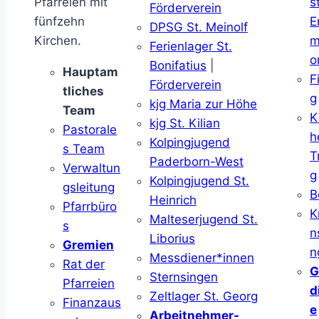
Pfarreien mit
s
Förderverein
fünfzehn
E
DPSG St. Meinolf
Kirchen.
m
Ferienlager St.
o
Bonifatius
|
Hauptam
F
Förderverein
tliches
g
kjg Maria zur Höhe
Team
K
kjg St. Kilian
Pastorale
h
Kolpingjugend
s Team
T
Paderborn-West
Verwaltun
g
Kolpingjugend St.
gsleitung
B
Heinrich
Pfarrbüro
K
Malteserjugend St.
s
n
Liborius
Gremien
n
Messdiener*innen
Rat der
G
Sternsingen
Pfarreien
d
Zeltlager St. Georg
Finanzaus
e
Arbeitnehmer-