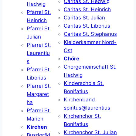
Caritas St. Hedwig
Hedwig
Caritas St. Heinrich
Pfarrei St.
Caritas St. Julian
Heinrich
Caritas St. Liborius
Pfarrei St.
Caritas St. Stephanus
Julian
Kleiderkammer Nord-
Pfarrei St.
Ost
Laurentiu
Chöre
s
Chorgemeinschaft St.
Pfarrei St.
Hedwig
Liborius
Kinderschola St.
Pfarrei St.
Bonifatius
Margaret
Kirchenband
ha
spiritus@laurentius
Pfarrei St.
Kirchenchor St.
Marien
Bonifatius
Kirchen
Kirchenchor St. Julian
Busdorfki