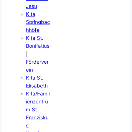
Jesu
Kita
Springbac
hhöfe
Kita St.
Bonifatius
|
Förderver
ein
Kita St.
Elisabeth
Kita/Famil
ienzentru
m St.
Franzisku
s