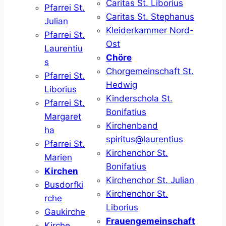
Caritas St. Liborius
Pfarrei St.
Caritas St. Stephanus
Julian
Kleiderkammer Nord-
Pfarrei St.
Ost
Laurentiu
Chöre
s
Chorgemeinschaft St.
Pfarrei St.
Hedwig
Liborius
Kinderschola St.
Pfarrei St.
Bonifatius
Margaret
Kirchenband
ha
spiritus@laurentius
Pfarrei St.
Kirchenchor St.
Marien
Bonifatius
Kirchen
Kirchenchor St. Julian
Busdorfki
Kirchenchor St.
rche
Liborius
Gaukirche
Frauengemeinschaft
Kirche