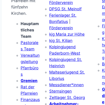
Pfarreien mit
s
Förderverein
fünfzehn
E
DPSG St. Meinolf
Kirchen.
m
Ferienlager St.
o
Bonifatius
|
Hauptam
F
Förderverein
tliches
g
kjg Maria zur Höhe
Team
K
kjg St. Kilian
Pastorale
h
Kolpingjugend
s Team
T
Paderborn-West
Verwaltun
g
Kolpingjugend St.
gsleitung
B
Heinrich
Pfarrbüro
K
Malteserjugend St.
s
n
Liborius
Gremien
n
Messdiener*innen
Rat der
G
Sternsingen
Pfarreien
d
Zeltlager St. Georg
Finanzaus
e
Arbeitnehmer-