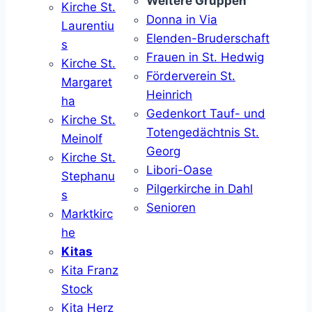
Weitere Gruppen
Kirche St.
Donna in Via
Laurentiu
Elenden-Bruderschaft
s
Frauen in St. Hedwig
Kirche St.
Förderverein St.
Margaret
Heinrich
ha
Gedenkort Tauf- und
Kirche St.
Totengedächtnis St.
Meinolf
Georg
Kirche St.
Libori-Oase
Stephanu
Pilgerkirche in Dahl
s
Senioren
Marktkirc
he
Kitas
Kita Franz
Stock
Kita Herz