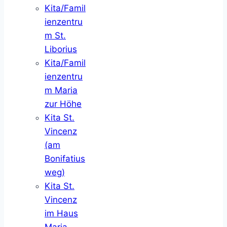
Kita/Famil
ienzentru
m St.
Liborius
Kita/Famil
ienzentru
m Maria
zur Höhe
Kita St.
Vincenz
(am
Bonifatius
weg)
Kita St.
Vincenz
im Haus