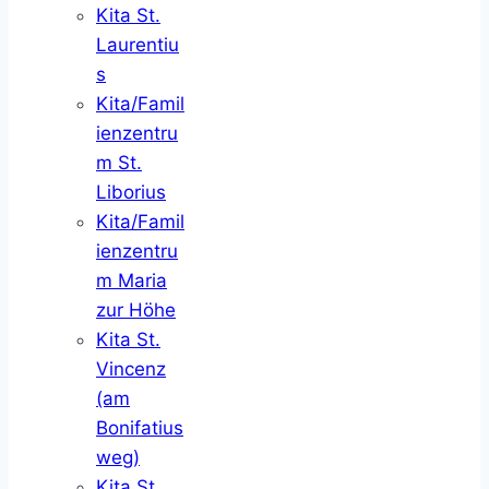
Kita St.
Laurentiu
s
Kita/Famil
ienzentru
m St.
Liborius
Kita/Famil
ienzentru
m Maria
zur Höhe
Kita St.
Vincenz
(am
Bonifatius
weg)
Kita St.