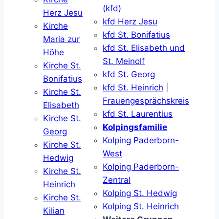
(kfd)
Herz Jesu
kfd Herz Jesu
Kirche
kfd St. Bonifatius
Maria zur
kfd St. Elisabeth und
Höhe
St. Meinolf
Kirche St.
kfd St. Georg
Bonifatius
kfd St. Heinrich
|
Kirche St.
Frauengesprächskreis
Elisabeth
kfd St. Laurentius
Kirche St.
Kolpingsfamilie
Georg
Kolping Paderborn-
Kirche St.
West
Hedwig
Kolping Paderborn-
Kirche St.
Zentral
Heinrich
Kolping St. Hedwig
Kirche St.
Kolping St. Heinrich
Kilian