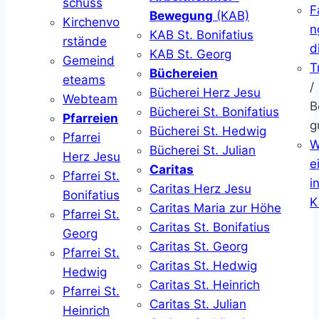
schuss
F
Bewegung
(KAB)
Kirchenvo
n
KAB St. Bonifatius
rstände
d
KAB St. Georg
Gemeind
T
Büchereien
eteams
/
Bücherei Herz Jesu
Webteam
B
Bücherei St. Bonifatius
Pfarreien
g
Bücherei St. Hedwig
Pfarrei
W
Bücherei St. Julian
Herz Jesu
ei
Caritas
Pfarrei St.
i
Caritas Herz Jesu
Bonifatius
K
Caritas Maria zur Höhe
Pfarrei St.
Caritas St. Bonifatius
Georg
Caritas St. Georg
Pfarrei St.
Caritas St. Hedwig
Hedwig
Caritas St. Heinrich
Pfarrei St.
Caritas St. Julian
Heinrich