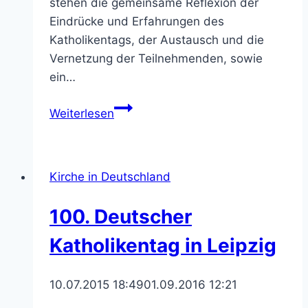
stehen die gemeinsame Reflexion der
Eindrücke und Erfahrungen des
Katholikentags, der Austausch und die
Vernetzung der Teilnehmenden, sowie
ein…
Einladung
Weiterlesen
zum
Nachtreffen
des
Kirche in Deutschland
Katholikentags
100. Deutscher
Katholikentag in Leipzig
10.07.2015 18:49
01.09.2016 12:21