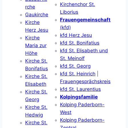
Kirchenchor St.
rche
Liborius
Gaukirche
Frauengemeinschaft
Kirche
(kfd)
Herz Jesu
kfd Herz Jesu
Kirche
kfd St. Bonifatius
Maria zur
kfd St. Elisabeth und
Höhe
St. Meinolf
Kirche St.
kfd St. Georg
Bonifatius
kfd St. Heinrich
|
Kirche St.
Frauengesprächskreis
Elisabeth
kfd St. Laurentius
Kirche St.
Kolpingsfamilie
Georg
Kolping Paderborn-
Kirche St.
West
Hedwig
Kolping Paderborn-
Kirche St.
Zentral