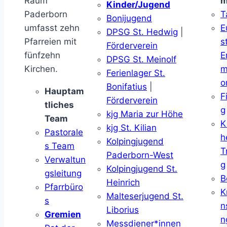
Raum
m
Kinder/Jugend
Paderborn
T
Bonijugend
umfasst zehn
E
DPSG St. Hedwig
|
Pfarreien mit
s
Förderverein
fünfzehn
E
DPSG St. Meinolf
Kirchen.
m
Ferienlager St.
o
Bonifatius
|
Hauptam
F
Förderverein
tliches
g
kjg Maria zur Höhe
Team
K
kjg St. Kilian
Pastorale
h
Kolpingjugend
s Team
T
Paderborn-West
Verwaltun
g
Kolpingjugend St.
gsleitung
B
Heinrich
Pfarrbüro
K
Malteserjugend St.
s
n
Liborius
Gremien
n
Messdiener*innen