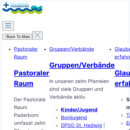
Zum
Inhalt
springen
Back To Main
Pastoraler
Gruppen/Verbände
Glaub
Raum
erfahr
Gruppen/Verbände
Pastoraler
Gla
In unseren zehn Pfarreien
Raum
erfa
sind viele Gruppen und
Verbände aktiv.
Der Pastorale
S
Raum
m
Kinder/Jugend
Paderborn
T
Bonijugend
umfasst zehn
E
DPSG St. Hedwig
|