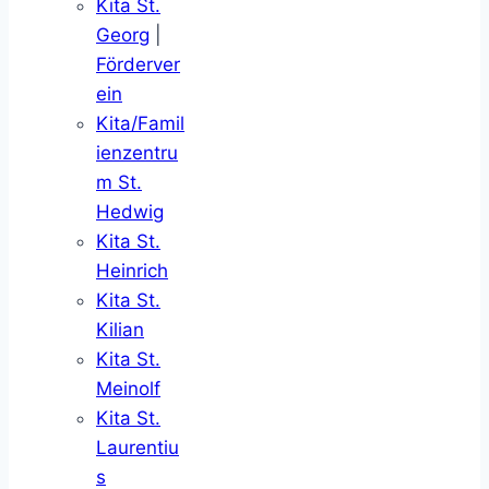
Kita St.
Georg
|
Förderver
ein
Kita/Famil
ienzentru
m St.
Hedwig
Kita St.
Heinrich
Kita St.
Kilian
Kita St.
Meinolf
Kita St.
Laurentiu
s