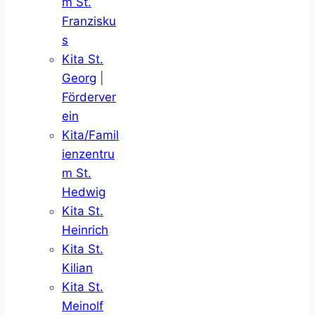
m St.
Franzisku
s
Kita St.
Georg
|
Förderver
ein
Kita/Famil
ienzentru
m St.
Hedwig
Kita St.
Heinrich
Kita St.
Kilian
Kita St.
Meinolf