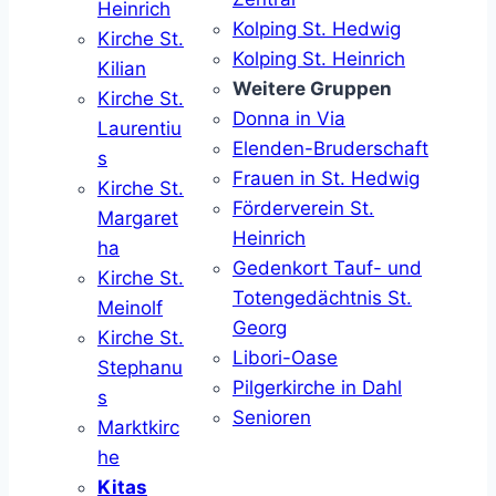
Heinrich
Kolping St. Hedwig
Kirche St.
Kolping St. Heinrich
Kilian
Weitere Gruppen
Kirche St.
Donna in Via
Laurentiu
Elenden-Bruderschaft
s
Frauen in St. Hedwig
Kirche St.
Förderverein St.
Margaret
Heinrich
ha
Gedenkort Tauf- und
Kirche St.
Totengedächtnis St.
Meinolf
Georg
Kirche St.
Libori-Oase
Stephanu
Pilgerkirche in Dahl
s
Senioren
Marktkirc
he
Kitas