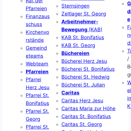
Rat der
G
Sternsingen
Pfarreien
d
Zeltlager St. Georg
Finanzaus
e
Arbeitnehmer-
schuss
F
Bewegung
(KAB)
Kirchenvo
n
KAB St. Bonifatius
rstände
d
KAB St. Georg
Gemeind
T
Büchereien
eteams
/
Bücherei Herz Jesu
Webteam
B
Bücherei St. Bonifatius
Pfarreien
g
Bücherei St. Hedwig
Pfarrei
W
Bücherei St. Julian
Herz Jesu
ei
Caritas
Pfarrei St.
i
Caritas Herz Jesu
Bonifatius
K
Caritas Maria zur Höhe
Pfarrei St.
Caritas St. Bonifatius
Georg
Caritas St. Georg
Pfarrei St.