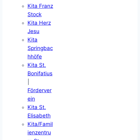
Kita Franz
Stock
Kita Herz
Jesu
Kita
Springbac
hhöfe
Kita St.
Bonifatius
|
Förderver
ein
Kita St.
Elisabeth
Kita/Famil
ienzentru