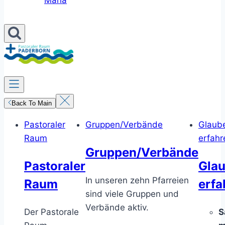
Maria
Back To Main
Pastoraler
Gruppen/Verbände
Glaub
Raum
erfahr
Gruppen/Verbände
Pastoraler
Gla
In unseren zehn Pfarreien
Raum
erfa
sind viele Gruppen und
Verbände aktiv.
Der Pastorale
S