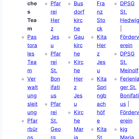
che
Pfar
Bus
Fra
DPSG
s
rei
dorf
nz
St.
Tea
Her
kirc
Sto
Hedwi
m
z
he
ck
|
Pas
Jes
Gau
Kita
Förder
tora
u
kirc
Her
erein
les
Pfar
he
z
DPSG
Tea
rei
Kirc
Jes
St.
m
St.
he
u
Meinolf
Ver
Bon
Her
Kita
Ferienl
walt
ifati
z
Spri
ger St.
ung
us
Jes
ngb
Bonifat
sleit
Pfar
u
ach
us
|
ung
rei
Kirc
höf
Förder
Pfar
St.
he
e
erein
rbür
Geo
Mar
Kita
kjg
os
rg
ia
St.
Maria