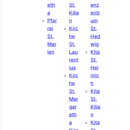
eth
St.
enz
a
Kilia
entr
Pfar
n
um
rei
Kirc
St.
St.
he
Hed
Mar
St.
wig
ien
Lau
Kita
rent
St.
ius
Hei
Kirc
nric
he
h
St.
Kita
Mar
St.
gar
Kilia
eth
n
a
Kita