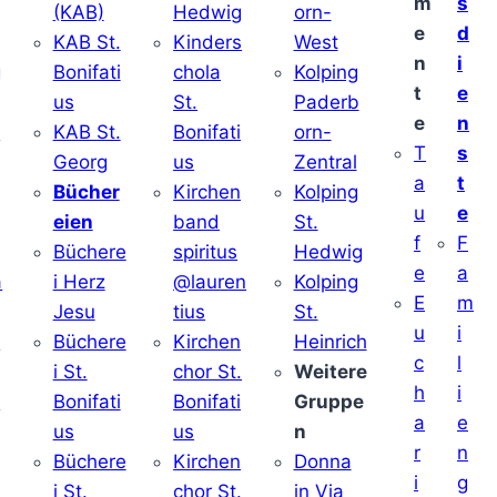
m
s
(KAB)
Hedwig
orn-
e
d
KAB St.
Kinders
West
n
i
g
Bonifati
chola
Kolping
t
e
us
St.
Paderb
e
n
v
KAB St.
Bonifati
orn-
T
s
Georg
us
Zentral
a
t
Bücher
Kirchen
Kolping
u
e
eien
band
St.
f
F
Büchere
spiritus
Hedwig
e
a
a
i Herz
@lauren
Kolping
E
m
Jesu
tius
St.
u
i
i
Büchere
Kirchen
Heinrich
c
l
i St.
chor St.
Weitere
h
i
v
Bonifati
Bonifati
Gruppe
a
e
us
us
n
r
n
Büchere
Kirchen
Donna
i
g
i St.
chor St.
in Via