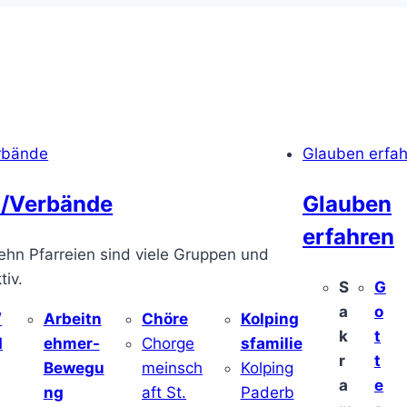
rbände
Glauben erfa
/Verbände
Glauben
erfahren
ehn Pfarreien sind viele Gruppen und
iv.
S
G
a
o
/
Arbeitn
Chöre
Kolping
k
t
d
ehmer-
Chorge
sfamilie
r
t
Bewegu
meinsch
Kolping
a
e
ng
aft St.
Paderb