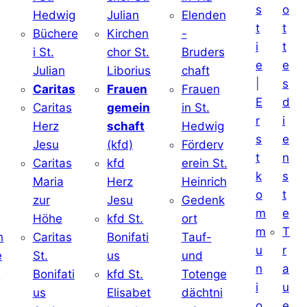
s
o
Hedwig
Julian
Elenden
t
t
Büchere
Kirchen
-
i
t
i St.
chor St.
Bruders
e
e
Julian
Liborius
chaft
|
s
j
Caritas
Frauen
Frauen
E
d
Caritas
gemein
in St.
r
i
Herz
schaft
Hedwig
s
e
Jesu
(kfd)
Förderv
t
n
Caritas
kfd
erein St.
k
s
j
Maria
Herz
Heinrich
o
t
zur
Jesu
Gedenk
m
e
Höhe
kfd St.
ort
m
T
h
Caritas
Bonifati
Tauf-
u
r
e
St.
us
und
n
a
d
Bonifati
kfd St.
Totenge
i
u
us
Elisabet
dächtni
o
e