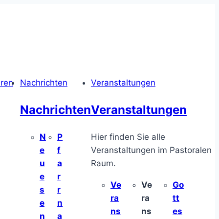
hren
Nachrichten
Veranstaltungen
Nachrichten
Veranstaltungen
N
P
Hier finden Sie alle
e
f
Veranstaltungen im Pastoralen
u
a
Raum.
e
r
Ve
Ve
Go
s
r
ra
ra
tt
e
n
ns
ns
es
n
a