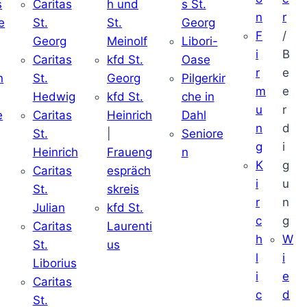
s
Caritas
h und
s St.
n
r
e
St.
St.
Georg
F
/
Georg
Meinolf
Libori-
i
B
Caritas
kfd St.
Oase
r
e
n
St.
Georg
Pilgerkir
m
e
Hedwig
kfd St.
che in
u
r
e
Caritas
Heinrich
Dahl
n
d
St.
|
Seniore
g
i
Heinrich
Fraueng
n
K
g
Caritas
espräch
i
u
St.
skreis
r
n
Julian
kfd St.
c
g
Caritas
Laurenti
h
W
St.
us
l
i
Liborius
i
e
Caritas
c
d
St.