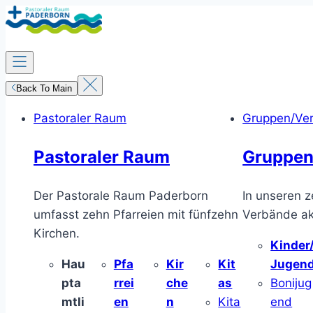
Zum
Inhalt
springen
Back To Main
Pastoraler Raum
Gruppen/Ve
Pastoraler Raum
Gruppen
Der Pastorale Raum Paderborn
In unseren z
umfasst zehn Pfarreien mit fünfzehn
Verbände akt
Kirchen.
Kinder
Hau
Pfa
Kir
Kit
Jugen
pta
rrei
che
as
Bonijug
mtli
en
n
Kita
end