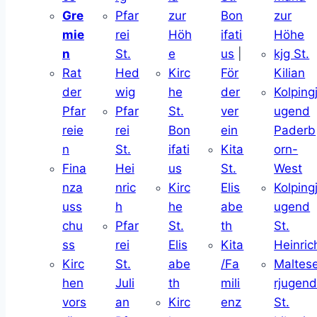
Gre
Pfar
zur
Bon
zur
mie
rei
Höh
ifati
Höhe
n
St.
e
us
|
kjg St.
Rat
Hed
Kirc
För
Kilian
der
wig
he
der
Kolping
Pfar
Pfar
St.
ver
ugend
reie
rei
Bon
ein
Paderb
n
St.
ifati
Kita
orn-
Fina
Hei
us
St.
West
nza
nric
Kirc
Elis
Kolping
uss
h
he
abe
ugend
chu
Pfar
St.
th
St.
ss
rei
Elis
Kita
Heinric
Kirc
St.
abe
/Fa
Maltes
hen
Juli
th
mili
rjugen
vors
an
Kirc
enz
St.