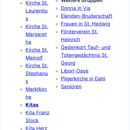
Weitere Gruppen
Kirche St.
Donna in Via
Laurentiu
Elenden-Bruderschaft
s
Frauen in St. Hedwig
Kirche St.
Förderverein St.
Margaret
Heinrich
ha
Gedenkort Tauf- und
Kirche St.
Totengedächtnis St.
Meinolf
Georg
Kirche St.
Libori-Oase
Stephanu
Pilgerkirche in Dahl
s
Senioren
Marktkirc
he
Kitas
Kita Franz
Stock
Kita Herz