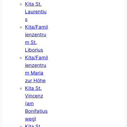
Kita St.
Laurentiu
s
Kita/Famil
ienzentru
m St.
Liborius
Kita/Famil
ienzentru
m Maria
zur Höhe
Kita St.
Vincenz
(am
Bonifatius
weg)
Kita St.