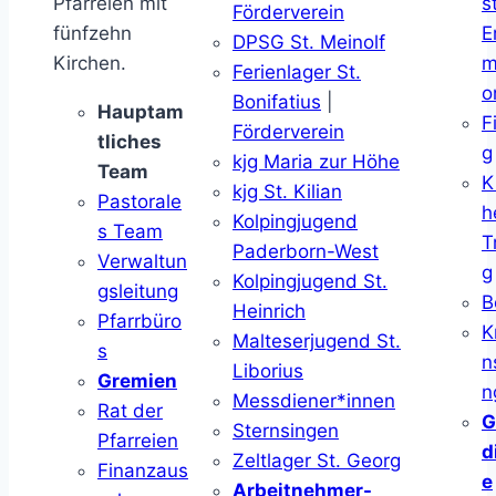
Pfarreien mit
s
Förderverein
fünfzehn
E
DPSG St. Meinolf
Kirchen.
m
Ferienlager St.
o
Bonifatius
|
Hauptam
F
Förderverein
tliches
g
kjg Maria zur Höhe
Team
K
kjg St. Kilian
Pastorale
h
Kolpingjugend
s Team
T
Paderborn-West
Verwaltun
g
Kolpingjugend St.
gsleitung
B
Heinrich
Pfarrbüro
K
Malteserjugend St.
s
n
Liborius
Gremien
n
Messdiener*innen
Rat der
G
Sternsingen
Pfarreien
d
Zeltlager St. Georg
Finanzaus
e
Arbeitnehmer-