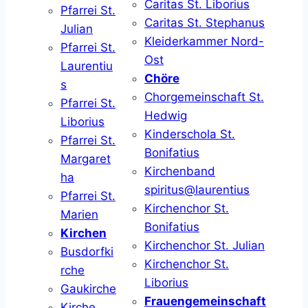
Caritas St. Liborius
Pfarrei St.
Caritas St. Stephanus
Julian
Kleiderkammer Nord-
Pfarrei St.
Ost
Laurentiu
Chöre
s
Chorgemeinschaft St.
Pfarrei St.
Hedwig
Liborius
Kinderschola St.
Pfarrei St.
Bonifatius
Margaret
Kirchenband
ha
spiritus@laurentius
Pfarrei St.
Kirchenchor St.
Marien
Bonifatius
Kirchen
Kirchenchor St. Julian
Busdorfki
Kirchenchor St.
rche
Liborius
Gaukirche
Frauengemeinschaft
Kirche