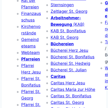
Rat der
G
Sternsingen
Pfarreien
d
Zeltlager St. Georg
Finanzaus
e
Arbeitnehmer-
schuss
F
Bewegung
(KAB)
Kirchenvo
n
KAB St. Bonifatius
rstände
d
KAB St. Georg
Gemeind
T
Büchereien
eteams
/
Bücherei Herz Jesu
Webteam
B
Bücherei St. Bonifatius
Pfarreien
g
Bücherei St. Hedwig
Pfarrei
W
Bücherei St. Julian
Herz Jesu
ei
Caritas
Pfarrei St.
i
Caritas Herz Jesu
Bonifatius
K
Caritas Maria zur Höhe
Pfarrei St.
Caritas St. Bonifatius
Georg
Caritas St. Georg
Pfarrei St.