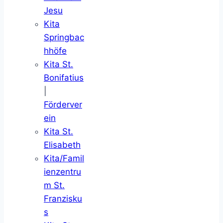
Jesu
Kita
Springbac
hhöfe
Kita St.
Bonifatius
|
Förderver
ein
Kita St.
Elisabeth
Kita/Famil
ienzentru
m St.
Franzisku
s