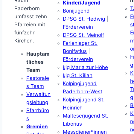
Raum
m
Kinder/Jugend
Paderborn
T
Bonijugend
umfasst zehn
E
DPSG St. Hedwig
|
Pfarreien mit
s
Förderverein
fünfzehn
E
DPSG St. Meinolf
Kirchen.
m
Ferienlager St.
o
Bonifatius
|
Hauptam
F
Förderverein
tliches
g
kjg Maria zur Höhe
Team
K
kjg St. Kilian
Pastorale
h
Kolpingjugend
s Team
T
Paderborn-West
Verwaltun
g
Kolpingjugend St.
gsleitung
B
Heinrich
Pfarrbüro
K
Malteserjugend St.
s
n
Liborius
Gremien
n
Messdiener*innen