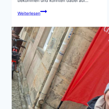
bekommen und konnten dabei auf…
Gastfamilien
Weiterlesen
für
internationale
Freiwilligendienstleistende
gesucht
–
Gastfamilienbesuche
zeigen
spannende
Einblicke