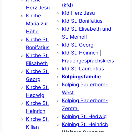
(kfd)
Herz Jesu
kfd Herz Jesu
Kirche
kfd St. Bonifatius
Maria zur
kfd St. Elisabeth und
Höhe
St. Meinolf
Kirche St.
kfd St. Georg
Bonifatius
kfd St. Heinrich
|
Kirche St.
Frauengesprächskreis
Elisabeth
kfd St. Laurentius
Kirche St.
Kolpingsfamilie
Georg
Kolping Paderborn-
Kirche St.
West
Hedwig
Kolping Paderborn-
Kirche St.
Zentral
Heinrich
Kolping St. Hedwig
Kirche St.
Kolping St. Heinrich
Kilian