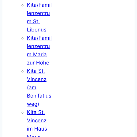
Kita/Famil
ienzentru
m St.
Liborius
Kita/Famil
ienzentru
m Maria
zur Höhe
Kita St.
Vincenz
(am
Bonifatius
weg)
Kita St.
Vincenz
im Haus