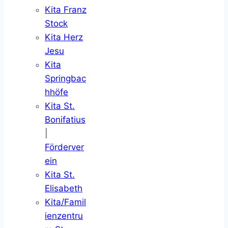
Kita Franz
Stock
Kita Herz
Jesu
Kita
Springbac
hhöfe
Kita St.
Bonifatius
|
Förderver
ein
Kita St.
Elisabeth
Kita/Famil
ienzentru