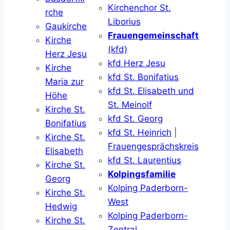
Kirchenchor St.
rche
Liborius
Gaukirche
Frauengemeinschaft
Kirche
(kfd)
Herz Jesu
kfd Herz Jesu
Kirche
kfd St. Bonifatius
Maria zur
kfd St. Elisabeth und
Höhe
St. Meinolf
Kirche St.
kfd St. Georg
Bonifatius
kfd St. Heinrich
|
Kirche St.
Frauengesprächskreis
Elisabeth
kfd St. Laurentius
Kirche St.
Kolpingsfamilie
Georg
Kolping Paderborn-
Kirche St.
West
Hedwig
Kolping Paderborn-
Kirche St.
Zentral