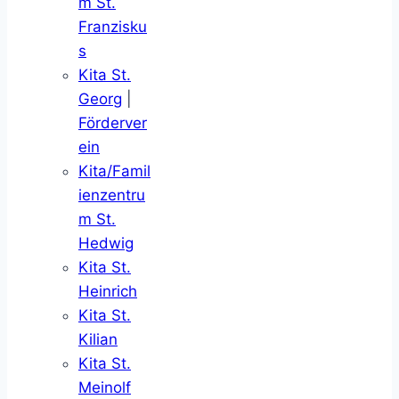
m St.
Franzisku
s
Kita St.
Georg
|
Förderver
ein
Kita/Famil
ienzentru
m St.
Hedwig
Kita St.
Heinrich
Kita St.
Kilian
Kita St.
Meinolf