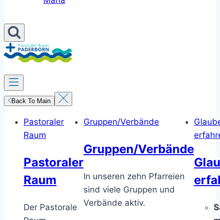
Maria
Back To Main
Pastoraler
Gruppen/Verbände
Glaub
Raum
erfahr
Gruppen/Verbände
Pastoraler
Gla
In unseren zehn Pfarreien
Raum
erfa
sind viele Gruppen und
Verbände aktiv.
Der Pastorale
S