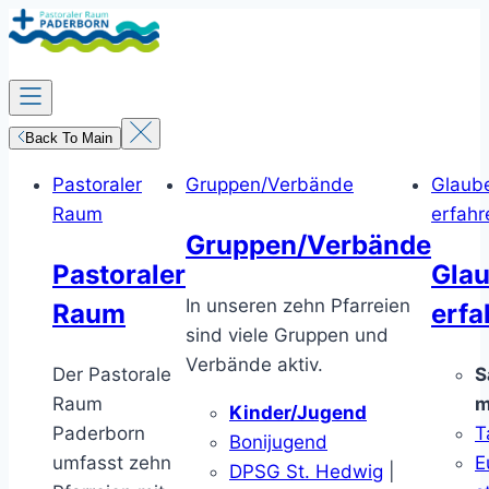
Zum
Inhalt
springen
Back To Main
Pastoraler
Gruppen/Verbände
Glaub
Raum
erfahr
Gruppen/Verbände
Pastoraler
Gla
In unseren zehn Pfarreien
Raum
erfa
sind viele Gruppen und
Verbände aktiv.
Der Pastorale
S
Raum
m
Kinder/Jugend
Paderborn
T
Bonijugend
umfasst zehn
E
DPSG St. Hedwig
|