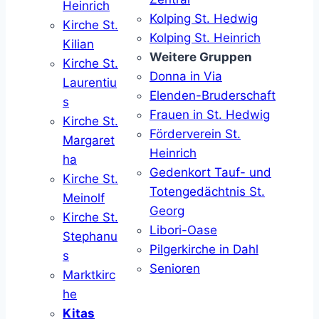
Heinrich
Kolping St. Hedwig
Kirche St.
Kolping St. Heinrich
Kilian
Weitere Gruppen
Kirche St.
Donna in Via
Laurentiu
Elenden-Bruderschaft
s
Frauen in St. Hedwig
Kirche St.
Förderverein St.
Margaret
Heinrich
ha
Gedenkort Tauf- und
Kirche St.
Totengedächtnis St.
Meinolf
Georg
Kirche St.
Libori-Oase
Stephanu
Pilgerkirche in Dahl
s
Senioren
Marktkirc
he
Kitas