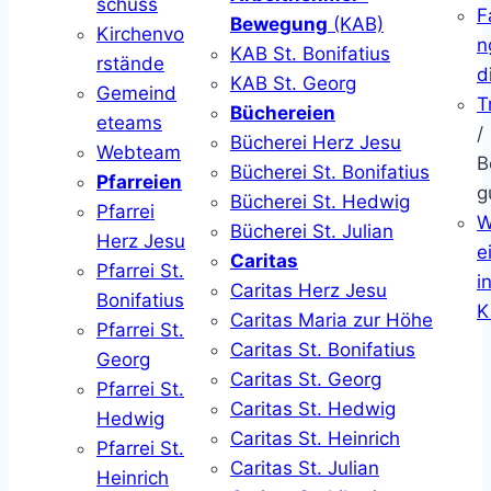
schuss
F
Bewegung
(KAB)
Kirchenvo
n
KAB St. Bonifatius
rstände
d
KAB St. Georg
Gemeind
T
Büchereien
eteams
/
Bücherei Herz Jesu
Webteam
B
Bücherei St. Bonifatius
Pfarreien
g
Bücherei St. Hedwig
Pfarrei
W
Bücherei St. Julian
Herz Jesu
ei
Caritas
Pfarrei St.
i
Caritas Herz Jesu
Bonifatius
K
Caritas Maria zur Höhe
Pfarrei St.
Caritas St. Bonifatius
Georg
Caritas St. Georg
Pfarrei St.
Caritas St. Hedwig
Hedwig
Caritas St. Heinrich
Pfarrei St.
Caritas St. Julian
Heinrich