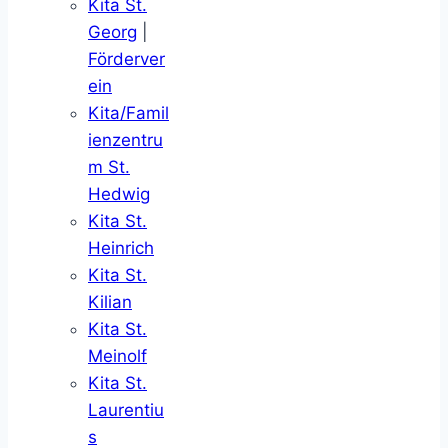
Kita St.
Georg
|
Förderver
ein
Kita/Famil
ienzentru
m St.
Hedwig
Kita St.
Heinrich
Kita St.
Kilian
Kita St.
Meinolf
Kita St.
Laurentiu
s