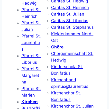
Caritas St. Hedwig
Hedwig
Caritas St. Heinrich
Pfarrei St.
Caritas St. Julian
Heinrich
Caritas St. Liborius
Pfarrei St.
Caritas St. Stephanus
Julian
Kleiderkammer Nord-
Pfarrei St.
Ost
Laurentiu
Chöre
s
Chorgemeinschaft St.
Pfarrei St.
Hedwig
Liborius
Kinderschola St.
Pfarrei St.
Bonifatius
Margaret
Kirchenband
ha
spiritus@laurentius
Pfarrei St.
Kirchenchor St.
Marien
Bonifatius
Kirchen
Kirchenchor St. Julian
Busdorfki