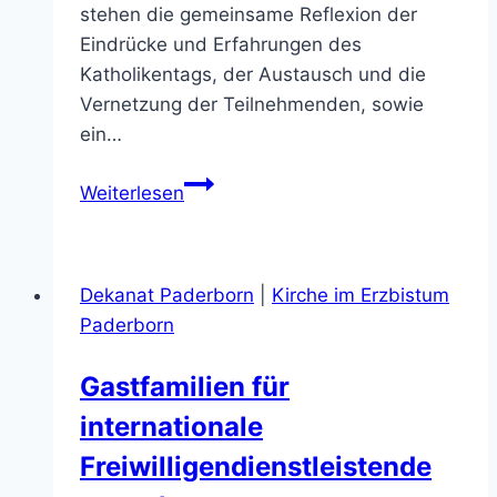
stehen die gemeinsame Reflexion der
Eindrücke und Erfahrungen des
Katholikentags, der Austausch und die
Vernetzung der Teilnehmenden, sowie
ein…
Einladung
Weiterlesen
zum
Nachtreffen
des
Dekanat Paderborn
|
Kirche im Erzbistum
Katholikentags
Paderborn
Gastfamilien für
internationale
Freiwilligendienstleistende