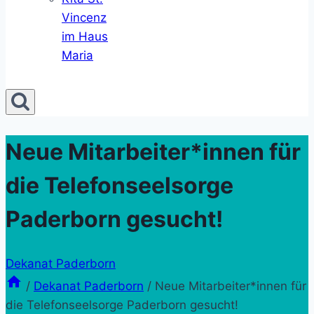
Vincenz
im Haus
Maria
Neue Mitarbeiter*innen für
die Telefonseelsorge
Paderborn gesucht!
Dekanat Paderborn
/
Dekanat Paderborn
/
Neue Mitarbeiter*innen für
die Telefonseelsorge Paderborn gesucht!