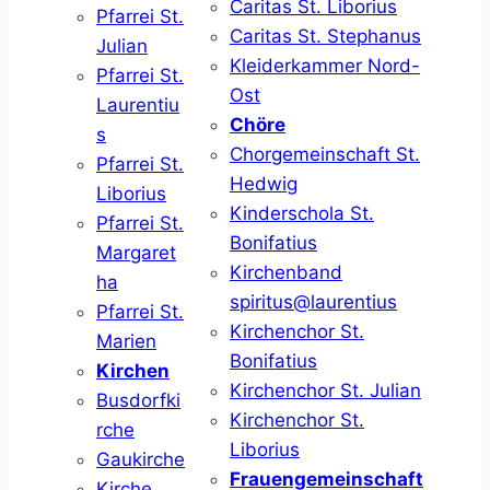
Caritas St. Liborius
Pfarrei St.
Caritas St. Stephanus
Julian
Kleiderkammer Nord-
Pfarrei St.
Ost
Laurentiu
Chöre
s
Chorgemeinschaft St.
Pfarrei St.
Hedwig
Liborius
Kinderschola St.
Pfarrei St.
Bonifatius
Margaret
Kirchenband
ha
spiritus@laurentius
Pfarrei St.
Kirchenchor St.
Marien
Bonifatius
Kirchen
Kirchenchor St. Julian
Busdorfki
Kirchenchor St.
rche
Liborius
Gaukirche
Frauengemeinschaft
Kirche