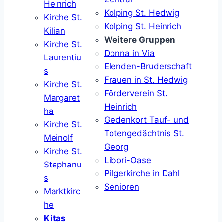
Heinrich
Kolping St. Hedwig
Kirche St.
Kolping St. Heinrich
Kilian
Weitere Gruppen
Kirche St.
Donna in Via
Laurentiu
Elenden-Bruderschaft
s
Frauen in St. Hedwig
Kirche St.
Förderverein St.
Margaret
Heinrich
ha
Gedenkort Tauf- und
Kirche St.
Totengedächtnis St.
Meinolf
Georg
Kirche St.
Libori-Oase
Stephanu
Pilgerkirche in Dahl
s
Senioren
Marktkirc
he
Kitas