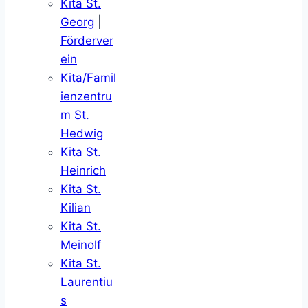
Kita St.
Georg
|
Förderver
ein
Kita/Famil
ienzentru
m St.
Hedwig
Kita St.
Heinrich
Kita St.
Kilian
Kita St.
Meinolf
Kita St.
Laurentiu
s