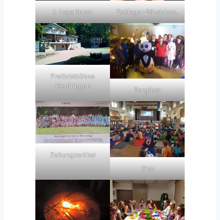
1. Lagerfeuer
Zeltlager-Bändchen.
Freilichtbühne
Herdringen
Bergfest
Zeitungsartikel
Kino