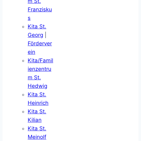
m St.
Franzisku
s
Kita St.
Georg
|
Förderver
ein
Kita/Famil
ienzentru
m St.
Hedwig
Kita St.
Heinrich
Kita St.
Kilian
Kita St.
Meinolf