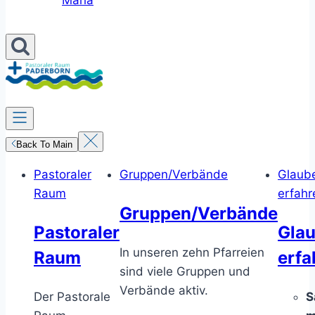
Maria
Back To Main
Pastoraler
Gruppen/Verbände
Glaub
Raum
erfahr
Gruppen/Verbände
Pastoraler
Gla
In unseren zehn Pfarreien
Raum
erfa
sind viele Gruppen und
Verbände aktiv.
Der Pastorale
S