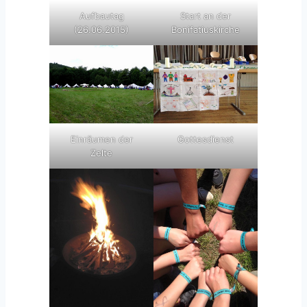
Start an der
Aufbautag
Bonifatiuskirche
(26.06.2015)
Einräumen der
Gottesdienst
Zelte