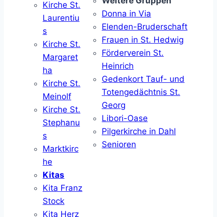
Weitere Gruppen
Kirche St.
Donna in Via
Laurentiu
Elenden-Bruderschaft
s
Frauen in St. Hedwig
Kirche St.
Förderverein St.
Margaret
Heinrich
ha
Gedenkort Tauf- und
Kirche St.
Totengedächtnis St.
Meinolf
Georg
Kirche St.
Libori-Oase
Stephanu
Pilgerkirche in Dahl
s
Senioren
Marktkirc
he
Kitas
Kita Franz
Stock
Kita Herz