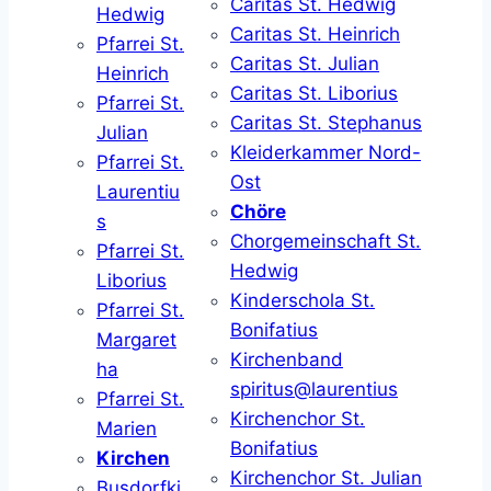
Caritas St. Hedwig
Hedwig
Caritas St. Heinrich
Pfarrei St.
Caritas St. Julian
Heinrich
Caritas St. Liborius
Pfarrei St.
Caritas St. Stephanus
Julian
Kleiderkammer Nord-
Pfarrei St.
Ost
Laurentiu
Chöre
s
Chorgemeinschaft St.
Pfarrei St.
Hedwig
Liborius
Kinderschola St.
Pfarrei St.
Bonifatius
Margaret
Kirchenband
ha
spiritus@laurentius
Pfarrei St.
Kirchenchor St.
Marien
Bonifatius
Kirchen
Kirchenchor St. Julian
Busdorfki