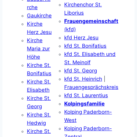
Kirchenchor St.
rche
Liborius
Gaukirche
Frauengemeinschaft
Kirche
(kfd)
Herz Jesu
kfd Herz Jesu
Kirche
kfd St. Bonifatius
Maria zur
kfd St. Elisabeth und
Höhe
St. Meinolf
Kirche St.
kfd St. Georg
Bonifatius
kfd St. Heinrich
|
Kirche St.
Frauengesprächskreis
Elisabeth
kfd St. Laurentius
Kirche St.
Kolpingsfamilie
Georg
Kolping Paderborn-
Kirche St.
West
Hedwig
Kolping Paderborn-
Kirche St.
Zentral