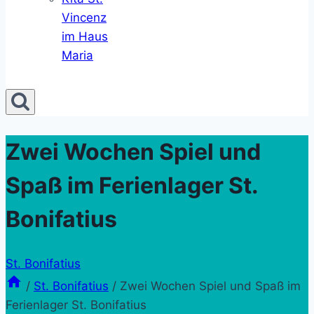
Vincenz
im Haus
Maria
Zwei Wochen Spiel und
Spaß im Ferienlager St.
Bonifatius
St. Bonifatius
/
St. Bonifatius
/
Zwei Wochen Spiel und Spaß im
Ferienlager St. Bonifatius