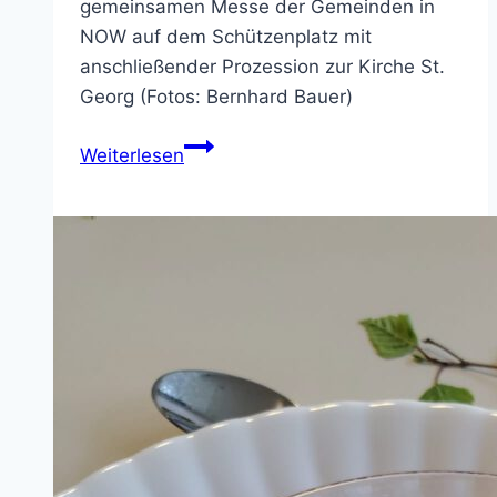
gemeinsamen Messe der Gemeinden in
NOW auf dem Schützenplatz mit
anschließender Prozession zur Kirche St.
Georg (Fotos: Bernhard Bauer)
Bilder
Weiterlesen
von
Fronleichnam
2026
in
NOW