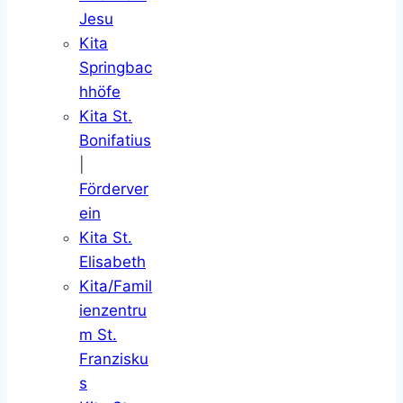
Jesu
Kita
Springbac
hhöfe
Kita St.
Bonifatius
|
Förderver
ein
Kita St.
Elisabeth
Kita/Famil
ienzentru
m St.
Franzisku
s