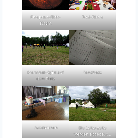
Entspann-Dich-
Boni-Bistro
Nacht
Brennball-Spiel auf
Feedback
dem Platz
Fundsachen
Die Leiterzelte
werden abgebaut…