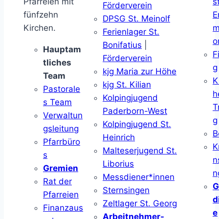
Pfarreien mit
s
Förderverein
fünfzehn
E
DPSG St. Meinolf
Kirchen.
m
Ferienlager St.
o
Bonifatius
|
Hauptam
F
Förderverein
tliches
g
kjg Maria zur Höhe
Team
K
kjg St. Kilian
Pastorale
h
Kolpingjugend
s Team
T
Paderborn-West
Verwaltun
g
Kolpingjugend St.
gsleitung
B
Heinrich
Pfarrbüro
K
Malteserjugend St.
s
n
Liborius
Gremien
n
Messdiener*innen
Rat der
G
Sternsingen
Pfarreien
d
Zeltlager St. Georg
Finanzaus
e
Arbeitnehmer-