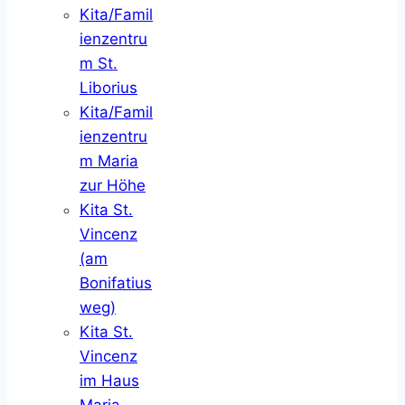
Kita/Famil
ienzentru
m St.
Liborius
Kita/Famil
ienzentru
m Maria
zur Höhe
Kita St.
Vincenz
(am
Bonifatius
weg)
Kita St.
Vincenz
im Haus