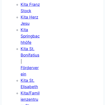
Kita Franz
Stock
Kita Herz
Jesu
Kita
Springbac
hhöfe
Kita St.
Bonifatius
|
Förderver
ein
Kita St.
Elisabeth
Kita/Famil
ienzentru