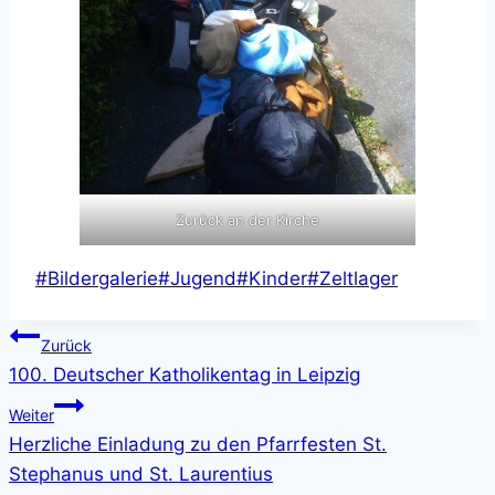
Zurück an der Kirche
Schlagworte:
#
Bildergalerie
#
Jugend
#
Kinder
#
Zeltlager
Beitragsnavigation
Zurück
100. Deutscher Katholikentag in Leipzig
Weiter
Herzliche Einladung zu den Pfarrfesten St.
Stephanus und St. Laurentius