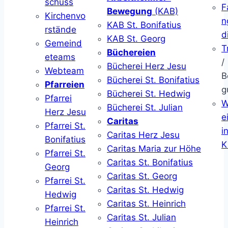
schuss
F
Bewegung
(KAB)
Kirchenvo
n
KAB St. Bonifatius
rstände
d
KAB St. Georg
Gemeind
T
Büchereien
eteams
/
Bücherei Herz Jesu
Webteam
B
Bücherei St. Bonifatius
Pfarreien
g
Bücherei St. Hedwig
Pfarrei
W
Bücherei St. Julian
Herz Jesu
ei
Caritas
Pfarrei St.
i
Caritas Herz Jesu
Bonifatius
K
Caritas Maria zur Höhe
Pfarrei St.
Caritas St. Bonifatius
Georg
Caritas St. Georg
Pfarrei St.
Caritas St. Hedwig
Hedwig
Caritas St. Heinrich
Pfarrei St.
Caritas St. Julian
Heinrich