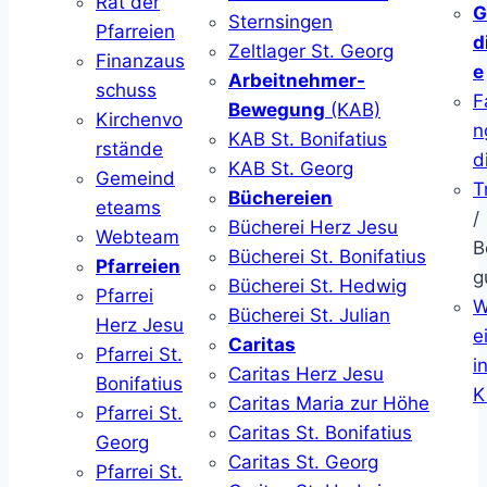
Rat der
G
Sternsingen
Pfarreien
d
Zeltlager St. Georg
Finanzaus
e
Arbeitnehmer-
schuss
F
Bewegung
(KAB)
Kirchenvo
n
KAB St. Bonifatius
rstände
d
KAB St. Georg
Gemeind
T
Büchereien
eteams
/
Bücherei Herz Jesu
Webteam
B
Bücherei St. Bonifatius
Pfarreien
g
Bücherei St. Hedwig
Pfarrei
W
Bücherei St. Julian
Herz Jesu
ei
Caritas
Pfarrei St.
i
Caritas Herz Jesu
Bonifatius
K
Caritas Maria zur Höhe
Pfarrei St.
Caritas St. Bonifatius
Georg
Caritas St. Georg
Pfarrei St.