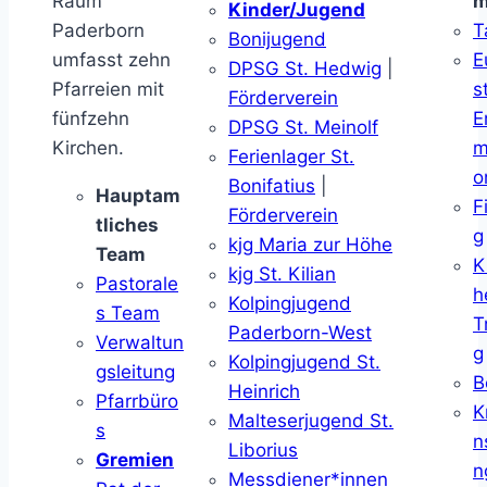
Raum
m
Kinder/Jugend
Paderborn
T
Bonijugend
umfasst zehn
E
DPSG St. Hedwig
|
Pfarreien mit
s
Förderverein
fünfzehn
E
DPSG St. Meinolf
Kirchen.
m
Ferienlager St.
o
Bonifatius
|
Hauptam
F
Förderverein
tliches
g
kjg Maria zur Höhe
Team
K
kjg St. Kilian
Pastorale
h
Kolpingjugend
s Team
T
Paderborn-West
Verwaltun
g
Kolpingjugend St.
gsleitung
B
Heinrich
Pfarrbüro
K
Malteserjugend St.
s
n
Liborius
Gremien
n
Messdiener*innen