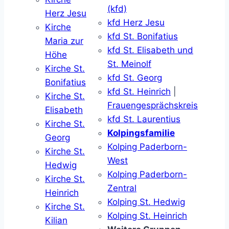
(kfd)
Herz Jesu
kfd Herz Jesu
Kirche
kfd St. Bonifatius
Maria zur
kfd St. Elisabeth und
Höhe
St. Meinolf
Kirche St.
kfd St. Georg
Bonifatius
kfd St. Heinrich
|
Kirche St.
Frauengesprächskreis
Elisabeth
kfd St. Laurentius
Kirche St.
Kolpingsfamilie
Georg
Kolping Paderborn-
Kirche St.
West
Hedwig
Kolping Paderborn-
Kirche St.
Zentral
Heinrich
Kolping St. Hedwig
Kirche St.
Kolping St. Heinrich
Kilian