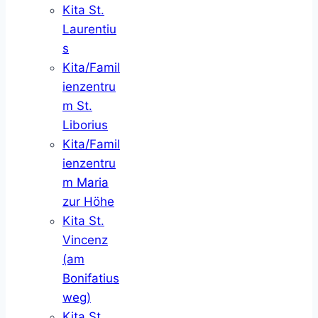
Kita St.
Laurentiu
s
Kita/Famil
ienzentru
m St.
Liborius
Kita/Famil
ienzentru
m Maria
zur Höhe
Kita St.
Vincenz
(am
Bonifatius
weg)
Kita St.