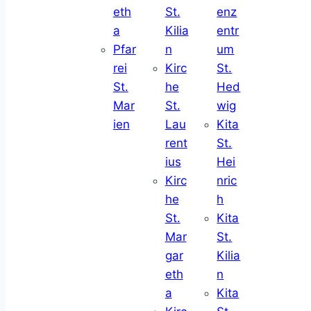
eth
St.
enz
a
Kilia
entr
Pfar
n
um
rei
Kirc
St.
St.
he
Hed
Mar
St.
wig
ien
Lau
Kita
rent
St.
ius
Hei
Kirc
nric
he
h
St.
Kita
Mar
St.
gar
Kilia
eth
n
a
Kita