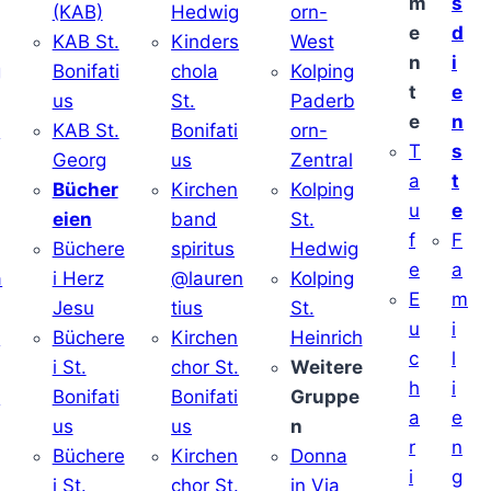
m
s
(KAB)
Hedwig
orn-
e
d
KAB St.
Kinders
West
n
i
g
Bonifati
chola
Kolping
t
e
us
St.
Paderb
e
n
v
KAB St.
Bonifati
orn-
T
s
Georg
us
Zentral
a
t
Bücher
Kirchen
Kolping
u
e
eien
band
St.
f
F
Büchere
spiritus
Hedwig
e
a
a
i Herz
@lauren
Kolping
E
m
Jesu
tius
St.
u
i
i
Büchere
Kirchen
Heinrich
c
l
i St.
chor St.
Weitere
h
i
v
Bonifati
Bonifati
Gruppe
a
e
us
us
n
r
n
Büchere
Kirchen
Donna
i
g
i St.
chor St.
in Via