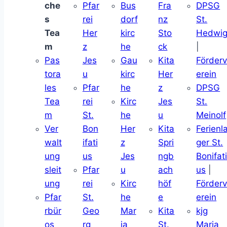
che
Pfar
Bus
Fra
DPSG
s
rei
dorf
nz
St.
Tea
Her
kirc
Sto
Hedwi
m
z
he
ck
|
Pas
Jes
Gau
Kita
Förder
tora
u
kirc
Her
erein
les
Pfar
he
z
DPSG
Tea
rei
Kirc
Jes
St.
m
St.
he
u
Meinolf
Ver
Bon
Her
Kita
Ferienl
walt
ifati
z
Spri
ger St.
ung
us
Jes
ngb
Bonifat
sleit
Pfar
u
ach
us
|
ung
rei
Kirc
höf
Förder
Pfar
St.
he
e
erein
rbür
Geo
Mar
Kita
kjg
os
rg
ia
St.
Maria