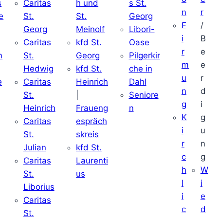
s
Caritas
h und
s St.
n
r
e
St.
St.
Georg
F
/
Georg
Meinolf
Libori-
i
B
Caritas
kfd St.
Oase
r
e
n
St.
Georg
Pilgerkir
m
e
Hedwig
kfd St.
che in
u
r
e
Caritas
Heinrich
Dahl
n
d
St.
|
Seniore
g
i
Heinrich
Fraueng
n
K
g
Caritas
espräch
i
u
St.
skreis
r
n
Julian
kfd St.
c
g
Caritas
Laurenti
h
W
St.
us
l
i
Liborius
i
e
Caritas
c
d
St.