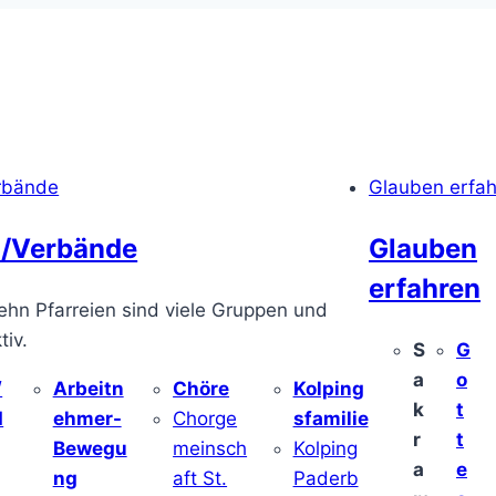
rbände
Glauben erfa
/Verbände
Glauben
erfahren
ehn Pfarreien sind viele Gruppen und
iv.
S
G
a
o
/
Arbeitn
Chöre
Kolping
k
t
d
ehmer-
Chorge
sfamilie
r
t
Bewegu
meinsch
Kolping
a
e
ng
aft St.
Paderb