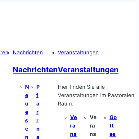
hren
Nachrichten
Veranstaltungen
Nachrichten
Veranstaltungen
N
P
Hier finden Sie alle
e
f
Veranstaltungen im Pastoralen
u
a
Raum.
e
r
Ve
Ve
Go
s
r
ra
ra
tt
e
n
ns
ns
es
n
a