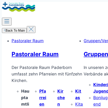
Zum
Inhalt
springen
Back To Main
Pastoraler Raum
Gruppen/Ve
Pastoraler Raum
Gruppen
Der Pastorale Raum Paderborn
In unseren z
umfasst zehn Pfarreien mit fünfzehn
Verbände akt
Kirchen.
Kinder
Hau
Pfa
Kir
Kit
Jugen
pta
rrei
che
as
Bonijug
mtli
en
n
Kita
end