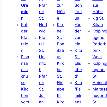
Gre
Pfar
zur
Bon
zur
mie
rei
Höh
ifati
Höhe
n
St.
e
us
|
kjg St.
Rat
Hed
Kirc
För
Kilian
der
wig
he
der
Kolping
Pfar
Pfar
St.
ver
ugend
reie
rei
Bon
ein
Paderb
n
St.
ifati
Kita
orn-
Fina
Hei
us
St.
West
nza
nric
Kirc
Elis
Kolping
uss
h
he
abe
ugend
chu
Pfar
St.
th
St.
ss
rei
Elis
Kita
Heinric
Kirc
St.
abe
/Fa
Maltes
hen
Juli
th
mili
rjugen
vors
an
Kirc
enz
St.