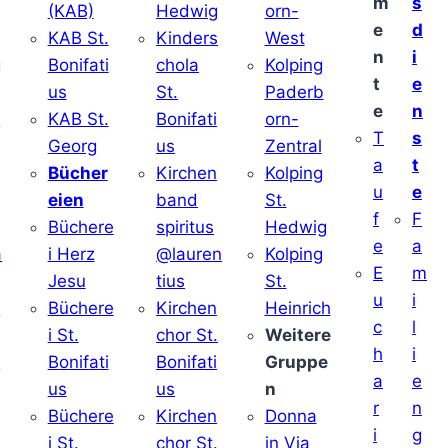
m
s
(KAB)
Hedwig
orn-
e
d
KAB St.
Kinders
West
n
i
g
Bonifati
chola
Kolping
t
e
us
St.
Paderb
e
n
v
KAB St.
Bonifati
orn-
T
s
Georg
us
Zentral
a
t
Bücher
Kirchen
Kolping
u
e
eien
band
St.
f
F
Büchere
spiritus
Hedwig
e
a
a
i Herz
@lauren
Kolping
E
m
Jesu
tius
St.
u
i
i
Büchere
Kirchen
Heinrich
c
l
i St.
chor St.
Weitere
h
i
v
Bonifati
Bonifati
Gruppe
a
e
us
us
n
r
n
Büchere
Kirchen
Donna
i
g
i St.
chor St.
in Via