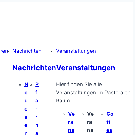
hren
Nachrichten
Veranstaltungen
Nachrichten
Veranstaltungen
N
P
Hier finden Sie alle
e
f
Veranstaltungen im Pastoralen
u
a
Raum.
e
r
Ve
Ve
Go
s
r
ra
ra
tt
e
n
ns
ns
es
n
a