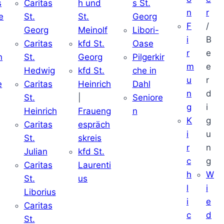
s
Caritas
h und
s St.
n
r
e
St.
St.
Georg
F
/
Georg
Meinolf
Libori-
i
B
Caritas
kfd St.
Oase
r
e
n
St.
Georg
Pilgerkir
m
e
Hedwig
kfd St.
che in
u
r
e
Caritas
Heinrich
Dahl
n
d
St.
|
Seniore
g
i
Heinrich
Fraueng
n
K
g
Caritas
espräch
i
u
St.
skreis
r
n
Julian
kfd St.
c
g
Caritas
Laurenti
h
W
St.
us
l
i
Liborius
i
e
Caritas
c
d
St.