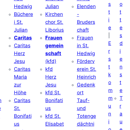
s
o
Hedwig
Julian
Elenden
t
t
Büchere
Kirchen
-
i
t
i St.
chor St.
Bruders
e
e
Julian
Liborius
chaft
|
s
j
Caritas
Frauen
Frauen
E
d
Caritas
gemein
in St.
r
i
Herz
schaft
Hedwig
s
e
Jesu
(kfd)
Förderv
t
n
Caritas
kfd
erein St.
k
s
j
Maria
Herz
Heinrich
o
t
zur
Jesu
Gedenk
m
e
Höhe
kfd St.
ort
m
T
h
Caritas
Bonifati
Tauf-
u
r
e
St.
us
und
n
a
d
Bonifati
kfd St.
Totenge
i
u
us
Elisabet
dächtni
o
e