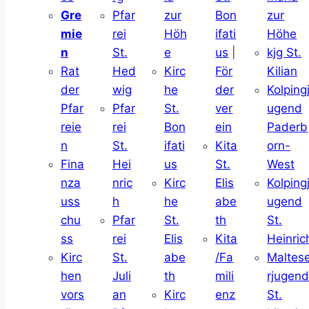
Gre
Pfar
zur
Bon
zur
mie
rei
Höh
ifati
Höhe
n
St.
e
us
|
kjg St.
Rat
Hed
Kirc
För
Kilian
der
wig
he
der
Kolping
Pfar
Pfar
St.
ver
ugend
reie
rei
Bon
ein
Paderb
n
St.
ifati
Kita
orn-
Fina
Hei
us
St.
West
nza
nric
Kirc
Elis
Kolping
uss
h
he
abe
ugend
chu
Pfar
St.
th
St.
ss
rei
Elis
Kita
Heinric
Kirc
St.
abe
/Fa
Maltes
hen
Juli
th
mili
rjugen
vors
an
Kirc
enz
St.