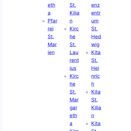
eth
St.
enz
a
Kilia
entr
Pfar
n
um
rei
Kirc
St.
St.
he
Hed
Mar
St.
wig
ien
Lau
Kita
rent
St.
ius
Hei
Kirc
nric
he
h
St.
Kita
Mar
St.
gar
Kilia
eth
n
a
Kita