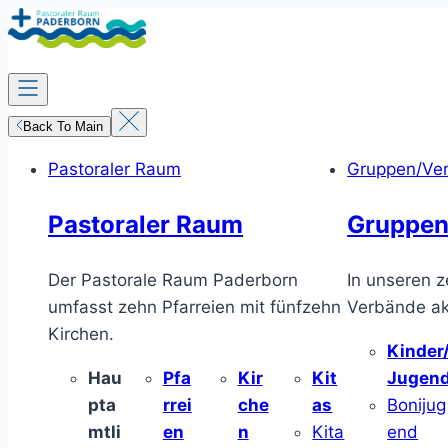
Zum
Inhalt
springen
Back To Main
Pastoraler Raum
Gruppen/Ve
Pastoraler Raum
Gruppen
Der Pastorale Raum Paderborn
In unseren z
umfasst zehn Pfarreien mit fünfzehn
Verbände akt
Kirchen.
Kinder
Hau
Pfa
Kir
Kit
Jugen
pta
rrei
che
as
Bonijug
mtli
en
n
Kita
end