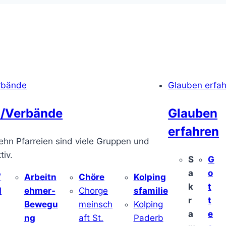
rbände
Glauben erfa
/Verbände
Glauben
erfahren
ehn Pfarreien sind viele Gruppen und
iv.
S
G
a
o
/
Arbeitn
Chöre
Kolping
k
t
d
ehmer-
Chorge
sfamilie
r
t
Bewegu
meinsch
Kolping
a
e
ng
aft St.
Paderb