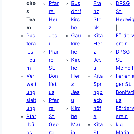
che
Pfar
Bus
Fra
DPSG
s
rei
dorf
nz
St.
Tea
Her
kirc
Sto
Hedwi
m
z
he
ck
|
Pas
Jes
Gau
Kita
Förder
tora
u
kirc
Her
erein
les
Pfar
he
z
DPSG
Tea
rei
Kirc
Jes
St.
m
St.
he
u
Meinolf
Ver
Bon
Her
Kita
Ferienl
walt
ifati
z
Spri
ger St.
ung
us
Jes
ngb
Bonifat
sleit
Pfar
u
ach
us
|
ung
rei
Kirc
höf
Förder
Pfar
St.
he
e
erein
rbür
Geo
Mar
Kita
kjg
os
rg
ia
St.
Maria