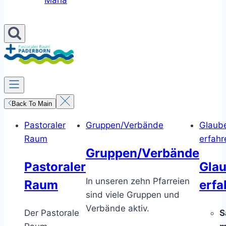
Maria
Back To Main
Pastoraler
Gruppen/Verbände
Glaub
Raum
erfahr
Gruppen/Verbände
Pastoraler
Gla
In unseren zehn Pfarreien
Raum
erfa
sind viele Gruppen und
Verbände aktiv.
Der Pastorale
S