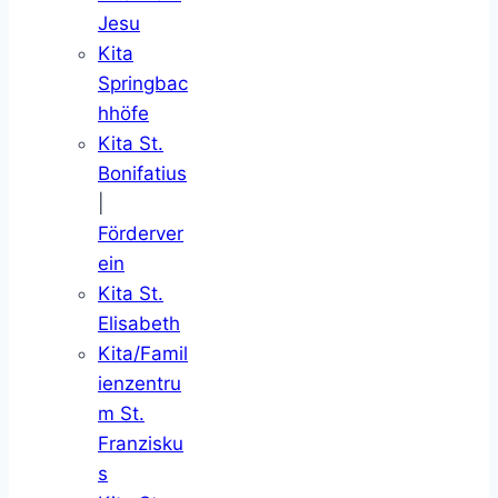
Jesu
Kita
Springbac
hhöfe
Kita St.
Bonifatius
|
Förderver
ein
Kita St.
Elisabeth
Kita/Famil
ienzentru
m St.
Franzisku
s