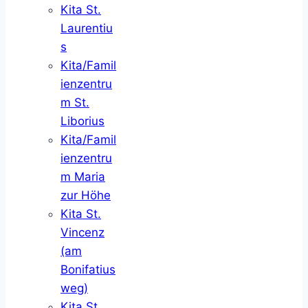
Kita St.
Laurentiu
s
Kita/Famil
ienzentru
m St.
Liborius
Kita/Famil
ienzentru
m Maria
zur Höhe
Kita St.
Vincenz
(am
Bonifatius
weg)
Kita St.