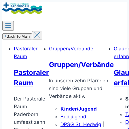
Zum
Inhalt
springen
Back To Main
Pastoraler
Gruppen/Verbände
Glaub
Raum
erfahr
Gruppen/Verbände
Pastoraler
Gla
In unseren zehn Pfarreien
Raum
erfa
sind viele Gruppen und
Verbände aktiv.
Der Pastorale
S
Raum
m
Kinder/Jugend
Paderborn
T
Bonijugend
umfasst zehn
E
DPSG St. Hedwig
|