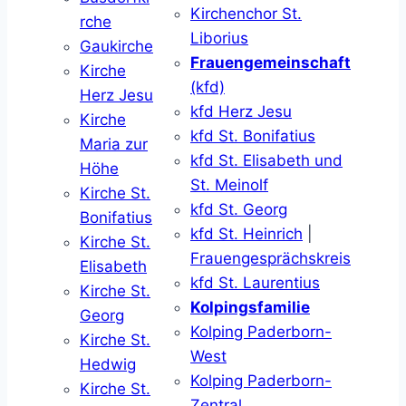
Kirchenchor St.
rche
Liborius
Gaukirche
Frauengemeinschaft
Kirche
(kfd)
Herz Jesu
kfd Herz Jesu
Kirche
kfd St. Bonifatius
Maria zur
kfd St. Elisabeth und
Höhe
St. Meinolf
Kirche St.
kfd St. Georg
Bonifatius
kfd St. Heinrich
|
Kirche St.
Frauengesprächskreis
Elisabeth
kfd St. Laurentius
Kirche St.
Kolpingsfamilie
Georg
Kolping Paderborn-
Kirche St.
West
Hedwig
Kolping Paderborn-
Kirche St.
Zentral