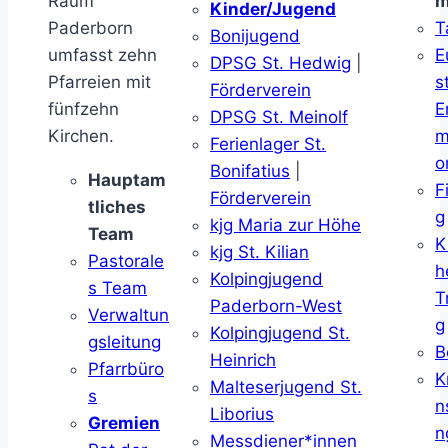
Raum
m
Kinder/Jugend
Paderborn
T
Bonijugend
umfasst zehn
E
DPSG St. Hedwig
|
Pfarreien mit
s
Förderverein
fünfzehn
E
DPSG St. Meinolf
Kirchen.
m
Ferienlager St.
o
Bonifatius
|
Hauptam
F
Förderverein
tliches
g
kjg Maria zur Höhe
Team
K
kjg St. Kilian
Pastorale
h
Kolpingjugend
s Team
T
Paderborn-West
Verwaltun
g
Kolpingjugend St.
gsleitung
B
Heinrich
Pfarrbüro
K
Malteserjugend St.
s
n
Liborius
Gremien
n
Messdiener*innen