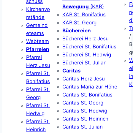
schuss
F
Bewegung
(KAB)
Kirchenvo
n
KAB St. Bonifatius
rstände
d
KAB St. Georg
Gemeind
T
Büchereien
eteams
/
Bücherei Herz Jesu
Webteam
B
Bücherei St. Bonifatius
Pfarreien
g
Bücherei St. Hedwig
Pfarrei
W
Bücherei St. Julian
Herz Jesu
ei
Caritas
Pfarrei St.
i
Caritas Herz Jesu
Bonifatius
K
Caritas Maria zur Höhe
Pfarrei St.
Caritas St. Bonifatius
Georg
Caritas St. Georg
Pfarrei St.
Caritas St. Hedwig
Hedwig
Caritas St. Heinrich
Pfarrei St.
Caritas St. Julian
Heinrich