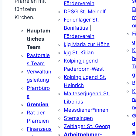
Pfarreien mit
s
Förderverein
fünfzehn
E
DPSG St. Meinolf
Kirchen.
m
Ferienlager St.
o
Bonifatius
|
Hauptam
F
Förderverein
tliches
g
kjg Maria zur Höhe
Team
K
kjg St. Kilian
Pastorale
h
Kolpingjugend
s Team
T
Paderborn-West
Verwaltun
g
Kolpingjugend St.
gsleitung
B
Heinrich
Pfarrbüro
K
Malteserjugend St.
s
n
Liborius
Gremien
n
Messdiener*innen
Rat der
G
Sternsingen
Pfarreien
d
Zeltlager St. Georg
Finanzaus
e
Arbeitnehmer-