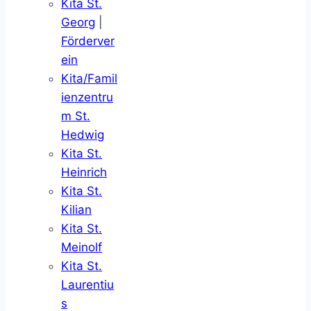
Kita St.
Georg
|
Förderver
ein
Kita/Famil
ienzentru
m St.
Hedwig
Kita St.
Heinrich
Kita St.
Kilian
Kita St.
Meinolf
Kita St.
Laurentiu
s