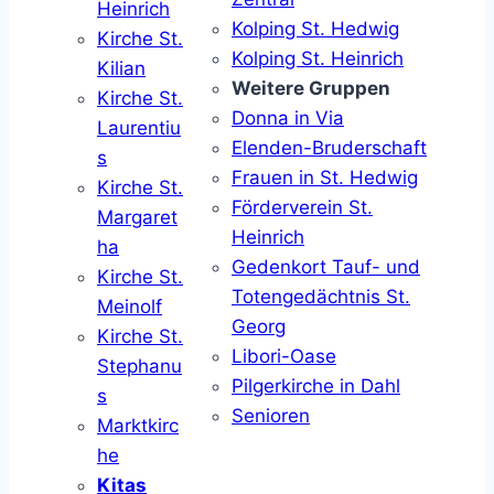
Heinrich
Kolping St. Hedwig
Kirche St.
Kolping St. Heinrich
Kilian
Weitere Gruppen
Kirche St.
Donna in Via
Laurentiu
Elenden-Bruderschaft
s
Frauen in St. Hedwig
Kirche St.
Förderverein St.
Margaret
Heinrich
ha
Gedenkort Tauf- und
Kirche St.
Totengedächtnis St.
Meinolf
Georg
Kirche St.
Libori-Oase
Stephanu
Pilgerkirche in Dahl
s
Senioren
Marktkirc
he
Kitas