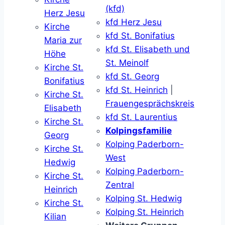
(kfd)
Herz Jesu
kfd Herz Jesu
Kirche
kfd St. Bonifatius
Maria zur
kfd St. Elisabeth und
Höhe
St. Meinolf
Kirche St.
kfd St. Georg
Bonifatius
kfd St. Heinrich
|
Kirche St.
Frauengesprächskreis
Elisabeth
kfd St. Laurentius
Kirche St.
Kolpingsfamilie
Georg
Kolping Paderborn-
Kirche St.
West
Hedwig
Kolping Paderborn-
Kirche St.
Zentral
Heinrich
Kolping St. Hedwig
Kirche St.
Kolping St. Heinrich
Kilian