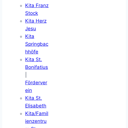
Kita Franz
Stock
Kita Herz
Jesu
Kita
Springbac
hhöfe
Kita St.
Bonifatius
|
Förderver
ein
Kita St.
Elisabeth
Kita/Famil
ienzentru