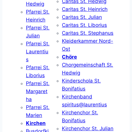
Caritas St. Hedwig
Hedwig
Caritas St. Heinrich
Pfarrei St.
Caritas St. Julian
Heinrich
Caritas St. Liborius
Pfarrei St.
Caritas St. Stephanus
Julian
Kleiderkammer Nord-
Pfarrei St.
Ost
Laurentiu
Chöre
s
Chorgemeinschaft St.
Pfarrei St.
Hedwig
Liborius
Kinderschola St.
Pfarrei St.
Bonifatius
Margaret
Kirchenband
ha
spiritus@laurentius
Pfarrei St.
Kirchenchor St.
Marien
Bonifatius
Kirchen
Kirchenchor St. Julian
Busdorfki