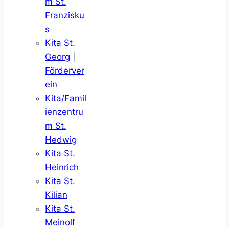
m St.
Franzisku
s
Kita St.
Georg
|
Förderver
ein
Kita/Famil
ienzentru
m St.
Hedwig
Kita St.
Heinrich
Kita St.
Kilian
Kita St.
Meinolf