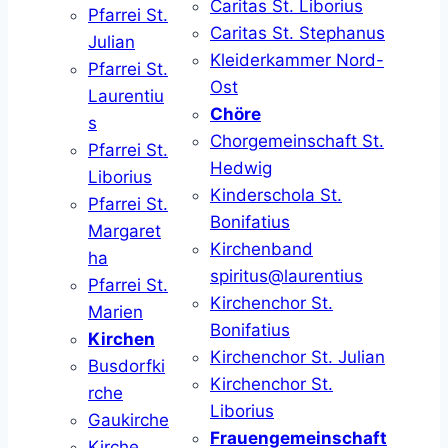
Caritas St. Liborius
Pfarrei St.
Caritas St. Stephanus
Julian
Kleiderkammer Nord-
Pfarrei St.
Ost
Laurentiu
Chöre
s
Chorgemeinschaft St.
Pfarrei St.
Hedwig
Liborius
Kinderschola St.
Pfarrei St.
Bonifatius
Margaret
Kirchenband
ha
spiritus@laurentius
Pfarrei St.
Kirchenchor St.
Marien
Bonifatius
Kirchen
Kirchenchor St. Julian
Busdorfki
Kirchenchor St.
rche
Liborius
Gaukirche
Frauengemeinschaft
Kirche