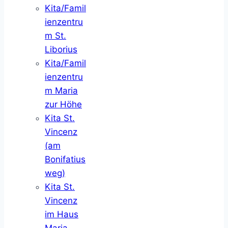
Kita/Famil
ienzentru
m St.
Liborius
Kita/Famil
ienzentru
m Maria
zur Höhe
Kita St.
Vincenz
(am
Bonifatius
weg)
Kita St.
Vincenz
im Haus