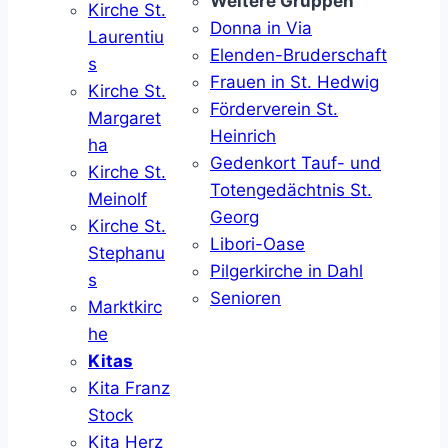
Weitere Gruppen
Kirche St.
Donna in Via
Laurentiu
Elenden-Bruderschaft
s
Frauen in St. Hedwig
Kirche St.
Förderverein St.
Margaret
Heinrich
ha
Gedenkort Tauf- und
Kirche St.
Totengedächtnis St.
Meinolf
Georg
Kirche St.
Libori-Oase
Stephanu
Pilgerkirche in Dahl
s
Senioren
Marktkirc
he
Kitas
Kita Franz
Stock
Kita Herz