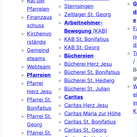
Rat der
G
Sternsingen
Pfarreien
d
Zeltlager St. Georg
Finanzaus
e
Arbeitnehmer-
schuss
F
Bewegung
(KAB)
Kirchenvo
n
KAB St. Bonifatius
rstände
d
KAB St. Georg
Gemeind
T
Büchereien
eteams
/
Bücherei Herz Jesu
Webteam
B
Bücherei St. Bonifatius
Pfarreien
g
Bücherei St. Hedwig
Pfarrei
W
Bücherei St. Julian
Herz Jesu
ei
Caritas
Pfarrei St.
i
Caritas Herz Jesu
Bonifatius
K
Caritas Maria zur Höhe
Pfarrei St.
Caritas St. Bonifatius
Georg
Caritas St. Georg
Pfarrei St.