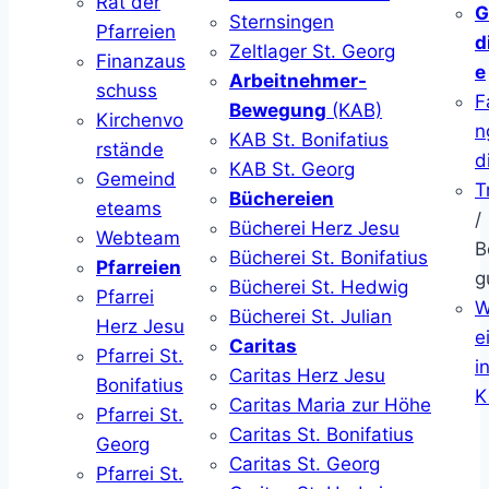
Rat der
G
Sternsingen
Pfarreien
d
Zeltlager St. Georg
Finanzaus
e
Arbeitnehmer-
schuss
F
Bewegung
(KAB)
Kirchenvo
n
KAB St. Bonifatius
rstände
d
KAB St. Georg
Gemeind
T
Büchereien
eteams
/
Bücherei Herz Jesu
Webteam
B
Bücherei St. Bonifatius
Pfarreien
g
Bücherei St. Hedwig
Pfarrei
W
Bücherei St. Julian
Herz Jesu
ei
Caritas
Pfarrei St.
i
Caritas Herz Jesu
Bonifatius
K
Caritas Maria zur Höhe
Pfarrei St.
Caritas St. Bonifatius
Georg
Caritas St. Georg
Pfarrei St.