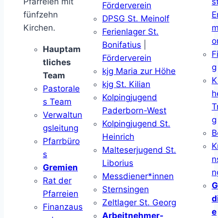
Pfarreien mit
s
Förderverein
fünfzehn
E
DPSG St. Meinolf
Kirchen.
m
Ferienlager St.
o
Bonifatius
|
Hauptam
F
Förderverein
tliches
g
kjg Maria zur Höhe
Team
K
kjg St. Kilian
Pastorale
h
Kolpingjugend
s Team
T
Paderborn-West
Verwaltun
g
Kolpingjugend St.
gsleitung
B
Heinrich
Pfarrbüro
K
Malteserjugend St.
s
n
Liborius
Gremien
n
Messdiener*innen
Rat der
G
Sternsingen
Pfarreien
d
Zeltlager St. Georg
Finanzaus
e
Arbeitnehmer-