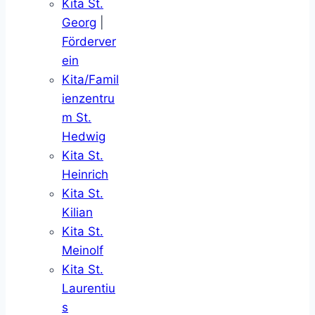
Kita St.
Georg
|
Förderver
ein
Kita/Famil
ienzentru
m St.
Hedwig
Kita St.
Heinrich
Kita St.
Kilian
Kita St.
Meinolf
Kita St.
Laurentiu
s