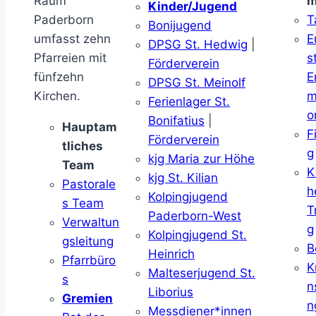
Raum
m
Kinder/Jugend
Paderborn
T
Bonijugend
umfasst zehn
E
DPSG St. Hedwig
|
Pfarreien mit
s
Förderverein
fünfzehn
E
DPSG St. Meinolf
Kirchen.
m
Ferienlager St.
o
Bonifatius
|
Hauptam
F
Förderverein
tliches
g
kjg Maria zur Höhe
Team
K
kjg St. Kilian
Pastorale
h
Kolpingjugend
s Team
T
Paderborn-West
Verwaltun
g
Kolpingjugend St.
gsleitung
B
Heinrich
Pfarrbüro
K
Malteserjugend St.
s
n
Liborius
Gremien
n
Messdiener*innen