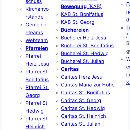
schuss
F
Bewegung
(KAB)
Kirchenvo
n
KAB St. Bonifatius
rstände
d
KAB St. Georg
Gemeind
T
Büchereien
eteams
/
Bücherei Herz Jesu
Webteam
B
Bücherei St. Bonifatius
Pfarreien
g
Bücherei St. Hedwig
Pfarrei
W
Bücherei St. Julian
Herz Jesu
ei
Caritas
Pfarrei St.
i
Caritas Herz Jesu
Bonifatius
K
Caritas Maria zur Höhe
Pfarrei St.
Caritas St. Bonifatius
Georg
Caritas St. Georg
Pfarrei St.
Caritas St. Hedwig
Hedwig
Caritas St. Heinrich
Pfarrei St.
Caritas St. Julian
Heinrich