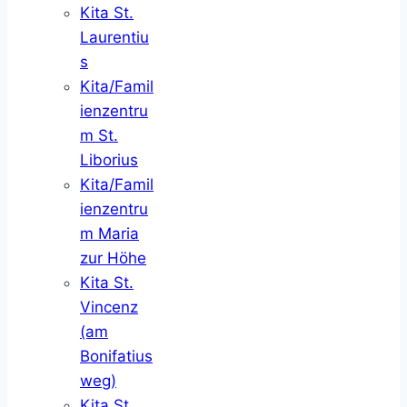
Kita St.
Laurentiu
s
Kita/Famil
ienzentru
m St.
Liborius
Kita/Famil
ienzentru
m Maria
zur Höhe
Kita St.
Vincenz
(am
Bonifatius
weg)
Kita St.