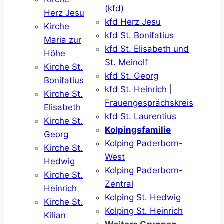
(kfd)
Herz Jesu
kfd Herz Jesu
Kirche
kfd St. Bonifatius
Maria zur
kfd St. Elisabeth und
Höhe
St. Meinolf
Kirche St.
kfd St. Georg
Bonifatius
kfd St. Heinrich
|
Kirche St.
Frauengesprächskreis
Elisabeth
kfd St. Laurentius
Kirche St.
Kolpingsfamilie
Georg
Kolping Paderborn-
Kirche St.
West
Hedwig
Kolping Paderborn-
Kirche St.
Zentral
Heinrich
Kolping St. Hedwig
Kirche St.
Kolping St. Heinrich
Kilian