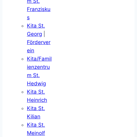
m St.
Franzisku
s
Kita St.
Georg
|
Förderver
ein
Kita/Famil
ienzentru
m St.
Hedwig
Kita St.
Heinrich
Kita St.
Kilian
Kita St.
Meinolf