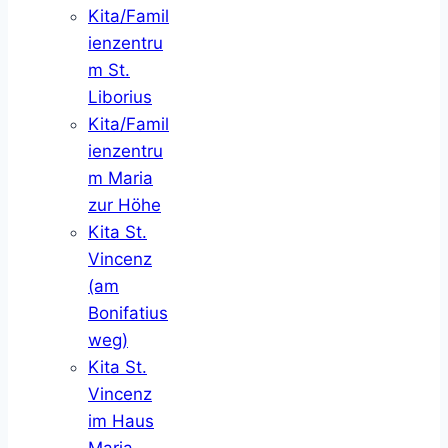
Kita/Famil
ienzentru
m St.
Liborius
Kita/Famil
ienzentru
m Maria
zur Höhe
Kita St.
Vincenz
(am
Bonifatius
weg)
Kita St.
Vincenz
im Haus