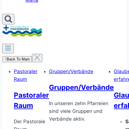
Maria
Back To Main
Pastoraler
Gruppen/Verbände
Glaub
Raum
erfahr
Gruppen/Verbände
Pastoraler
Gla
In unseren zehn Pfarreien
Raum
erfa
sind viele Gruppen und
Verbände aktiv.
Der Pastorale
S