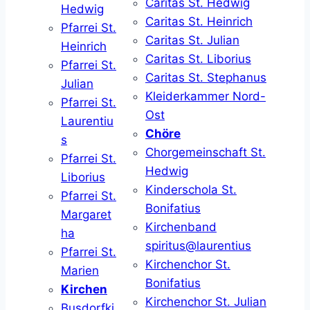
Caritas St. Hedwig
Hedwig
Caritas St. Heinrich
Pfarrei St.
Caritas St. Julian
Heinrich
Caritas St. Liborius
Pfarrei St.
Caritas St. Stephanus
Julian
Kleiderkammer Nord-
Pfarrei St.
Ost
Laurentiu
Chöre
s
Chorgemeinschaft St.
Pfarrei St.
Hedwig
Liborius
Kinderschola St.
Pfarrei St.
Bonifatius
Margaret
Kirchenband
ha
spiritus@laurentius
Pfarrei St.
Kirchenchor St.
Marien
Bonifatius
Kirchen
Kirchenchor St. Julian
Busdorfki