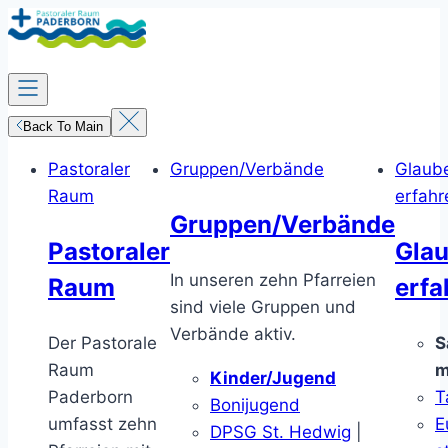
Zum
Inhalt
springen
Back To Main
Pastoraler
Gruppen/Verbände
Glaub
Raum
erfahr
Gruppen/Verbände
Pastoraler
Gla
In unseren zehn Pfarreien
Raum
erfa
sind viele Gruppen und
Verbände aktiv.
Der Pastorale
S
Raum
m
Kinder/Jugend
Paderborn
T
Bonijugend
umfasst zehn
E
DPSG St. Hedwig
|