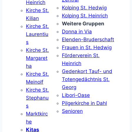
Heinrich
Kolping St. Hedwig
Kirche St.
Kolping St. Heinrich
Kilian
Weitere Gruppen
Kirche St.
Donna in Via
Laurentiu
Elenden-Bruderschaft
s
Frauen in St. Hedwig
Kirche St.
Förderverein St.
Margaret
Heinrich
ha
Gedenkort Tauf- und
Kirche St.
Totengedächtnis St.
Meinolf
Georg
Kirche St.
Libori-Oase
Stephanu
Pilgerkirche in Dahl
s
Senioren
Marktkirc
he
Kitas