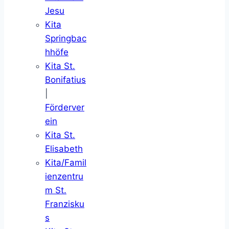
Jesu
Kita
Springbac
hhöfe
Kita St.
Bonifatius
|
Förderver
ein
Kita St.
Elisabeth
Kita/Famil
ienzentru
m St.
Franzisku
s