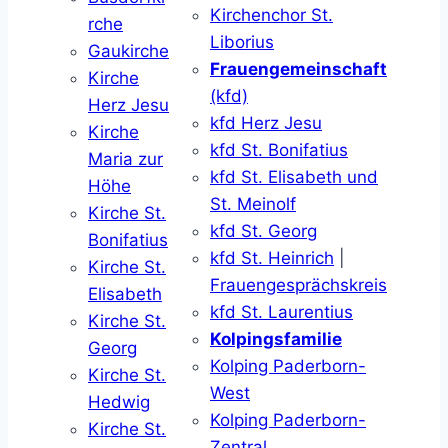
Kirchenchor St.
rche
Liborius
Gaukirche
Frauengemeinschaft
Kirche
(kfd)
Herz Jesu
kfd Herz Jesu
Kirche
kfd St. Bonifatius
Maria zur
kfd St. Elisabeth und
Höhe
St. Meinolf
Kirche St.
kfd St. Georg
Bonifatius
kfd St. Heinrich
|
Kirche St.
Frauengesprächskreis
Elisabeth
kfd St. Laurentius
Kirche St.
Kolpingsfamilie
Georg
Kolping Paderborn-
Kirche St.
West
Hedwig
Kolping Paderborn-
Kirche St.
Zentral