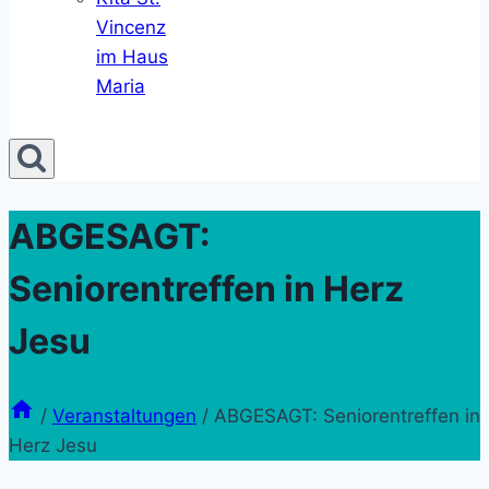
Vincenz
im Haus
Maria
ABGESAGT:
Seniorentreffen in Herz
Jesu
/
Veranstaltungen
/
ABGESAGT: Seniorentreffen in
Herz Jesu