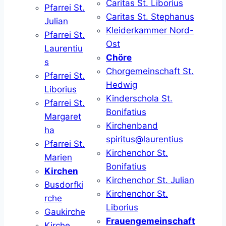
Caritas St. Liborius
Pfarrei St.
Caritas St. Stephanus
Julian
Kleiderkammer Nord-
Pfarrei St.
Ost
Laurentiu
Chöre
s
Chorgemeinschaft St.
Pfarrei St.
Hedwig
Liborius
Kinderschola St.
Pfarrei St.
Bonifatius
Margaret
Kirchenband
ha
spiritus@laurentius
Pfarrei St.
Kirchenchor St.
Marien
Bonifatius
Kirchen
Kirchenchor St. Julian
Busdorfki
Kirchenchor St.
rche
Liborius
Gaukirche
Frauengemeinschaft
Kirche