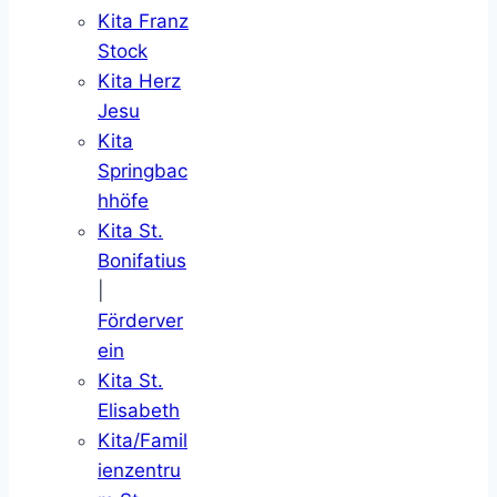
Kita Franz
Stock
Kita Herz
Jesu
Kita
Springbac
hhöfe
Kita St.
Bonifatius
|
Förderver
ein
Kita St.
Elisabeth
Kita/Famil
ienzentru