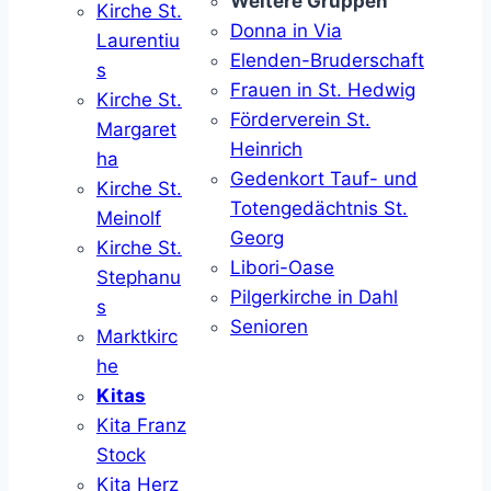
Weitere Gruppen
Kirche St.
Donna in Via
Laurentiu
Elenden-Bruderschaft
s
Frauen in St. Hedwig
Kirche St.
Förderverein St.
Margaret
Heinrich
ha
Gedenkort Tauf- und
Kirche St.
Totengedächtnis St.
Meinolf
Georg
Kirche St.
Libori-Oase
Stephanu
Pilgerkirche in Dahl
s
Senioren
Marktkirc
he
Kitas
Kita Franz
Stock
Kita Herz