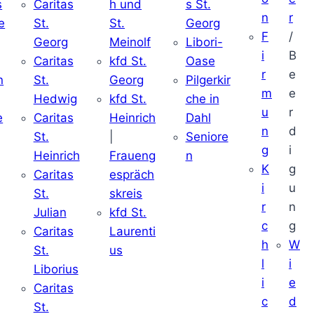
s
Caritas
h und
s St.
n
r
e
St.
St.
Georg
F
/
Georg
Meinolf
Libori-
i
B
Caritas
kfd St.
Oase
r
e
n
St.
Georg
Pilgerkir
m
e
Hedwig
kfd St.
che in
u
r
e
Caritas
Heinrich
Dahl
n
d
St.
|
Seniore
g
i
Heinrich
Fraueng
n
K
g
Caritas
espräch
i
u
St.
skreis
r
n
Julian
kfd St.
c
g
Caritas
Laurenti
h
W
St.
us
l
i
Liborius
i
e
Caritas
c
d
St.