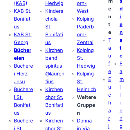
m
s
(KAB)
Hedwig
orn-
e
d
KAB St.
Kinders
West
n
i
g
Bonifati
chola
Kolping
t
e
us
St.
Paderb
e
n
v
KAB St.
Bonifati
orn-
T
s
Georg
us
Zentral
a
t
Bücher
Kirchen
Kolping
u
e
eien
band
St.
f
F
Büchere
spiritus
Hedwig
e
a
a
i Herz
@lauren
Kolping
E
m
Jesu
tius
St.
u
i
i
Büchere
Kirchen
Heinrich
c
l
i St.
chor St.
Weitere
h
i
v
Bonifati
Bonifati
Gruppe
a
e
us
us
n
r
n
Büchere
Kirchen
Donna
i
g
i St.
chor St.
in Via