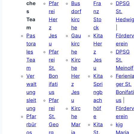
che
Pfar
Bus
Fra
DPSG
s
rei
dorf
nz
St.
Tea
Her
kirc
Sto
Hedwi
m
z
he
ck
|
Pas
Jes
Gau
Kita
Förder
tora
u
kirc
Her
erein
les
Pfar
he
z
DPSG
Tea
rei
Kirc
Jes
St.
m
St.
he
u
Meinolf
Ver
Bon
Her
Kita
Ferienl
walt
ifati
z
Spri
ger St.
ung
us
Jes
ngb
Bonifat
sleit
Pfar
u
ach
us
|
ung
rei
Kirc
höf
Förder
Pfar
St.
he
e
erein
rbür
Geo
Mar
Kita
kjg
os
rg
ia
St.
Maria