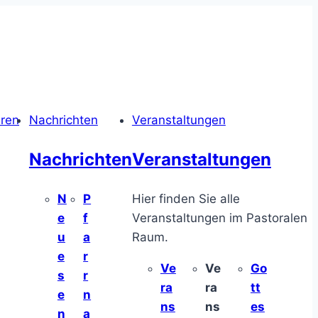
hren
Nachrichten
Veranstaltungen
Nachrichten
Veranstaltungen
N
P
Hier finden Sie alle
e
f
Veranstaltungen im Pastoralen
u
a
Raum.
e
r
Ve
Ve
Go
s
r
ra
ra
tt
e
n
ns
ns
es
n
a