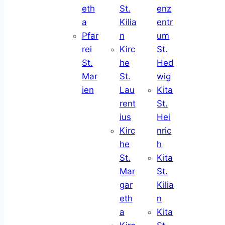
eth
St.
enz
a
Kilia
entr
Pfar
n
um
rei
Kirc
St.
St.
he
Hed
Mar
St.
wig
ien
Lau
Kita
rent
St.
ius
Hei
Kirc
nric
he
h
St.
Kita
Mar
St.
gar
Kilia
eth
n
a
Kita