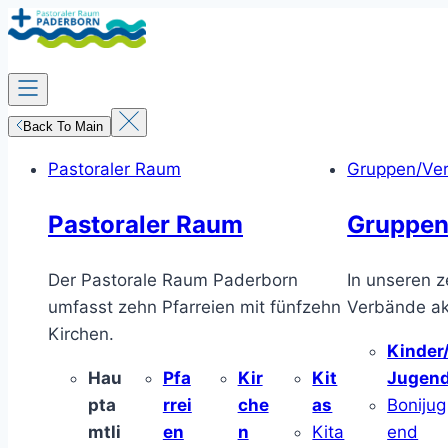
Zum
Inhalt
springen
Back To Main
Pastoraler Raum
Gruppen/Ve
Pastoraler Raum
Gruppen
Der Pastorale Raum Paderborn
In unseren z
umfasst zehn Pfarreien mit fünfzehn
Verbände akt
Kirchen.
Kinder
Hau
Pfa
Kir
Kit
Jugen
pta
rrei
che
as
Bonijug
mtli
en
n
Kita
end