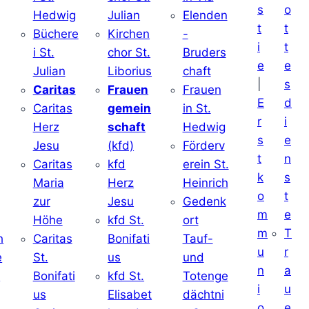
s
o
Hedwig
Julian
Elenden
t
t
Büchere
Kirchen
-
i
t
i St.
chor St.
Bruders
e
e
Julian
Liborius
chaft
|
s
j
Caritas
Frauen
Frauen
E
d
Caritas
gemein
in St.
r
i
Herz
schaft
Hedwig
s
e
Jesu
(kfd)
Förderv
t
n
Caritas
kfd
erein St.
k
s
j
Maria
Herz
Heinrich
o
t
zur
Jesu
Gedenk
m
e
Höhe
kfd St.
ort
m
T
h
Caritas
Bonifati
Tauf-
u
r
e
St.
us
und
n
a
d
Bonifati
kfd St.
Totenge
i
u
us
Elisabet
dächtni
o
e