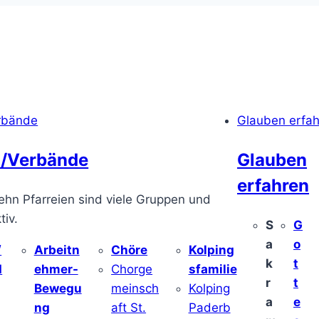
rbände
Glauben erfa
/Verbände
Glauben
erfahren
ehn Pfarreien sind viele Gruppen und
iv.
S
G
a
o
/
Arbeitn
Chöre
Kolping
k
t
d
ehmer-
Chorge
sfamilie
r
t
Bewegu
meinsch
Kolping
a
e
ng
aft St.
Paderb