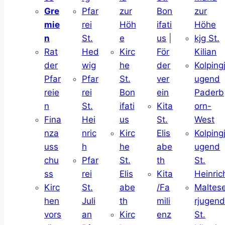
Gre
Pfar
zur
Bon
zur
mie
rei
Höh
ifati
Höhe
n
St.
e
us
|
kjg St.
Rat
Hed
Kirc
För
Kilian
der
wig
he
der
Kolping
Pfar
Pfar
St.
ver
ugend
reie
rei
Bon
ein
Paderb
n
St.
ifati
Kita
orn-
Fina
Hei
us
St.
West
nza
nric
Kirc
Elis
Kolping
uss
h
he
abe
ugend
chu
Pfar
St.
th
St.
ss
rei
Elis
Kita
Heinric
Kirc
St.
abe
/Fa
Maltes
hen
Juli
th
mili
rjugen
vors
an
Kirc
enz
St.