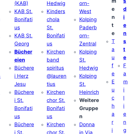
m
s
(KAB)
Hedwig
orn-
e
d
KAB St.
Kinders
West
n
i
g
Bonifati
chola
Kolping
t
e
us
St.
Paderb
e
n
v
KAB St.
Bonifati
orn-
T
s
Georg
us
Zentral
a
t
Bücher
Kirchen
Kolping
u
e
eien
band
St.
f
F
Büchere
spiritus
Hedwig
e
a
a
i Herz
@lauren
Kolping
E
m
Jesu
tius
St.
u
i
i
Büchere
Kirchen
Heinrich
c
l
i St.
chor St.
Weitere
h
i
v
Bonifati
Bonifati
Gruppe
a
e
us
us
n
r
n
Büchere
Kirchen
Donna
i
g
i St.
chor St.
in Via