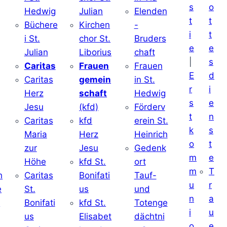
s
o
Hedwig
Julian
Elenden
t
t
Büchere
Kirchen
-
i
t
i St.
chor St.
Bruders
e
e
Julian
Liborius
chaft
|
s
j
Caritas
Frauen
Frauen
E
d
Caritas
gemein
in St.
r
i
Herz
schaft
Hedwig
s
e
Jesu
(kfd)
Förderv
t
n
Caritas
kfd
erein St.
k
s
j
Maria
Herz
Heinrich
o
t
zur
Jesu
Gedenk
m
e
Höhe
kfd St.
ort
m
T
h
Caritas
Bonifati
Tauf-
u
r
e
St.
us
und
n
a
d
Bonifati
kfd St.
Totenge
i
u
us
Elisabet
dächtni
o
e