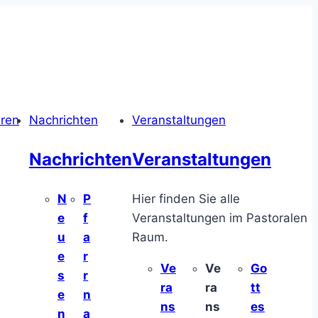
hren
Nachrichten
Veranstaltungen
Nachrichten
Veranstaltungen
N
P
Hier finden Sie alle
e
f
Veranstaltungen im Pastoralen
u
a
Raum.
e
r
Ve
Ve
Go
s
r
ra
ra
tt
e
n
ns
ns
es
n
a