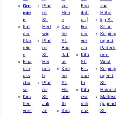
Gre
Pfar
zur
Bon
zur
mie
rei
Höh
ifati
Höhe
n
St.
e
us
|
kjg St.
Rat
Hed
Kirc
För
Kilian
der
wig
he
der
Kolping
Pfar
Pfar
St.
ver
ugend
reie
rei
Bon
ein
Paderb
n
St.
ifati
Kita
orn-
Fina
Hei
us
St.
West
nza
nric
Kirc
Elis
Kolping
uss
h
he
abe
ugend
chu
Pfar
St.
th
St.
ss
rei
Elis
Kita
Heinric
Kirc
St.
abe
/Fa
Maltes
hen
Juli
th
mili
rjugen
vors
an
Kirc
enz
St.