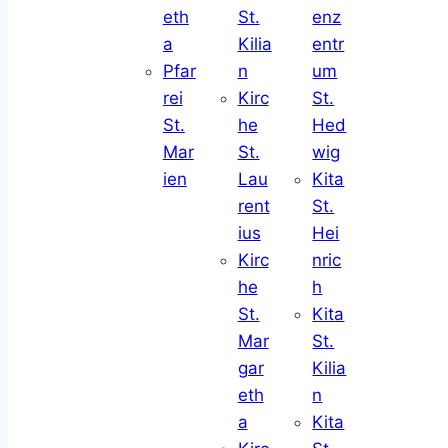
eth
St.
enz
a
Kilia
entr
Pfar
n
um
rei
Kirc
St.
St.
he
Hed
Mar
St.
wig
ien
Lau
Kita
rent
St.
ius
Hei
Kirc
nric
he
h
St.
Kita
Mar
St.
gar
Kilia
eth
n
a
Kita