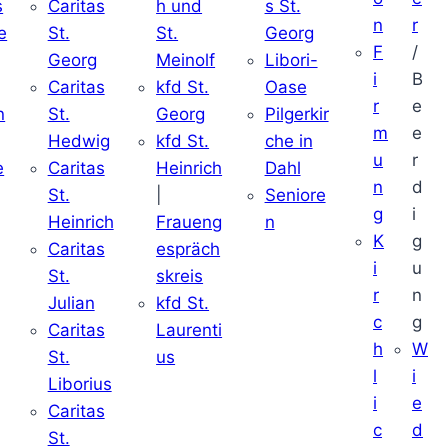
s
Caritas
h und
s St.
n
r
e
St.
St.
Georg
F
/
Georg
Meinolf
Libori-
i
B
Caritas
kfd St.
Oase
r
e
n
St.
Georg
Pilgerkir
m
e
Hedwig
kfd St.
che in
u
r
e
Caritas
Heinrich
Dahl
n
d
St.
|
Seniore
g
i
Heinrich
Fraueng
n
K
g
Caritas
espräch
i
u
St.
skreis
r
n
Julian
kfd St.
c
g
Caritas
Laurenti
h
W
St.
us
l
i
Liborius
i
e
Caritas
c
d
St.