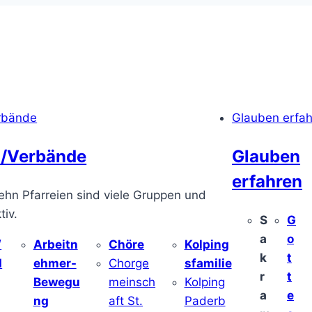
rbände
Glauben erfa
/Verbände
Glauben
erfahren
ehn Pfarreien sind viele Gruppen und
iv.
S
G
a
o
/
Arbeitn
Chöre
Kolping
k
t
d
ehmer-
Chorge
sfamilie
r
t
Bewegu
meinsch
Kolping
a
e
ng
aft St.
Paderb