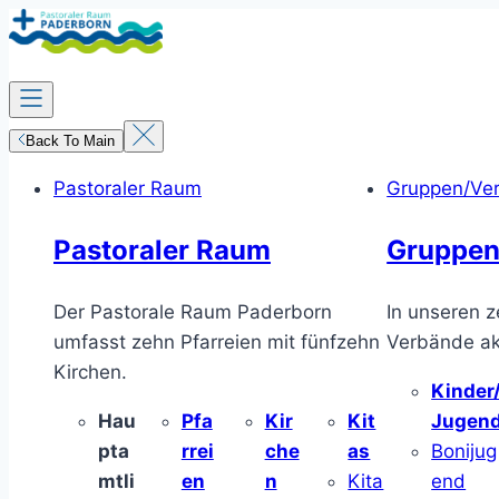
Zum
Inhalt
springen
Back To Main
Pastoraler Raum
Gruppen/Ve
Pastoraler Raum
Gruppen
Der Pastorale Raum Paderborn
In unseren z
umfasst zehn Pfarreien mit fünfzehn
Verbände akt
Kirchen.
Kinder
Hau
Pfa
Kir
Kit
Jugen
pta
rrei
che
as
Bonijug
mtli
en
n
Kita
end