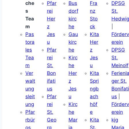
che
Pfar
Bus
Fra
DPSG
s
rei
dorf
nz
St.
Tea
Her
kirc
Sto
Hedwi
m
z
he
ck
|
Pas
Jes
Gau
Kita
Förder
tora
u
kirc
Her
erein
les
Pfar
he
z
DPSG
Tea
rei
Kirc
Jes
St.
m
St.
he
u
Meinolf
Ver
Bon
Her
Kita
Ferienl
walt
ifati
z
Spri
ger St.
ung
us
Jes
ngb
Bonifat
sleit
Pfar
u
ach
us
|
ung
rei
Kirc
höf
Förder
Pfar
St.
he
e
erein
rbür
Geo
Mar
Kita
kjg
os
rg
ia
St.
Maria