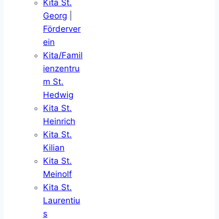
Kita St.
Georg
|
Förderver
ein
Kita/Famil
ienzentru
m St.
Hedwig
Kita St.
Heinrich
Kita St.
Kilian
Kita St.
Meinolf
Kita St.
Laurentiu
s