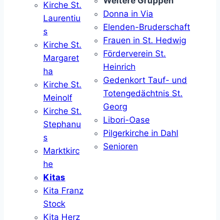
Weitere Gruppen
Kirche St.
Donna in Via
Laurentiu
Elenden-Bruderschaft
s
Frauen in St. Hedwig
Kirche St.
Förderverein St.
Margaret
Heinrich
ha
Gedenkort Tauf- und
Kirche St.
Totengedächtnis St.
Meinolf
Georg
Kirche St.
Libori-Oase
Stephanu
Pilgerkirche in Dahl
s
Senioren
Marktkirc
he
Kitas
Kita Franz
Stock
Kita Herz