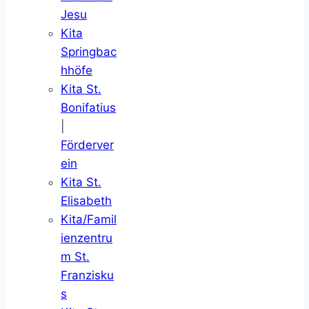
Jesu
Kita
Springbac
hhöfe
Kita St.
Bonifatius
|
Förderver
ein
Kita St.
Elisabeth
Kita/Famil
ienzentru
m St.
Franzisku
s