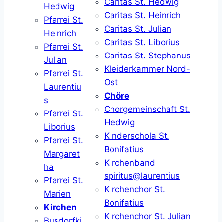
Caritas St. Hedwig
Hedwig
Caritas St. Heinrich
Pfarrei St.
Caritas St. Julian
Heinrich
Caritas St. Liborius
Pfarrei St.
Caritas St. Stephanus
Julian
Kleiderkammer Nord-
Pfarrei St.
Ost
Laurentiu
Chöre
s
Chorgemeinschaft St.
Pfarrei St.
Hedwig
Liborius
Kinderschola St.
Pfarrei St.
Bonifatius
Margaret
Kirchenband
ha
spiritus@laurentius
Pfarrei St.
Kirchenchor St.
Marien
Bonifatius
Kirchen
Kirchenchor St. Julian
Busdorfki