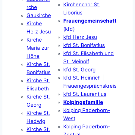
Kirchenchor St.
rche
Liborius
Gaukirche
Frauengemeinschaft
Kirche
(kfd)
Herz Jesu
kfd Herz Jesu
Kirche
kfd St. Bonifatius
Maria zur
kfd St. Elisabeth und
Höhe
St. Meinolf
Kirche St.
kfd St. Georg
Bonifatius
kfd St. Heinrich
|
Kirche St.
Frauengesprächskreis
Elisabeth
kfd St. Laurentius
Kirche St.
Kolpingsfamilie
Georg
Kolping Paderborn-
Kirche St.
West
Hedwig
Kolping Paderborn-
Kirche St.
Zentral