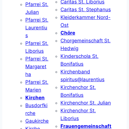
Caritas St. Liborius
Pfarrei St.
Caritas St. Stephanus
Julian
Kleiderkammer Nord-
Pfarrei St.
Ost
Laurentiu
Chöre
s
Chorgemeinschaft St.
Pfarrei St.
Hedwig
Liborius
Kinderschola St.
Pfarrei St.
Bonifatius
Margaret
Kirchenband
ha
spiritus@laurentius
Pfarrei St.
Kirchenchor St.
Marien
Bonifatius
Kirchen
Kirchenchor St. Julian
Busdorfki
Kirchenchor St.
rche
Liborius
Gaukirche
Frauengemeinschaft
Kirche