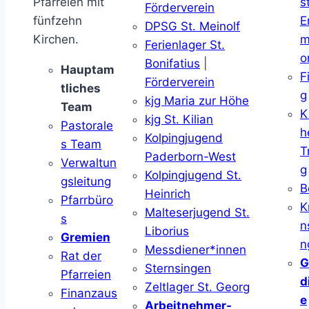
Pfarreien mit
s
Förderverein
fünfzehn
E
DPSG St. Meinolf
Kirchen.
m
Ferienlager St.
o
Bonifatius
|
Hauptam
F
Förderverein
tliches
g
kjg Maria zur Höhe
Team
K
kjg St. Kilian
Pastorale
h
Kolpingjugend
s Team
T
Paderborn-West
Verwaltun
g
Kolpingjugend St.
gsleitung
B
Heinrich
Pfarrbüro
K
Malteserjugend St.
s
n
Liborius
Gremien
n
Messdiener*innen
Rat der
G
Sternsingen
Pfarreien
d
Zeltlager St. Georg
Finanzaus
e
Arbeitnehmer-