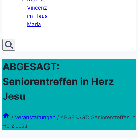
Vincenz
im Haus
Maria
ABGESAGT:
Seniorentreffen in Herz
Jesu
/
Veranstaltungen
/
ABGESAGT: Seniorentreffen in
Herz Jesu