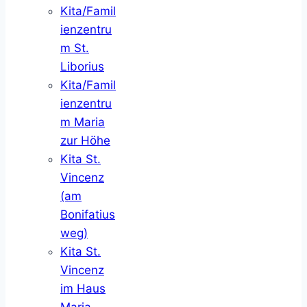
Kita/Famil
ienzentru
m St.
Liborius
Kita/Famil
ienzentru
m Maria
zur Höhe
Kita St.
Vincenz
(am
Bonifatius
weg)
Kita St.
Vincenz
im Haus