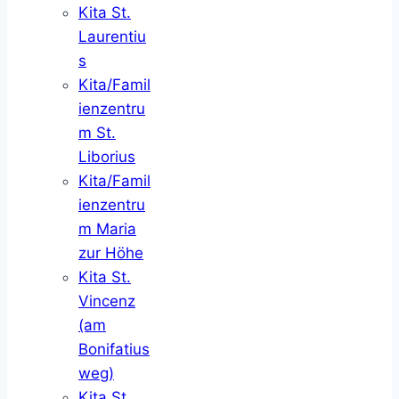
Kita St.
Laurentiu
s
Kita/Famil
ienzentru
m St.
Liborius
Kita/Famil
ienzentru
m Maria
zur Höhe
Kita St.
Vincenz
(am
Bonifatius
weg)
Kita St.