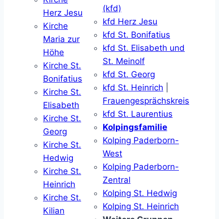
(kfd)
Herz Jesu
kfd Herz Jesu
Kirche
kfd St. Bonifatius
Maria zur
kfd St. Elisabeth und
Höhe
St. Meinolf
Kirche St.
kfd St. Georg
Bonifatius
kfd St. Heinrich
|
Kirche St.
Frauengesprächskreis
Elisabeth
kfd St. Laurentius
Kirche St.
Kolpingsfamilie
Georg
Kolping Paderborn-
Kirche St.
West
Hedwig
Kolping Paderborn-
Kirche St.
Zentral
Heinrich
Kolping St. Hedwig
Kirche St.
Kolping St. Heinrich
Kilian