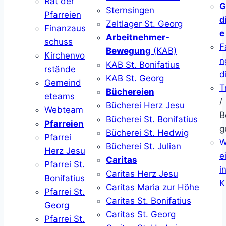
Rat der
G
Sternsingen
Pfarreien
d
Zeltlager St. Georg
Finanzaus
e
Arbeitnehmer-
schuss
F
Bewegung
(KAB)
Kirchenvo
n
KAB St. Bonifatius
rstände
d
KAB St. Georg
Gemeind
T
Büchereien
eteams
/
Bücherei Herz Jesu
Webteam
B
Bücherei St. Bonifatius
Pfarreien
g
Bücherei St. Hedwig
Pfarrei
W
Bücherei St. Julian
Herz Jesu
ei
Caritas
Pfarrei St.
i
Caritas Herz Jesu
Bonifatius
K
Caritas Maria zur Höhe
Pfarrei St.
Caritas St. Bonifatius
Georg
Caritas St. Georg
Pfarrei St.