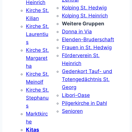
Heinrich
Kolping St. Hedwig
Kirche St.
Kolping St. Heinrich
Kilian
Weitere Gruppen
Kirche St.
Donna in Via
Laurentiu
Elenden-Bruderschaft
s
Frauen in St. Hedwig
Kirche St.
Förderverein St.
Margaret
Heinrich
ha
Gedenkort Tauf- und
Kirche St.
Totengedächtnis St.
Meinolf
Georg
Kirche St.
Libori-Oase
Stephanu
Pilgerkirche in Dahl
s
Senioren
Marktkirc
he
Kitas