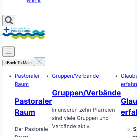
Maria
Back To Main
Pastoraler
Gruppen/Verbände
Glaub
Raum
erfahr
Gruppen/Verbände
Pastoraler
Gla
In unseren zehn Pfarreien
Raum
erfa
sind viele Gruppen und
Verbände aktiv.
Der Pastorale
S