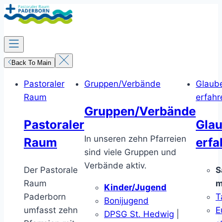
Zum
Inhalt
springen
Back To Main
Pastoraler
Gruppen/Verbände
Glaub
Raum
erfahr
Gruppen/Verbände
Pastoraler
Gla
In unseren zehn Pfarreien
Raum
erfa
sind viele Gruppen und
Verbände aktiv.
Der Pastorale
S
Raum
m
Kinder/Jugend
Paderborn
T
Bonijugend
umfasst zehn
E
DPSG St. Hedwig
|