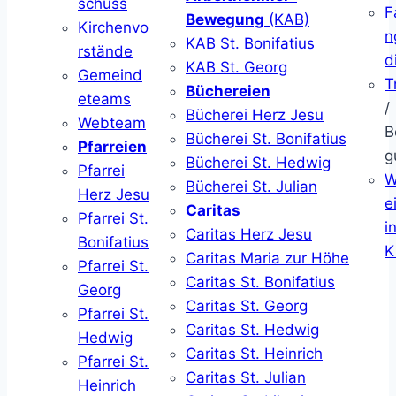
schuss
F
Bewegung
(KAB)
Kirchenvo
n
KAB St. Bonifatius
rstände
d
KAB St. Georg
Gemeind
T
Büchereien
eteams
/
Bücherei Herz Jesu
Webteam
B
Bücherei St. Bonifatius
Pfarreien
g
Bücherei St. Hedwig
Pfarrei
W
Bücherei St. Julian
Herz Jesu
ei
Caritas
Pfarrei St.
i
Caritas Herz Jesu
Bonifatius
K
Caritas Maria zur Höhe
Pfarrei St.
Caritas St. Bonifatius
Georg
Caritas St. Georg
Pfarrei St.
Caritas St. Hedwig
Hedwig
Caritas St. Heinrich
Pfarrei St.
Caritas St. Julian
Heinrich