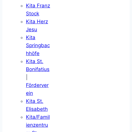
Kita Franz
Stock
Kita Herz
Jesu
Kita
Springbac
hhöfe
Kita St.
Bonifatius
|
Förderver
ein
Kita St.
Elisabeth
Kita/Famil
ienzentru