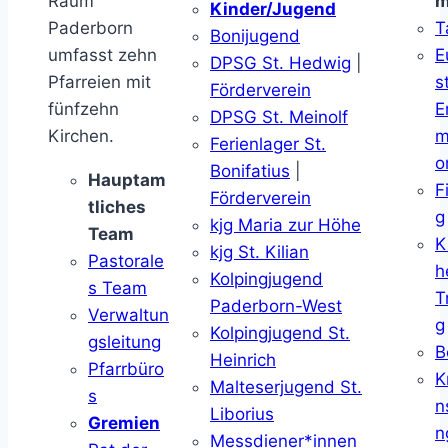
Raum
m
Kinder/Jugend
Paderborn
T
Bonijugend
umfasst zehn
E
DPSG St. Hedwig
|
Pfarreien mit
s
Förderverein
fünfzehn
E
DPSG St. Meinolf
Kirchen.
m
Ferienlager St.
o
Bonifatius
|
Hauptam
F
Förderverein
tliches
g
kjg Maria zur Höhe
Team
K
kjg St. Kilian
Pastorale
h
Kolpingjugend
s Team
T
Paderborn-West
Verwaltun
g
Kolpingjugend St.
gsleitung
B
Heinrich
Pfarrbüro
K
Malteserjugend St.
s
n
Liborius
Gremien
n
Messdiener*innen