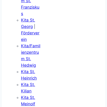
m St.
Franzisku
s
Kita St.
Georg
|
Förderver
ein
Kita/Famil
ienzentru
m St.
Hedwig
Kita St.
Heinrich
Kita St.
Kilian
Kita St.
Meinolf