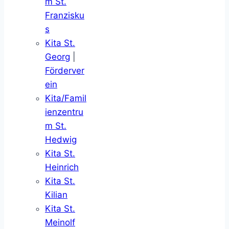
m St.
Franzisku
s
Kita St.
Georg
|
Förderver
ein
Kita/Famil
ienzentru
m St.
Hedwig
Kita St.
Heinrich
Kita St.
Kilian
Kita St.
Meinolf