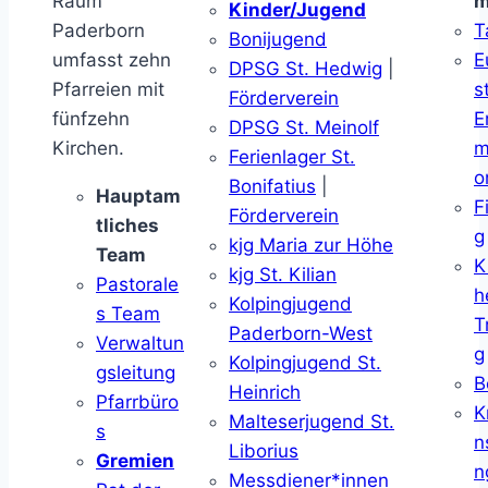
Raum
m
Kinder/Jugend
Paderborn
T
Bonijugend
umfasst zehn
E
DPSG St. Hedwig
|
Pfarreien mit
s
Förderverein
fünfzehn
E
DPSG St. Meinolf
Kirchen.
m
Ferienlager St.
o
Bonifatius
|
Hauptam
F
Förderverein
tliches
g
kjg Maria zur Höhe
Team
K
kjg St. Kilian
Pastorale
h
Kolpingjugend
s Team
T
Paderborn-West
Verwaltun
g
Kolpingjugend St.
gsleitung
B
Heinrich
Pfarrbüro
K
Malteserjugend St.
s
n
Liborius
Gremien
n
Messdiener*innen