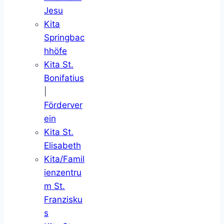
Jesu
Kita
Springbac
hhöfe
Kita St.
Bonifatius
|
Förderver
ein
Kita St.
Elisabeth
Kita/Famil
ienzentru
m St.
Franzisku
s