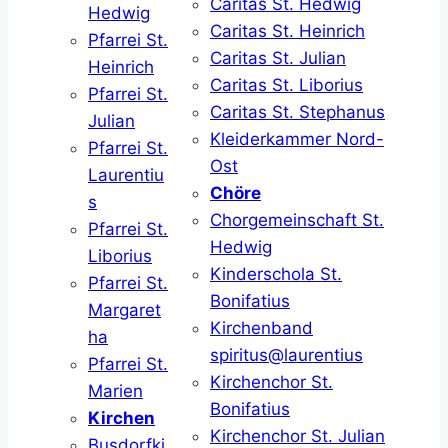
Caritas St. Hedwig
Hedwig
Caritas St. Heinrich
Pfarrei St.
Caritas St. Julian
Heinrich
Caritas St. Liborius
Pfarrei St.
Caritas St. Stephanus
Julian
Kleiderkammer Nord-
Pfarrei St.
Ost
Laurentiu
Chöre
s
Chorgemeinschaft St.
Pfarrei St.
Hedwig
Liborius
Kinderschola St.
Pfarrei St.
Bonifatius
Margaret
Kirchenband
ha
spiritus@laurentius
Pfarrei St.
Kirchenchor St.
Marien
Bonifatius
Kirchen
Kirchenchor St. Julian
Busdorfki