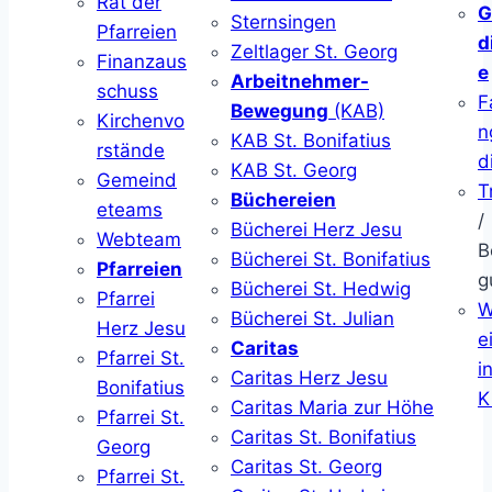
Rat der
G
Sternsingen
Pfarreien
d
Zeltlager St. Georg
Finanzaus
e
Arbeitnehmer-
schuss
F
Bewegung
(KAB)
Kirchenvo
n
KAB St. Bonifatius
rstände
d
KAB St. Georg
Gemeind
T
Büchereien
eteams
/
Bücherei Herz Jesu
Webteam
B
Bücherei St. Bonifatius
Pfarreien
g
Bücherei St. Hedwig
Pfarrei
W
Bücherei St. Julian
Herz Jesu
ei
Caritas
Pfarrei St.
i
Caritas Herz Jesu
Bonifatius
K
Caritas Maria zur Höhe
Pfarrei St.
Caritas St. Bonifatius
Georg
Caritas St. Georg
Pfarrei St.