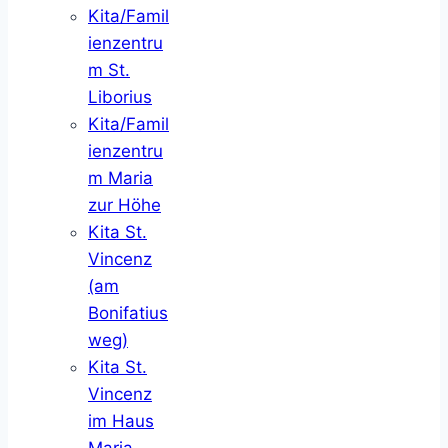
Kita/Famil
ienzentru
m St.
Liborius
Kita/Famil
ienzentru
m Maria
zur Höhe
Kita St.
Vincenz
(am
Bonifatius
weg)
Kita St.
Vincenz
im Haus