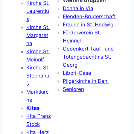
Weitere Gruppen
Kirche St.
Donna in Via
Laurentiu
Elenden-Bruderschaft
s
Frauen in St. Hedwig
Kirche St.
Förderverein St.
Margaret
Heinrich
ha
Gedenkort Tauf- und
Kirche St.
Totengedächtnis St.
Meinolf
Georg
Kirche St.
Libori-Oase
Stephanu
Pilgerkirche in Dahl
s
Senioren
Marktkirc
he
Kitas
Kita Franz
Stock
Kita Herz