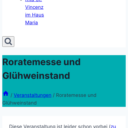
Vincenz
im Haus
Maria
Roratemesse und
Glühweinstand
/
Veranstaltungen
/
Roratemesse und
Glühweinstand
Diese Veranstaltung ist leider schon vorbei (
zu