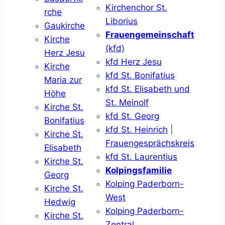
Kirchenchor St.
rche
Liborius
Gaukirche
Frauengemeinschaft
Kirche
(kfd)
Herz Jesu
kfd Herz Jesu
Kirche
kfd St. Bonifatius
Maria zur
kfd St. Elisabeth und
Höhe
St. Meinolf
Kirche St.
kfd St. Georg
Bonifatius
kfd St. Heinrich
|
Kirche St.
Frauengesprächskreis
Elisabeth
kfd St. Laurentius
Kirche St.
Kolpingsfamilie
Georg
Kolping Paderborn-
Kirche St.
West
Hedwig
Kolping Paderborn-
Kirche St.
Zentral