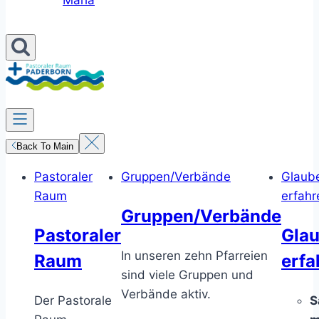
Maria
Back To Main
Pastoraler
Gruppen/Verbände
Glaub
Raum
erfahr
Gruppen/Verbände
Pastoraler
Gla
In unseren zehn Pfarreien
Raum
erfa
sind viele Gruppen und
Verbände aktiv.
Der Pastorale
S