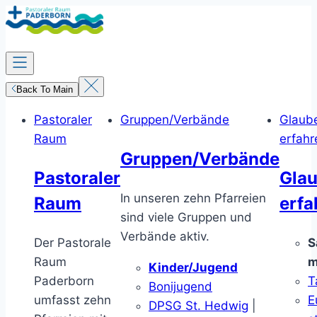
Zum
Inhalt
springen
Back To Main
Pastoraler
Gruppen/Verbände
Glaub
Raum
erfahr
Gruppen/Verbände
Pastoraler
Gla
In unseren zehn Pfarreien
Raum
erfa
sind viele Gruppen und
Verbände aktiv.
Der Pastorale
S
Raum
m
Kinder/Jugend
Paderborn
T
Bonijugend
umfasst zehn
E
DPSG St. Hedwig
|