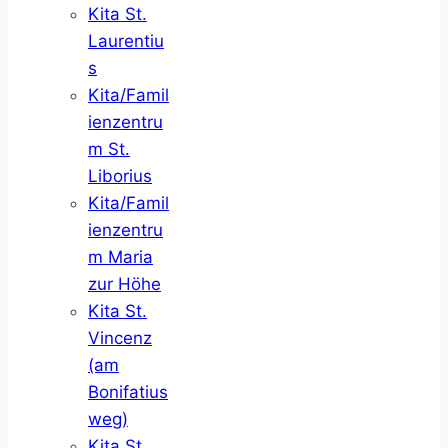
Kita St.
Laurentiu
s
Kita/Famil
ienzentru
m St.
Liborius
Kita/Famil
ienzentru
m Maria
zur Höhe
Kita St.
Vincenz
(am
Bonifatius
weg)
Kita St.