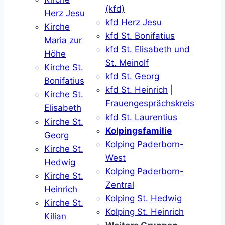
(kfd)
Herz Jesu
kfd Herz Jesu
Kirche
kfd St. Bonifatius
Maria zur
kfd St. Elisabeth und
Höhe
St. Meinolf
Kirche St.
kfd St. Georg
Bonifatius
kfd St. Heinrich
|
Kirche St.
Frauengesprächskreis
Elisabeth
kfd St. Laurentius
Kirche St.
Kolpingsfamilie
Georg
Kolping Paderborn-
Kirche St.
West
Hedwig
Kolping Paderborn-
Kirche St.
Zentral
Heinrich
Kolping St. Hedwig
Kirche St.
Kolping St. Heinrich
Kilian