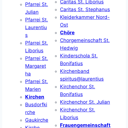
Caritas St. Liborius
Pfarrei St.
Caritas St. Stephanus
Julian
Kleiderkammer Nord-
Pfarrei St.
Ost
Laurentiu
Chöre
s
Chorgemeinschaft St.
Pfarrei St.
Hedwig
Liborius
Kinderschola St.
Pfarrei St.
Bonifatius
Margaret
Kirchenband
ha
spiritus@laurentius
Pfarrei St.
Kirchenchor St.
Marien
Bonifatius
Kirchen
Kirchenchor St. Julian
Busdorfki
Kirchenchor St.
rche
Liborius
Gaukirche
Frauengemeinschaft
Kirche