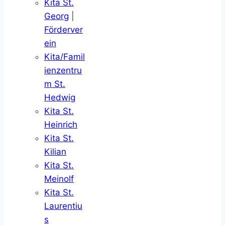
Kita St.
Georg
|
Förderver
ein
Kita/Famil
ienzentru
m St.
Hedwig
Kita St.
Heinrich
Kita St.
Kilian
Kita St.
Meinolf
Kita St.
Laurentiu
s