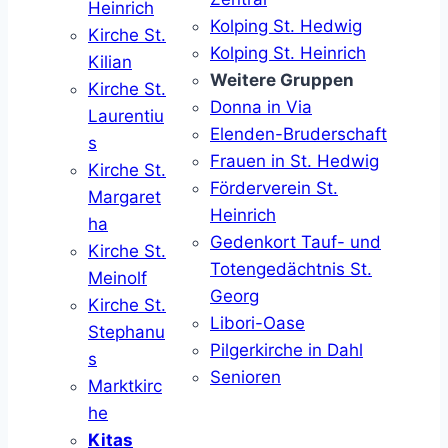
Heinrich
Kolping St. Hedwig
Kirche St.
Kolping St. Heinrich
Kilian
Weitere Gruppen
Kirche St.
Donna in Via
Laurentiu
Elenden-Bruderschaft
s
Frauen in St. Hedwig
Kirche St.
Förderverein St.
Margaret
Heinrich
ha
Gedenkort Tauf- und
Kirche St.
Totengedächtnis St.
Meinolf
Georg
Kirche St.
Libori-Oase
Stephanu
Pilgerkirche in Dahl
s
Senioren
Marktkirc
he
Kitas