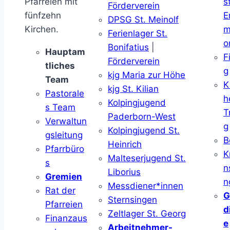
Pfarreien mit
s
Förderverein
fünfzehn
E
DPSG St. Meinolf
Kirchen.
m
Ferienlager St.
o
Bonifatius
|
Hauptam
F
Förderverein
tliches
g
kjg Maria zur Höhe
Team
K
kjg St. Kilian
Pastorale
h
Kolpingjugend
s Team
T
Paderborn-West
Verwaltun
g
Kolpingjugend St.
gsleitung
B
Heinrich
Pfarrbüro
K
Malteserjugend St.
s
n
Liborius
Gremien
n
Messdiener*innen
Rat der
G
Sternsingen
Pfarreien
d
Zeltlager St. Georg
Finanzaus
e
Arbeitnehmer-