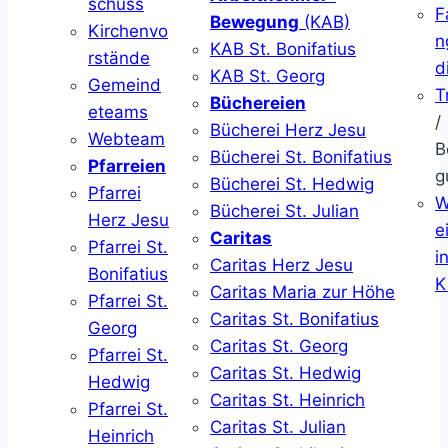
schuss
F
Bewegung
(KAB)
Kirchenvo
n
KAB St. Bonifatius
rstände
d
KAB St. Georg
Gemeind
T
Büchereien
eteams
/
Bücherei Herz Jesu
Webteam
B
Bücherei St. Bonifatius
Pfarreien
g
Bücherei St. Hedwig
Pfarrei
W
Bücherei St. Julian
Herz Jesu
ei
Caritas
Pfarrei St.
i
Caritas Herz Jesu
Bonifatius
K
Caritas Maria zur Höhe
Pfarrei St.
Caritas St. Bonifatius
Georg
Caritas St. Georg
Pfarrei St.
Caritas St. Hedwig
Hedwig
Caritas St. Heinrich
Pfarrei St.
Caritas St. Julian
Heinrich