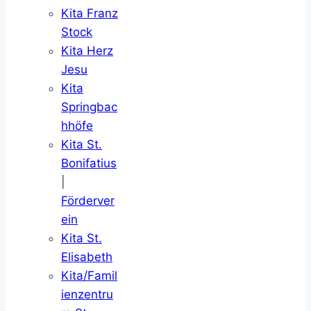
Kita Franz
Stock
Kita Herz
Jesu
Kita
Springbac
hhöfe
Kita St.
Bonifatius
|
Förderver
ein
Kita St.
Elisabeth
Kita/Famil
ienzentru