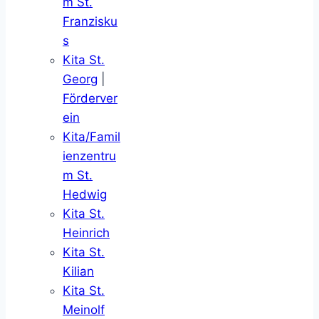
m St.
Franzisku
s
Kita St.
Georg
|
Förderver
ein
Kita/Famil
ienzentru
m St.
Hedwig
Kita St.
Heinrich
Kita St.
Kilian
Kita St.
Meinolf