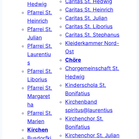
Caritas St. Hedwig
Hedwig
Caritas St. Heinrich
Pfarrei St.
Caritas St. Julian
Heinrich
Caritas St. Liborius
Pfarrei St.
Caritas St. Stephanus
Julian
Kleiderkammer Nord-
Pfarrei St.
Ost
Laurentiu
Chöre
s
Chorgemeinschaft St.
Pfarrei St.
Hedwig
Liborius
Kinderschola St.
Pfarrei St.
Bonifatius
Margaret
Kirchenband
ha
spiritus@laurentius
Pfarrei St.
Kirchenchor St.
Marien
Bonifatius
Kirchen
Kirchenchor St. Julian
Busdorfki