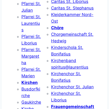
Caritas St. Liborius
Pfarrei St.
Caritas St. Stephanus
Julian
Kleiderkammer Nord-
Pfarrei St.
Ost
Laurentiu
Chöre
s
Chorgemeinschaft St.
Pfarrei St.
Hedwig
Liborius
Kinderschola St.
Pfarrei St.
Bonifatius
Margaret
Kirchenband
ha
spiritus@laurentius
Pfarrei St.
Kirchenchor St.
Marien
Bonifatius
Kirchen
Kirchenchor St. Julian
Busdorfki
Kirchenchor St.
rche
Liborius
Gaukirche
Frauengemeinschaft
Kirche