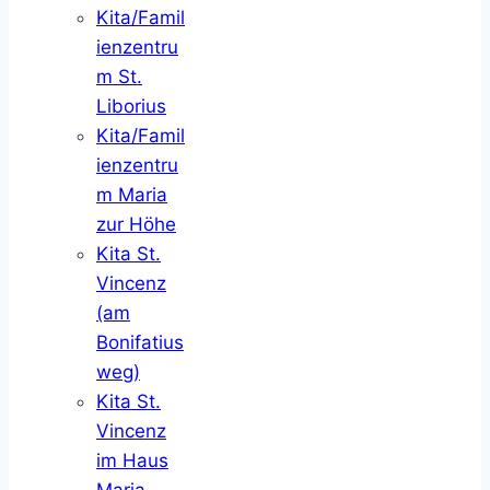
Kita/Famil
ienzentru
m St.
Liborius
Kita/Famil
ienzentru
m Maria
zur Höhe
Kita St.
Vincenz
(am
Bonifatius
weg)
Kita St.
Vincenz
im Haus