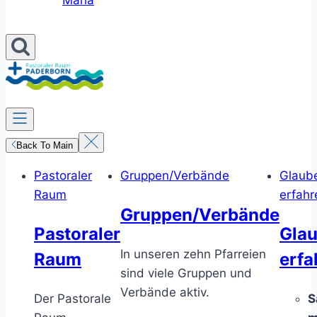
Maria
Back To Main
Pastoraler
Gruppen/Verbände
Glaub
Raum
erfahr
Gruppen/Verbände
Pastoraler
Gla
In unseren zehn Pfarreien
Raum
erfa
sind viele Gruppen und
Verbände aktiv.
Der Pastorale
S