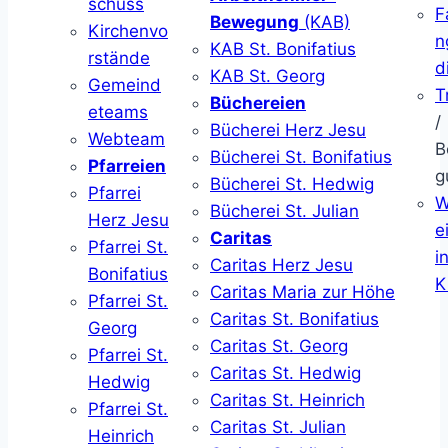
schuss
F
Bewegung
(KAB)
Kirchenvo
n
KAB St. Bonifatius
rstände
d
KAB St. Georg
Gemeind
T
Büchereien
eteams
/
Bücherei Herz Jesu
Webteam
B
Bücherei St. Bonifatius
Pfarreien
g
Bücherei St. Hedwig
Pfarrei
W
Bücherei St. Julian
Herz Jesu
ei
Caritas
Pfarrei St.
i
Caritas Herz Jesu
Bonifatius
K
Caritas Maria zur Höhe
Pfarrei St.
Caritas St. Bonifatius
Georg
Caritas St. Georg
Pfarrei St.
Caritas St. Hedwig
Hedwig
Caritas St. Heinrich
Pfarrei St.
Caritas St. Julian
Heinrich