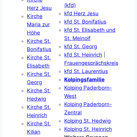
(kfd)
Herz Jesu
kfd Herz Jesu
Kirche
kfd St. Bonifatius
Maria zur
kfd St. Elisabeth und
Höhe
St. Meinolf
Kirche St.
kfd St. Georg
Bonifatius
kfd St. Heinrich
|
Kirche St.
Frauengesprächskreis
Elisabeth
kfd St. Laurentius
Kirche St.
Kolpingsfamilie
Georg
Kolping Paderborn-
Kirche St.
West
Hedwig
Kolping Paderborn-
Kirche St.
Zentral
Heinrich
Kolping St. Hedwig
Kirche St.
Kolping St. Heinrich
Kilian