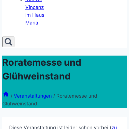
Vincenz
im Haus
Maria
Roratemesse und
Glühweinstand
/
Veranstaltungen
/
Roratemesse und
Glühweinstand
Diese Veranstaltung ist leider schon vorbei (
zu