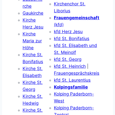
Kirchenchor St.
rche
Liborius
Gaukirche
Frauengemeinschaft
Kirche
(kfd)
Herz Jesu
kfd Herz Jesu
Kirche
kfd St. Bonifatius
Maria zur
kfd St. Elisabeth und
Höhe
St. Meinolf
Kirche St.
kfd St. Georg
Bonifatius
kfd St. Heinrich
|
Kirche St.
Frauengesprächskreis
Elisabeth
kfd St. Laurentius
Kirche St.
Kolpingsfamilie
Georg
Kolping Paderborn-
Kirche St.
West
Hedwig
Kolping Paderborn-
Kirche St.
Zentral