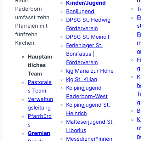
Raum
m
Kinder/Jugend
Paderborn
T
Bonijugend
umfasst zehn
E
DPSG St. Hedwig
|
Pfarreien mit
s
Förderverein
fünfzehn
E
DPSG St. Meinolf
Kirchen.
m
Ferienlager St.
o
Bonifatius
|
Hauptam
F
Förderverein
tliches
g
kjg Maria zur Höhe
Team
K
kjg St. Kilian
Pastorale
h
Kolpingjugend
s Team
T
Paderborn-West
Verwaltun
g
Kolpingjugend St.
gsleitung
B
Heinrich
Pfarrbüro
K
Malteserjugend St.
s
n
Liborius
Gremien
n
Messdiener*innen