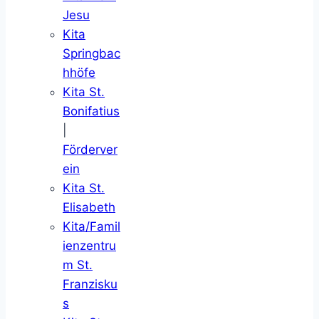
Jesu
Kita
Springbac
hhöfe
Kita St.
Bonifatius
|
Förderver
ein
Kita St.
Elisabeth
Kita/Famil
ienzentru
m St.
Franzisku
s