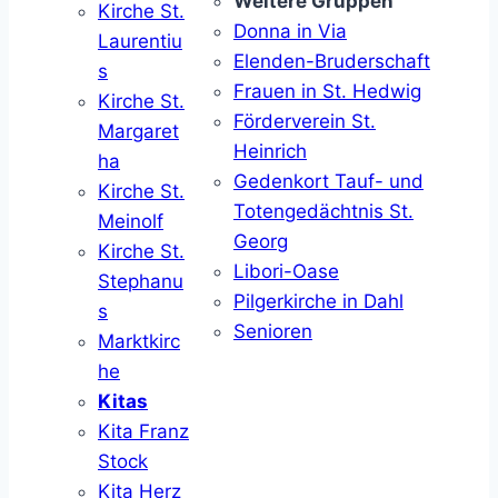
Weitere Gruppen
Kirche St.
Donna in Via
Laurentiu
Elenden-Bruderschaft
s
Frauen in St. Hedwig
Kirche St.
Förderverein St.
Margaret
Heinrich
ha
Gedenkort Tauf- und
Kirche St.
Totengedächtnis St.
Meinolf
Georg
Kirche St.
Libori-Oase
Stephanu
Pilgerkirche in Dahl
s
Senioren
Marktkirc
he
Kitas
Kita Franz
Stock
Kita Herz