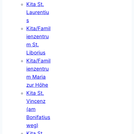
Kita St.
Laurentiu
s
Kita/Famil
ienzentru
m St.
Liborius
Kita/Famil
ienzentru
m Maria
zur Höhe
Kita St.
Vincenz
(am
Bonifatius
weg)
Kita St.