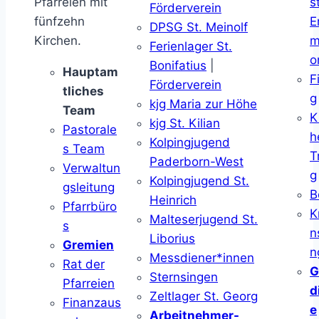
Pfarreien mit
s
Förderverein
fünfzehn
E
DPSG St. Meinolf
Kirchen.
m
Ferienlager St.
o
Bonifatius
|
Hauptam
F
Förderverein
tliches
g
kjg Maria zur Höhe
Team
K
kjg St. Kilian
Pastorale
h
Kolpingjugend
s Team
T
Paderborn-West
Verwaltun
g
Kolpingjugend St.
gsleitung
B
Heinrich
Pfarrbüro
K
Malteserjugend St.
s
n
Liborius
Gremien
n
Messdiener*innen
Rat der
G
Sternsingen
Pfarreien
d
Zeltlager St. Georg
Finanzaus
e
Arbeitnehmer-