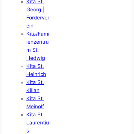
Kita St.
Georg
|
Förderver
ein
Kita/Famil
ienzentru
m St.
Hedwig
Kita St.
Heinrich
Kita St.
Kilian
Kita St.
Meinolf
Kita St.
Laurentiu
s