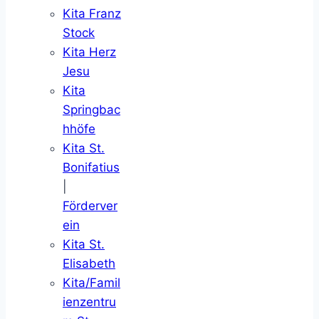
Kita Franz
Stock
Kita Herz
Jesu
Kita
Springbac
hhöfe
Kita St.
Bonifatius
|
Förderver
ein
Kita St.
Elisabeth
Kita/Famil
ienzentru