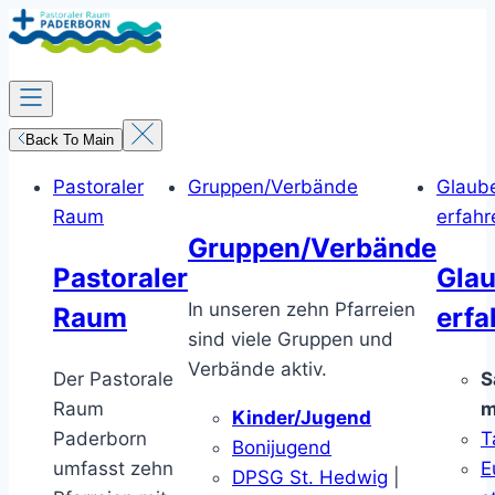
Zum
Inhalt
springen
Back To Main
Pastoraler
Gruppen/Verbände
Glaub
Raum
erfahr
Gruppen/Verbände
Pastoraler
Gla
In unseren zehn Pfarreien
Raum
erfa
sind viele Gruppen und
Verbände aktiv.
Der Pastorale
S
Raum
m
Kinder/Jugend
Paderborn
T
Bonijugend
umfasst zehn
E
DPSG St. Hedwig
|