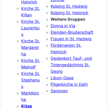
Heinrich
Kolping St. Hedwig
Kirche St.
Kolping St. Heinrich
Kilian
Weitere Gruppen
Kirche St.
Donna in Via
Laurentiu
Elenden-Bruderschaft
s
Frauen in St. Hedwig
Kirche St.
Förderverein St.
Margaret
Heinrich
ha
Gedenkort Tauf- und
Kirche St.
Totengedächtnis St.
Meinolf
Georg
Kirche St.
Libori-Oase
Stephanu
Pilgerkirche in Dahl
s
Senioren
Marktkirc
he
Kitas