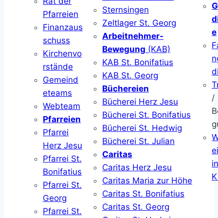
Rat der
G
Sternsingen
Pfarreien
d
Zeltlager St. Georg
Finanzaus
e
Arbeitnehmer-
schuss
F
Bewegung
(KAB)
Kirchenvo
n
KAB St. Bonifatius
rstände
d
KAB St. Georg
Gemeind
T
Büchereien
eteams
/
Bücherei Herz Jesu
Webteam
B
Bücherei St. Bonifatius
Pfarreien
g
Bücherei St. Hedwig
Pfarrei
W
Bücherei St. Julian
Herz Jesu
ei
Caritas
Pfarrei St.
i
Caritas Herz Jesu
Bonifatius
K
Caritas Maria zur Höhe
Pfarrei St.
Caritas St. Bonifatius
Georg
Caritas St. Georg
Pfarrei St.