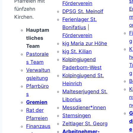
Pfarreien mit
s
Förderverein
fünfzehn
E
DPSG St. Meinolf
Kirchen.
m
Ferienlager St.
o
Bonifatius
|
Hauptam
F
Förderverein
tliches
g
kjg Maria zur Höhe
Team
K
kjg St. Kilian
Pastorale
h
Kolpingjugend
s Team
T
Paderborn-West
Verwaltun
g
Kolpingjugend St.
gsleitung
B
Heinrich
Pfarrbüro
K
Malteserjugend St.
s
n
Liborius
Gremien
n
Messdiener*innen
Rat der
G
Sternsingen
Pfarreien
d
Zeltlager St. Georg
Finanzaus
e
Arbeitnehmer-