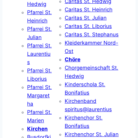
Caritas St. Hedwig
Hedwig
Caritas St. Heinrich
Pfarrei St.
Caritas St. Julian
Heinrich
Caritas St. Liborius
Pfarrei St.
Caritas St. Stephanus
Julian
Kleiderkammer Nord-
Pfarrei St.
Ost
Laurentiu
Chöre
s
Chorgemeinschaft St.
Pfarrei St.
Hedwig
Liborius
Kinderschola St.
Pfarrei St.
Bonifatius
Margaret
Kirchenband
ha
spiritus@laurentius
Pfarrei St.
Kirchenchor St.
Marien
Bonifatius
Kirchen
Kirchenchor St. Julian
Busdorfki