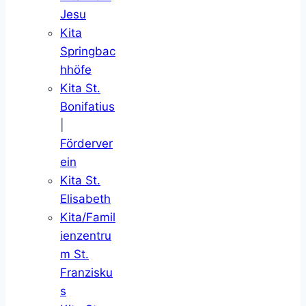
Jesu
Kita
Springbac
hhöfe
Kita St.
Bonifatius
|
Förderver
ein
Kita St.
Elisabeth
Kita/Famil
ienzentru
m St.
Franzisku
s