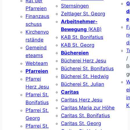
Rat der
G
Sternsingen
Pfarreien
d
Zeltlager St. Georg
Finanzaus
e
Arbeitnehmer-
schuss
F
Bewegung
(KAB)
Kirchenvo
n
KAB St. Bonifatius
rstände
d
KAB St. Georg
Gemeind
T
Büchereien
eteams
/
Bücherei Herz Jesu
Webteam
B
Bücherei St. Bonifatius
Pfarreien
g
Bücherei St. Hedwig
Pfarrei
W
Bücherei St. Julian
Herz Jesu
ei
Caritas
Pfarrei St.
i
Caritas Herz Jesu
Bonifatius
K
Caritas Maria zur Höhe
Pfarrei St.
Caritas St. Bonifatius
Georg
Caritas St. Georg
Pfarrei St.