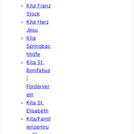
Kita Franz
Stock
Kita Herz
Jesu
Kita
Springbac
hhöfe
Kita St.
Bonifatius
|
Förderver
ein
Kita St.
Elisabeth
Kita/Famil
ienzentru