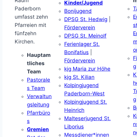
Raum
m
Kinder/Jugend
Paderborn
T
Bonijugend
umfasst zehn
E
DPSG St. Hedwig
|
Pfarreien mit
s
Förderverein
fünfzehn
E
DPSG St. Meinolf
Kirchen.
m
Ferienlager St.
o
Bonifatius
|
Hauptam
F
Förderverein
tliches
g
kjg Maria zur Höhe
Team
K
kjg St. Kilian
Pastorale
h
Kolpingjugend
s Team
T
Paderborn-West
Verwaltun
g
Kolpingjugend St.
gsleitung
B
Heinrich
Pfarrbüro
K
Malteserjugend St.
s
n
Liborius
Gremien
n
Messdiener*innen