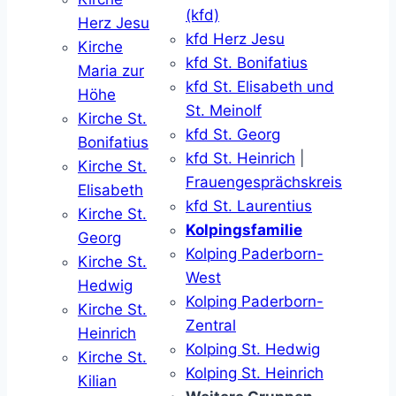
(kfd)
Herz Jesu
kfd Herz Jesu
Kirche
kfd St. Bonifatius
Maria zur
kfd St. Elisabeth und
Höhe
St. Meinolf
Kirche St.
kfd St. Georg
Bonifatius
kfd St. Heinrich
|
Kirche St.
Frauengesprächskreis
Elisabeth
kfd St. Laurentius
Kirche St.
Kolpingsfamilie
Georg
Kolping Paderborn-
Kirche St.
West
Hedwig
Kolping Paderborn-
Kirche St.
Zentral
Heinrich
Kolping St. Hedwig
Kirche St.
Kolping St. Heinrich
Kilian