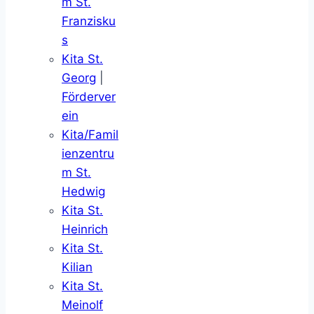
m St.
Franzisku
s
Kita St.
Georg
|
Förderver
ein
Kita/Famil
ienzentru
m St.
Hedwig
Kita St.
Heinrich
Kita St.
Kilian
Kita St.
Meinolf