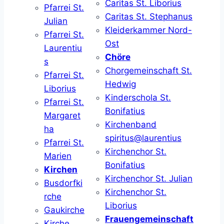
Caritas St. Liborius
Pfarrei St.
Caritas St. Stephanus
Julian
Kleiderkammer Nord-
Pfarrei St.
Ost
Laurentiu
Chöre
s
Chorgemeinschaft St.
Pfarrei St.
Hedwig
Liborius
Kinderschola St.
Pfarrei St.
Bonifatius
Margaret
Kirchenband
ha
spiritus@laurentius
Pfarrei St.
Kirchenchor St.
Marien
Bonifatius
Kirchen
Kirchenchor St. Julian
Busdorfki
Kirchenchor St.
rche
Liborius
Gaukirche
Frauengemeinschaft
Kirche