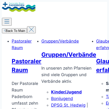
Zum
Inhalt
springen
Back To Main
Pastoraler
Gruppen/Verbände
Glaub
Raum
erfahr
Gruppen/Verbände
Pastoraler
Gla
In unseren zehn Pfarreien
Raum
erfa
sind viele Gruppen und
Verbände aktiv.
Der Pastorale
S
Raum
m
Kinder/Jugend
Paderborn
T
Bonijugend
umfasst zehn
E
DPSG St. Hedwig
|