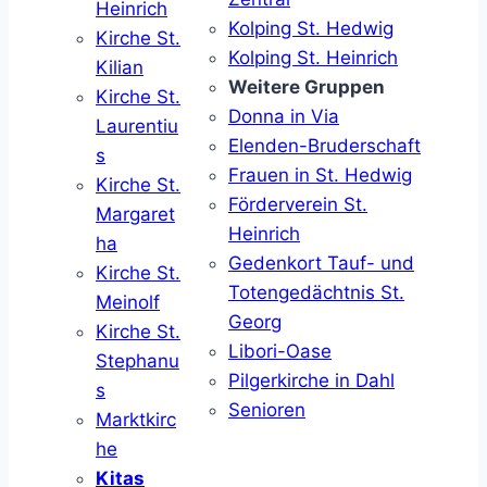
Heinrich
Kolping St. Hedwig
Kirche St.
Kolping St. Heinrich
Kilian
Weitere Gruppen
Kirche St.
Donna in Via
Laurentiu
Elenden-Bruderschaft
s
Frauen in St. Hedwig
Kirche St.
Förderverein St.
Margaret
Heinrich
ha
Gedenkort Tauf- und
Kirche St.
Totengedächtnis St.
Meinolf
Georg
Kirche St.
Libori-Oase
Stephanu
Pilgerkirche in Dahl
s
Senioren
Marktkirc
he
Kitas