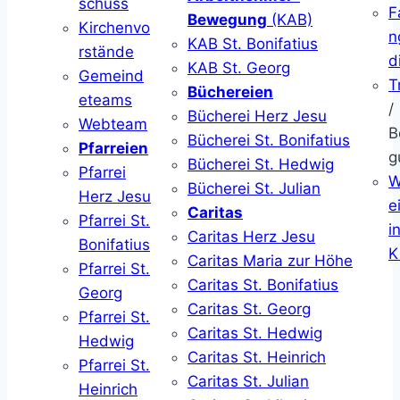
schuss
F
Bewegung
(KAB)
Kirchenvo
n
KAB St. Bonifatius
rstände
d
KAB St. Georg
Gemeind
T
Büchereien
eteams
/
Bücherei Herz Jesu
Webteam
B
Bücherei St. Bonifatius
Pfarreien
g
Bücherei St. Hedwig
Pfarrei
W
Bücherei St. Julian
Herz Jesu
ei
Caritas
Pfarrei St.
i
Caritas Herz Jesu
Bonifatius
K
Caritas Maria zur Höhe
Pfarrei St.
Caritas St. Bonifatius
Georg
Caritas St. Georg
Pfarrei St.
Caritas St. Hedwig
Hedwig
Caritas St. Heinrich
Pfarrei St.
Caritas St. Julian
Heinrich