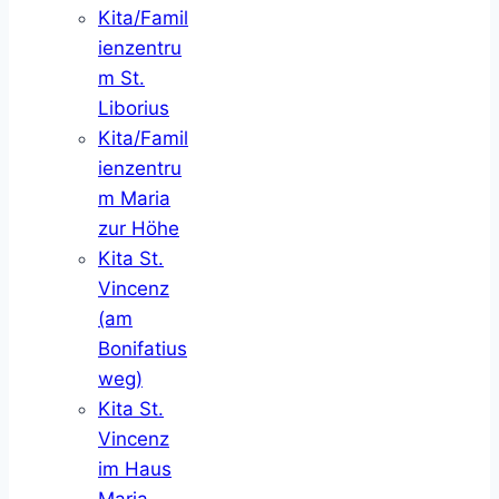
Kita/Famil
ienzentru
m St.
Liborius
Kita/Famil
ienzentru
m Maria
zur Höhe
Kita St.
Vincenz
(am
Bonifatius
weg)
Kita St.
Vincenz
im Haus