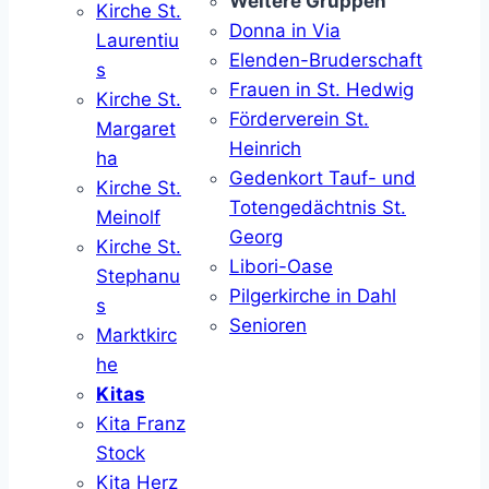
Weitere Gruppen
Kirche St.
Donna in Via
Laurentiu
Elenden-Bruderschaft
s
Frauen in St. Hedwig
Kirche St.
Förderverein St.
Margaret
Heinrich
ha
Gedenkort Tauf- und
Kirche St.
Totengedächtnis St.
Meinolf
Georg
Kirche St.
Libori-Oase
Stephanu
Pilgerkirche in Dahl
s
Senioren
Marktkirc
he
Kitas
Kita Franz
Stock
Kita Herz