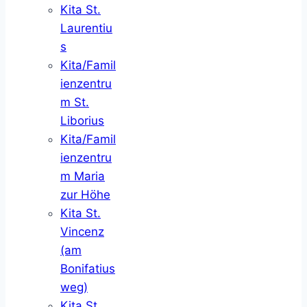
Kita St.
Laurentiu
s
Kita/Famil
ienzentru
m St.
Liborius
Kita/Famil
ienzentru
m Maria
zur Höhe
Kita St.
Vincenz
(am
Bonifatius
weg)
Kita St.