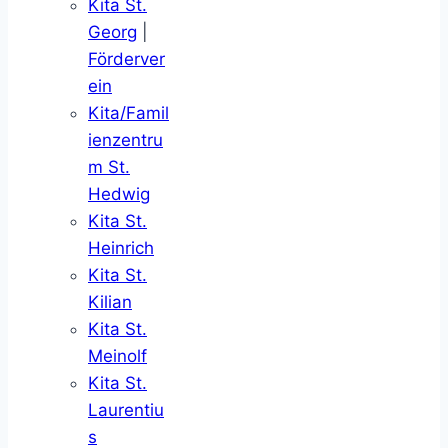
Kita St.
Georg
|
Förderver
ein
Kita/Famil
ienzentru
m St.
Hedwig
Kita St.
Heinrich
Kita St.
Kilian
Kita St.
Meinolf
Kita St.
Laurentiu
s