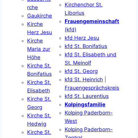
Kirchenchor St.
rche
Liborius
Gaukirche
Frauengemeinschaft
Kirche
(kfd)
Herz Jesu
kfd Herz Jesu
Kirche
kfd St. Bonifatius
Maria zur
kfd St. Elisabeth und
Höhe
St. Meinolf
Kirche St.
kfd St. Georg
Bonifatius
kfd St. Heinrich
|
Kirche St.
Frauengesprächskreis
Elisabeth
kfd St. Laurentius
Kirche St.
Kolpingsfamilie
Georg
Kolping Paderborn-
Kirche St.
West
Hedwig
Kolping Paderborn-
Kirche St.
Zentral