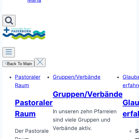
Maria
Back To Main
Pastoraler
Gruppen/Verbände
Glaub
Raum
erfahr
Gruppen/Verbände
Pastoraler
Gla
In unseren zehn Pfarreien
Raum
erfa
sind viele Gruppen und
Verbände aktiv.
Der Pastorale
S