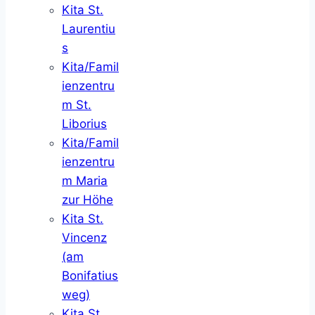
Kita St.
Laurentiu
s
Kita/Famil
ienzentru
m St.
Liborius
Kita/Famil
ienzentru
m Maria
zur Höhe
Kita St.
Vincenz
(am
Bonifatius
weg)
Kita St.