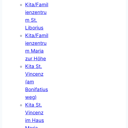
Kita/Famil
ienzentru
m St.
Liborius
Kita/Famil
ienzentru
m Maria
zur Höhe
Kita St.
Vincenz
(am
Bonifatius
weg)
Kita St.
Vincenz
im Haus