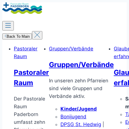
Zum
Inhalt
springen
Back To Main
Pastoraler
Gruppen/Verbände
Glaub
Raum
erfahr
Gruppen/Verbände
Pastoraler
Gla
In unseren zehn Pfarreien
Raum
erfa
sind viele Gruppen und
Verbände aktiv.
Der Pastorale
S
Raum
m
Kinder/Jugend
Paderborn
T
Bonijugend
umfasst zehn
E
DPSG St. Hedwig
|