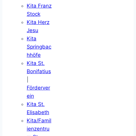
Kita Franz
Stock
Kita Herz
Jesu
Kita
Springbac
hhöfe
Kita St.
Bonifatius
|
Förderver
ein
Kita St.
Elisabeth
Kita/Famil
ienzentru