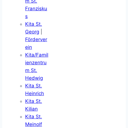
m St.
Franzisku
s
Kita St.
Georg
|
Förderver
ein
Kita/Famil
ienzentru
m St.
Hedwig
Kita St.
Heinrich
Kita St.
Kilian
Kita St.
Meinolf