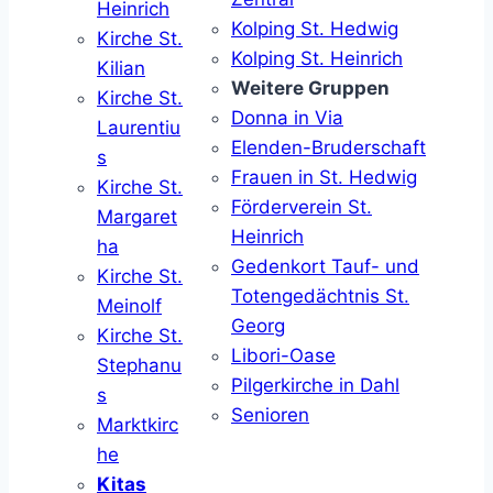
Heinrich
Kolping St. Hedwig
Kirche St.
Kolping St. Heinrich
Kilian
Weitere Gruppen
Kirche St.
Donna in Via
Laurentiu
Elenden-Bruderschaft
s
Frauen in St. Hedwig
Kirche St.
Förderverein St.
Margaret
Heinrich
ha
Gedenkort Tauf- und
Kirche St.
Totengedächtnis St.
Meinolf
Georg
Kirche St.
Libori-Oase
Stephanu
Pilgerkirche in Dahl
s
Senioren
Marktkirc
he
Kitas