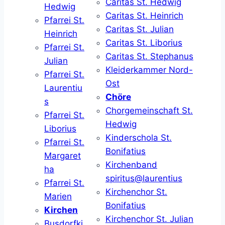
Caritas St. Hedwig
Hedwig
Caritas St. Heinrich
Pfarrei St.
Caritas St. Julian
Heinrich
Caritas St. Liborius
Pfarrei St.
Caritas St. Stephanus
Julian
Kleiderkammer Nord-
Pfarrei St.
Ost
Laurentiu
Chöre
s
Chorgemeinschaft St.
Pfarrei St.
Hedwig
Liborius
Kinderschola St.
Pfarrei St.
Bonifatius
Margaret
Kirchenband
ha
spiritus@laurentius
Pfarrei St.
Kirchenchor St.
Marien
Bonifatius
Kirchen
Kirchenchor St. Julian
Busdorfki