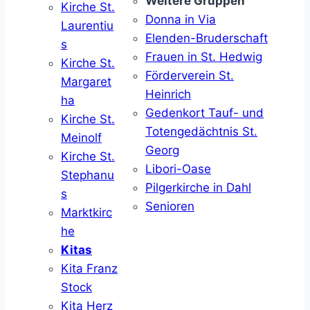
Weitere Gruppen
Kirche St.
Donna in Via
Laurentiu
Elenden-Bruderschaft
s
Frauen in St. Hedwig
Kirche St.
Förderverein St.
Margaret
Heinrich
ha
Gedenkort Tauf- und
Kirche St.
Totengedächtnis St.
Meinolf
Georg
Kirche St.
Libori-Oase
Stephanu
Pilgerkirche in Dahl
s
Senioren
Marktkirc
he
Kitas
Kita Franz
Stock
Kita Herz