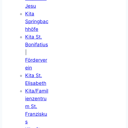
Jesu
Kita
Springbac
hhöfe
Kita St.
Bonifatius
|
Förderver
ein
Kita St.
Elisabeth
Kita/Famil
ienzentru
m St.
Franzisku
s