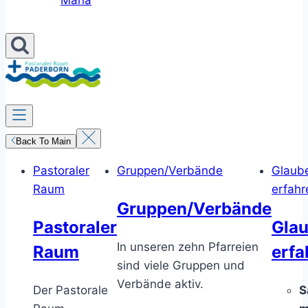
Maria
Back To Main
Pastoraler
Gruppen/Verbände
Glaub
Raum
erfahr
Gruppen/Verbände
Pastoraler
Gla
In unseren zehn Pfarreien
Raum
erfa
sind viele Gruppen und
Verbände aktiv.
Der Pastorale
S