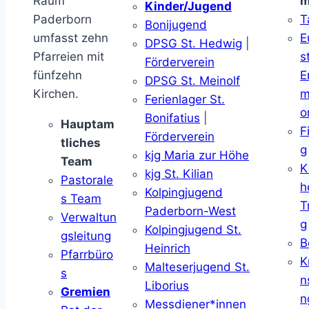
Raum
m
Kinder/Jugend
Paderborn
T
Bonijugend
umfasst zehn
E
DPSG St. Hedwig
|
Pfarreien mit
s
Förderverein
fünfzehn
E
DPSG St. Meinolf
Kirchen.
m
Ferienlager St.
o
Bonifatius
|
Hauptam
F
Förderverein
tliches
g
kjg Maria zur Höhe
Team
K
kjg St. Kilian
Pastorale
h
Kolpingjugend
s Team
T
Paderborn-West
Verwaltun
g
Kolpingjugend St.
gsleitung
B
Heinrich
Pfarrbüro
K
Malteserjugend St.
s
n
Liborius
Gremien
n
Messdiener*innen