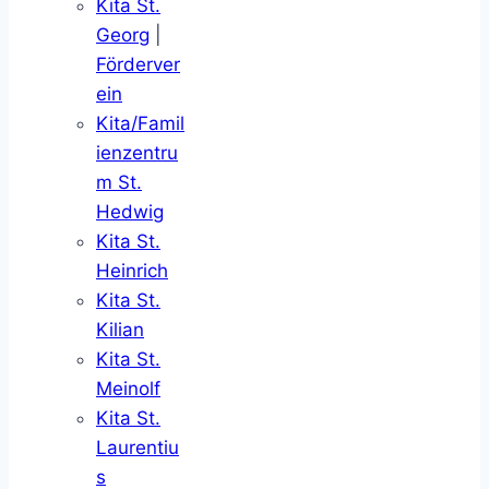
Kita St.
Georg
|
Förderver
ein
Kita/Famil
ienzentru
m St.
Hedwig
Kita St.
Heinrich
Kita St.
Kilian
Kita St.
Meinolf
Kita St.
Laurentiu
s