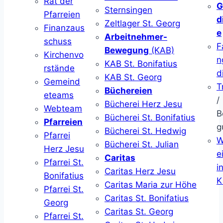
Rat der
G
Sternsingen
Pfarreien
d
Zeltlager St. Georg
Finanzaus
e
Arbeitnehmer-
schuss
F
Bewegung
(KAB)
Kirchenvo
n
KAB St. Bonifatius
rstände
d
KAB St. Georg
Gemeind
T
Büchereien
eteams
/
Bücherei Herz Jesu
Webteam
B
Bücherei St. Bonifatius
Pfarreien
g
Bücherei St. Hedwig
Pfarrei
W
Bücherei St. Julian
Herz Jesu
ei
Caritas
Pfarrei St.
i
Caritas Herz Jesu
Bonifatius
K
Caritas Maria zur Höhe
Pfarrei St.
Caritas St. Bonifatius
Georg
Caritas St. Georg
Pfarrei St.