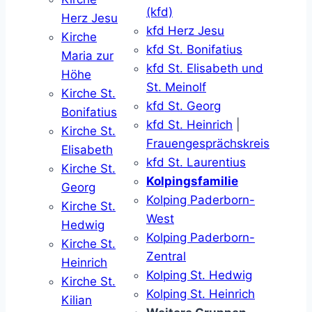
(kfd)
Herz Jesu
kfd Herz Jesu
Kirche
kfd St. Bonifatius
Maria zur
kfd St. Elisabeth und
Höhe
St. Meinolf
Kirche St.
kfd St. Georg
Bonifatius
kfd St. Heinrich
|
Kirche St.
Frauengesprächskreis
Elisabeth
kfd St. Laurentius
Kirche St.
Kolpingsfamilie
Georg
Kolping Paderborn-
Kirche St.
West
Hedwig
Kolping Paderborn-
Kirche St.
Zentral
Heinrich
Kolping St. Hedwig
Kirche St.
Kolping St. Heinrich
Kilian