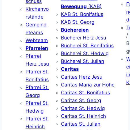
schuss
F
Bewegung
(KAB)
Kirchenvo
n
KAB St. Bonifatius
rstände
d
KAB St. Georg
Gemeind
T
Büchereien
eteams
/
Bücherei Herz Jesu
Webteam
B
Bücherei St. Bonifatius
Pfarreien
g
Bücherei St. Hedwig
Pfarrei
W
Bücherei St. Julian
Herz Jesu
ei
Caritas
Pfarrei St.
i
Caritas Herz Jesu
Bonifatius
K
Caritas Maria zur Höhe
Pfarrei St.
Caritas St. Bonifatius
Georg
Caritas St. Georg
Pfarrei St.
Caritas St. Hedwig
Hedwig
Caritas St. Heinrich
Pfarrei St.
Caritas St. Julian
Heinrich