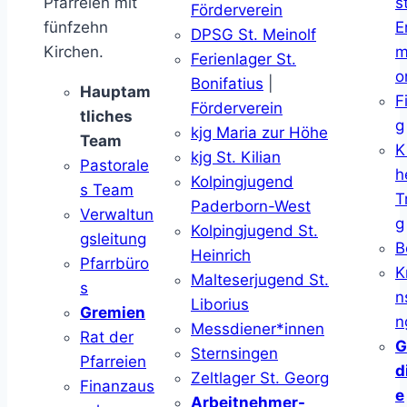
Pfarreien mit
s
Förderverein
fünfzehn
E
DPSG St. Meinolf
Kirchen.
m
Ferienlager St.
o
Bonifatius
|
Hauptam
F
Förderverein
tliches
g
kjg Maria zur Höhe
Team
K
kjg St. Kilian
Pastorale
h
Kolpingjugend
s Team
T
Paderborn-West
Verwaltun
g
Kolpingjugend St.
gsleitung
B
Heinrich
Pfarrbüro
K
Malteserjugend St.
s
n
Liborius
Gremien
n
Messdiener*innen
Rat der
G
Sternsingen
Pfarreien
d
Zeltlager St. Georg
Finanzaus
e
Arbeitnehmer-