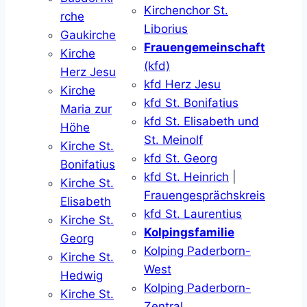
Kirchenchor St.
rche
Liborius
Gaukirche
Frauengemeinschaft
Kirche
(kfd)
Herz Jesu
kfd Herz Jesu
Kirche
kfd St. Bonifatius
Maria zur
kfd St. Elisabeth und
Höhe
St. Meinolf
Kirche St.
kfd St. Georg
Bonifatius
kfd St. Heinrich
|
Kirche St.
Frauengesprächskreis
Elisabeth
kfd St. Laurentius
Kirche St.
Kolpingsfamilie
Georg
Kolping Paderborn-
Kirche St.
West
Hedwig
Kolping Paderborn-
Kirche St.
Zentral