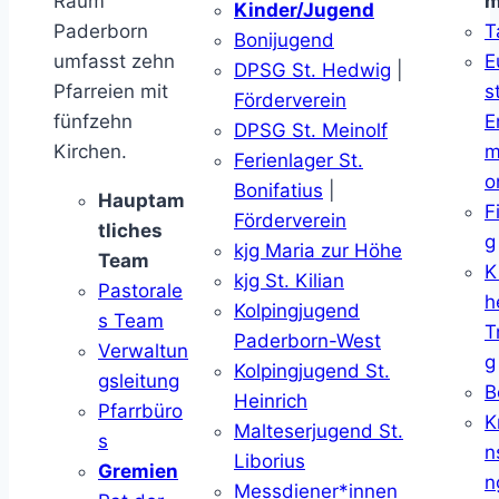
Raum
m
Kinder/Jugend
Paderborn
T
Bonijugend
umfasst zehn
E
DPSG St. Hedwig
|
Pfarreien mit
s
Förderverein
fünfzehn
E
DPSG St. Meinolf
Kirchen.
m
Ferienlager St.
o
Bonifatius
|
Hauptam
F
Förderverein
tliches
g
kjg Maria zur Höhe
Team
K
kjg St. Kilian
Pastorale
h
Kolpingjugend
s Team
T
Paderborn-West
Verwaltun
g
Kolpingjugend St.
gsleitung
B
Heinrich
Pfarrbüro
K
Malteserjugend St.
s
n
Liborius
Gremien
n
Messdiener*innen