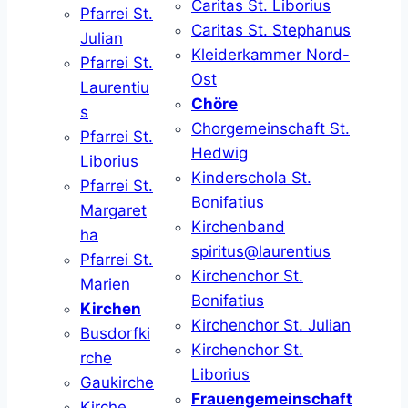
Caritas St. Liborius
Pfarrei St.
Caritas St. Stephanus
Julian
Kleiderkammer Nord-
Pfarrei St.
Ost
Laurentiu
Chöre
s
Chorgemeinschaft St.
Pfarrei St.
Hedwig
Liborius
Kinderschola St.
Pfarrei St.
Bonifatius
Margaret
Kirchenband
ha
spiritus@laurentius
Pfarrei St.
Kirchenchor St.
Marien
Bonifatius
Kirchen
Kirchenchor St. Julian
Busdorfki
Kirchenchor St.
rche
Liborius
Gaukirche
Frauengemeinschaft
Kirche