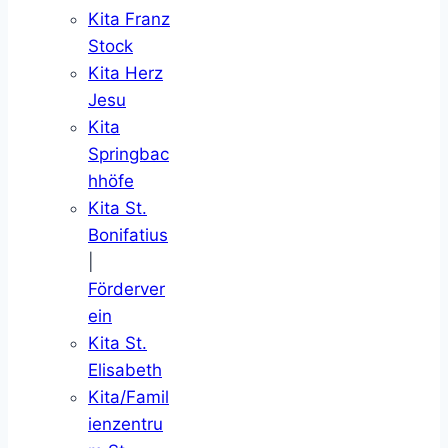
Kita Franz
Stock
Kita Herz
Jesu
Kita
Springbac
hhöfe
Kita St.
Bonifatius
|
Förderver
ein
Kita St.
Elisabeth
Kita/Famil
ienzentru