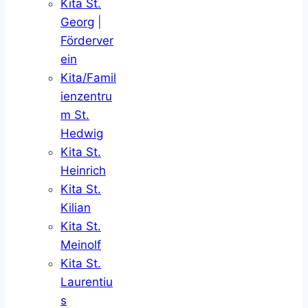
Kita St.
Georg
|
Förderver
ein
Kita/Famil
ienzentru
m St.
Hedwig
Kita St.
Heinrich
Kita St.
Kilian
Kita St.
Meinolf
Kita St.
Laurentiu
s