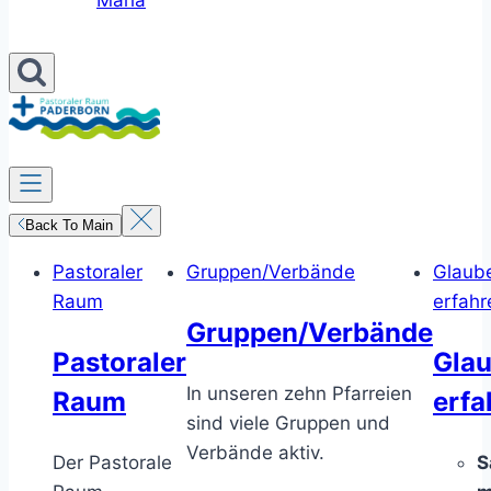
Maria
Back To Main
Pastoraler
Gruppen/Verbände
Glaub
Raum
erfahr
Gruppen/Verbände
Pastoraler
Gla
In unseren zehn Pfarreien
Raum
erfa
sind viele Gruppen und
Verbände aktiv.
Der Pastorale
S