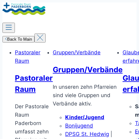
Zum
Inhalt
springen
Back To Main
Pastoraler
Gruppen/Verbände
Glaub
Raum
erfahr
Gruppen/Verbände
Pastoraler
Gla
In unseren zehn Pfarreien
Raum
erfa
sind viele Gruppen und
Verbände aktiv.
Der Pastorale
S
Raum
m
Kinder/Jugend
Paderborn
T
Bonijugend
umfasst zehn
E
DPSG St. Hedwig
|