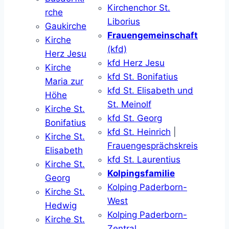
Kirchenchor St.
rche
Liborius
Gaukirche
Frauengemeinschaft
Kirche
(kfd)
Herz Jesu
kfd Herz Jesu
Kirche
kfd St. Bonifatius
Maria zur
kfd St. Elisabeth und
Höhe
St. Meinolf
Kirche St.
kfd St. Georg
Bonifatius
kfd St. Heinrich
|
Kirche St.
Frauengesprächskreis
Elisabeth
kfd St. Laurentius
Kirche St.
Kolpingsfamilie
Georg
Kolping Paderborn-
Kirche St.
West
Hedwig
Kolping Paderborn-
Kirche St.
Zentral