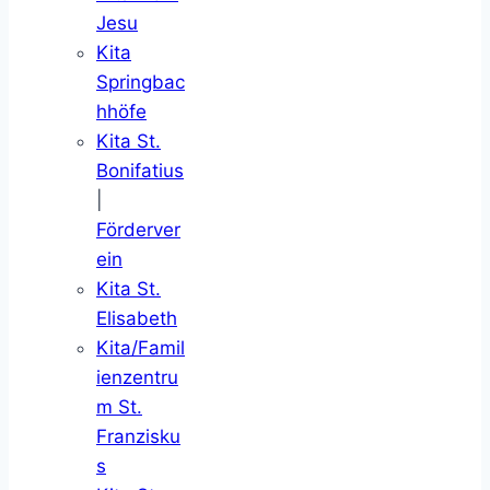
Jesu
Kita
Springbac
hhöfe
Kita St.
Bonifatius
|
Förderver
ein
Kita St.
Elisabeth
Kita/Famil
ienzentru
m St.
Franzisku
s