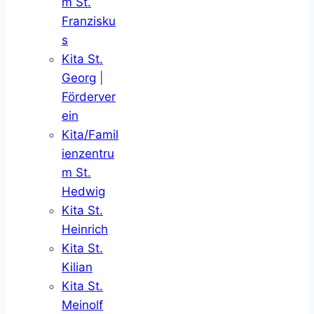
m St.
Franzisku
s
Kita St.
Georg
|
Förderver
ein
Kita/Famil
ienzentru
m St.
Hedwig
Kita St.
Heinrich
Kita St.
Kilian
Kita St.
Meinolf