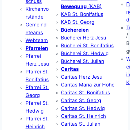
schuss
F
Bewegung
(KAB)
Kirchenvo
n
KAB St. Bonifatius
rstände
d
KAB St. Georg
Gemeind
T
Büchereien
eteams
/
Bücherei Herz Jesu
Webteam
B
Bücherei St. Bonifatius
Pfarreien
g
Bücherei St. Hedwig
Pfarrei
W
Bücherei St. Julian
Herz Jesu
ei
Caritas
Pfarrei St.
i
Caritas Herz Jesu
Bonifatius
K
Caritas Maria zur Höhe
Pfarrei St.
Caritas St. Bonifatius
Georg
Caritas St. Georg
Pfarrei St.
Caritas St. Hedwig
Hedwig
Caritas St. Heinrich
Pfarrei St.
Caritas St. Julian
Heinrich