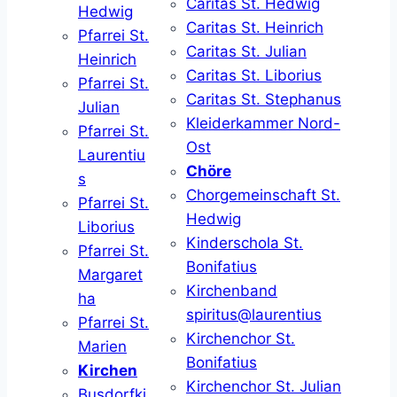
Caritas St. Hedwig
Hedwig
Caritas St. Heinrich
Pfarrei St.
Caritas St. Julian
Heinrich
Caritas St. Liborius
Pfarrei St.
Caritas St. Stephanus
Julian
Kleiderkammer Nord-
Pfarrei St.
Ost
Laurentiu
Chöre
s
Chorgemeinschaft St.
Pfarrei St.
Hedwig
Liborius
Kinderschola St.
Pfarrei St.
Bonifatius
Margaret
Kirchenband
ha
spiritus@laurentius
Pfarrei St.
Kirchenchor St.
Marien
Bonifatius
Kirchen
Kirchenchor St. Julian
Busdorfki