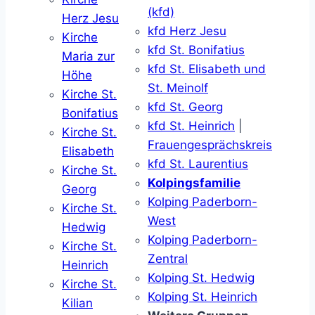
(kfd)
Herz Jesu
kfd Herz Jesu
Kirche
kfd St. Bonifatius
Maria zur
kfd St. Elisabeth und
Höhe
St. Meinolf
Kirche St.
kfd St. Georg
Bonifatius
kfd St. Heinrich
|
Kirche St.
Frauengesprächskreis
Elisabeth
kfd St. Laurentius
Kirche St.
Kolpingsfamilie
Georg
Kolping Paderborn-
Kirche St.
West
Hedwig
Kolping Paderborn-
Kirche St.
Zentral
Heinrich
Kolping St. Hedwig
Kirche St.
Kolping St. Heinrich
Kilian