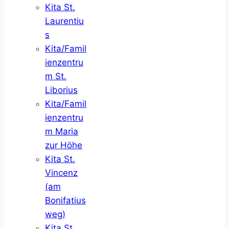
Kita St.
Laurentiu
s
Kita/Famil
ienzentru
m St.
Liborius
Kita/Famil
ienzentru
m Maria
zur Höhe
Kita St.
Vincenz
(am
Bonifatius
weg)
Kita St.