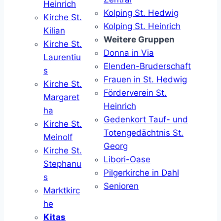
Heinrich
Kolping St. Hedwig
Kirche St.
Kolping St. Heinrich
Kilian
Weitere Gruppen
Kirche St.
Donna in Via
Laurentiu
Elenden-Bruderschaft
s
Frauen in St. Hedwig
Kirche St.
Förderverein St.
Margaret
Heinrich
ha
Gedenkort Tauf- und
Kirche St.
Totengedächtnis St.
Meinolf
Georg
Kirche St.
Libori-Oase
Stephanu
Pilgerkirche in Dahl
s
Senioren
Marktkirc
he
Kitas