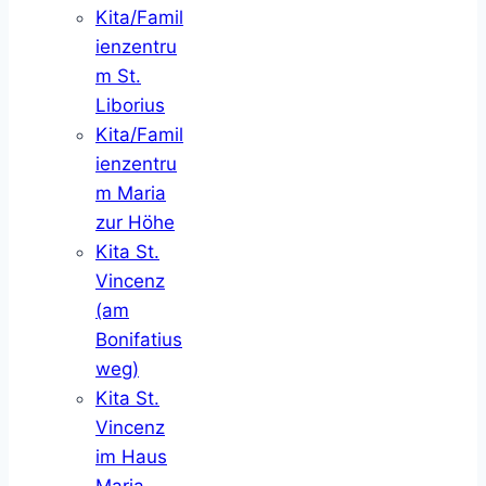
Kita/Famil
ienzentru
m St.
Liborius
Kita/Famil
ienzentru
m Maria
zur Höhe
Kita St.
Vincenz
(am
Bonifatius
weg)
Kita St.
Vincenz
im Haus