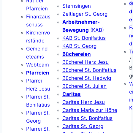
Rat der
G
Sternsingen
Pfarreien
d
Zeltlager St. Georg
Finanzaus
e
Arbeitnehmer-
schuss
F
Bewegung
(KAB)
Kirchenvo
n
KAB St. Bonifatius
rstände
d
KAB St. Georg
Gemeind
T
Büchereien
eteams
/
Bücherei Herz Jesu
Webteam
B
Bücherei St. Bonifatius
Pfarreien
g
Bücherei St. Hedwig
Pfarrei
W
Bücherei St. Julian
Herz Jesu
ei
Caritas
Pfarrei St.
i
Caritas Herz Jesu
Bonifatius
K
Caritas Maria zur Höhe
Pfarrei St.
Caritas St. Bonifatius
Georg
Caritas St. Georg
Pfarrei St.