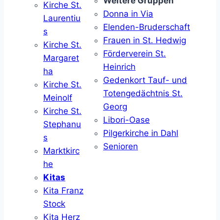
Weitere Gruppen
Kirche St.
Donna in Via
Laurentiu
Elenden-Bruderschaft
s
Frauen in St. Hedwig
Kirche St.
Förderverein St.
Margaret
Heinrich
ha
Gedenkort Tauf- und
Kirche St.
Totengedächtnis St.
Meinolf
Georg
Kirche St.
Libori-Oase
Stephanu
Pilgerkirche in Dahl
s
Senioren
Marktkirc
he
Kitas
Kita Franz
Stock
Kita Herz