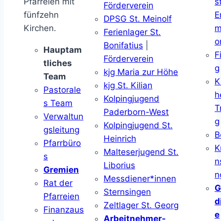
Pfarreien mit
s
Förderverein
fünfzehn
E
DPSG St. Meinolf
Kirchen.
m
Ferienlager St.
o
Bonifatius
|
Hauptam
F
Förderverein
tliches
g
kjg Maria zur Höhe
Team
K
kjg St. Kilian
Pastorale
h
Kolpingjugend
s Team
T
Paderborn-West
Verwaltun
g
Kolpingjugend St.
gsleitung
B
Heinrich
Pfarrbüro
K
Malteserjugend St.
s
n
Liborius
Gremien
n
Messdiener*innen
Rat der
G
Sternsingen
Pfarreien
d
Zeltlager St. Georg
Finanzaus
e
Arbeitnehmer-