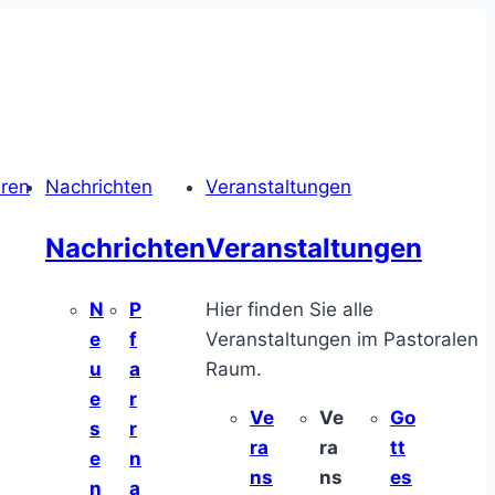
hren
Nachrichten
Veranstaltungen
Nachrichten
Veranstaltungen
N
P
Hier finden Sie alle
e
f
Veranstaltungen im Pastoralen
u
a
Raum.
e
r
Ve
Ve
Go
s
r
ra
ra
tt
e
n
ns
ns
es
n
a