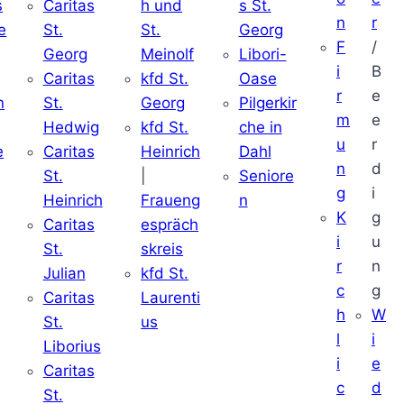
s
Caritas
h und
s St.
n
r
e
St.
St.
Georg
F
/
Georg
Meinolf
Libori-
i
B
Caritas
kfd St.
Oase
r
e
n
St.
Georg
Pilgerkir
m
e
Hedwig
kfd St.
che in
u
r
e
Caritas
Heinrich
Dahl
n
d
St.
|
Seniore
g
i
Heinrich
Fraueng
n
K
g
Caritas
espräch
i
u
St.
skreis
r
n
Julian
kfd St.
c
g
Caritas
Laurenti
h
W
St.
us
l
i
Liborius
i
e
Caritas
c
d
St.