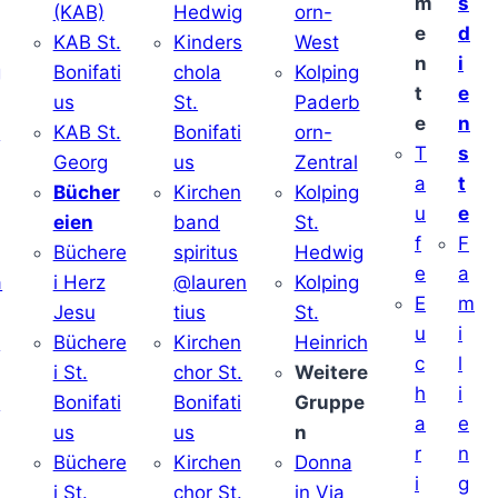
m
s
(KAB)
Hedwig
orn-
e
d
KAB St.
Kinders
West
n
i
g
Bonifati
chola
Kolping
t
e
us
St.
Paderb
e
n
v
KAB St.
Bonifati
orn-
T
s
Georg
us
Zentral
a
t
Bücher
Kirchen
Kolping
u
e
eien
band
St.
f
F
Büchere
spiritus
Hedwig
e
a
a
i Herz
@lauren
Kolping
E
m
Jesu
tius
St.
u
i
i
Büchere
Kirchen
Heinrich
c
l
i St.
chor St.
Weitere
h
i
v
Bonifati
Bonifati
Gruppe
a
e
us
us
n
r
n
Büchere
Kirchen
Donna
i
g
i St.
chor St.
in Via