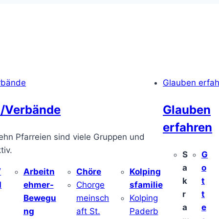
rbände
Glauben erfa
/Verbände
Glauben
erfahren
ehn Pfarreien sind viele Gruppen und
iv.
S
G
a
o
/
Arbeitn
Chöre
Kolping
k
t
d
ehmer-
Chorge
sfamilie
r
t
Bewegu
meinsch
Kolping
a
e
ng
aft St.
Paderb