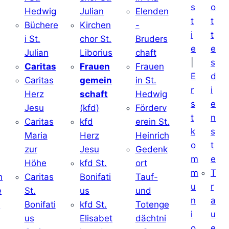
s
o
Hedwig
Julian
Elenden
t
t
Büchere
Kirchen
-
i
t
i St.
chor St.
Bruders
e
e
Julian
Liborius
chaft
|
s
j
Caritas
Frauen
Frauen
E
d
Caritas
gemein
in St.
r
i
Herz
schaft
Hedwig
s
e
Jesu
(kfd)
Förderv
t
n
Caritas
kfd
erein St.
k
s
j
Maria
Herz
Heinrich
o
t
zur
Jesu
Gedenk
m
e
Höhe
kfd St.
ort
m
T
h
Caritas
Bonifati
Tauf-
u
r
e
St.
us
und
n
a
d
Bonifati
kfd St.
Totenge
i
u
us
Elisabet
dächtni
o
e