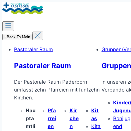
Zum
Inhalt
springen
Back To Main
Pastoraler Raum
Gruppen/Ve
Pastoraler Raum
Gruppen
Der Pastorale Raum Paderborn
In unseren z
umfasst zehn Pfarreien mit fünfzehn
Verbände akt
Kirchen.
Kinder
Hau
Pfa
Kir
Kit
Jugen
pta
rrei
che
as
Bonijug
mtli
en
n
Kita
end