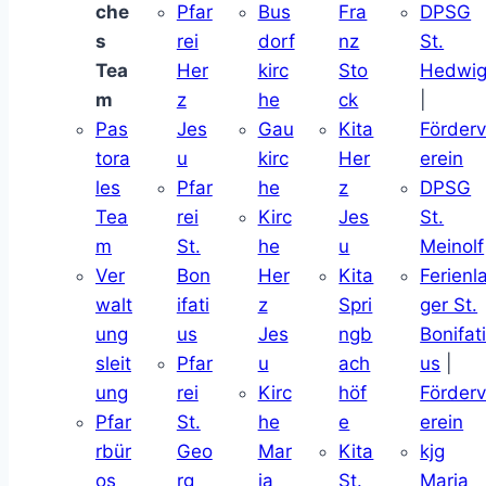
che
Pfar
Bus
Fra
DPSG
s
rei
dorf
nz
St.
Tea
Her
kirc
Sto
Hedwi
m
z
he
ck
|
Pas
Jes
Gau
Kita
Förder
tora
u
kirc
Her
erein
les
Pfar
he
z
DPSG
Tea
rei
Kirc
Jes
St.
m
St.
he
u
Meinolf
Ver
Bon
Her
Kita
Ferienl
walt
ifati
z
Spri
ger St.
ung
us
Jes
ngb
Bonifat
sleit
Pfar
u
ach
us
|
ung
rei
Kirc
höf
Förder
Pfar
St.
he
e
erein
rbür
Geo
Mar
Kita
kjg
os
rg
ia
St.
Maria