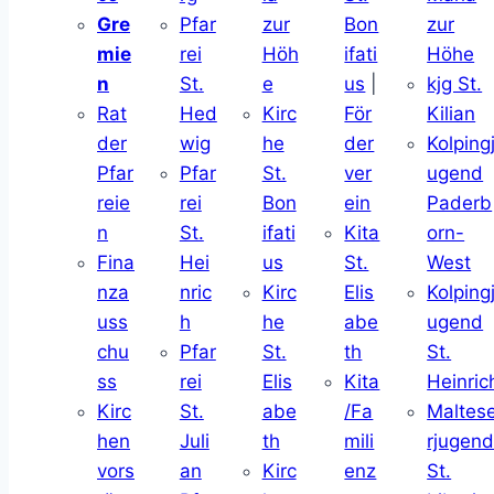
Gre
Pfar
zur
Bon
zur
mie
rei
Höh
ifati
Höhe
n
St.
e
us
|
kjg St.
Rat
Hed
Kirc
För
Kilian
der
wig
he
der
Kolping
Pfar
Pfar
St.
ver
ugend
reie
rei
Bon
ein
Paderb
n
St.
ifati
Kita
orn-
Fina
Hei
us
St.
West
nza
nric
Kirc
Elis
Kolping
uss
h
he
abe
ugend
chu
Pfar
St.
th
St.
ss
rei
Elis
Kita
Heinric
Kirc
St.
abe
/Fa
Maltes
hen
Juli
th
mili
rjugen
vors
an
Kirc
enz
St.