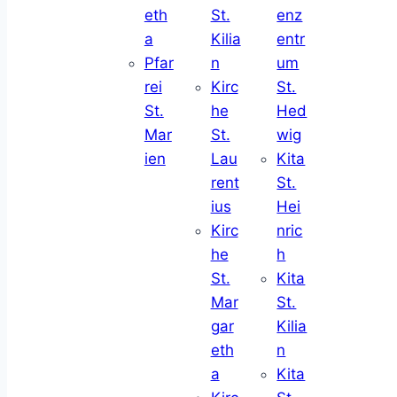
eth
St.
enz
a
Kilia
entr
Pfar
n
um
rei
Kirc
St.
St.
he
Hed
Mar
St.
wig
ien
Lau
Kita
rent
St.
ius
Hei
Kirc
nric
he
h
St.
Kita
Mar
St.
gar
Kilia
eth
n
a
Kita