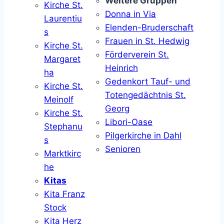
Weitere Gruppen
Kirche St.
Donna in Via
Laurentiu
Elenden-Bruderschaft
s
Frauen in St. Hedwig
Kirche St.
Förderverein St.
Margaret
Heinrich
ha
Gedenkort Tauf- und
Kirche St.
Totengedächtnis St.
Meinolf
Georg
Kirche St.
Libori-Oase
Stephanu
Pilgerkirche in Dahl
s
Senioren
Marktkirc
he
Kitas
Kita Franz
Stock
Kita Herz