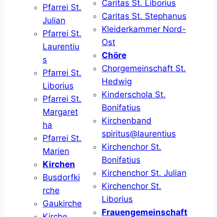
Caritas St. Liborius
Pfarrei St.
Caritas St. Stephanus
Julian
Kleiderkammer Nord-
Pfarrei St.
Ost
Laurentiu
Chöre
s
Chorgemeinschaft St.
Pfarrei St.
Hedwig
Liborius
Kinderschola St.
Pfarrei St.
Bonifatius
Margaret
Kirchenband
ha
spiritus@laurentius
Pfarrei St.
Kirchenchor St.
Marien
Bonifatius
Kirchen
Kirchenchor St. Julian
Busdorfki
Kirchenchor St.
rche
Liborius
Gaukirche
Frauengemeinschaft
Kirche