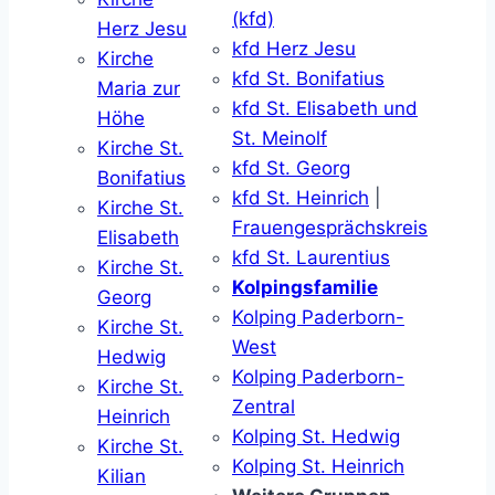
(kfd)
Herz Jesu
kfd Herz Jesu
Kirche
kfd St. Bonifatius
Maria zur
kfd St. Elisabeth und
Höhe
St. Meinolf
Kirche St.
kfd St. Georg
Bonifatius
kfd St. Heinrich
|
Kirche St.
Frauengesprächskreis
Elisabeth
kfd St. Laurentius
Kirche St.
Kolpingsfamilie
Georg
Kolping Paderborn-
Kirche St.
West
Hedwig
Kolping Paderborn-
Kirche St.
Zentral
Heinrich
Kolping St. Hedwig
Kirche St.
Kolping St. Heinrich
Kilian