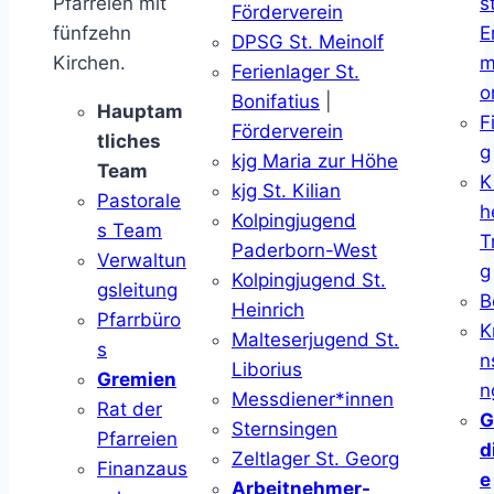
Pfarreien mit
s
Förderverein
fünfzehn
E
DPSG St. Meinolf
Kirchen.
m
Ferienlager St.
o
Bonifatius
|
Hauptam
F
Förderverein
tliches
g
kjg Maria zur Höhe
Team
K
kjg St. Kilian
Pastorale
h
Kolpingjugend
s Team
T
Paderborn-West
Verwaltun
g
Kolpingjugend St.
gsleitung
B
Heinrich
Pfarrbüro
K
Malteserjugend St.
s
n
Liborius
Gremien
n
Messdiener*innen
Rat der
G
Sternsingen
Pfarreien
d
Zeltlager St. Georg
Finanzaus
e
Arbeitnehmer-