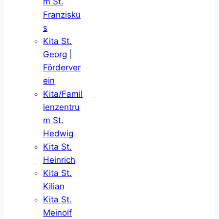
m St.
Franzisku
s
Kita St.
Georg
|
Förderver
ein
Kita/Famil
ienzentru
m St.
Hedwig
Kita St.
Heinrich
Kita St.
Kilian
Kita St.
Meinolf