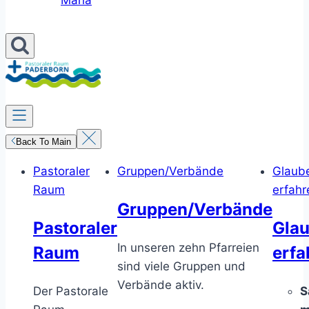
Maria
Back To Main
Pastoraler
Gruppen/Verbände
Glaub
Raum
erfahr
Gruppen/Verbände
Pastoraler
Gla
In unseren zehn Pfarreien
Raum
erfa
sind viele Gruppen und
Verbände aktiv.
Der Pastorale
S