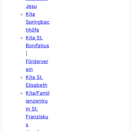
Jesu
Kita
Springbac
hhöfe
Kita St.
Bonifatius
|
Förderver
ein
Kita St.
Elisabeth
Kita/Famil
ienzentru
m St.
Franzisku
s