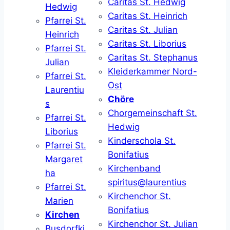
Caritas St. Hedwig
Hedwig
Caritas St. Heinrich
Pfarrei St.
Caritas St. Julian
Heinrich
Caritas St. Liborius
Pfarrei St.
Caritas St. Stephanus
Julian
Kleiderkammer Nord-
Pfarrei St.
Ost
Laurentiu
Chöre
s
Chorgemeinschaft St.
Pfarrei St.
Hedwig
Liborius
Kinderschola St.
Pfarrei St.
Bonifatius
Margaret
Kirchenband
ha
spiritus@laurentius
Pfarrei St.
Kirchenchor St.
Marien
Bonifatius
Kirchen
Kirchenchor St. Julian
Busdorfki