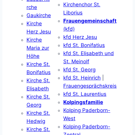
Kirchenchor St.
rche
Liborius
Gaukirche
Frauengemeinschaft
Kirche
(kfd)
Herz Jesu
kfd Herz Jesu
Kirche
kfd St. Bonifatius
Maria zur
kfd St. Elisabeth und
Höhe
St. Meinolf
Kirche St.
kfd St. Georg
Bonifatius
kfd St. Heinrich
|
Kirche St.
Frauengesprächskreis
Elisabeth
kfd St. Laurentius
Kirche St.
Kolpingsfamilie
Georg
Kolping Paderborn-
Kirche St.
West
Hedwig
Kolping Paderborn-
Kirche St.
Zentral