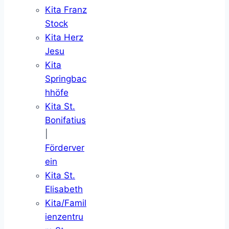
Kita Franz
Stock
Kita Herz
Jesu
Kita
Springbac
hhöfe
Kita St.
Bonifatius
|
Förderver
ein
Kita St.
Elisabeth
Kita/Famil
ienzentru