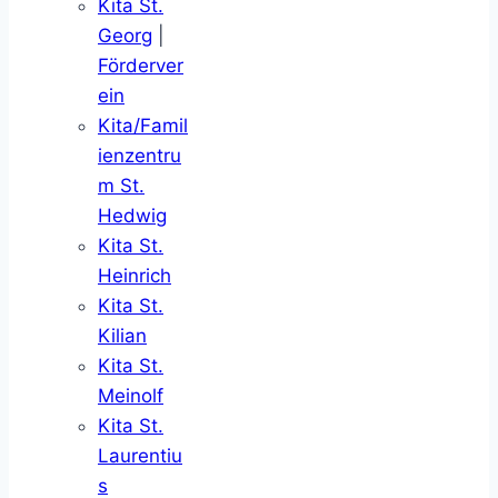
Kita St.
Georg
|
Förderver
ein
Kita/Famil
ienzentru
m St.
Hedwig
Kita St.
Heinrich
Kita St.
Kilian
Kita St.
Meinolf
Kita St.
Laurentiu
s