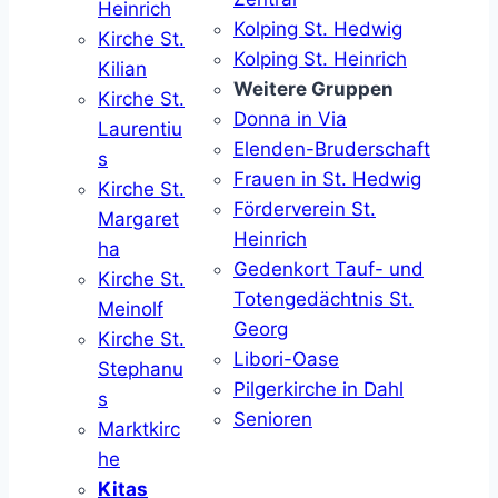
Heinrich
Kolping St. Hedwig
Kirche St.
Kolping St. Heinrich
Kilian
Weitere Gruppen
Kirche St.
Donna in Via
Laurentiu
Elenden-Bruderschaft
s
Frauen in St. Hedwig
Kirche St.
Förderverein St.
Margaret
Heinrich
ha
Gedenkort Tauf- und
Kirche St.
Totengedächtnis St.
Meinolf
Georg
Kirche St.
Libori-Oase
Stephanu
Pilgerkirche in Dahl
s
Senioren
Marktkirc
he
Kitas