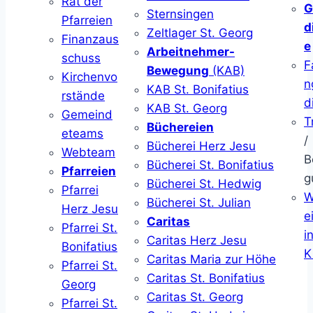
Rat der
G
Sternsingen
Pfarreien
d
Zeltlager St. Georg
Finanzaus
e
Arbeitnehmer-
schuss
F
Bewegung
(KAB)
Kirchenvo
n
KAB St. Bonifatius
rstände
d
KAB St. Georg
Gemeind
T
Büchereien
eteams
/
Bücherei Herz Jesu
Webteam
B
Bücherei St. Bonifatius
Pfarreien
g
Bücherei St. Hedwig
Pfarrei
W
Bücherei St. Julian
Herz Jesu
ei
Caritas
Pfarrei St.
i
Caritas Herz Jesu
Bonifatius
K
Caritas Maria zur Höhe
Pfarrei St.
Caritas St. Bonifatius
Georg
Caritas St. Georg
Pfarrei St.