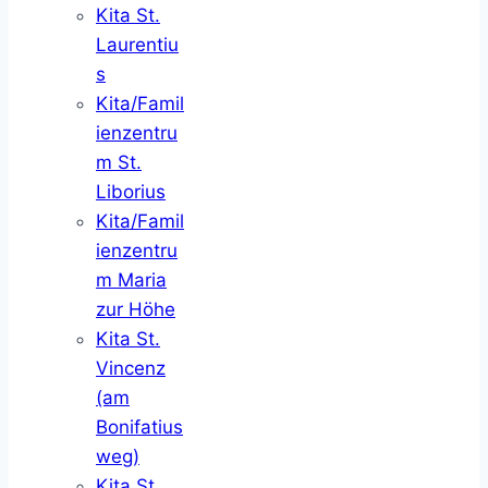
Kita St.
Laurentiu
s
Kita/Famil
ienzentru
m St.
Liborius
Kita/Famil
ienzentru
m Maria
zur Höhe
Kita St.
Vincenz
(am
Bonifatius
weg)
Kita St.