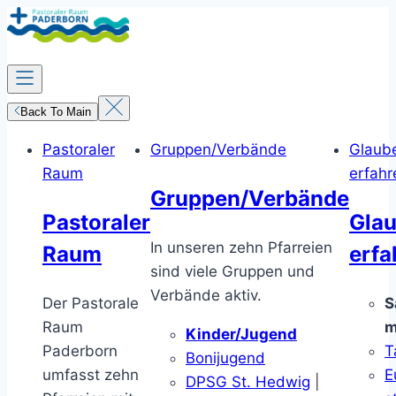
Zum
Inhalt
springen
Back To Main
Pastoraler
Gruppen/Verbände
Glaub
Raum
erfahr
Gruppen/Verbände
Pastoraler
Gla
In unseren zehn Pfarreien
Raum
erfa
sind viele Gruppen und
Verbände aktiv.
Der Pastorale
S
Raum
m
Kinder/Jugend
Paderborn
T
Bonijugend
umfasst zehn
E
DPSG St. Hedwig
|