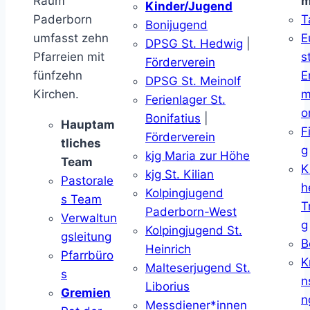
Raum
m
Kinder/Jugend
Paderborn
T
Bonijugend
umfasst zehn
E
DPSG St. Hedwig
|
Pfarreien mit
s
Förderverein
fünfzehn
E
DPSG St. Meinolf
Kirchen.
m
Ferienlager St.
o
Bonifatius
|
Hauptam
F
Förderverein
tliches
g
kjg Maria zur Höhe
Team
K
kjg St. Kilian
Pastorale
h
Kolpingjugend
s Team
T
Paderborn-West
Verwaltun
g
Kolpingjugend St.
gsleitung
B
Heinrich
Pfarrbüro
K
Malteserjugend St.
s
n
Liborius
Gremien
n
Messdiener*innen