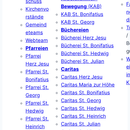
schuss
F
Bewegung
(KAB)
Kirchenvo
n
KAB St. Bonifatius
rstände
d
KAB St. Georg
Gemeind
T
Büchereien
eteams
/
Bücherei Herz Jesu
Webteam
B
Bücherei St. Bonifatius
Pfarreien
g
Bücherei St. Hedwig
Pfarrei
W
Bücherei St. Julian
Herz Jesu
ei
Caritas
Pfarrei St.
i
Caritas Herz Jesu
Bonifatius
K
Caritas Maria zur Höhe
Pfarrei St.
Caritas St. Bonifatius
Georg
Caritas St. Georg
Pfarrei St.
Caritas St. Hedwig
Hedwig
Caritas St. Heinrich
Pfarrei St.
Caritas St. Julian
Heinrich