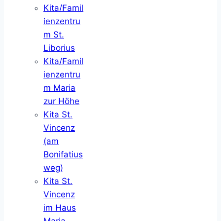
Kita/Famil
ienzentru
m St.
Liborius
Kita/Famil
ienzentru
m Maria
zur Höhe
Kita St.
Vincenz
(am
Bonifatius
weg)
Kita St.
Vincenz
im Haus